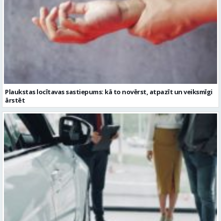
Plaukstas locītavas sastiepums: kā to novērst, atpazīt un veiksmīgi
ārstēt
Kāpēc divus trīs gadus veci mazlietoti auto ar garantiju ir laba izvēle