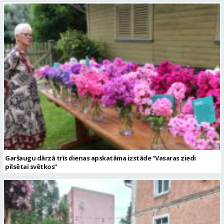
Garšaugu dārzā trīs dienas apskatāma izstāde “Vasaras ziedi
pilsētai svētkos”