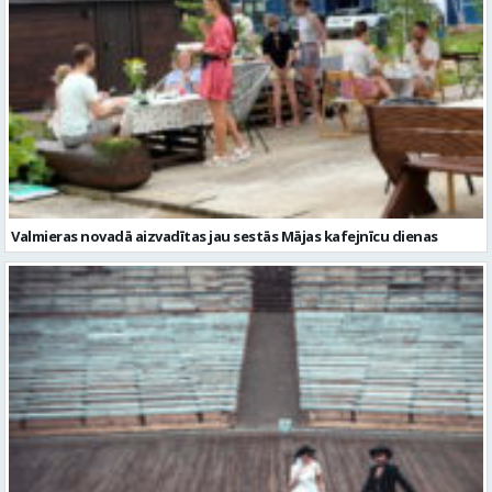
Valmieras novadā aizvadītas jau sestās Mājas kafejnīcu dienas
Valmiera gatava teātra svētkiem – sākas Valmieras vasaras teātra