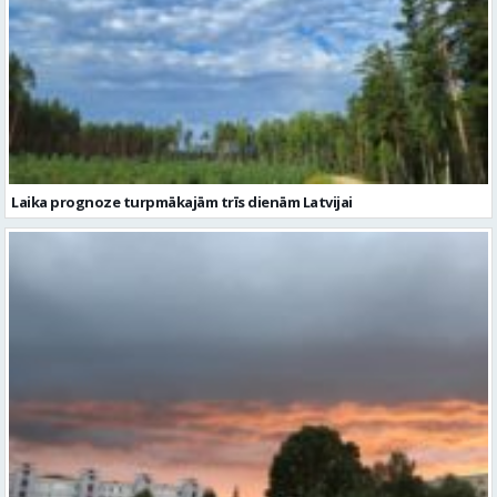
Laika prognoze turpmākajām trīs dienām Latvijai
Naktī vietām gaidāms pērkona negaiss un migla
Citi raksti šajā kategorijā: