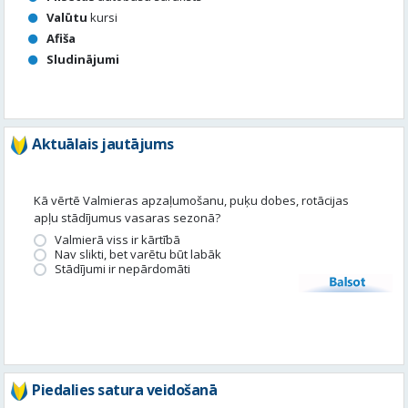
Aktuālais jautājums
Kā vērtē Valmieras apzaļumošanu, puķu dobes, rotācijas
apļu stādījumus vasaras sezonā?
Valmierā viss ir kārtībā
Nav slikti, bet varētu būt labāk
Stādījumi ir nepārdomāti
Balsot
Piedalies satura veidošanā
Tavā apkārtnē ir noticis kas interesants? Vēlies, lai mēs par to
uzrakstām?
Iesūti, un mēs to publicēsim!