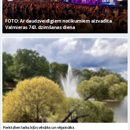
Piektdien laiks kļūs vēsāks un vējaināks