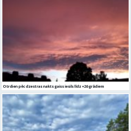
Otrdien pēc dzestras nakts gaiss iesils līdz +26 grādiem