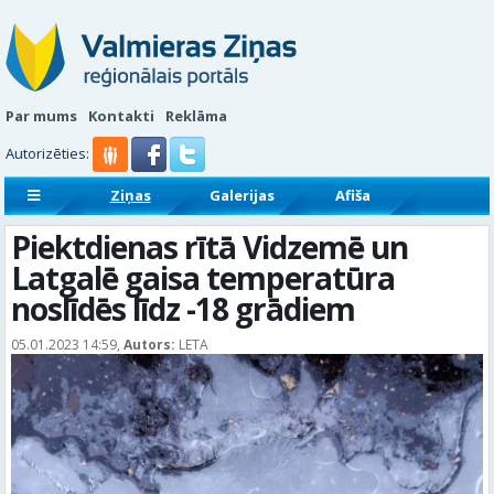
Par mums
Kontakti
Reklāma
Autorizēties:
Ziņas
Galerijas
Afiša
Sludinājumi
Reklāmraksti
Piektdienas rītā Vidzemē un
Latgalē gaisa temperatūra
noslīdēs līdz -18 grādiem
05.01.2023 14:59,
Autors:
LETA