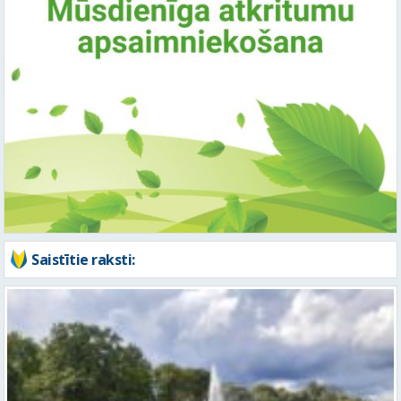
Saistītie raksti: