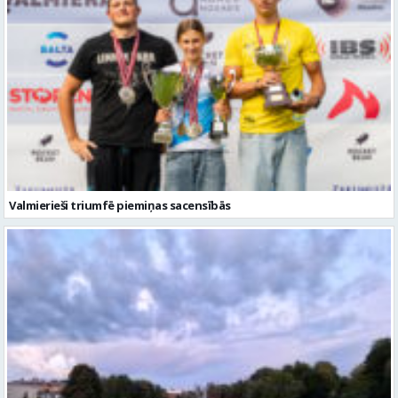
Valmierieši triumfē piemiņas sacensībās