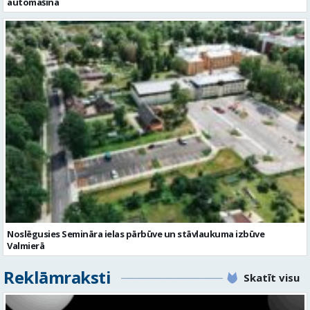
Noslēgusies Semināra ielas pārbūve un stāvlaukuma izbūve
Valmierā
Reklāmraksti
Skatīt visu