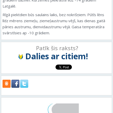
Latgalē.
Rīgā piektdien būs saulains laiks, bez nokrišņiem. Pūtīs lēns
līdz mērens ziemeļu, ziemeļaustrumu vējš, kas dienas gaitā
pāries austrumu, dienvidaustrumu vējā. Gaisa temperatūra
svārstīsies ap -10 grādiem.
Patīk šis raksts?
Dalies ar citiem!