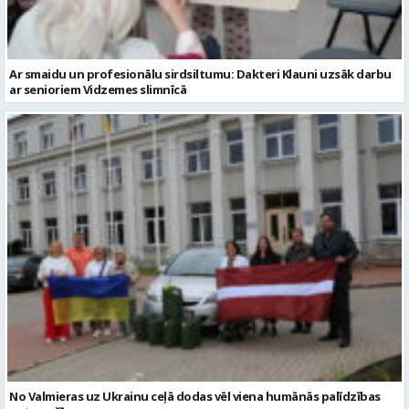
No Valmieras uz Ukrainu ceļā dodas vēl viena humānās palīdzības
automašīna