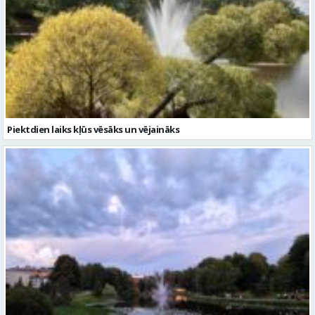
Piektdien laiks kļūs vēsāks un vējaināks
Gaidāma silta nakts