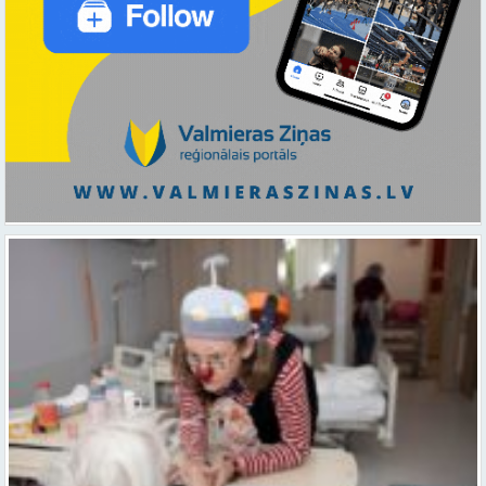
Ar smaidu un profesionālu sirdsiltumu: Dakteri Klauni uzsāk darbu
ar senioriem Vidzemes slimnīcā