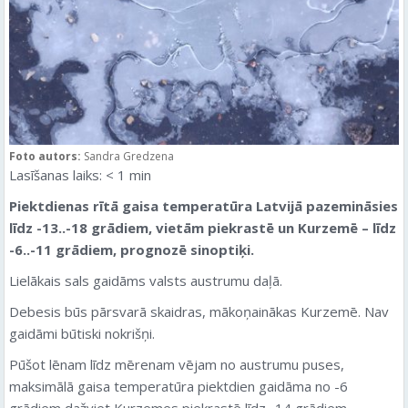
Foto autors:
Sandra Gredzena
Lasīšanas laiks:
< 1
min
Piektdienas rītā gaisa temperatūra Latvijā pazemināsies
līdz -13..-18 grādiem, vietām piekrastē un Kurzemē – līdz
-6..-11 grādiem, prognozē sinoptiķi.
Lielākais sals gaidāms valsts austrumu daļā.
Debesis būs pārsvarā skaidras, mākoņainākas Kurzemē. Nav
gaidāmi būtiski nokrišņi.
Pūšot lēnam līdz mērenam vējam no austrumu puses,
maksimālā gaisa temperatūra piektdien gaidāma no -6
grādiem dažviet Kurzemes piekrastē līdz -14 grādiem