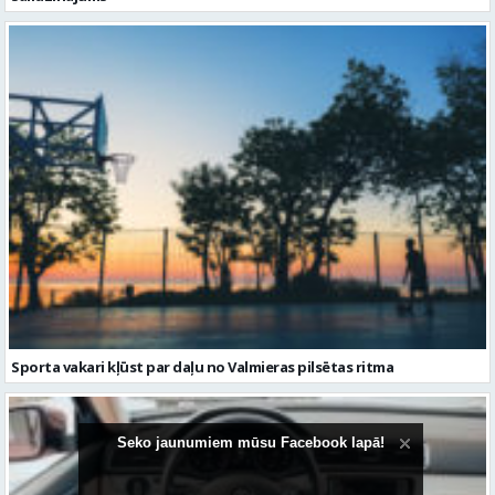
Sporta vakari kļūst par daļu no Valmieras pilsētas ritma
Seko jaunumiem mūsu Facebook lapā!