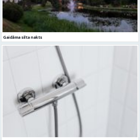
Gaidāma silta nakts
Ceturtdien iespējami dzeramā ūdens padeves pārtraukumi vairākās
vietās Valmierā
Ziņu arhīvs
Augusts 2026