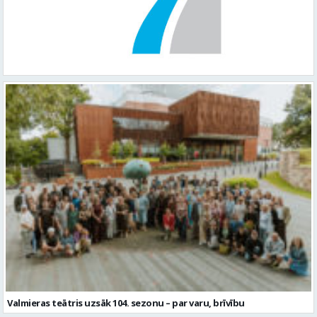
Valmieras teātris uzsāk 104. sezonu – par varu, brīvību