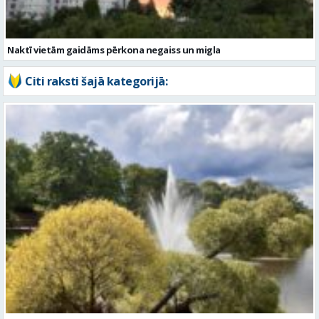
Piektdien laiks kļūs vēsāks un vējaināks