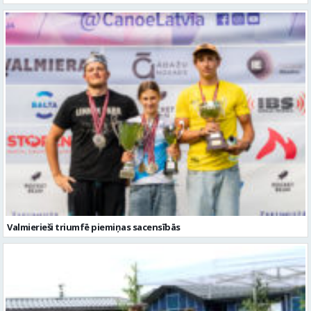
Valmierieši triumfē piemiņas sacensībās