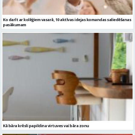
Ko darīt ar kolēģiem vasarā, 10 aktīvas idejas komandas saliedēšanas
pasākumam
Kā bāra krēsli papildina virtuves vai bāra zonu