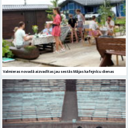
Valmieras novadā aizvadītas jau sestās Mājas kafejnīcu dienas