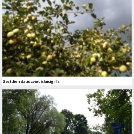
Sestdien daudzviet īslaicīgi līs