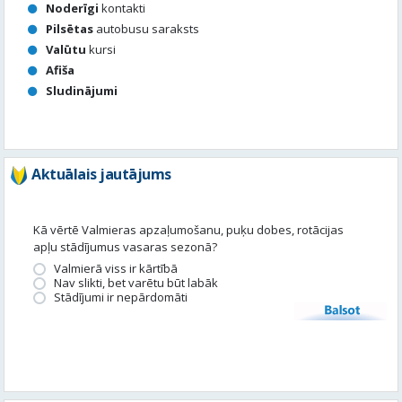
Noderīgi
kontakti
Pilsētas
autobusu saraksts
Valūtu
kursi
Afiša
Sludinājumi
Aktuālais jautājums
Kā vērtē Valmieras apzaļumošanu, puķu dobes, rotācijas
apļu stādījumus vasaras sezonā?
Valmierā viss ir kārtībā
Nav slikti, bet varētu būt labāk
Stādījumi ir nepārdomāti
Balsot