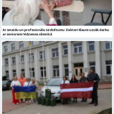
Ar smaidu un profesionālu sirdsiltumu: Dakteri Klauni uzsāk darbu
ar senioriem Vidzemes slimnīcā