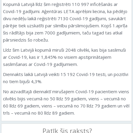
Kopumā Latvijā līdz šim reģistrēti 110 997 inficēšanās ar
Covid-19 gadījumi. Aģentūras LETA aprēķini liecina, ka pēdējo
divu nedēļu laikā reģistrēti 7130 Covid-19 gadījumi, savukārt
pārējie tiek uzskatīti par slimību pārslimojušiem. Kopš 1.aprīļa
šis rādītājs bija zem 7000 gadījumiem, taču tagad tas atkal
pārsniedzis šo robežu.
Līdz šim Latvijā kopumā miruši 2048 cilvēki, kas bija saslimuši
ar Covid-19, kas ir 1,845% no visiem apstiprinātajiem
saslimšanas ar Covid-19 gadījumiem.
Diennakts laikā Latvijā veikti 15 192 Covid-19 testi, un pozitīvi
no tiem bijuši 4,3%.
No aizvadītajā diennaktī mirušajiem Covid-19 pacientiem viens
cilvēks bijis vecumā no 50 līdz 59 gadiem, viens – vecumā no
60 līdz 69 gadiem, viens – vecumā no 70 līdz 79 gadiem un vēl
trīs – vecumā no 80 līdz 89 gadiem.
Patīk šis raksts?