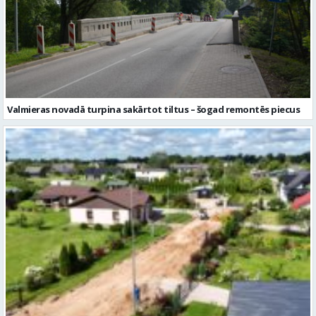
Valmieras novadā turpina sakārtot tiltus – šogad remontēs piecus