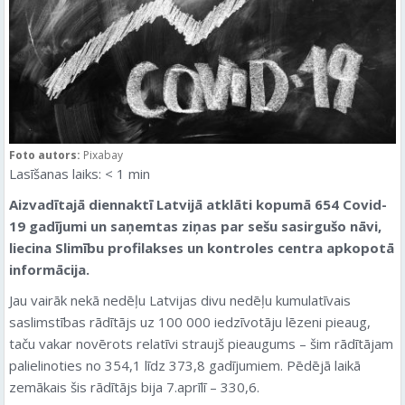
Foto autors:
Pixabay
Lasīšanas laiks:
< 1
min
Aizvadītajā diennaktī Latvijā atklāti kopumā 654 Covid-
19 gadījumi un saņemtas ziņas par sešu sasirgušo nāvi,
liecina Slimību profilakses un kontroles centra apkopotā
informācija.
Jau vairāk nekā nedēļu Latvijas divu nedēļu kumulatīvais
saslimstības rādītājs uz 100 000 iedzīvotāju lēzeni pieaug,
taču vakar novērots relatīvi straujš pieaugums – šim rādītājam
palielinoties no 354,1 līdz 373,8 gadījumiem. Pēdējā laikā
zemākais šis rādītājs bija 7.aprīlī – 330,6.