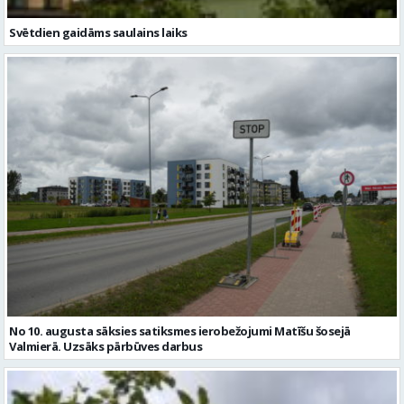
Svētdien gaidāms saulains laiks
No 10. augusta sāksies satiksmes ierobežojumi Matīšu šosejā
Valmierā. Uzsāks pārbūves darbus