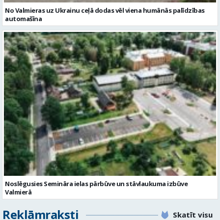
No Valmieras uz Ukrainu ceļā dodas vēl viena humānās palīdzības
automašīna
Noslēgusies Semināra ielas pārbūve un stāvlaukuma izbūve
Valmierā
Reklāmraksti
Skatīt visu