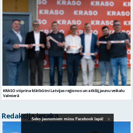
KRASO stiprina klātbūtni Latvijas reģionos un atklāj jaunu veikalu
Valmierā
Redakcija iesaka
Seko jaunumiem mūsu Facebook lapā!