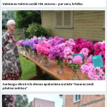
Valmieras teātris uzsāk 104. sezonu – par varu, brīvību
Garšaugu dārzā trīs dienas apskatāma izstāde “Vasaras ziedi
pilsētai svētkos”