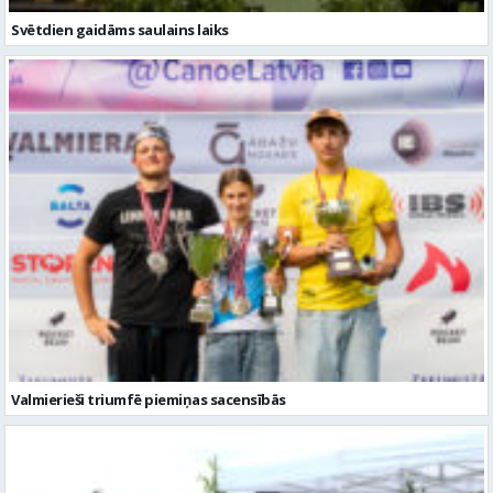
Svētdien gaidāms saulains laiks
Valmierieši triumfē piemiņas sacensībās