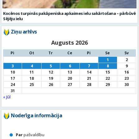
Kocēnos turpinās pakāpeniska apkaimes ielu sakārtošana – pārbūvē
Sējēju ielu
Ziņu arhīvs
Augusts 2026
Pi
Ot
Tr
Ce
Pi
Se
Sv
1
2
3
4
5
6
7
8
9
10
11
12
13
14
15
16
17
18
19
20
21
22
23
24
25
26
27
28
29
30
31
« Jūl
Noderīga informācija
Par
pašvaldību