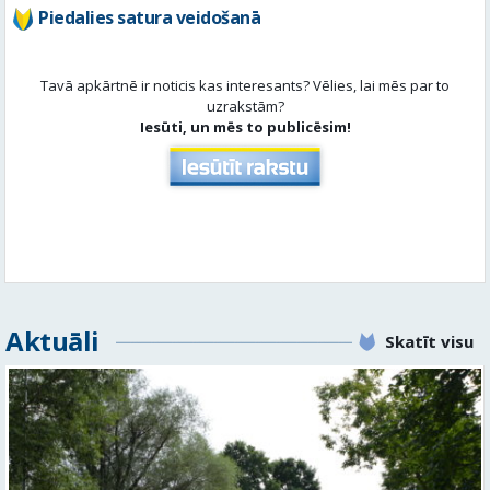
Piedalies satura veidošanā
Tavā apkārtnē ir noticis kas interesants? Vēlies, lai mēs par to
uzrakstām?
Iesūti, un mēs to publicēsim!
Aktuāli
Skatīt visu