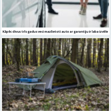
Kāpēc divus trīs gadus veci mazlietoti auto ar garantiju ir laba izvēle