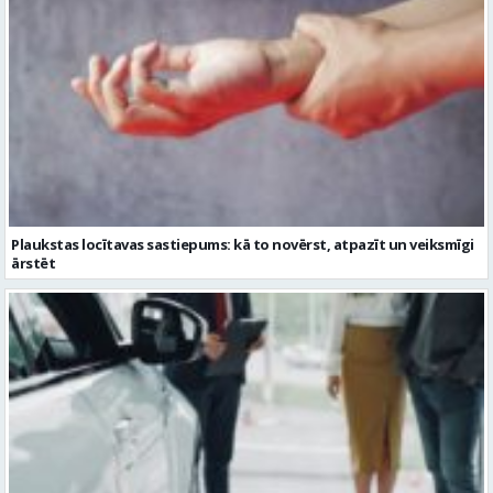
Plaukstas locītavas sastiepums: kā to novērst, atpazīt un veiksmīgi
ārstēt