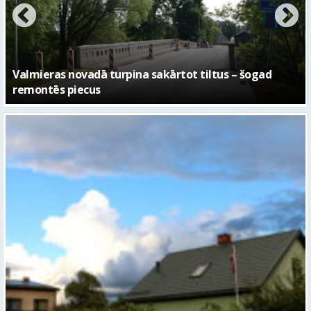
No pagaidu teātra līdz laikmetīgās kultūras centram
– kā attīstīsies “Kurtuve”