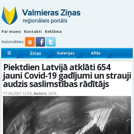
Par mums
Kontakti
Reklāma
Autorizēties:
Ziņas
Galerijas
Afiša
Sludinājumi
Reklāmraksti
Piektdien Latvijā atklāti 654
jauni Covid-19 gadījumi un strauji
audzis saslimstības rādītājs
17.04.2021 12:53,
Autors:
LETA