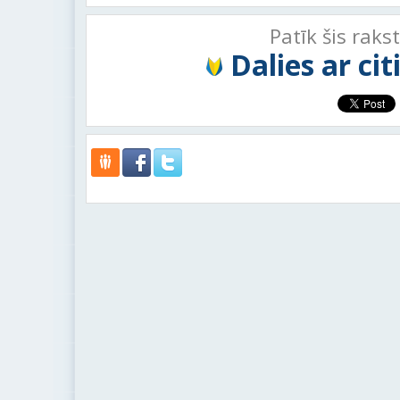
Patīk šis raks
Dalies ar ci