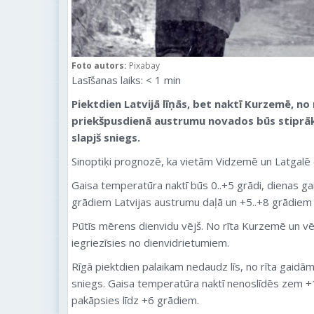
Foto autors:
Pixabay
Lasīšanas laiks:
< 1
min
Piektdien Latvijā līņās, bet naktī Kurzemē, no 
priekšpusdienā austrumu novados būs stiprāki 
slapjš sniegs.
Sinoptiķi prognozē, ka vietām Vidzemē un Latgalē ce
Gaisa temperatūra naktī būs 0..+5 grādi, dienas gai
grādiem Latvijas austrumu daļā un +5..+8 grādiem ci
Pūtīs mērens dienvidu vējš. No rīta Kurzemē un vēlā
iegriezīsies no dienvidrietumiem.
Rīgā piektdien palaikam nedaudz līs, no rīta gaidā
sniegs. Gaisa temperatūra naktī nenoslīdēs zem 
pakāpsies līdz +6 grādiem.