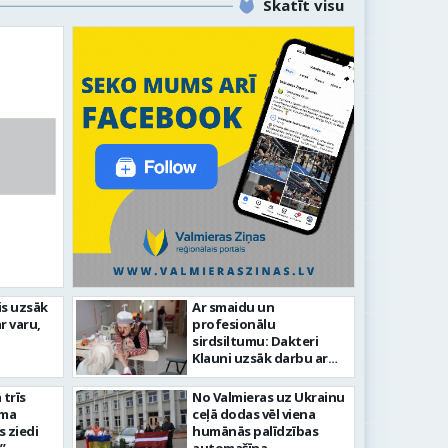
Skatīt visu
eidīgiem notikumiem
is uzsāk
Ar smaidu un
r varu,
profesionālu
as 743. dzimšanas diena
FOTO: 
sirdsiltumu: Dakteri
Klauni uzsāk darbu ar
senioriem Vidzemes
slimnīcā
trīs
No Valmieras uz Ukrainu
āma
ceļā dodas vēl viena
s ziedi
humānās palīdzības