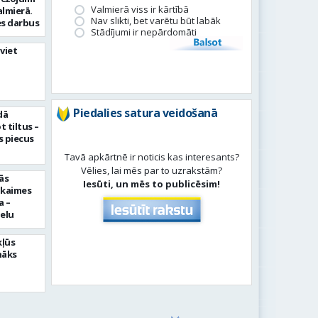
Valmierā viss ir kārtībā
almierā.
Nav slikti, bet varētu būt labāk
s darbus
Stādījumi ir nepārdomāti
Balsot
viet
Piedalies satura veidošanā
dā
 tiltus –
 piecus
Tavā apkārtnē ir noticis kas interesants?
Vēlies, lai mēs par to uzrakstām?
ās
Iesūti, un mēs to publicēsim!
pkaimes
a –
ielu
kļūs
nāks