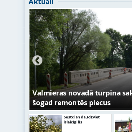
Aktuāli
us –
No pagaidu teātra līdz laikm
centram – kā attīstīsies “Ku
Sestdien daudzviet
īslaicīgi līs