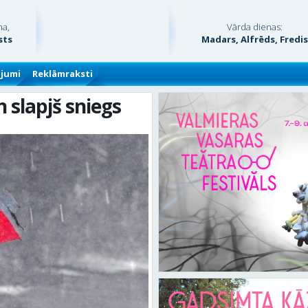
na,
Vārda dienas:
sts
Madars, Alfrēds, Fredi
ājumi
Reklāmraksti
 slapjš sniegs