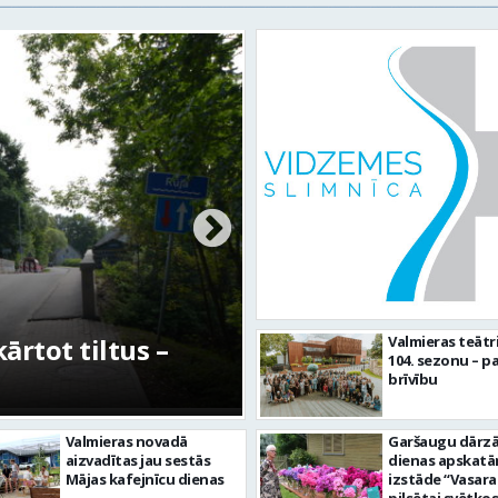
etīgās kultūras
FOTO: Ar daudzv
Valmieras teātr
104. sezonu – pa
rtuve”
aizvadīta Valmier
brīvību
Valmieras novadā
Garšaugu dārzā 
aizvadītas jau sestās
dienas apskat
Mājas kafejnīcu dienas
izstāde “Vasara