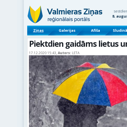
sestdie
8. augu
Ziņas
Galerijas
Afiša
Sludin
Piektdien gaidāms lietus un
17.12.2020 15:43,
Autors:
LETA