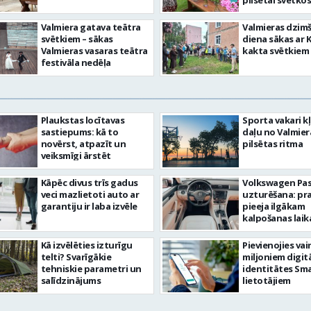
pilsētai svētkos
Valmiera gatava teātra
Valmieras dzim
svētkiem – sākas
diena sākas ar 
Valmieras vasaras teātra
kakta svētkiem
festivāla nedēļa
Plaukstas locītavas
Sporta vakari k
sastiepums: kā to
daļu no Valmier
novērst, atpazīt un
pilsētas ritma
veiksmīgi ārstēt
Kāpēc divus trīs gadus
Volkswagen Pa
veci mazlietoti auto ar
uzturēšana: pr
garantiju ir laba izvēle
pieeja ilgākam
kalpošanas lai
Kā izvēlēties izturīgu
Pievienojies vai
telti? Svarīgākie
miljoniem digit
tehniskie parametri un
identitātes Sma
salīdzinājums
lietotājiem