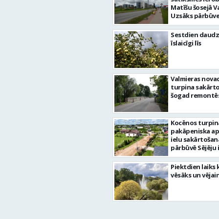
Matīšu šosejā V
Uzsāks pārbūve
Sestdien daudz
īslaicīgi līs
Valmieras nova
turpina sakārtot
šogad remontēs
Kocēnos turpin
pakāpeniska a
ielu sakārtošan
pārbūvē Sējēju 
Piektdien laiks 
vēsāks un vējai