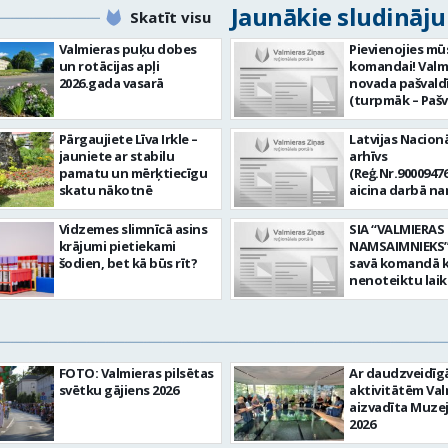
Jaunākie sludināj
Skatīt visu
Valmieras puķu dobes
Pievienojies mū
un rotācijas apļi
komandai! Valm
2026.gada vasarā
novada pašvald
(turpmāk – Pašv
aicina darbā
Informācijas te
Pārgaujiete Līva Irkle –
Latvijas Nacionā
centra (ITC) inf
jauniete ar stabilu
arhīvs
tehnoloģiju
pamatu un mērķtiecīgu
(Reģ.Nr.90009476
administratoru/
skatu nākotnē
aicina darbā n
nenoteiktu laik
pārzini (uz nen
vieta: Rūjienas 
laiku) Valmieras
Vidzemes slimnīcā asins
SIA “VALMIERAS
Naukšēnu apvi
valsts arhīvā Mēs
krājumi pietiekami
NAMSAIMNIEKS” 
teritorijās Ja Tev
Valmieras zonāl
šodien, bet kā būs rīt?
savā komandā k
vēlme: nodrošin
arhīvā uzkrājam
nenoteiktu lai
informācijas un
uzskaitām, sag
SPECIALIZĒTĀ
komunikācijas
darām pieejam
AUTOMOBIĻA V
tehnoloģijām (
popularizējam 
Galvenie amata
IKT) saistīto p
dokumentāro
pienākumi: vadī
pieteikumu pār
mantojumu. M
apkalpot specia
un operatīvu ri
FOTO: Valmieras pilsētas
Ar daudzveidī
pārraudzībā un
(arī kravas) aut
nodrošināt
svētku gājiens 2026
aktivitātēm Val
zonā ietilpst Va
uzturēt uzticē
datortehnikas l
aizvadīta Muze
Valkas, Smilten
automobili teh
atbalstu un ar 
2026
Limbažu novadi
kārtībā. veikt v
saistīto
savai komandai