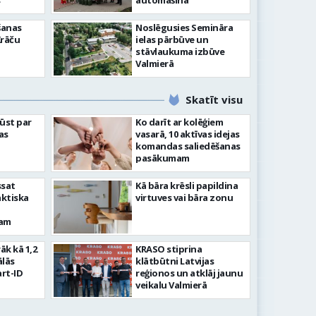
”
automašīna
šanas
Noslēgusies Semināra
Krāču
ielas pārbūve un
stāvlaukuma izbūve
Valmierā
Skatīt visu
ļūst par
Ko darīt ar kolēģiem
as
vasarā, 10 aktīvas idejas
komandas saliedēšanas
pasākumam
ssat
Kā bāra krēsli papildina
aktiska
virtuves vai bāra zonu
kam
rāk kā 1,2
KRASO stiprina
ālās
klātbūtni Latvijas
rt-ID
reģionos un atklāj jaunu
veikalu Valmierā