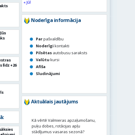
« Jūl
akts
Noderīga informācija
kļūs
āks
Par
pašvaldību
Noderīgi
kontakti
Pilsētas
autobusu saraksts
Valūtu
kursi
estras
s līdz +26
Afiša
Sludinājumi
īs
Aktuālais jautājums
ā:
Kā vērtē Valmieras apzaļumošanu,
puķu dobes, rotācijas apļu
sāksies
stādījumus vasaras sezonā?
bežojumi