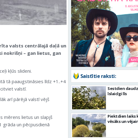
rīta valsts centrālajā daļā un
nokrišņi – gan lietus, gan
ļi kļūs slideni.
Saistītie raksti:
tā tā paaugstināsies līdz +1..+4
tviet valstī.
Sestdien daudz
īslaicīgi līs
k arī pārējā valstī vējš
Piektdien laiks 
ms mērens lietus un slapjš
vēsāks un vējai
+1 grāda un pēcpusdienā