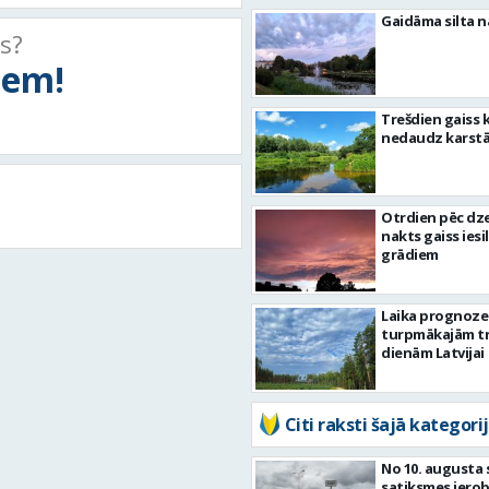
Gaidāma silta n
ts?
tiem!
Trešdien gaiss 
nedaudz karst
Otrdien pēc dz
nakts gaiss iesil
grādiem
Laika prognoze
turpmākajām tr
dienām Latvijai
Citi raksti šajā kategorij
No 10. augusta 
satiksmes iero