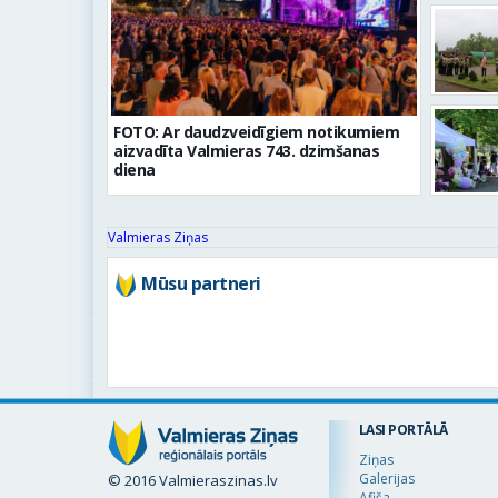
FOTO: Ar daudzveidīgiem notikumiem
aizvadīta Valmieras 743. dzimšanas
diena
Valmieras Ziņas
Mūsu partneri
LASI PORTĀLĀ
Ziņas
Galerijas
© 2016 Valmieraszinas.lv
Afiša