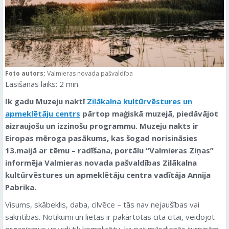
Foto autors:
Valmieras novada pašvaldība
Lasīšanas laiks:
2
min
Ik gadu Muzeju naktī
Zilākalna kultūrvēstures un
apmeklētāju centrs
pārtop maģiskā muzejā, piedāvājot
aizraujošu un izzinošu programmu. Muzeju nakts ir
Eiropas mēroga pasākums, kas šogad norisināsies
13.maijā ar tēmu – radīšana, portālu “Valmieras Ziņas”
informēja Valmieras novada pašvaldības Zilākalna
kultūrvēstures un apmeklētāju centra vadītāja Annija
Pabrika.
Visums, skābeklis, daba, cilvēce – tās nav nejaušības vai
sakritības. Notikumi un lietas ir pakārtotas cita citai, veidojot
organismus un vidi tik komplicētu, ka pat mūsdienās turpinām