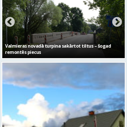
No pagaidu teātra līdz laikmetīgās kultūras centram
– kā attīstīsies “Kurtuve”