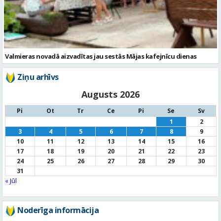
Valmieras novadā aizvadītas jau sestās Mājas kafejnīcu dienas
Ziņu arhīvs
Augusts 2026
Pi
Ot
Tr
Ce
Pi
Se
Sv
1
2
3
4
5
6
7
8
9
10
11
12
13
14
15
16
17
18
19
20
21
22
23
24
25
26
27
28
29
30
31
« Jūl
Noderīga informācija