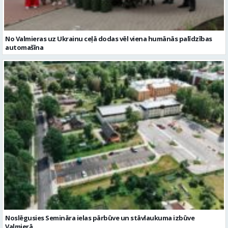
No Valmieras uz Ukrainu ceļā dodas vēl viena humānās palīdzības
automašīna
Noslēgusies Semināra ielas pārbūve un stāvlaukuma izbūve
Valmierā