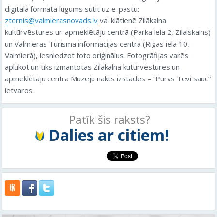
digitālā formātā lūgums sūtīt uz e-pastu:
ztornis@valmierasnovads.lv
vai klātienē Zilākalna
kultūrvēstures un apmeklētāju centrā (Parka iela 2, Zilaiskalns)
un Valmieras Tūrisma informācijas centrā (Rīgas ielā 10,
Valmierā), iesniedzot foto oriģinālus. Fotogrāfijas varēs
aplūkot un tiks izmantotas Zilākalna kutūrvēstures un
apmeklētāju centra Muzeju nakts izstādes – “Purvs Tevi sauc”
ietvaros.
Patīk šis raksts?
Dalies ar citiem!