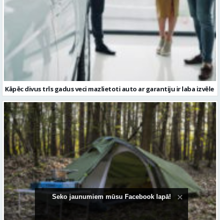
Kāpēc divus trīs gadus veci mazlietoti auto ar garantiju ir laba izvēle
Seko jaunumiem mūsu Facebook lapā!