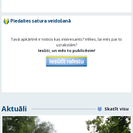
Piedalies satura veidošanā
Tavā apkārtnē ir noticis kas interesants? Vēlies, lai mēs par to
uzrakstām?
Iesūti, un mēs to publicēsim!
Aktuāli
Skatīt visu