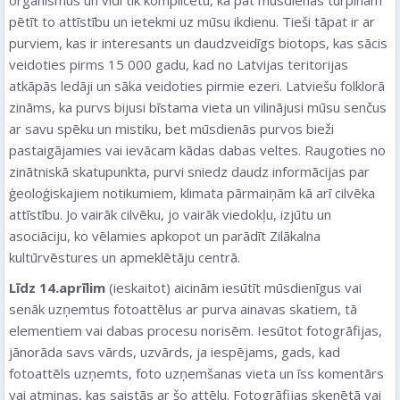
pētīt to attīstību un ietekmi uz mūsu ikdienu. Tieši tāpat ir ar
purviem, kas ir interesants un daudzveidīgs biotops, kas sācis
veidoties pirms 15 000 gadu, kad no Latvijas teritorijas
atkāpās ledāji un sāka veidoties pirmie ezeri. Latviešu folklorā
zināms, ka purvs bijusi bīstama vieta un vilinājusi mūsu senčus
ar savu spēku un mistiku, bet mūsdienās purvos bieži
pastaigājamies vai ievācam kādas dabas veltes. Raugoties no
zinātniskā skatupunkta, purvi sniedz daudz informācijas par
ģeoloģiskajiem notikumiem, klimata pārmaiņām kā arī cilvēka
attīstību. Jo vairāk cilvēku, jo vairāk viedokļu, izjūtu un
asociāciju, ko vēlamies apkopot un parādīt Zilākalna
kultūrvēstures un apmeklētāju centrā.
Līdz 14.aprīlim
(ieskaitot) aicinām iesūtīt mūsdienīgus vai
senāk uzņemtus fotoattēlus ar purva ainavas skatiem, tā
elementiem vai dabas procesu norisēm. Iesūtot fotogrāfijas,
jānorāda savs vārds, uzvārds, ja iespējams, gads, kad
fotoattēls uzņemts, foto uzņemšanas vieta un īss komentārs
vai atmiņas, kas saistās ar šo attēlu. Fotogrāfijas skenētā vai