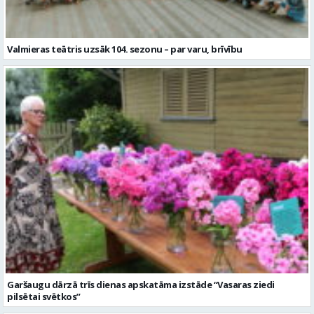
Valmieras teātris uzsāk 104. sezonu – par varu, brīvību
Garšaugu dārzā trīs dienas apskatāma izstāde “Vasaras ziedi
pilsētai svētkos”