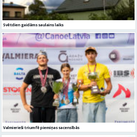
Svētdien gaidāms saulains laiks
Valmierieši triumfē piemiņas sacensībās