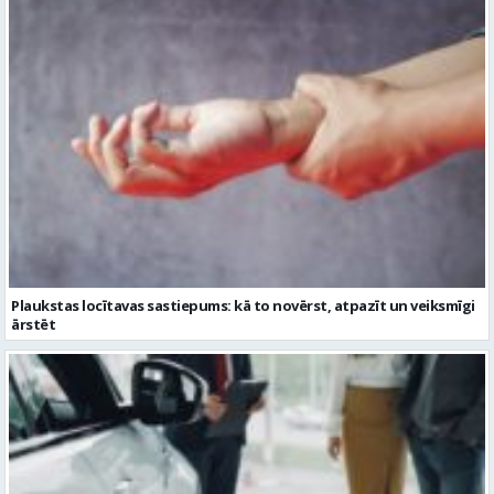
Plaukstas locītavas sastiepums: kā to novērst, atpazīt un veiksmīgi
ārstēt