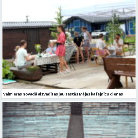
Valmieras novadā aizvadītas jau sestās Mājas kafejnīcu dienas