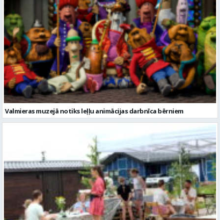
Valmieras muzejā notiks leļļu animācijas darbnīca bērniem