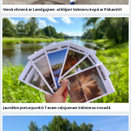
Vienā vilcienā ar Laimīgajiem: atklājiet Valmieru kopā ar Pūkainīti!
Jaunākie pieturpunkti Tavam ceļojumam Valmieras novadā