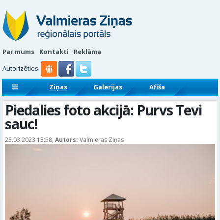
Par mums
Kontakti
Reklāma
Autorizēties:
Ziņas
Galerijas
Afiša
Sludinājumi
Reklāmraksti
Piedalies foto akcijā: Purvs Tevi
sauc!
23.03.2023 13:58,
Autors:
Valmieras Ziņas