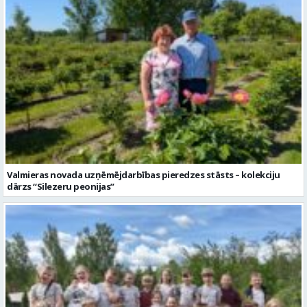
Valmieras novada uzņēmējdarbības pieredzes stāsts – kolekciju
dārzs “Silezeru peonijas”