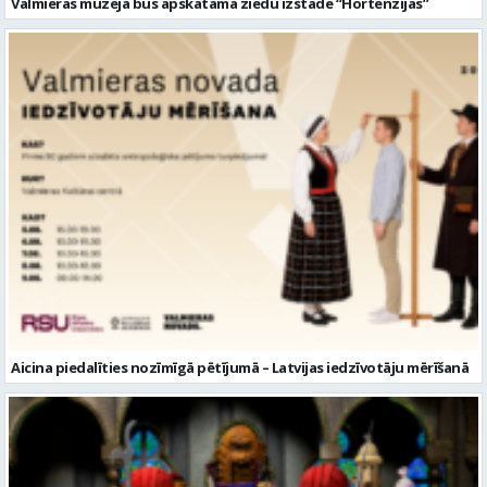
Valmieras muzejā būs apskatāma ziedu izstāde “Hortenzijas”
Aicina piedalīties nozīmīgā pētījumā – Latvijas iedzīvotāju mērīšanā