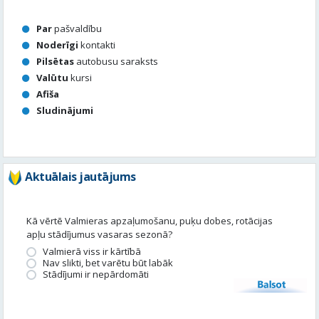
Par
pašvaldību
Noderīgi
kontakti
Pilsētas
autobusu saraksts
Valūtu
kursi
Afiša
Sludinājumi
Aktuālais jautājums
Kā vērtē Valmieras apzaļumošanu, puķu dobes, rotācijas
apļu stādījumus vasaras sezonā?
Valmierā viss ir kārtībā
Nav slikti, bet varētu būt labāk
Stādījumi ir nepārdomāti
Balsot