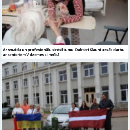
Ar smaidu un profesionālu sirdsiltumu: Dakteri Klauni uzsāk darbu
ar senioriem Vidzemes slimnīcā