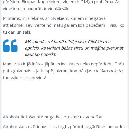
pārējiem Eiropas Kapteiņiem, viņiem ir līdzīga problēma. Ar
vīriešiem, manuprāt, ir vienkāršāk.
Protams, ir jārēķinās ar cilvēkiem, kuriem ir negatīva
attieksme. Tevi vērtē no matu galiem līdz papēžiem – visu, ko
tu dari un saki.
Mūsdienās reklamē pilnīgi visu. Cilvēkiem ir
apnicis, ka viņiem bāžas virsū un mēģina pierunāt
kaut ko nopirkt.
Man ar to ir jācīnās – jāpārliecina, ka es neko nepārdodu. Taču
pats galvenais – ja tu spēj aizraut kompānijas
cietāko riekstu
,
tad vakars ir izdevies!
Alkohola lietošanai ir negatīva ietekme uz veselību.
Alkoholiskos dzērienus ir aizliegts pārdot, iegādāties un nodot