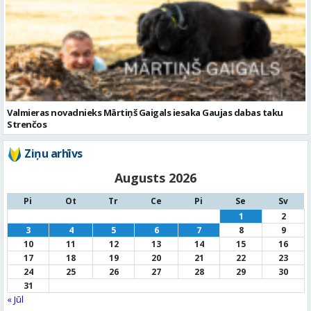
Valmieras novadnieks Mārtiņš Gaigals iesaka Gaujas dabas taku
Strenčos
Ziņu arhīvs
Augusts 2026
Pi
Ot
Tr
Ce
Pi
Se
Sv
1
2
3
4
5
6
7
8
9
10
11
12
13
14
15
16
17
18
19
20
21
22
23
24
25
26
27
28
29
30
31
« Jūl
Noderīga informācija
Par
pašvaldību