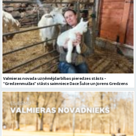
Valmieras novada uzņēmējdarbības pieredzes stāsts –
“Gredzenmuižas” stāsts saimniece Dace Šulce un Jorens Gredzens