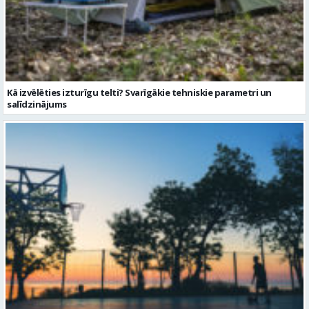
Kā izvēlēties izturīgu telti? Svarīgākie tehniskie parametri un
salīdzinājums
Sporta vakari kļūst par daļu no Valmieras pilsētas ritma