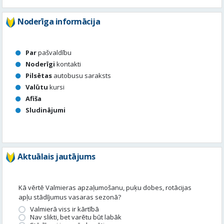
Noderīgi
kontakti
Pilsētas
autobusu saraksts
Valūtu
kursi
Afiša
Sludinājumi
Aktuālais jautājums
Kā vērtē Valmieras apzaļumošanu, puķu dobes, rotācijas
apļu stādījumus vasaras sezonā?
Valmierā viss ir kārtībā
Nav slikti, bet varētu būt labāk
Stādījumi ir nepārdomāti
Balsot