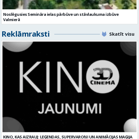
KINO, KAS AIZRAUJ: LEĢENDAS, SUPERVAROŅI UN ANIMĀCIJAS MAĢIJA
3D CINEMA