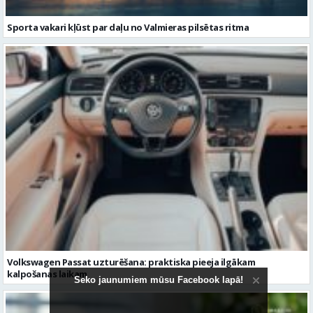
Volkswagen Passat uzturēšana: praktiska pieeja ilgākam
kalpošanas laikam
Seko jaunumiem mūsu Facebook lapā!