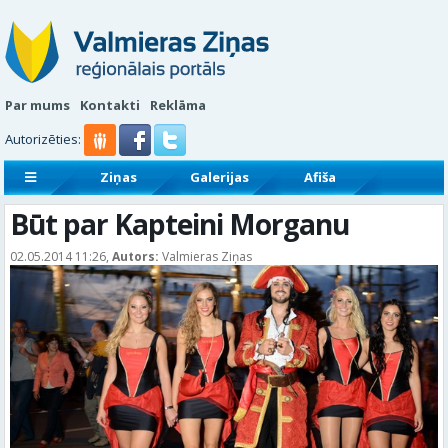
Par mums
Kontakti
Reklāma
Autorizēties:
Ziņas
Galerijas
Afiša
Sludinājumi
Reklāmraksti
Būt par Kapteini Morganu
02.05.2014 11:26,
Autors:
Valmieras Ziņas