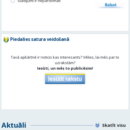
Piedalies satura veidošanā
Tavā apkārtnē ir noticis kas interesants? Vēlies, lai mēs par to
uzrakstām?
Iesūti, un mēs to publicēsim!
Aktuāli
Skatīt visu