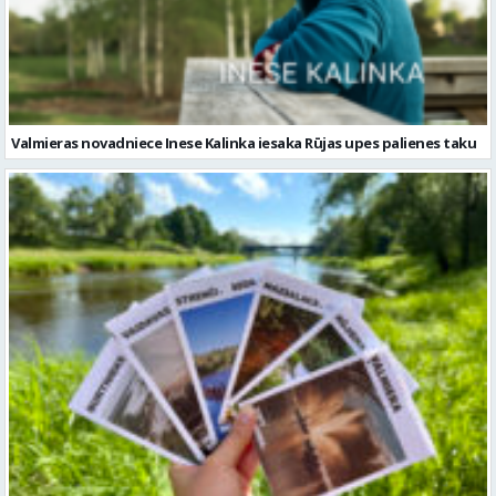
Valmieras novadniece Inese Kalinka iesaka Rūjas upes palienes taku
Jaunākie pieturpunkti Tavam ceļojumam Valmieras novadā