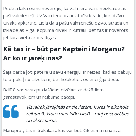
Pēdējā laikā esmu novērojis, ka Valmierā vairs neizklaidējas
paši valmierieši. Uz Valmieru brauc atpūsties tie, kuri dzīvo
tuvākā apkārtnē. Liela daļa pašu valmieriešu dzīvo, strādā un
izklaidējas Rīgā. Kopumā cilvēki ir kūtrāki, bet tas ir novērots
jebkurā vietā ārpus Rīgas.
Kā tas ir – būt par Kapteini Morganu?
Ar ko ir jārēķinās?
Šajā darbā ļoti patērēju savu enerģiju. Ir reizes, kad es dabūju
to atpakaļ no cilvēkiem, bet lielākoties es enerģiju dodu.
Ballītē var sastapt dažādus cilvēkus ar dažādiem
garastāvokļiem un reibuma pakāpi.
Visvairāk jārēķinās ar sievietēm, kuras ir alkohola
reibumā. Viņas man klūp virsū – rauj nost drēbes
un aksesuārus.
Manuprāt, tas ir trakākais, kas var būt. Cik esmu runājis ar