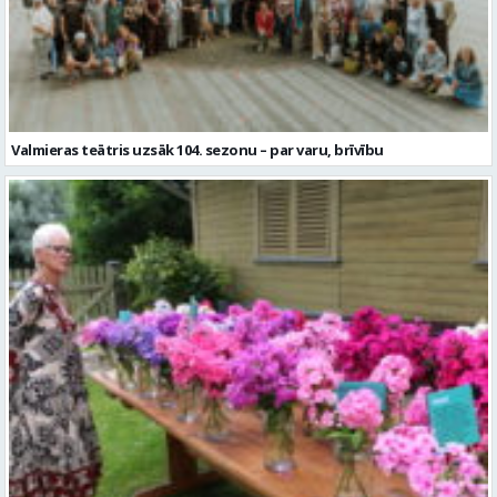
Valmieras teātris uzsāk 104. sezonu – par varu, brīvību
Garšaugu dārzā trīs dienas apskatāma izstāde “Vasaras ziedi
pilsētai svētkos”