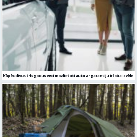
Kāpēc divus trīs gadus veci mazlietoti auto ar garantiju ir laba izvēle