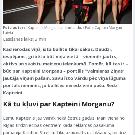
Foto autors:
Kapteinis Morgans ar komandu. / Foto: Captain Morgan
Latvia
Lasīšanas laiks:
3
min
Kad ierodas viņš, īstā ballīte tikai sākas. Daudzi,
iespējams, gribētu būt viņa vietā – vienmēr jautrs,
aktīvs un skaistu meiteņu ielenkumā. Tomēr, kā tas ir –
būt par Kapteini Morganu – portāls “Valmieras Ziņas’
jautāja viņam pašam. Savu īsto vārdu pēc viņa lūguma
portāls neminēs, jo ballītēs neredz viņu pašu. Redz
Kapteini.
Kā tu kļuvi par Kapteini Morganu?
Esmu Kapteinis jau vairāk nekā četrus gadus. Mani vienā no
Rīgas tirdzniecības centriem kādā reklāmas pasākumā
pamanīja Kristīne Strelča. Tiku uzaicināts uz tikšanos, un drīz