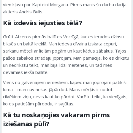
vien kļuvu par Kapteini Morganu. Pirms manis šo darbu darīja
aktieris Andris Bulis.
Kā izdevās iejusties tēlā?
Grūti. Atceros pirmās ballītes Vecrīgā, kur es ierados džinsu
biksēs un baltā kreklā. Man iedeva dīvaina izskata cepuri,
sarkanu mēteli ar lielām pogām un kaut kādus zābakus. Tajos
pašos zābakos strādāju joprojām. Man pamācīja, ko es drīkstu
un nedrīkstu teikt, man bija līdzi meitenes, un tad mēs
devāmies iekšā ballītē.
Viens no galvenajiem iemesliem, kāpēc man joprojām patīk šī
loma – man nav nekas jāpārdod. Mans mērķis ir nodot
cilvēkiem ziņu, nevis kaut ko pārdot. Varētu teikt, ka vienīgais,
ko es patiešām pārdodu, ir sajūtas.
Kā tu noskaņojies vakaram pirms
iziešanas pūlī?