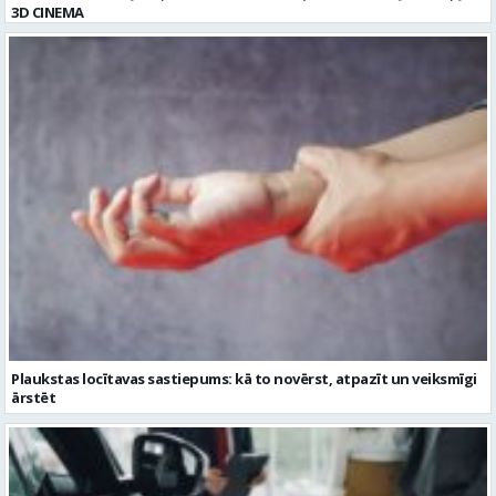
Plaukstas locītavas sastiepums: kā to novērst, atpazīt un veiksmīgi
ārstēt