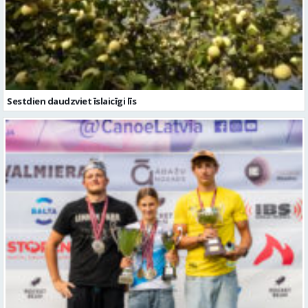
Sestdien daudzviet īslaicīgi līs
Valmierieši triumfē piemiņas sacensībās