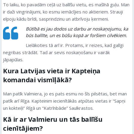
To laiku, ko pavadām ceļā uz ballīšu vietu, es mašīnā guļu. Man
ir daži vingrinājumi, ko esmu iemācījies no aktieriem. Strauji
elpoju kādu brīdi, sasprindzinu un atbrīvoju ķermeni.
Būtībā es jau dodos uz darbu ar noskaņojumu, ka
būs ballīte, un es būšu kopā ar foršiem cilvēkiem.
Lielākoties tā arī ir. Protams, ir reizes, kad galīgi
negribas strādāt. Tad ar sevis noskaņošanu ir vairāk
jāpapūlas.
Kura Latvijas vieta ir Kapteiņa
komandai vismīļākā?
Man patīk Valmiera, jo es pats esmu no šīs pilsētas, bet man
patīk arī Rīga. Kapteinim iecienītākās atpūtas vietas ir “Sapņi
un kokteiļi” Rīgā un “Katrīnbāde” Saulkrastos.
Kā ir ar Valmieru un tās ballīšu
cienītājiem?