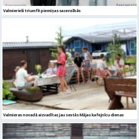
Valmieras novadā aizvadītas jau sestās Mājas kafejnīcu dienas