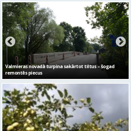
No pagaidu teātra līdz laikmetīgās kultūras centram
– kā attīstīsies “Kurtuve”