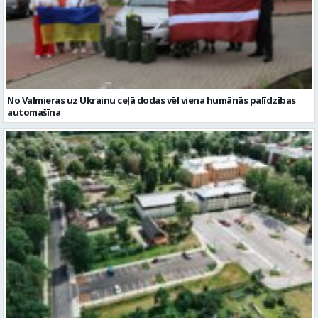
No Valmieras uz Ukrainu ceļā dodas vēl viena humānās palīdzības
automašīna
Noslēgusies Semināra ielas pārbūve un stāvlaukuma izbūve
Valmierā
Reklāmraksti
Skatīt visu