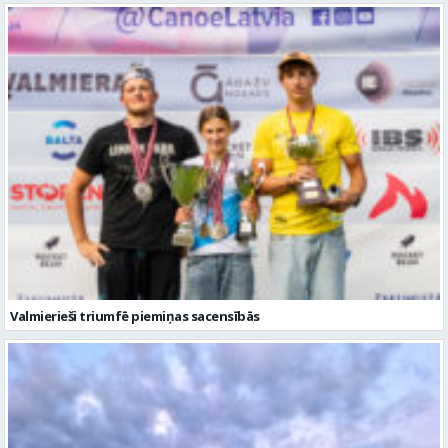
Valmierieši triumfē piemiņas sacensībās