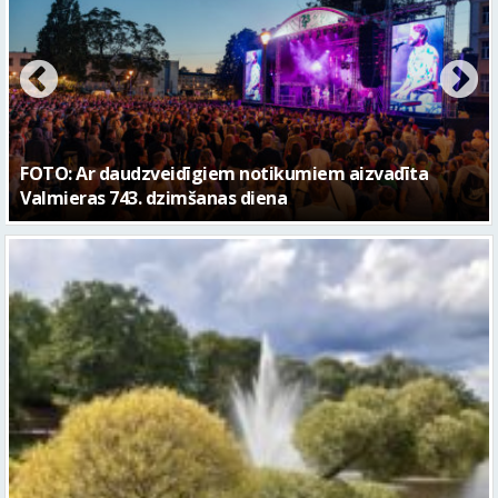
FOTO: Valmieras pilsētas svētku gājiens 2026
Piektdien laiks kļūs vēsāks un vējaināks