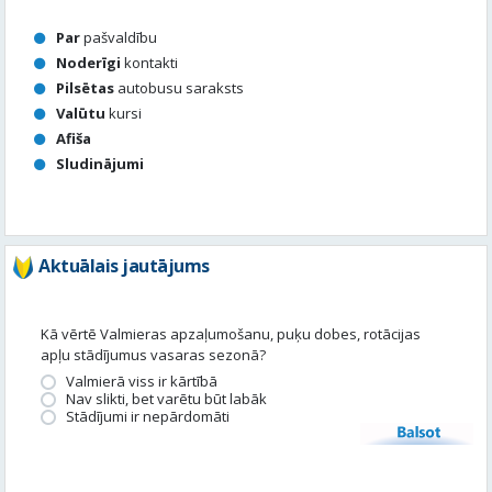
Afiša
Sludinājumi
Aktuālais jautājums
Kā vērtē Valmieras apzaļumošanu, puķu dobes, rotācijas
apļu stādījumus vasaras sezonā?
Valmierā viss ir kārtībā
Nav slikti, bet varētu būt labāk
Stādījumi ir nepārdomāti
Balsot
Piedalies satura veidošanā