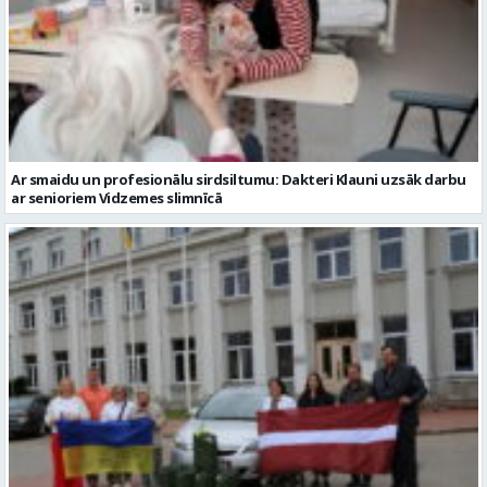
Ar smaidu un profesionālu sirdsiltumu: Dakteri Klauni uzsāk darbu
ar senioriem Vidzemes slimnīcā
No Valmieras uz Ukrainu ceļā dodas vēl viena humānās palīdzības
automašīna