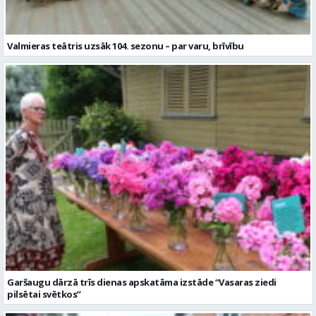
Garšaugu dārzā trīs dienas apskatāma izstāde “Vasaras ziedi
pilsētai svētkos”