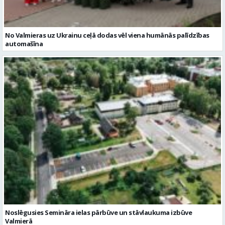
Noslēgusies Semināra ielas pārbūve un stāvlaukuma izbūve
Valmierā
Reklāmraksti
Skatīt visu