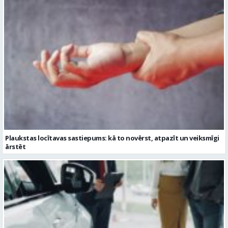
Plaukstas locītavas sastiepums: kā to novērst, atpazīt un veiksmīgi
ārstēt