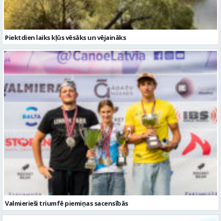
Valmierieši triumfē piemiņas sacensībās