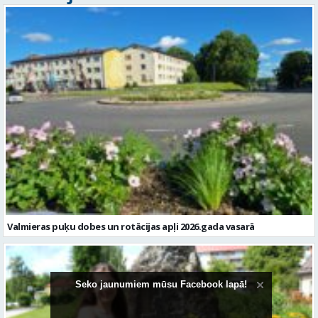
Valmieras puķu dobes un rotācijas apļi 2026.gada vasarā
Seko jaunumiem mūsu Facebook lapā!