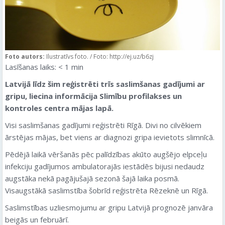
Foto autors:
Ilustratīvs foto. / Foto: http://ej.uz/b6zj
Lasīšanas laiks:
< 1
min
Latvijā līdz šim reģistrēti trīs saslimšanas gadījumi ar
gripu, liecina informācija Slimību profilakses un
kontroles centra mājas lapā.
Visi saslimšanas gadījumi reģistrēti Rīgā. Divi no cilvēkiem
ārstējas mājas, bet viens ar diagnozi gripa ievietots slimnīcā.
Pēdējā laikā vēršanās pēc palīdzības akūto augšējo elpceļu
infekciju gadījumos ambulatorajās iestādēs bijusi nedaudz
augstāka nekā pagājušajā sezonā šajā laika posmā.
Visaugstākā saslimstība šobrīd reģistrēta Rēzeknē un Rīgā.
Saslimstības uzliesmojumu ar gripu Latvijā prognozē janvāra
beigās un februārī.