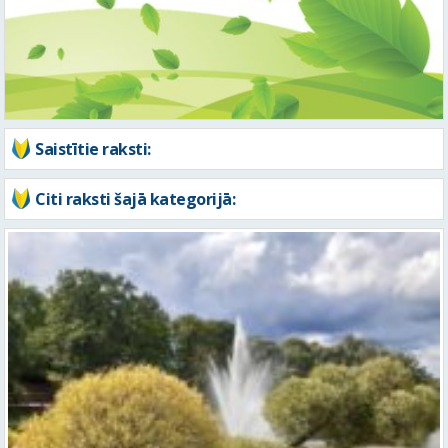
Saistītie raksti:
Citi raksti šajā kategorijā:
Piektdien laiks kļūs vēsāks un vējaināks