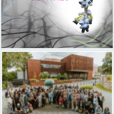
Valmieras teātris uzsāk 104. sezonu – par varu, brīvību