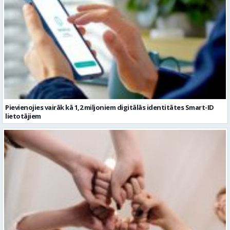
Pievienojies vairāk kā 1,2 miljoniem digitālās identitātes Smart-ID
lietotājiem
Ko darīt ar kolēģiem vasarā, 10 aktīvas idejas komandas saliedēšanas