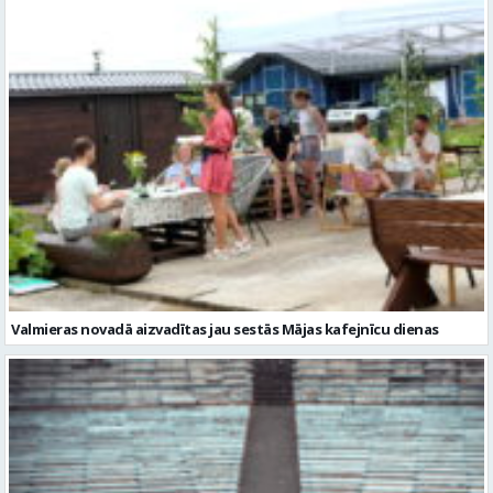
Valmieras novadā aizvadītas jau sestās Mājas kafejnīcu dienas