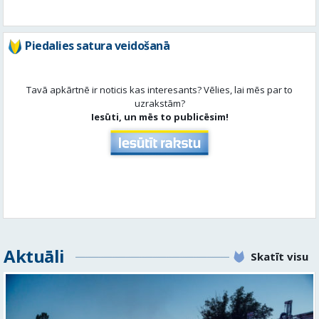
Tavā apkārtnē ir noticis kas interesants? Vēlies, lai mēs par to
uzrakstām?
Iesūti, un mēs to publicēsim!
Aktuāli
Skatīt visu