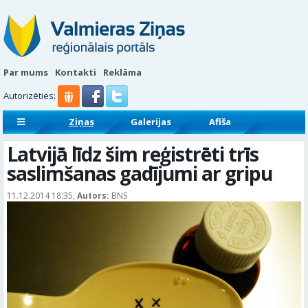
Par mums
Kontakti
Reklāma
Autorizēties:
Ziņas
Galerijas
Afiša
Sludinājumi
Reklāmraksti
Latvijā līdz šim reģistrēti trīs
saslimšanas gadījumi ar gripu
11.12.2014 18:35,
Autors:
BNS