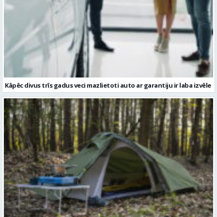
Kāpēc divus trīs gadus veci mazlietoti auto ar garantiju ir laba izvēle
Kā izvēlēties izturīgu telti? Svarīgākie tehniskie parametri un
salīdzinājums