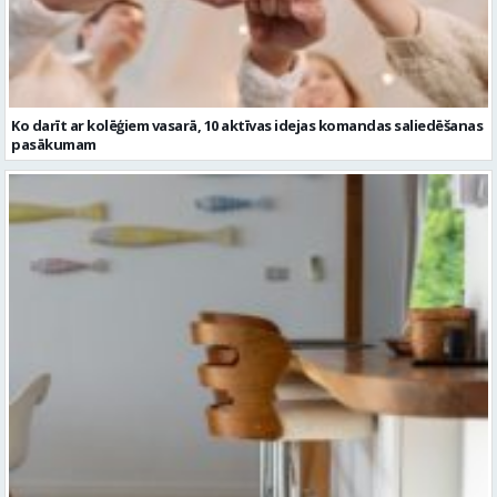
pasākumam
Kā bāra krēsli papildina virtuves vai bāra zonu