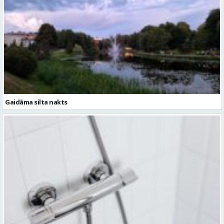
Gaidāma silta nakts
Ceturtdien iespējami dzeramā ūdens padeves pārtraukumi vairākās
vietās Valmierā