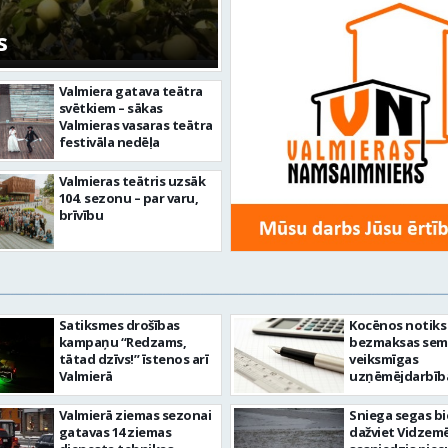
s
Valmiera gatava teātra
svētkiem – sākas
Valmieras vasaras teātra
festivāla nedēļa
Valmieras teātris uzsāk
104. sezonu – par varu,
brīvību
Satiksmes drošības
Kocēnos notiks
kampaņu “Redzams,
bezmaksas semi
tātad dzīvs!” īstenos arī
veiksmīgas
Valmierā
uzņēmējdarbīb
veidošanu
Valmierā ziemas sezonai
Sniega segas b
gatavas 14 ziemas
dažviet Vidzem