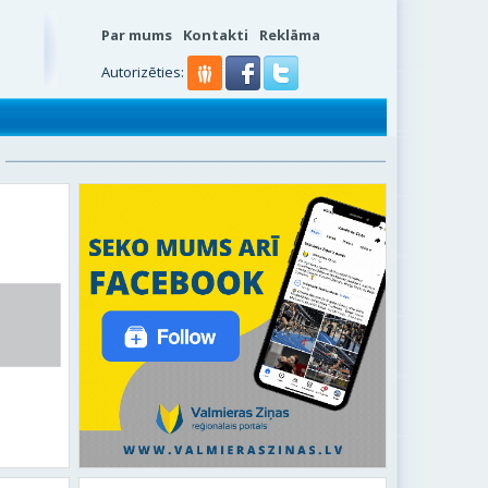
Par mums
Kontakti
Reklāma
s
Autorizēties: