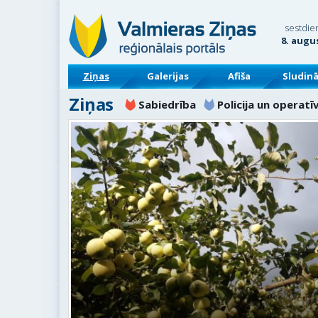
sestdie
8. augu
Ziņas
Galerijas
Afiša
Sludin
Ziņas
Sabiedrība
Policija un operatī