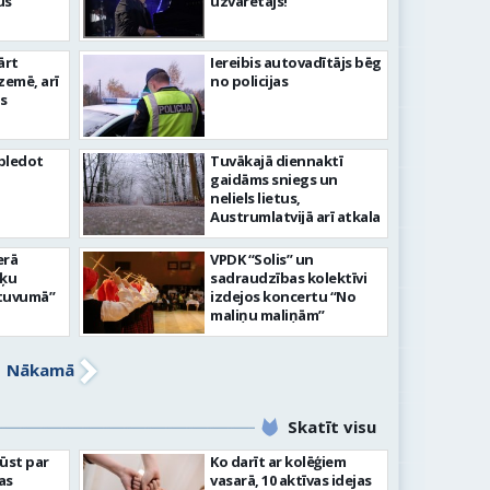
us
uzvarētājs!
ārt
Iereibis autovadītājs bēg
zemē, arī
no policijas
os
apledot
Tuvākajā diennaktī
gaidāms sniegs un
neliels lietus,
Austrumlatvijā arī atkala
erā
VPDK “Solis” un
iķu
sadraudzības kolektīvi
 tuvumā”
izdejos koncertu “No
maliņu maliņām”
Nākamā
Skatīt visu
ļūst par
Ko darīt ar kolēģiem
as
vasarā, 10 aktīvas idejas