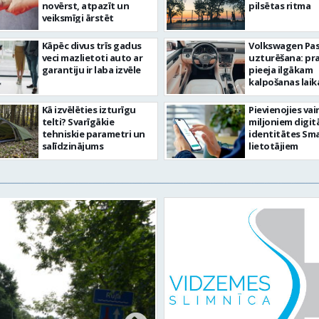
novērst, atpazīt un
pilsētas ritma
veiksmīgi ārstēt
Kāpēc divus trīs gadus
Volkswagen Pa
veci mazlietoti auto ar
uzturēšana: pr
garantiju ir laba izvēle
pieeja ilgākam
kalpošanas lai
Kā izvēlēties izturīgu
Pievienojies vai
telti? Svarīgākie
miljoniem digit
tehniskie parametri un
identitātes Sma
salīdzinājums
lietotājiem