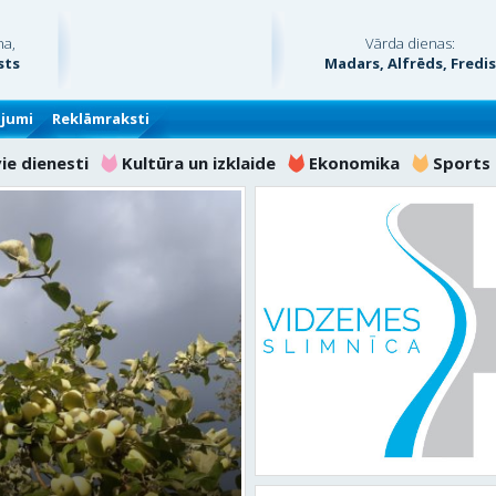
na,
Vārda dienas:
sts
Madars, Alfrēds, Fredi
ājumi
Reklāmraksti
vie dienesti
Kultūra un izklaide
Ekonomika
Sports