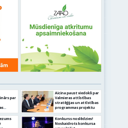
Aicina paust viedokli par
nārs par
Valmieras attīstības
stratēģijas un attīstības
as
programmas projektu
iezums
Konkurss noslēdzies!
ē
Noskaidrots konkursa