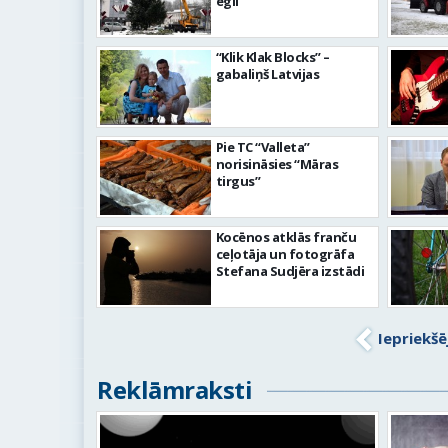
egli
“Klik Klak Blocks” –
gabaliņš Latvijas
Pie TC “Valleta”
norisināsies “Māras
tirgus”
Kocēnos atklās franču
ceļotāja un fotogrāfa
Stefana Sudjēra izstādi
Iepriekšē
Reklāmraksti