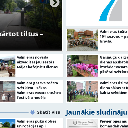
rtot tiltus –
No pagaidu teātra 
Valmieras teātr
104. sezonu – pa
centram – kā attīs
brīvību
Valmieras novadā
Garšaugu dārzā 
aizvadītas jau sestās
dienas apskat
Mājas kafejnīcu dienas
izstāde “Vasara
pilsētai svētkos
Valmiera gatava teātra
Valmieras dzim
svētkiem – sākas
diena sākas ar 
Valmieras vasaras teātra
kakta svētkiem
festivāla nedēļa
Jaunākie sludināj
Skatīt visu
Valmieras puķu dobes
Pievienojies mū
un rotācijas apļi
komandai! Valm