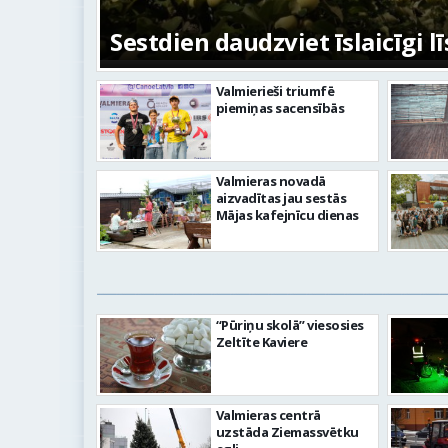
Sestdien daudzviet īslaicīgi lī
Valmierieši triumfē
piemiņas sacensībās
Valmieras novadā
aizvadītas jau sestās
Mājas kafejnīcu dienas
“Pūriņu skolā” viesosies
Zeltīte Kaviere
Valmieras centrā
uzstāda Ziemassvētku