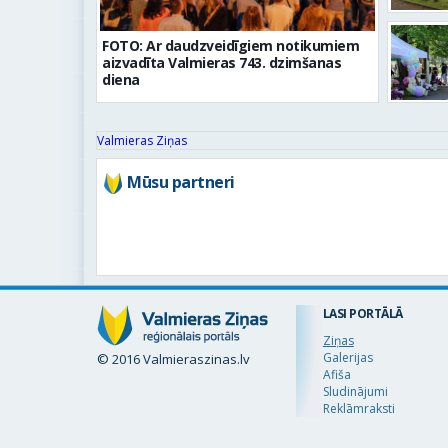
FOTO: Ar daudzveidīgiem notikumiem
aizvadīta Valmieras 743. dzimšanas
diena
Valmieras Ziņas
Mūsu partneri
LASI PORTĀLĀ
Ziņas
Galerijas
© 2016 Valmieraszinas.lv
Afiša
Sludinājumi
Reklāmraksti