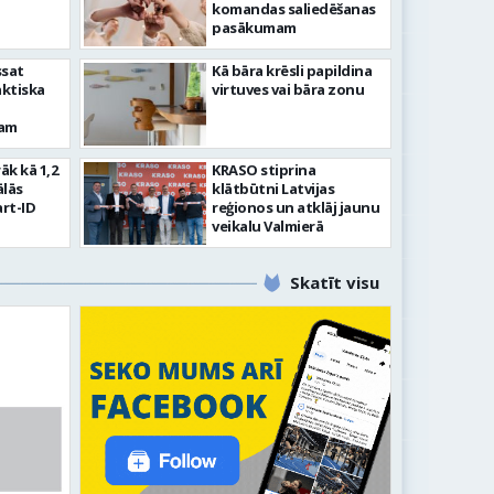
komandas saliedēšanas
pasākumam
ssat
Kā bāra krēsli papildina
aktiska
virtuves vai bāra zonu
kam
rāk kā 1,2
KRASO stiprina
ālās
klātbūtni Latvijas
rt-ID
reģionos un atklāj jaunu
veikalu Valmierā
Skatīt visu