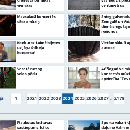
dienesta tehnikas
sasniedzis piec
vienības
centimetrus
Mazsalacā koncertēs
Snieg galvenok
džeza mūziķi
Zemgalē un Vid
dienā snigs šaj
reģionos
Konkurss: Laimē biļetes
Vietām sākuši 
uz Jāņa Stībeļa
autoceļi
koncertu!
Vecatē nozog
Arī šogad Valmi
velosipēdu
koncertēs mūz
apvienība “Tev
jā
1
2021
2022
2023
2024
2025
2026
2027
2178
...
...
Plaukstas locītavas
Sporta vakari k
sastiepums: kā to
daļu no Valmier