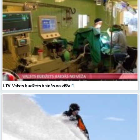
LTV: Valsts budžets baidās no vēža