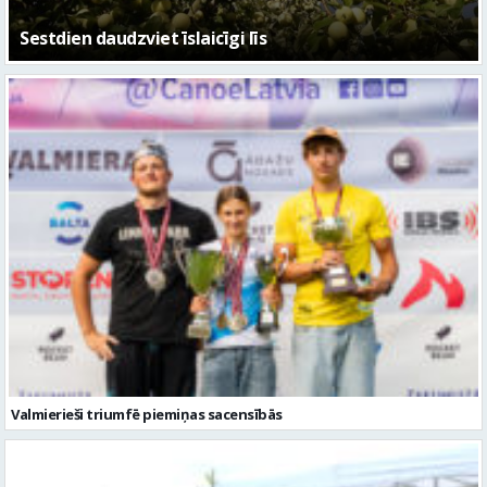
Sestdien daudzviet īslaicīgi līs
Valmierieši triumfē piemiņas sacensībās