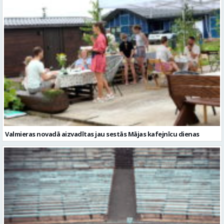
Valmieras novadā aizvadītas jau sestās Mājas kafejnīcu dienas