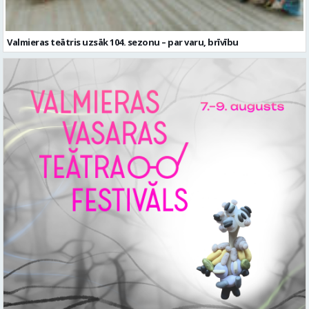
Valmieras teātris uzsāk 104. sezonu – par varu, brīvību