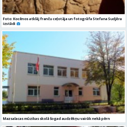
Mazsalacas mūzikas skolā šogad audzēkņu vairāk nekā pērn