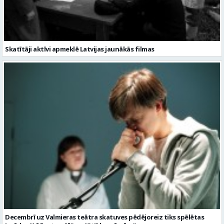
Decembrī uz Valmieras teātra skatuves pēdējoreiz tiks spēlētas
izrādes “Lūša stundā” un “Stikla zvērnīca”