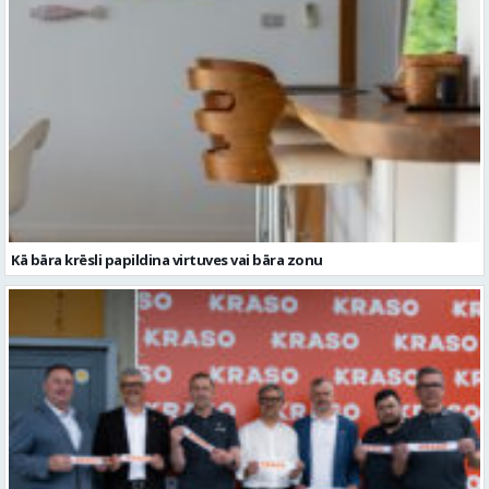
Kā bāra krēsli papildina virtuves vai bāra zonu