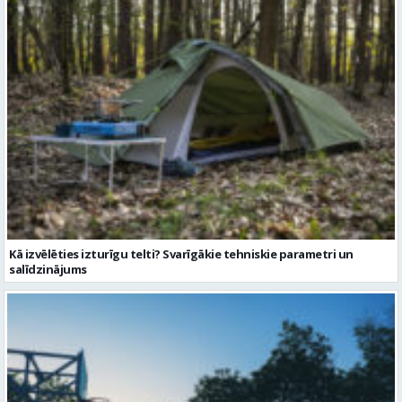
Kā izvēlēties izturīgu telti? Svarīgākie tehniskie parametri un
salīdzinājums