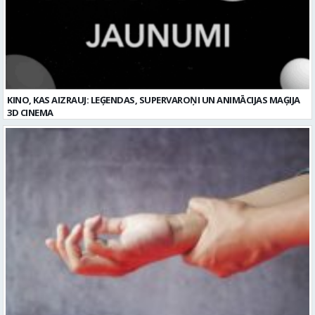
KINO, KAS AIZRAUJ: LEĢENDAS, SUPERVAROŅI UN ANIMĀCIJAS MAĢIJA
3D CINEMA
Plaukstas locītavas sastiepums: kā to novērst, atpazīt un veiksmīgi
ārstēt