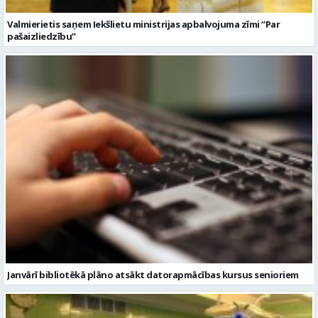
Janvārī bibliotēkā plāno atsākt datorapmācības kursus senioriem