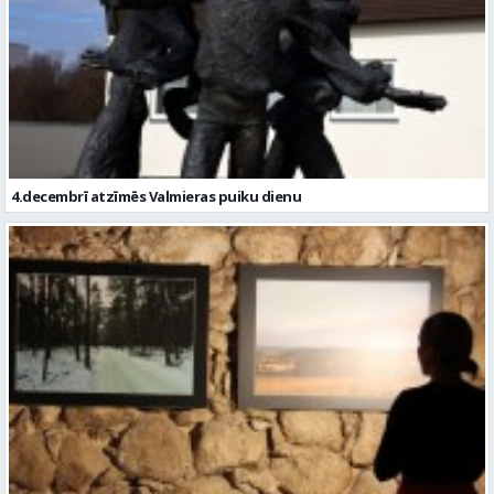
4.decembrī atzīmēs Valmieras puiku dienu
Foto: Kocēnos atklāj franču ceļotāja un fotogrāfa Stefana Sudjēra
izstādi