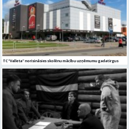
TC “Valleta” norisināsies skolēnu mācību uzņēmumu gadatirgus
Skatītāji aktīvi apmeklē Latvijas jaunākās filmas