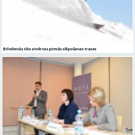
Brīvdienās tiks atvērtas pirmās slēpošanas trases
Vidzemes Augstskolā notika publiskās ekspertu debates “Vai
valdība būtu jāveido no Saeimas deputātiem?”