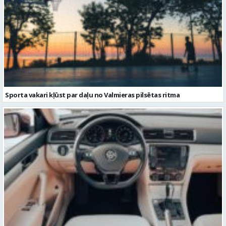
Sporta vakari kļūst par daļu no Valmieras pilsētas ritma
Volkswagen Passat uzturēšana: praktiska pieeja ilgākam
kalpošanas laikam