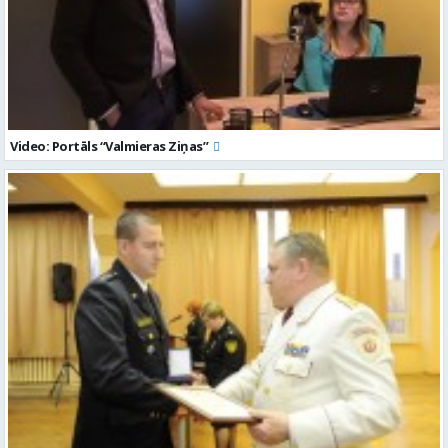
Video: Portāls “Valmieras Ziņas”
Valmierietis saņem Iekšlietu ministrijas apbalvojuma zīmi “Par
pašaizliedzību”