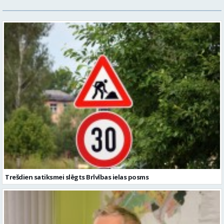
Trešdien satiksmei slēgts Brīvības ielas posms