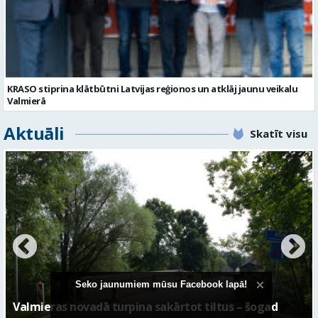
KRASO stiprina klātbūtni Latvijas reģionos un atklāj jaunu veikalu
Valmierā
Aktuāli
Skatīt visu
No pagaidu teātra līdz laikmetīgās kultūras centram
– kā attīstīsies “Kurtuve”
Seko jaunumiem mūsu Facebook lapā!