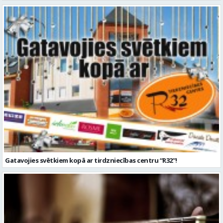
Gatavojies svētkiem kopā ar tirdzniecības centru “R32”!