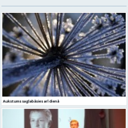
Aukstums saglabāsies arī dienā