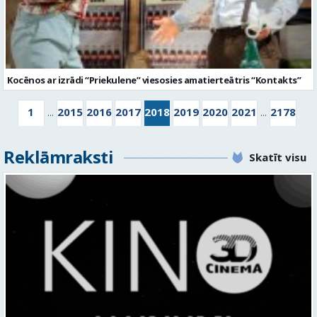
Kocēnos ar izrādi “Priekulene” viesosies amatierteātris “Kontakts”
1
2015
2016
2017
2018
2019
2020
2021
2178
...
...
Reklāmraksti
Skatīt visu