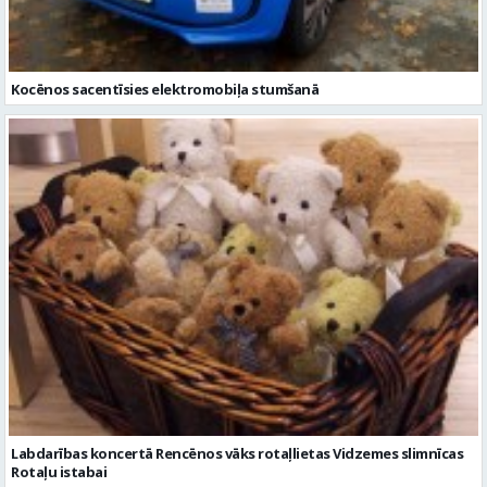
Kocēnos sacentīsies elektromobiļa stumšanā
Labdarības koncertā Rencēnos vāks rotaļlietas Vidzemes slimnīcas
Rotaļu istabai