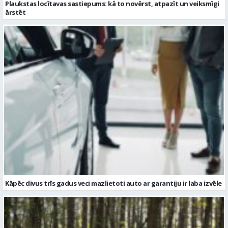
Plaukstas locītavas sastiepums: kā to novērst, atpazīt un veiksmīgi
ārstēt
Kāpēc divus trīs gadus veci mazlietoti auto ar garantiju ir laba izvēle