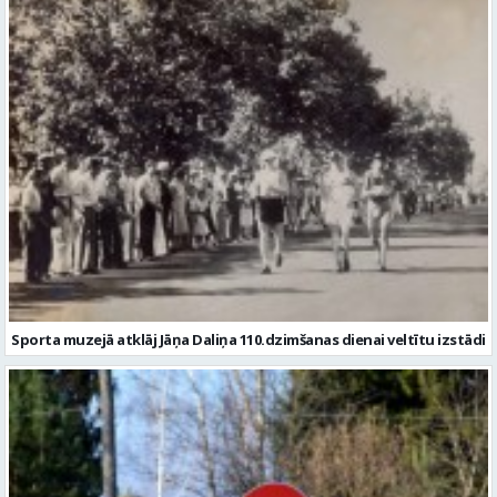
Sporta muzejā atklāj Jāņa Daliņa 110.dzimšanas dienai veltītu izstādi