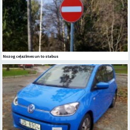
Nozog ceļazīmes un to stabus