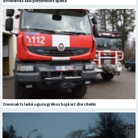
Brīvdienās sals pieņemsies spēkā
Diennakts laikā ugunsgrēkos bojā iet divi cilvēki