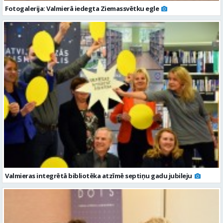
Fotogalerija: Valmierā iedegta Ziemassvētku egle
Valmieras integrētā bibliotēka atzīmē septiņu gadu jubileju