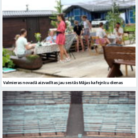
Valmieras novadā aizvadītas jau sestās Mājas kafejnīcu dienas