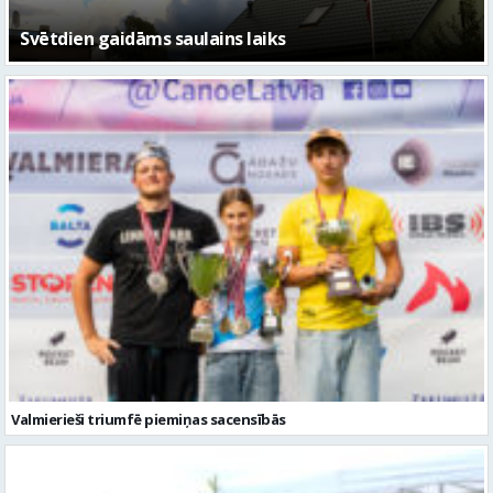
Svētdien gaidāms saulains laiks
Valmierieši triumfē piemiņas sacensībās