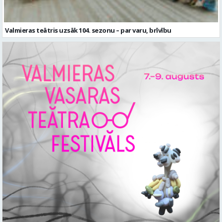
Valmieras teātris uzsāk 104. sezonu – par varu, brīvību