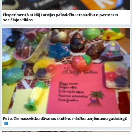
Eksperimentā atklāj Latvijas pašvaldību atsaucību e-pastos un
sociālajos tīklos
Foto: Ziemassvētku dāvanas skolēnu mācību uzņēmumu gadatirgū