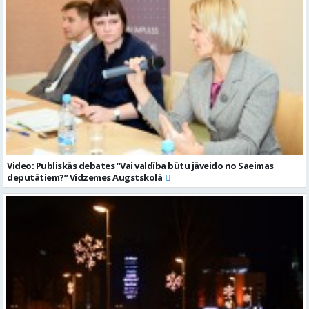
Video: Publiskās debates “Vai valdība būtu jāveido no Saeimas
deputātiem?” Vidzemes Augstskolā