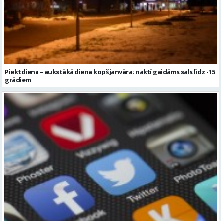
Piektdiena – aukstākā diena kopš janvāra; naktī gaidāms sals līdz -15
grādiem