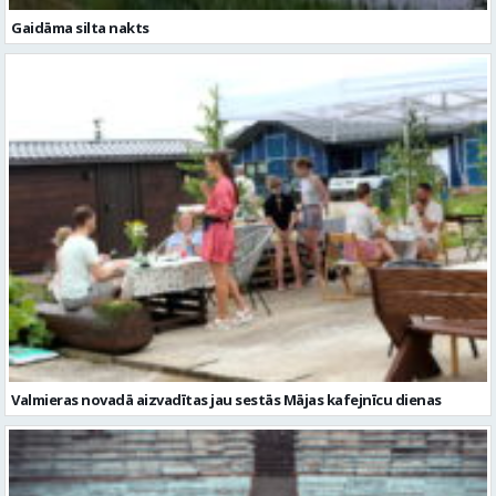
Valmieras novadā aizvadītas jau sestās Mājas kafejnīcu dienas