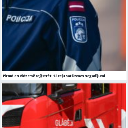
Pirmdien Vidzemē reģistrēti 12 ceļu satiksmes negadījumi