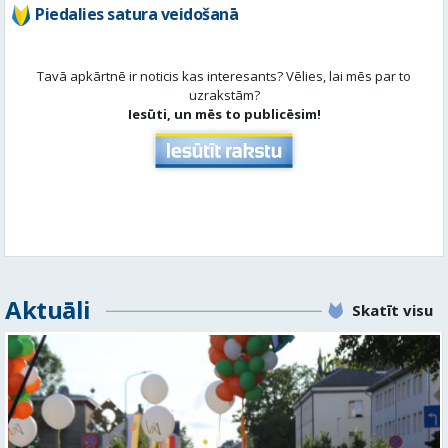
Aktuāli
Skatīt visu
Valmieras svētku nedēļā Kazu krācēs atklāj skulptūru