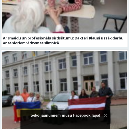
Ar smaidu un profesionālu sirdsiltumu: Dakteri Klauni uzsāk darbu
ar senioriem Vidzemes slimnīcā
No Valmieras uz Ukrainu ceļā dodas vēl viena humānās palīdzības
automašīna
Seko jaunumiem mūsu Facebook lapā!