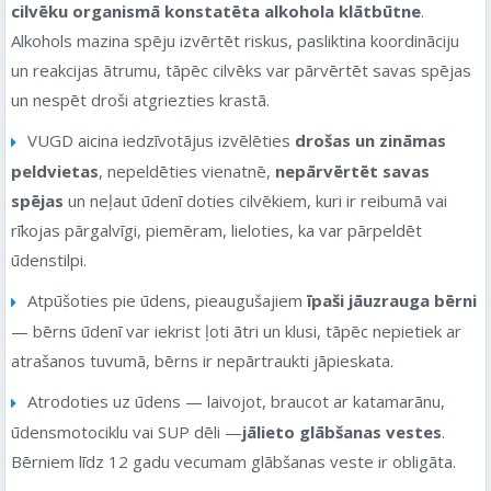
cilvēku organismā konstatēta alkohola klātbūtne
.
Alkohols mazina spēju izvērtēt riskus, pasliktina koordināciju
un reakcijas ātrumu, tāpēc cilvēks var pārvērtēt savas spējas
un nespēt droši atgriezties krastā.
VUGD aicina iedzīvotājus izvēlēties
drošas un zināmas
peldvietas
, nepeldēties vienatnē,
nepārvērtēt savas
spējas
un neļaut ūdenī doties cilvēkiem, kuri ir reibumā vai
rīkojas pārgalvīgi, piemēram, lieloties, ka var pārpeldēt
ūdenstilpi.
Atpūšoties pie ūdens, pieaugušajiem
īpaši jāuzrauga bērni
— bērns ūdenī var iekrist ļoti ātri un klusi, tāpēc nepietiek ar
atrašanos tuvumā, bērns ir nepārtraukti jāpieskata.
Atrodoties uz ūdens — laivojot, braucot ar katamarānu,
ūdensmotociklu vai SUP dēli —
jālieto glābšanas vestes
.
Bērniem līdz 12 gadu vecumam glābšanas veste ir obligāta.