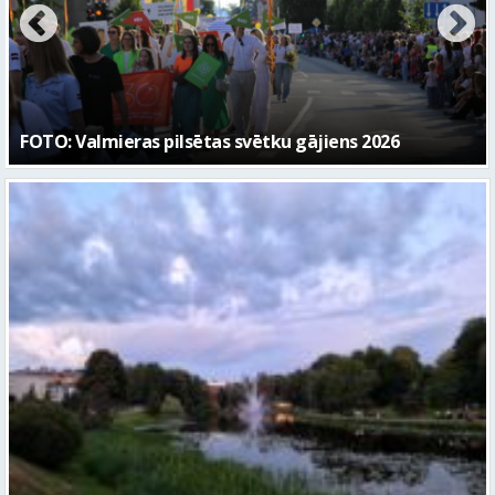
“Kaza”
Gaidāma silta nakts