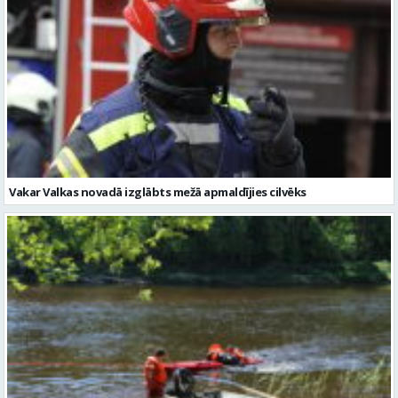
Vakar Valkas novadā izglābts mežā apmaldījies cilvēks
Brīvdienās Vidzemē glābšanas darbos uz ūdens izglābti pieci cilvēki