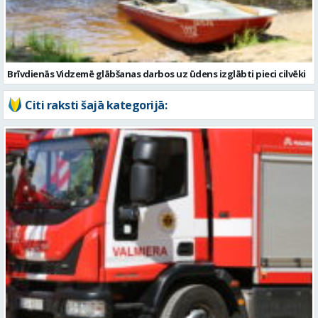
Citi raksti šajā kategorijā:
Vidzemē otrdien dzēsti trīs ugunsgrēki