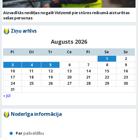
Augusts 2026
Pi
Ot
Tr
Ce
Pi
Se
Sv
1
2
3
4
5
6
7
8
9
10
11
12
13
14
15
16
17
18
19
20
21
22
23
24
25
26
27
28
29
30
31
« Jūl
Noderīga informācija
Par
pašvaldību
Noderīgi
kontakti
Pilsētas
autobusu saraksts
Valūtu
kursi
Afiša
Sludinājumi