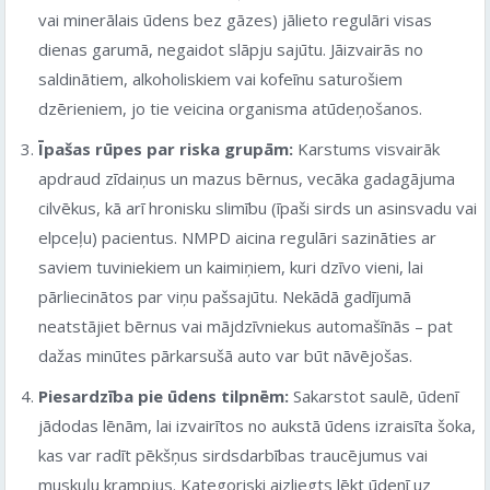
vai minerālais ūdens bez gāzes) jālieto regulāri visas
dienas garumā, negaidot slāpju sajūtu. Jāizvairās no
saldinātiem, alkoholiskiem vai kofeīnu saturošiem
dzērieniem, jo tie veicina organisma atūdeņošanos.
Īpašas rūpes par riska grupām:
Karstums visvairāk
apdraud zīdaiņus un mazus bērnus, vecāka gadagājuma
cilvēkus, kā arī hronisku slimību (īpaši sirds un asinsvadu vai
elpceļu) pacientus. NMPD aicina regulāri sazināties ar
saviem tuviniekiem un kaimiņiem, kuri dzīvo vieni, lai
pārliecinātos par viņu pašsajūtu. Nekādā gadījumā
neatstājiet bērnus vai mājdzīvniekus automašīnās – pat
dažas minūtes pārkarsušā auto var būt nāvējošas.
Piesardzība pie ūdens tilpnēm:
Sakarstot saulē, ūdenī
jādodas lēnām, lai izvairītos no aukstā ūdens izraisīta šoka,
kas var radīt pēkšņus sirdsdarbības traucējumus vai
muskuļu krampjus. Kategoriski aizliegts lēkt ūdenī uz