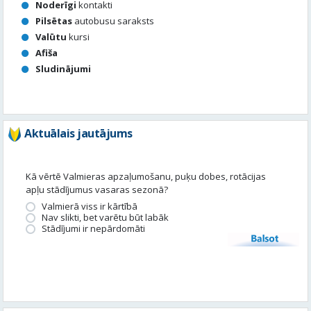
Aktuālais jautājums
Kā vērtē Valmieras apzaļumošanu, puķu dobes, rotācijas
apļu stādījumus vasaras sezonā?
Valmierā viss ir kārtībā
Nav slikti, bet varētu būt labāk
Stādījumi ir nepārdomāti
Balsot
Piedalies satura veidošanā
Tavā apkārtnē ir noticis kas interesants? Vēlies, lai mēs par to
uzrakstām?
Iesūti, un mēs to publicēsim!