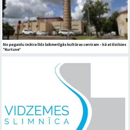
No pagaidu teātra līdz laikmetīgās kultūras centram – kā attīstīsies
“Kurtuve”