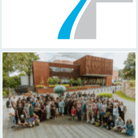
Valmieras teātris uzsāk 104. sezonu – par varu, brīvību