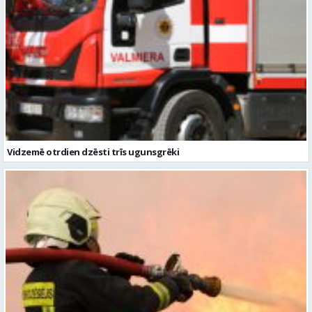
Vidzemē otrdien dzēsti trīs ugunsgrēki
Vidzemē dzēsti trīs ugunsgrēki