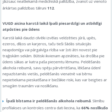
jāizsauc neatliekamā medicīniskā palīdzība, zvanot uz vienoto
ārkārtas palīdzības tālruni
112
.
VUGD aicina karstā laikā īpaši piesardzīgi un atbildīgi
atpūsties pie ūdens
Karstā laikā daudzi cilvēki izvēlas veldzēties jūrā, upēs,
ezeros, dīķos un karjeros, taču tieši šādās situācijās
neapdomīga vai pārgalvīga rīcība var ļoti ātri novest pie
traģiskām sekām. Būtiski ikvienam apzināties, ka drošība pie
ūdens sākas ar katra paša pieņemtu lēmumu. Peldēšanās
alkohola reibumā, savu spēju pārvērtēšana, lēkšana ūdenī
nepazīstamās vietās, peldēšanās vienatnē vai bērnu
nepietiekama pieskatīšana ir biežākie riski, kas var beigties ar
smagām traumām vai noslīkšanu.
Īpaši bīstama ir peldēšanās alkohola reibumā
. Slimību
profilakses un kontroles centra dati liecina, ka
66% noslīkušo