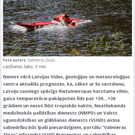
Foto autors:
Valmieras Ziņas
Lasīšanas laiks:
3
min
Ņemot vērā Latvijas Vides, ģeoloģijas un meteoroloģijas
centra aktuālās prognozes, ka, sākot ar šo sestdienu,
Latviju sasniegs spēcīgs Rietumeiropas karstuma vilnis,
gaisa temperatūrai pakāpjoties līdz pat +30…+36
grādiem un nesot līdzi tropiskās naktis, Neatliekamās
medicīniskās palīdzības dienests (NMPD) un Valsts
ugunsdzēsības un glābšanas dienests (VUGD) aicina
sabiedrību būt īpaši piesardzīgiem, portālu “Valmieras
Ziņas” informēja VUGD Prevencijas un sabiedrības