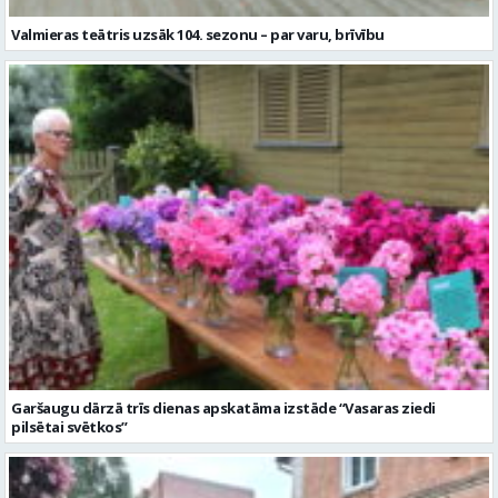
Garšaugu dārzā trīs dienas apskatāma izstāde “Vasaras ziedi
pilsētai svētkos”