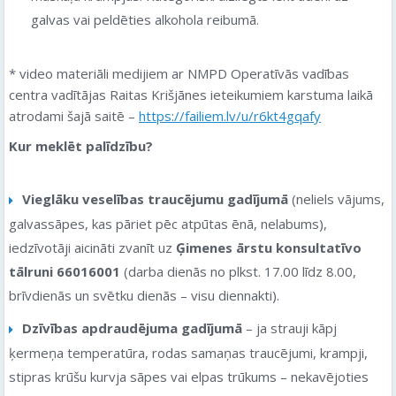
galvas vai peldēties alkohola reibumā.
* video materiāli medijiem ar NMPD Operatīvās vadības
centra vadītājas Raitas Krišjānes ieteikumiem karstuma laikā
atrodami šajā saitē –
https://failiem.lv/u/r6kt4gqafy
Kur meklēt palīdzību?
Vieglāku veselības traucējumu gadījumā
(neliels vājums,
galvassāpes, kas pāriet pēc atpūtas ēnā, nelabums),
iedzīvotāji aicināti zvanīt uz
Ģimenes ārstu konsultatīvo
tālruni 66016001
(darba dienās no plkst. 17.00 līdz 8.00,
brīvdienās un svētku dienās – visu diennakti).
Dzīvības apdraudējuma gadījumā
– ja strauji kāpj
ķermeņa temperatūra, rodas samaņas traucējumi, krampji,
stipras krūšu kurvja sāpes vai elpas trūkums – nekavējoties