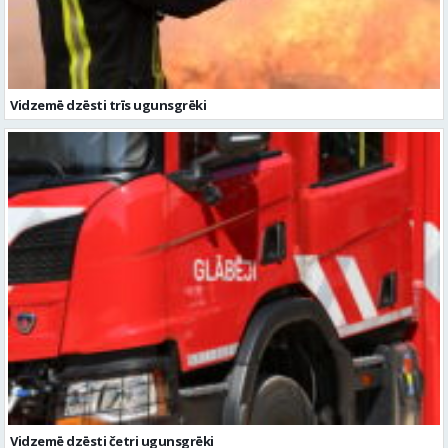
Vidzemē dzēsti četri ugunsgrēki