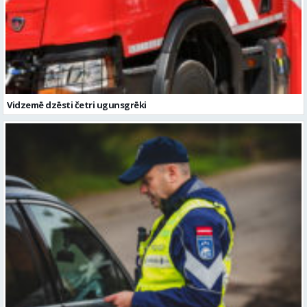
Vidzemē dzēsti četri ugunsgrēki
Aizvadītās nedēļas nogalē Vidzemē pie stūres reibumā aizturētas
sešas personas
Ziņu arhīvs