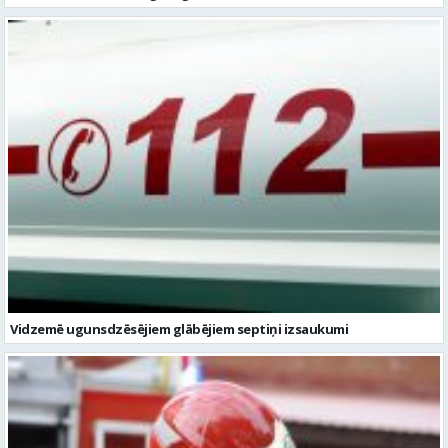
Vidzemē ugunsdzēsējiem glābējiem septiņi izsaukumi