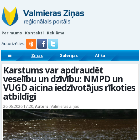
Par mums
Kontakti
Reklāma
Autorizēties:
Ziņas
Galerijas
Afiša
Sludinājumi
Reklāmraksti
Karstums var apdraudēt
veselību un dzīvību: NMPD un
VUGD aicina iedzīvotājus rīkoties
atbildīgi
26.06.2026 17:20,
Autors:
Valmieras Ziņas