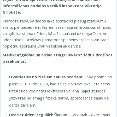
informēšanas nodaļas vecākā inspektore Viktorija
Gribuste.
Pieredze rāda, ka šādos laika apstākļos pieaug izsaukumu
skaits pie pacientiem, kuriem saasinājušās hroniskas slimības
vai gūti karstuma dūrieni, kā arī izsaukumi uz negadījumiem
ūdenstilpēs. Drošības pamatprincipu neievērošana var radīt
nopietnu apdraudējumu veselībai un dzīvībai.
Mediķi atgādina un aicina stingri ievērot šādus drošības
pasākumus:
Izvairieties no tiešiem saules stariem:
Laika posmā no
plkst. 11.00 līdz 16.00, kad saule ir visaktīvākā, ieteicams
uzturēties vēdinātās iekštelpās vai ēnā. Šajās stundās
jāizvairās no smaga fiziska darba, sportošanas saulē vai
dārza darbiem.
Dzeriet ūdeni regulāri:
Šķidrums (vislabāk – dzeramais