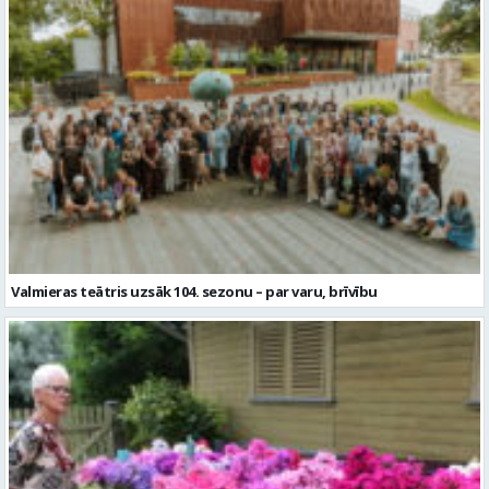
Valmieras teātris uzsāk 104. sezonu – par varu, brīvību