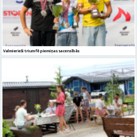
Valmierieši triumfē piemiņas sacensībās
Valmieras novadā aizvadītas jau sestās Mājas kafejnīcu dienas