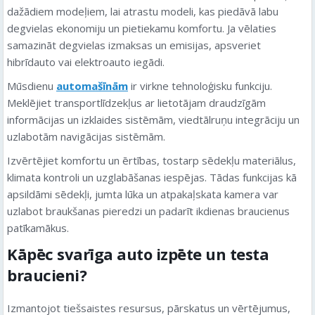
dažādiem modeļiem, lai atrastu modeli, kas piedāvā labu
degvielas ekonomiju un pietiekamu komfortu. Ja vēlaties
samazināt degvielas izmaksas un emisijas, apsveriet
hibrīdauto vai elektroauto iegādi.
Mūsdienu
automašīnām
ir virkne tehnoloģisku funkciju.
Meklējiet transportlīdzekļus ar lietotājam draudzīgām
informācijas un izklaides sistēmām, viedtālruņu integrāciju un
uzlabotām navigācijas sistēmām.
Izvērtējiet komfortu un ērtības, tostarp sēdekļu materiālus,
klimata kontroli un uzglabāšanas iespējas. Tādas funkcijas kā
apsildāmi sēdekļi, jumta lūka un atpakaļskata kamera var
uzlabot braukšanas pieredzi un padarīt ikdienas braucienus
patīkamākus.
Kāpēc svarīga auto izpēte un testa
braucieni?
Izmantojot tiešsaistes resursus, pārskatus un vērtējumus,