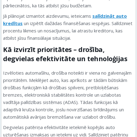
pārliecinātos, ka tās atbilst jūsu budžetam.
Jā plānojat izmantot aizdevumu, ieteicams
salīdzināt auto
kredītus
un izpētīt dažādas finansēšanas iespējas. Salīdziniet
procentu likmes un nosacījumus, lai atrastu kreditoru, kas
atbilst jūsu finansiālajai situācijai.
Kā izvirzīt prioritātes – drošība,
degvielas efektivitāte un tehnoloģijas
Izvēloties automašīnu, drošība noteikti ir viena no galvenajām
prioritātēm. Meklējiet auto, kas aprīkots ar tādām būtiskām
drošības funkcijām kā drošības spilveni, pretbloķēšanas
bremzes, elektroniskā stabilitātes kontrole un uzlabotas
vadītāja palīdzības sistēmas (ADAS). Tādas funkcijas kā
adaptīvā kruīza kontrole, joslu novirzīšanas brīdinājums un
automātiskā avārijas bremzēšana var uzlabot drošību.
Degvielas patēriņa efektivitāte ietekmē kopējās auto
uzturēšanas izmaksas un ietekmi uz vidi. Salīdziniet patēriņu