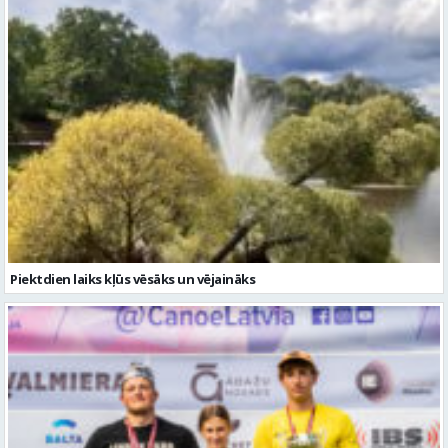
Piektdien laiks kļūs vēsāks un vējaināks