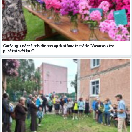
Garšaugu dārzā trīs dienas apskatāma izstāde “Vasaras ziedi
pilsētai svētkos”
Valmieras dzimšanas diena sākas ar Krāču kakta svētkiem