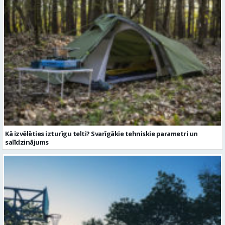
Kā izvēlēties izturīgu telti? Svarīgākie tehniskie parametri un
salīdzinājums