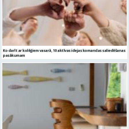
Ko darīt ar kolēģiem vasarā, 10 aktīvas idejas komandas saliedēšanas
pasākumam
Kā bāra krēsli papildina virtuves vai bāra zonu