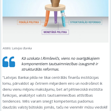
Attēls: Latvijas Banka
Kā uzskata I.Rimševičs, viens no svarīgākajiem
komponentiem tautsaimniecības izaugsmē ir
strukturālās reformas.
“Latvijas Bankai pilda ne tikai centrālās finanšu institūcijas
lomu, pārvaldot ap četriem miljardiem eiro un nodrošinot ik
dienu vienu miljonu maksājumu, bet arī pētnieciskā institūta
funkcijas, analizējot valsts tautsaimniecības attīstības
tendences. Mēs varam sniegt kompetentus padomus
daudzās valstij būtiskās jomās, taču ne vienmēr mūsu viedoklī