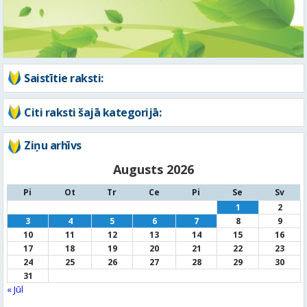
Citi raksti šajā kategorijā:
Ziņu arhīvs
Augusts 2026
Pi
Ot
Tr
Ce
Pi
Se
Sv
1
2
3
4
5
6
7
8
9
10
11
12
13
14
15
16
17
18
19
20
21
22
23
24
25
26
27
28
29
30
31
« Jūl
Noderīga informācija
Par
pašvaldību