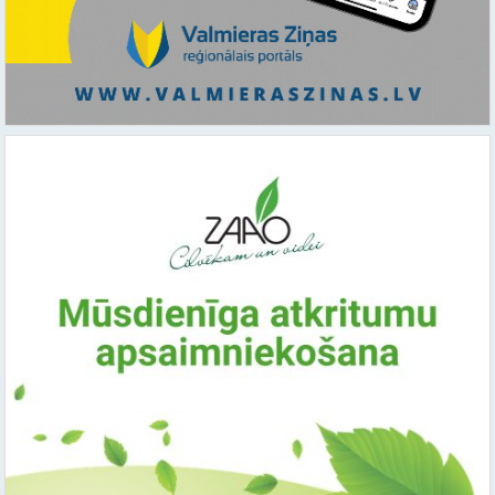
Saistītie raksti: