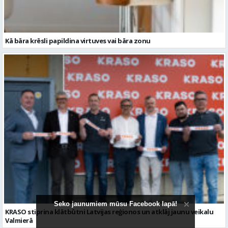
KRASO stiprina klātbūtni Latvijas reģionos un atklāj jaunu veikalu
Valmierā
Redakcija iesaka
Seko jaunumiem mūsu Facebook lapā!