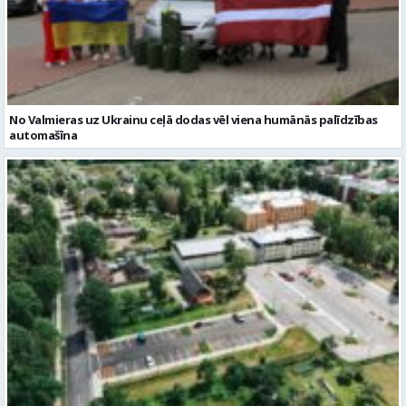
No Valmieras uz Ukrainu ceļā dodas vēl viena humānās palīdzības
automašīna
Noslēgusies Semināra ielas pārbūve un stāvlaukuma izbūve
Valmierā
Reklāmraksti
Skatīt visu