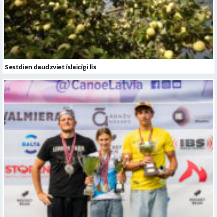
Sestdien daudzviet īslaicīgi līs
Valmierieši triumfē piemiņas sacensībās