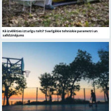
Kā izvēlēties izturīgu telti? Svarīgākie tehniskie parametri un
salīdzinājums
Sporta vakari kļūst par daļu no Valmieras pilsētas ritma