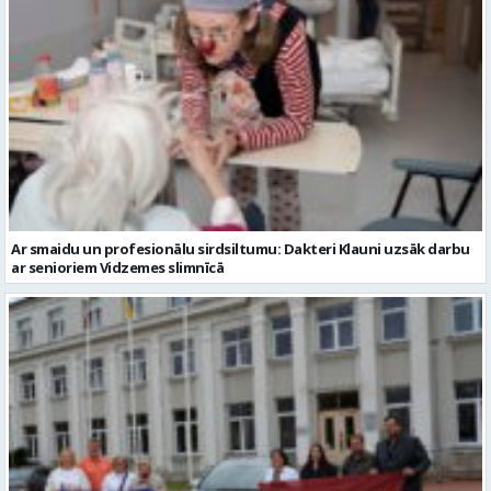
Ar smaidu un profesionālu sirdsiltumu: Dakteri Klauni uzsāk darbu
ar senioriem Vidzemes slimnīcā