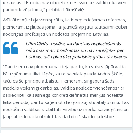
ieklausās. LB rīcībā nav citu ietekmes sviru uz valdību, kā vien
padomdevēja loma,” piebilda I.Rimšēvičs.
Arī klātesošie bija vienisprātis, ka ir nepieciešamas reformas,
piemēram, izglītības jomā, lai jaunieši apgūtu tautsaimniecībai
noderīgas profesijas un nedotos projām no Latvijas.
I.Rimšēvičs uzsvēra, ka daudzas nepieciešamās
reformas ir acīmredzamas un nav sarežģītas pēc
būtības, taču pietrūkst politiskās gribas tās īstenot.
“Daudziem nav pieņemama ideja par to, ka valsts jāpārvalda
kā uzņēmumu tikai tāpēc, ka to savulaik pauda Andris Šķēle,
taču es šo principu atbalstu. Piemēram, Singapūrā šāds
modelis veiksmīgi darbojas. Valdība noslēdz “vienošanos” ar
sabiedrību, ka sasniegs konkrēti definētus mērķus noteiktā
laika periodā, par to saņemot diezgan augstu atalgojumu. Tas
nodrošina valdības stabilitāti, virzību uz mērķa sasniegšanu un
ļauj sabiedrībai kontrolēt tās darbību,” skaidroja lektors.