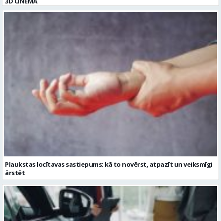
Plaukstas locītavas sastiepums: kā to novērst, atpazīt un veiksmīgi
ārstēt