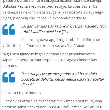
īpašuma burbulis un tam sekojošā ekonomiskā krīze Latvijā.
Būtiskas kapitāla ieplūdes pēc iestājas Eiropas Savienībā
veicinājušas nekontrolētu izaugsmi, kā rezultātā strauji auga
algas, pieprasījums, cenas un ekonomika pārkarsa.
Lai gan Latvijas Banka brīdinājusi par riskiem, taču
tobrīd valdība neieklausījās,
tā nebija gatava apņēmīgi ierobežot inflāciju un
veikt citus pasākumus ekonomikas atvēsināšanai.
“Algu pieauguma milzīgais pārsvars pār produktivitātes
kāpumu “noēda” konkurētspēju un iedragāja ekonomikas
pamatus.
Pat straujās izaugsmes gados valdība veidoja
budžetu ar deficītu, nekas netika uzkrāts nebaltai
dienai,”
uzsvēra LB prezidents.
I.Rimšēvičs atturējās minēt frāzi “veiksmes stāsts”, lai, viņa
vārdiem sakot: “nekaitinātu publiku”, taču atzina, ka Latvija ir