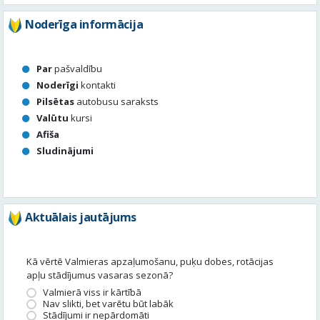
Noderīgi
kontakti
Pilsētas
autobusu saraksts
Valūtu
kursi
Afiša
Sludinājumi
Aktuālais jautājums
Kā vērtē Valmieras apzaļumošanu, puķu dobes, rotācijas
apļu stādījumus vasaras sezonā?
Valmierā viss ir kārtībā
Nav slikti, bet varētu būt labāk
Stādījumi ir nepārdomāti
Balsot