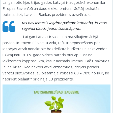
Lai gan pēdējos trijos gados Latvijai ir augošākā ekonomika
Eiropas Savienībā un daudzi ekonomikas rādītāji izskatās
optimistiski, Latvijas Bankas prezidents uzsvēra, ka
tas nav iemesls iegrimt pašapmierinātībā, jo mūs
sagaida daudz jaunu izaicinājumu.
“Lai gan Latvijai ir viens no mazākajiem ārējā
parāda līmeņiem ES valstu vidū, taču ir nepieciešams pēc
iespējas ātrāk nonākt pie bezdeficīta budžeta un sākt veidot
uzkrājumu. 2015. gadā valsts parāds būs ap 33% no
iekšzemes kopprodukta, kas ir normāls līmenis. Taču, sākoties
jaunai krīzei, kad nāktos atkal aizņemties, ārējais parāds
varētu pietuvoties jau bīstamajai robežai 60 – 70% no IKP, ko
nedrīkst pieļaut,” brīdināja LB prezidents.