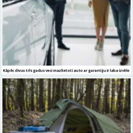
Kāpēc divus trīs gadus veci mazlietoti auto ar garantiju ir laba izvēle