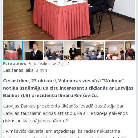
Foto autors:
Foto: "Valmieras Ziņas"
Lasīšanas laiks:
3
min
Ceturtdien, 23.oktobrī, Valmieras viesnīcā “Wolmar”
notika uzņēmēju un citu interesentu tikšanās ar Latvijas
Bankas (LB) prezidentu Ilmāru Rimšēviču.
Latvijas Bankas prezidents tikšanās ievadā pastāstīja par
Latvijas tautsaimniecības attīstību, kā arī ieskicēja galvenos
riskus un izaicinājumus nākotnē.
I.Rimšēvičs klausītājiem atgādināja, kā radās nekustamā