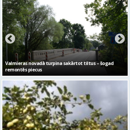
No pagaidu teātra līdz laikmetīgās kultūras centram
– kā attīstīsies “Kurtuve”