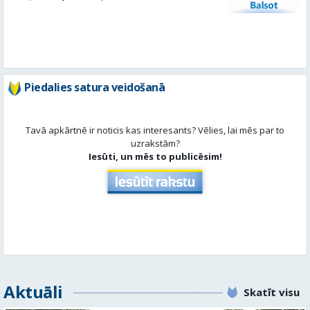
Piedalies satura veidošanā
Tavā apkārtnē ir noticis kas interesants? Vēlies, lai mēs par to
uzrakstām?
Iesūti, un mēs to publicēsim!
Aktuāli
Skatīt visu