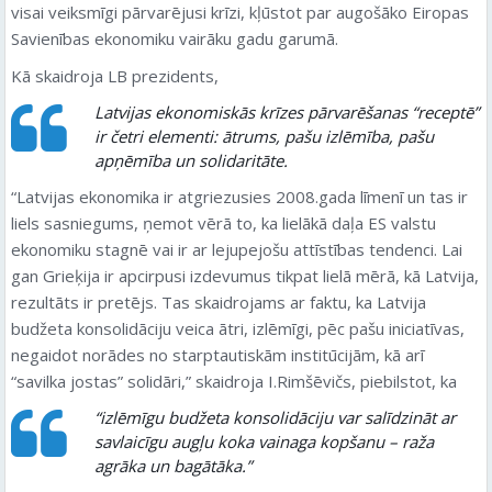
visai veiksmīgi pārvarējusi krīzi, kļūstot par augošāko Eiropas
Savienības ekonomiku vairāku gadu garumā.
Kā skaidroja LB prezidents,
Latvijas ekonomiskās krīzes pārvarēšanas “receptē”
ir četri elementi: ātrums, pašu izlēmība, pašu
apņēmība un solidaritāte.
“Latvijas ekonomika ir atgriezusies 2008.gada līmenī un tas ir
liels sasniegums, ņemot vērā to, ka lielākā daļa ES valstu
ekonomiku stagnē vai ir ar lejupejošu attīstības tendenci. Lai
gan Grieķija ir apcirpusi izdevumus tikpat lielā mērā, kā Latvija,
rezultāts ir pretējs. Tas skaidrojams ar faktu, ka Latvija
budžeta konsolidāciju veica ātri, izlēmīgi, pēc pašu iniciatīvas,
negaidot norādes no starptautiskām institūcijām, kā arī
“savilka jostas” solidāri,” skaidroja I.Rimšēvičs, piebilstot, ka
“izlēmīgu budžeta konsolidāciju var salīdzināt ar
savlaicīgu augļu koka vainaga kopšanu – raža
agrāka un bagātāka.”