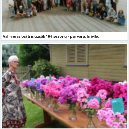
Valmieras teātris uzsāk 104. sezonu – par varu, brīvību
Garšaugu dārzā trīs dienas apskatāma izstāde “Vasaras ziedi
pilsētai svētkos”