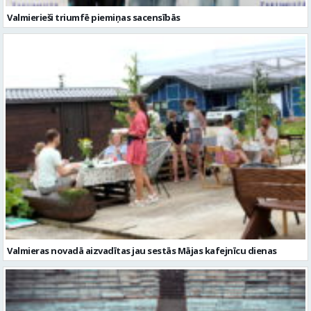
Valmieras novadā aizvadītas jau sestās Mājas kafejnīcu dienas