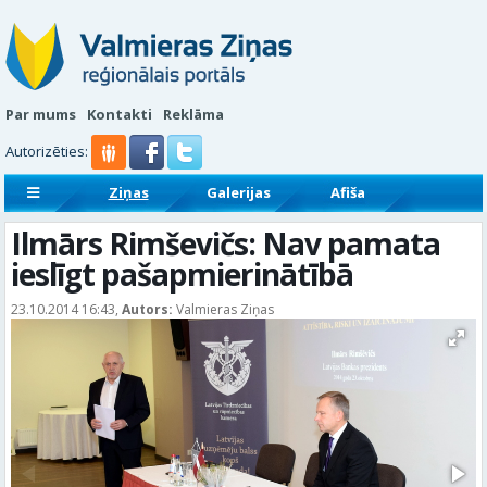
Par mums
Kontakti
Reklāma
Autorizēties:
Ziņas
Galerijas
Afiša
Sludinājumi
Reklāmraksti
Ilmārs Rimševičs: Nav pamata
ieslīgt pašapmierinātībā
23.10.2014 16:43,
Autors:
Valmieras Ziņas