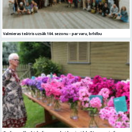
Valmieras teātris uzsāk 104. sezonu – par varu, brīvību