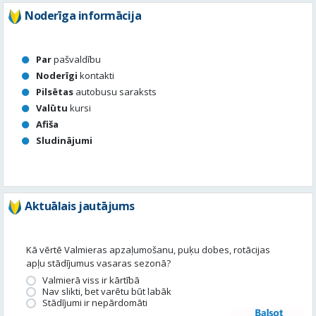
Noderīga informācija
Par
pašvaldību
Noderīgi
kontakti
Pilsētas
autobusu saraksts
Valūtu
kursi
Afiša
Sludinājumi
Aktuālais jautājums
Kā vērtē Valmieras apzaļumošanu, puķu dobes, rotācijas
apļu stādījumus vasaras sezonā?
Valmierā viss ir kārtībā
Nav slikti, bet varētu būt labāk
Stādījumi ir nepārdomāti
Balsot