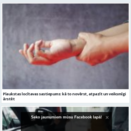
Plaukstas locītavas sastiepums: kā to novērst, atpazīt un veiksmīgi
ārstēt
Seko jaunumiem mūsu Facebook lapā!