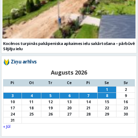
Kocēnos turpinās pakāpeniska apkaimes ielu sakārtošana – pārbūvē
Sējēju ielu
Ziņu arhīvs
Augusts 2026
Pi
Ot
Tr
Ce
Pi
Se
Sv
1
2
3
4
5
6
7
8
9
10
11
12
13
14
15
16
17
18
19
20
21
22
23
24
25
26
27
28
29
30
31
« Jūl