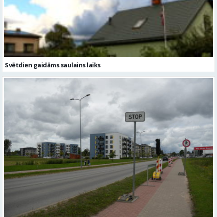
Svētdien gaidāms saulains laiks