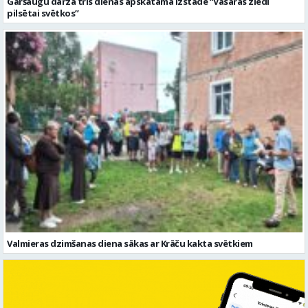
Garšaugu dārzā trīs dienas apskatāma izstāde “Vasaras ziedi
pilsētai svētkos”
Valmieras dzimšanas diena sākas ar Krāču kakta svētkiem