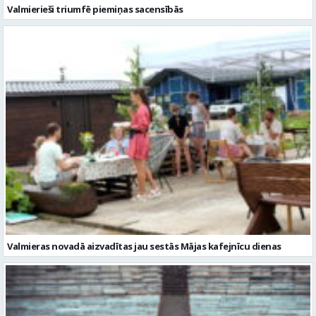
Valmierieši triumfē piemiņas sacensībās
Valmieras novadā aizvadītas jau sestās Mājas kafejnīcu dienas