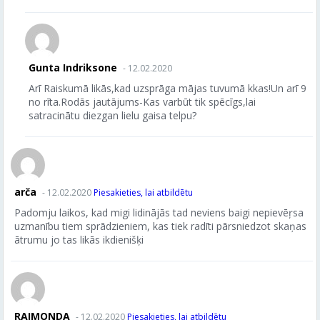
Gunta Indriksone
- 12.02.2020
Arī Raiskumā likās,kad uzsprāga mājas tuvumā kkas!Un arī 9
no rīta.Rodās jautājums-Kas varbūt tik spēcīgs,lai
satracinātu diezgan lielu gaisa telpu?
arča
- 12.02.2020
Piesakieties, lai atbildētu
Padomju laikos, kad migi lidinājās tad neviens baigi nepievēŗsa
uzmanību tiem sprādzieniem, kas tiek radīti pārsniedzot skaņas
ātrumu jo tas likās ikdienišķi
RAIMONDA
- 12.02.2020
Piesakieties, lai atbildētu