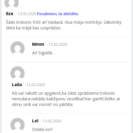
Ilze
- 12.02.2020
Piesakieties, lai atbildētu
Šāds troksnis 9:00 arī Vaidavā. Visa māja notrīcēja. Sākotnēji
škita ka mājā kas uzsprādzis.
Mmm
- 12.02.2020
Arī Siguldā…
Laila
- 12.02.2020
Kā var rakstīt un apgalvot,ka šāds sprādziena troksnis
nenodara nekādu kaitējumu veselībai?Var gan!!!Cilvēks ar
slimu sirdi var nomirt no pārbīļa.
Lol
- 13.02.2020
Debila esi?