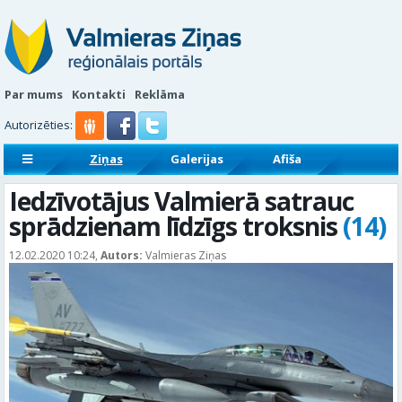
Par mums
Kontakti
Reklāma
Autorizēties:
Ziņas
Galerijas
Afiša
Sludinājumi
Reklāmraksti
Iedzīvotājus Valmierā satrauc
sprādzienam līdzīgs troksnis
(14)
12.02.2020 10:24,
Autors:
Valmieras Ziņas