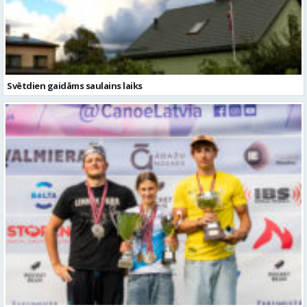
Svētdien gaidāms saulains laiks