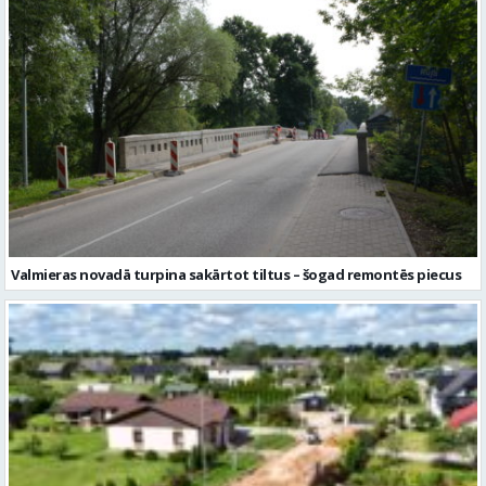
Valmieras novadā turpina sakārtot tiltus – šogad remontēs piecus