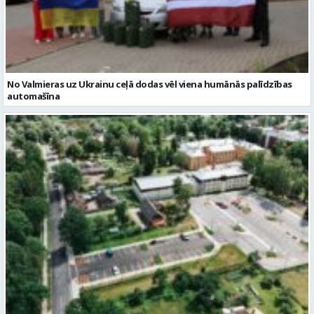
No Valmieras uz Ukrainu ceļā dodas vēl viena humānās palīdzības
automašīna