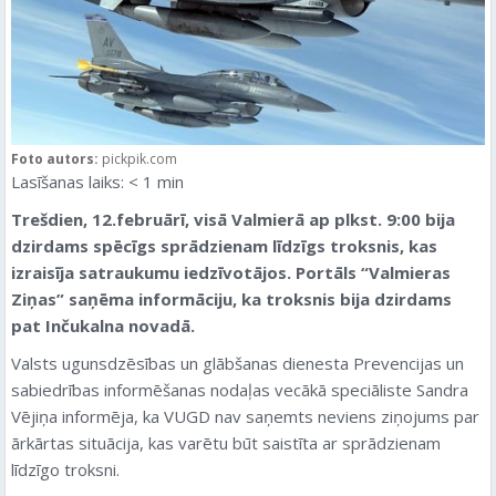
Foto autors:
pickpik.com
Lasīšanas laiks:
< 1
min
Trešdien, 12.februārī, visā Valmierā ap plkst. 9:00 bija
dzirdams spēcīgs sprādzienam līdzīgs troksnis, kas
izraisīja satraukumu iedzīvotājos. Portāls “Valmieras
Ziņas” saņēma informāciju, ka troksnis bija dzirdams
pat Inčukalna novadā.
Valsts ugunsdzēsības un glābšanas dienesta Prevencijas un
sabiedrības informēšanas nodaļas vecākā speciāliste Sandra
Vējiņa informēja, ka VUGD nav saņemts neviens ziņojums par
ārkārtas situācija, kas varētu būt saistīta ar sprādzienam
līdzīgo troksni.