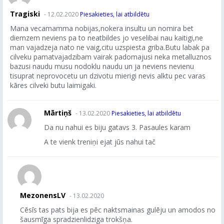
Tragiski
- 12.02.2020
Piesakieties, lai atbildētu
Mana vecamamma nobijas,nokera insultu un nomira bet
diemzem neviens pa to neatbildes jo veselibai nau kaitigi,ne
man vajadzeja nato ne vaig,citu uzspiesta griba.Butu labak pa
cilveku pamatvajadzibam vairak padomajusi neka metalluznos
bazusi naudu musu nodoklu naudu un ja neviens nevienu
tisuprat neprovocetu un dzivotu mierigi nevis alktu pec varas
kāres cilveki butu laimigaki.
Mārtiņš
- 13.02.2020
Piesakieties, lai atbildētu
Da nu nahui es biju gatavs 3. Pasaules karam
A te vienk treniņi ejat jūs nahui tač
MezonensLV
- 13.02.2020
Cēsīs tas pats bija es pēc naktsmainas gulēju un amodos no
šausmīga spradzienlidziga trokšņa.