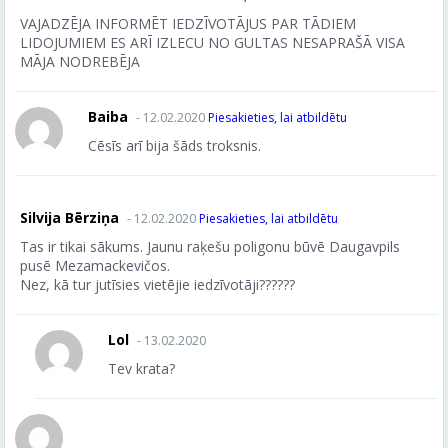
VAJADZĒJA INFORMĒT IEDZĪVOTĀJUS PAR TĀDIEM
LIDOJUMIEM ES ARĪ IZLECU NO GULTAS NESAPRAŠĀ VISA
MĀJA NODREBĒJA
Baiba
- 12.02.2020
Piesakieties, lai atbildētu
Cēsīs arī bija šāds troksnis.
Silvija Bērziņa
- 12.02.2020
Piesakieties, lai atbildētu
Tas ir tikai sākums. Jaunu raķešu poligonu būvē Daugavpils
pusē Mezamackevičos.
Nez, kā tur jutīsies vietējie iedzīvotāji??????
Lol
- 13.02.2020
Tev krata?