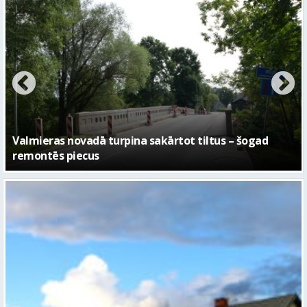
No pagaidu teātra līdz laikmetīgās kultūras centram
– kā attīstīsies “Kurtuve”