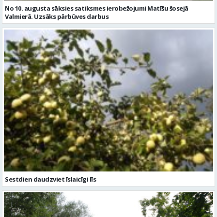
No 10. augusta sāksies satiksmes ierobežojumi Matīšu šosejā
Valmierā. Uzsāks pārbūves darbus
Sestdien daudzviet īslaicīgi līs