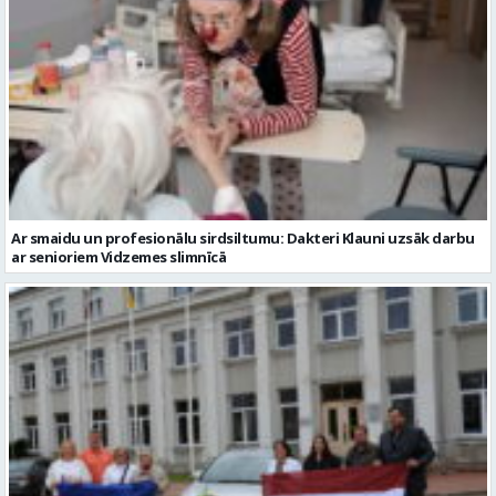
Ar smaidu un profesionālu sirdsiltumu: Dakteri Klauni uzsāk darbu
ar senioriem Vidzemes slimnīcā