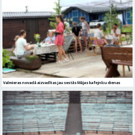
Valmieras novadā aizvadītas jau sestās Mājas kafejnīcu dienas