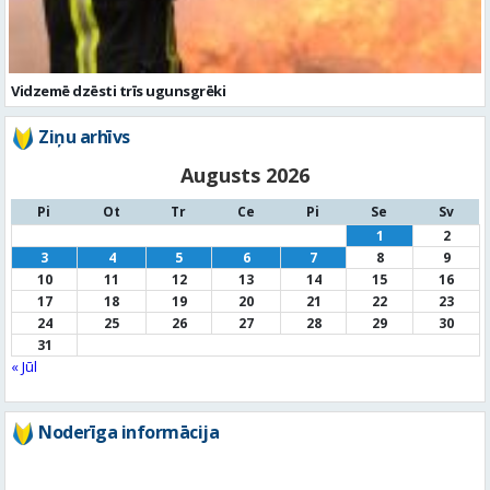
Ziņu arhīvs
Augusts 2026
Pi
Ot
Tr
Ce
Pi
Se
Sv
1
2
3
4
5
6
7
8
9
10
11
12
13
14
15
16
17
18
19
20
21
22
23
24
25
26
27
28
29
30
31
« Jūl
Noderīga informācija
Par
pašvaldību
Noderīgi
kontakti
Pilsētas
autobusu saraksts
Valūtu
kursi
Afiša