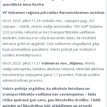
speciāliste Ance Rozīte.
VP Vidzemes reģiona pārvaldes Rietumvidzemes iecirknis
06.01.2023. plkst.11.29 Limbažu nov., Liepupes pag., A/C
Liepupe – Stūrīši, vīrietis vadīja automašīnu “VW Golf” būdams
2,02 promiļu reibumā un bez transportlīdzekļa vadīšanas
tiesībām, nobrauca no ceļa braucamās daļas, kā rezultātā
iebrauca grāvī un apgāzās. Ceļu satiksmes negadījumā gāja
bojā automašīnas pasažieris. Valsts policijā par notikušo ir
uzsākts kriminālprocess.
06.01.2023. plkst.11.31
Valmieras nov., Rūjiena,
vīrietis
vadīja velosipēdu, būdams alkohola reibumā. Minimālā alkohola
koncentrācija izelpojamā gaisā 1,7 promiles. Policijā uzsākts
administratīvais process.
Valsts policija atgādina, ka alkohola lietošana un
transportlīdzekļa vadīšana nav savienojamas – šāda
rīcība apdraud gan savu, gan līdzcilvēku drošību. Tādēļ
aicinām arī līdzcilvēkus būt atbildīgiem un atturēt