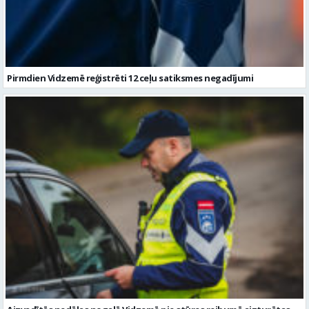
Aizvadītās nedēļas nogalē Vidzemē pie stūres reibumā aizturētas
sešas personas