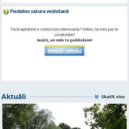
uzrakstām?
Iesūti, un mēs to publicēsim!
Aktuāli
Skatīt visu