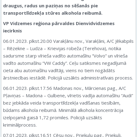
draugus, radus un paziņas no sēšanās pie
transportlīdzekļa stūres alkohola reibumā.
VP Vidzemes reģiona pārvaldes Dienvidvidzemes
iecirknis
06.01.2023. plkst.20.00 Varakļānu nov., Varakļāni, A/C Jēkabpils
– Rēzekne – Ludza – Krievijas robeža (Terehova), notika
sadursme starp vīrieša vadīto automašīnu “Volvo” un vīrieša
vadīto automašīnu “VW Caddy”. Ceļu satiksmes negadījumā
cieta abu automašīnu vadītāji, viens no tiem nogādāts
ārstniecības iestādē. Policijā uzsākts administratīvais process.
06.01.2023. plkst.17.56 Madonas nov., Mārcienas pag., A/C
Pļaviņas – Madona – Gulbene, vīrietis vadīja automašīnu “Audi”
bez jebkāda veida transportlīdzekļa vadīšanas tiesībām,
būdams alkohola reibumā. Minimālā alkohola koncentrācija
izelpojamā gaisā 1,72 promiles. Policijā uzsākts
kriminālprocess.
07.01.2023. plkst.16.51 Cēsu nov., Priekuļu pag., Priekuļi,