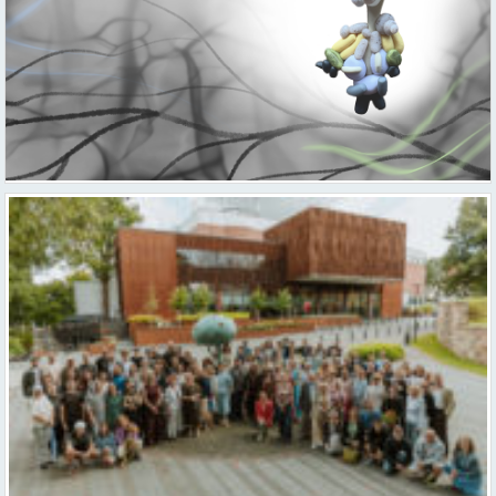
Valmieras teātris uzsāk 104. sezonu – par varu, brīvību