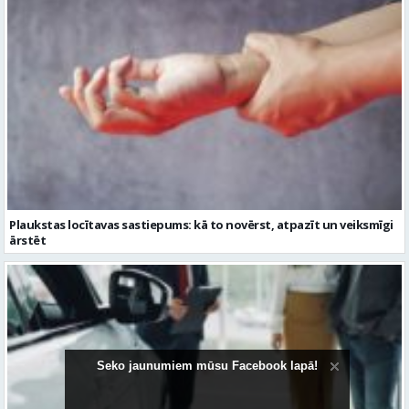
Plaukstas locītavas sastiepums: kā to novērst, atpazīt un veiksmīgi
ārstēt
Seko jaunumiem mūsu Facebook lapā!