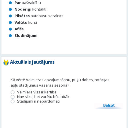
Sludinājumi
Aktuālais jautājums
Kā vērtē Valmieras apzaļumošanu, puķu dobes, rotācijas
apļu stādījumus vasaras sezonā?
Valmierā viss ir kārtībā
Nav slikti, bet varētu būt labāk
Stādījumi ir nepārdomāti
Balsot
Piedalies satura veidošanā
Tavā apkārtnē ir noticis kas interesants? Vēlies, lai mēs par to