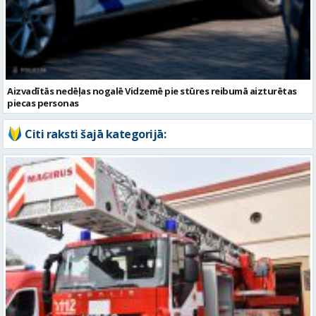
Aizvadītās nedēļas nogalē Vidzemē pie stūres reibumā aizturētas
piecas personas
Citi raksti šajā kategorijā:
Vidzemē ugunsdzēsējiem glābējiem pieci izsaukumi