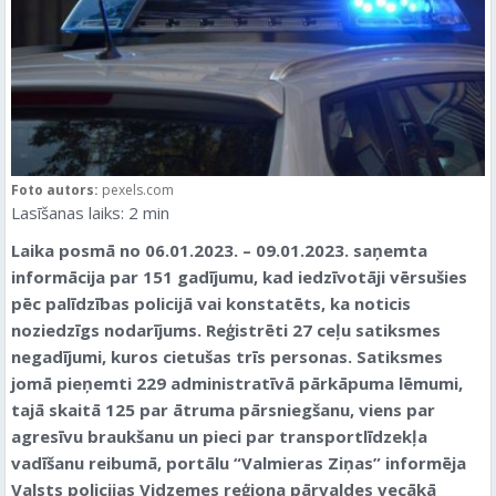
Foto autors:
pexels.com
Lasīšanas laiks:
2
min
Laika posmā no 06.01.2023. ­– 09.01.2023. saņemta
informācija par 151 gadījumu, kad iedzīvotāji vērsušies
pēc palīdzības policijā vai konstatēts, ka noticis
noziedzīgs nodarījums. Reģistrēti 27 ceļu satiksmes
negadījumi, kuros cietušas trīs personas. Satiksmes
jomā pieņemti 229 administratīvā pārkāpuma lēmumi,
tajā skaitā 125 par ātruma pārsniegšanu, viens par
agresīvu braukšanu un pieci par transportlīdzekļa
vadīšanu reibumā, portālu “Valmieras Ziņas” informēja
Valsts policijas Vidzemes reģiona pārvaldes vecākā