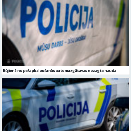
Rūjienā no pašapkalpošanās automazgātavas nozagta nauda