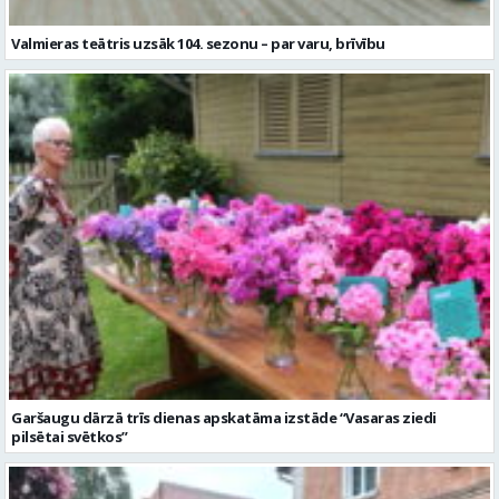
Garšaugu dārzā trīs dienas apskatāma izstāde “Vasaras ziedi
pilsētai svētkos”