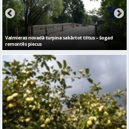
No pagaidu teātra līdz laikmetīgās kultūras centram
– kā attīstīsies “Kurtuve”
Sestdien daudzviet īslaicīgi līs