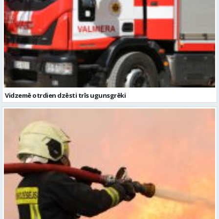
Vidzemē otrdien dzēsti trīs ugunsgrēki
Vidzemē dzēsti trīs ugunsgrēki