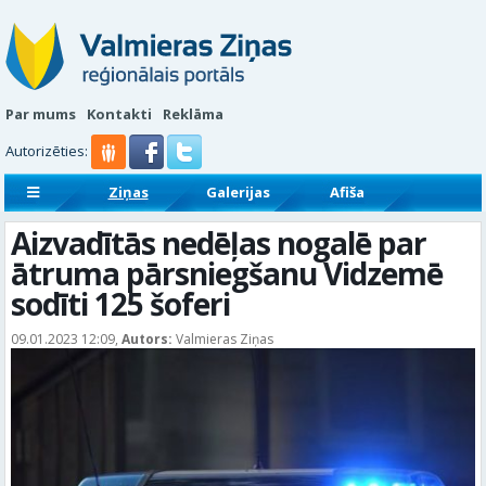
Par mums
Kontakti
Reklāma
Autorizēties:
Ziņas
Galerijas
Afiša
Sludinājumi
Reklāmraksti
Aizvadītās nedēļas nogalē par
ātruma pārsniegšanu Vidzemē
sodīti 125 šoferi
09.01.2023 12:09,
Autors:
Valmieras Ziņas