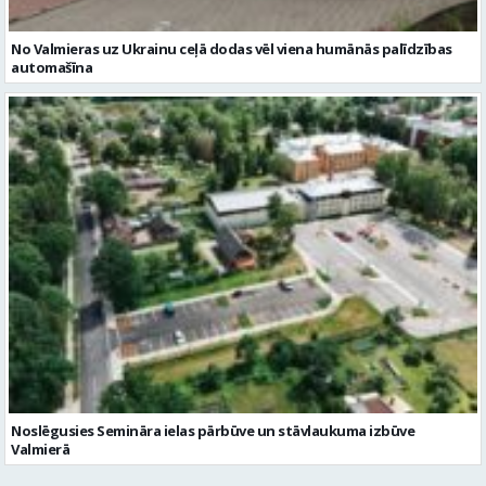
Noslēgusies Semināra ielas pārbūve un stāvlaukuma izbūve
Valmierā
Reklāmraksti
Skatīt visu