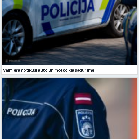
Valmierā notikusi auto un motocikla sadursme
Pirmdien Vidzemē reģistrēti 12 ceļu satiksmes negadījumi