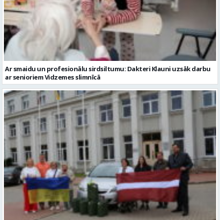
Ar smaidu un profesionālu sirdsiltumu: Dakteri Klauni uzsāk darbu
ar senioriem Vidzemes slimnīcā
No Valmieras uz Ukrainu ceļā dodas vēl viena humānās palīdzības
automašīna