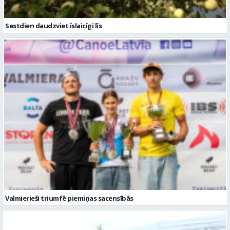
Valmierieši triumfē piemiņas sacensībās