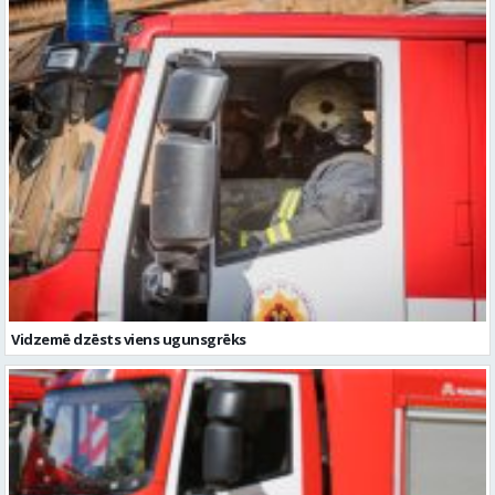
Vidzemē dzēsts viens ugunsgrēks