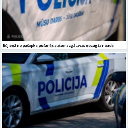
Rūjienā no pašapkalpošanās automazgātavas nozagta nauda