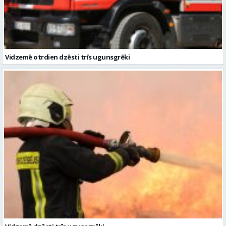
Vidzemē otrdien dzēsti trīs ugunsgrēki