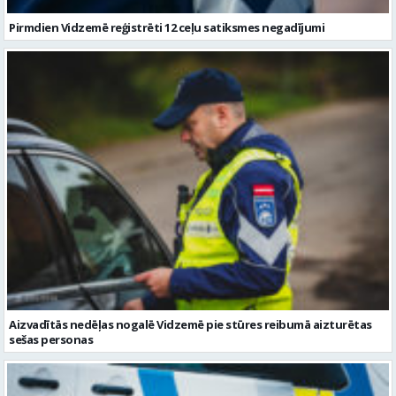
Pirmdien Vidzemē reģistrēti 12 ceļu satiksmes negadījumi
Aizvadītās nedēļas nogalē Vidzemē pie stūres reibumā aizturētas
sešas personas