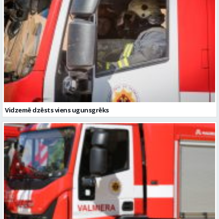
Vidzemē dzēsts viens ugunsgrēks