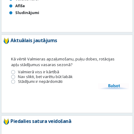
Afiša
Sludinājumi
Aktuālais jautājums
Kā vērtē Valmieras apzaļumošanu, puķu dobes, rotācijas
apļu stādījumus vasaras sezonā?
Valmierā viss ir kārtībā
Nav slikti, bet varētu būt labāk
Stādījumi ir nepārdomāti
Balsot
Piedalies satura veidošanā