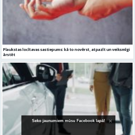
Plaukstas locītavas sastiepums: kā to novērst, atpazīt un veiksmīgi
ārstēt
Seko jaunumiem mūsu Facebook lapā!