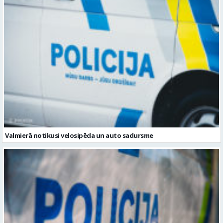
Valmierā notikusi velosipēda un auto sadursme