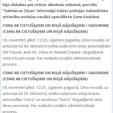
bija sēdušies pie stūres alkohola reibumā,
portālu
“Valmieras Ziņas” informēja Valsts policijas Sabiedrisko
attiecību nodaļas vecākā speciāliste Zane Vaskāne.
CSNG AR CIETUŠAJIEM UN BOJĀ GĀJUŠAJIEM / SADURSME
(CSNG AR CIETUŠAJIEM UN BOJĀ GĀJUŠAJIEM)
18. novembrī, plkst. 12.30, Līgatnes pagastā, Cēsu novadā, uz
autoceļa A2 66. kilometrā notika sadursme starp automašīnām
VW Passat, Audi A5, Volvo un Renault Espace. Negadījumā
cieta trīs personas. Par notikušo uzsākts administratīvais
process.
CSNG AR CIETUŠAJIEM UN BOJĀ GĀJUŠAJIEM / SADURSME
(CSNG AR CIETUŠAJIEM UN BOJĀ GĀJUŠAJIEM)
18. novembrī plkst. 12.21, Līgatnes pagastā, Cēsu novadā, uz
autoceļa A2 65. kilometrā, notika sadursme starp kravas
automašīnu “Iveco” un autobusu “Setra”. Negadījumā cieta
divas personas. Par notikušo uzsākts administratīvais
process.