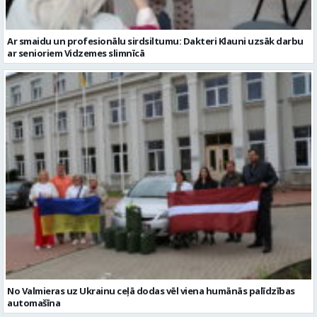
Ar smaidu un profesionālu sirdsiltumu: Dakteri Klauni uzsāk darbu
ar senioriem Vidzemes slimnīcā
No Valmieras uz Ukrainu ceļā dodas vēl viena humānās palīdzības
automašīna