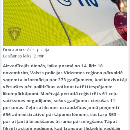
Foto autors:
Valsts policija
Lasīšanas laiks:
2
min
Aizvadītajās dienās, laika posmā no 14. līdz 18.
novembrim, Valsts policijas Vidzemes reģiona pārvaldē
saņemta informācija par 373 gadījumiem, kad iedzīvotāji
vērsušies pēc palīdzības vai konstatēti iespējamie
likumpārkāpumi. Minētajā periodā reģistrēts 61 ceļu
satiksmes negadījums, sešos gadījumos cietušas 11
personas. Ceļu satiksmes uzraudzības jomā pieņemti
656 administratīvo pārkāpumu lēmumi, tostarp 353 –
par atļautā braukšanas ātruma pārsniegšanu. Tāpat
fiksēti astoņi gadījumi, kad transportlīdzekļu vadītāji