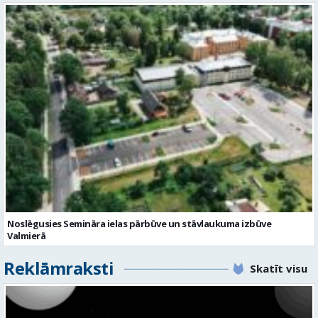
Noslēgusies Semināra ielas pārbūve un stāvlaukuma izbūve
Valmierā
Reklāmraksti
Skatīt visu