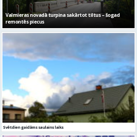
No pagaidu teātra līdz laikmetīgās kultūras centram
– kā attīstīsies “Kurtuve”
Svētdien gaidāms saulains laiks