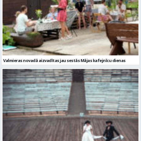
Valmieras novadā aizvadītas jau sestās Mājas kafejnīcu dienas