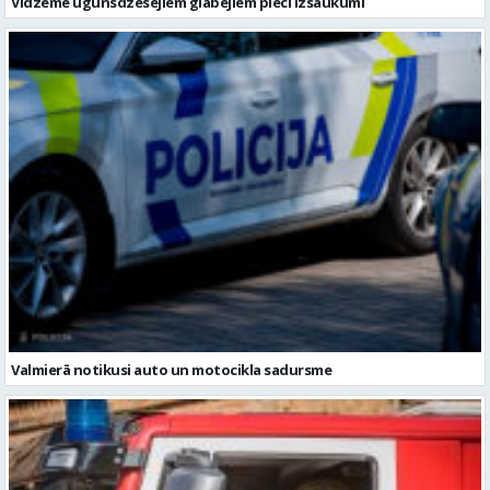
Vidzemē ugunsdzēsējiem glābējiem pieci izsaukumi
Valmierā notikusi auto un motocikla sadursme