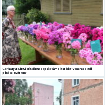
Garšaugu dārzā trīs dienas apskatāma izstāde “Vasaras ziedi
pilsētai svētkos”