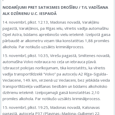
NODARĪJUMI PRET SATIKSMES DROŠĪBU / T/L VADĪŠANA
ALK DZĒRIENU U.C. IESPAIDĀ
14. novembrī, plkst. 12.13, Madonas novadā, Varakļānu
pagastā, Varakļānos, pa Rīgas ielu, vīrietis vadīja automašīnu
Opel Astra, būdams apreibinošo vielu ietekmē. Izelpotā gaisa
pārbaudē ar alkometru viņam tika konstatētas 1,88 promiles
alkohola. Par notikušo uzsākts kriminālprocess.
15. novembrī, plkst. 10.35, Virešu pagastā, Smiltenes novadā,
automašīna Volvo nobrauca no ceļa un iebrauca pļavā.
Izbraucot policijas norīkojumam, tika konstatēts, ka vīrietis
vadīja transportlīdzekli “Volvo” pa autoceļu A2 Rīga–Sigulda–
Veclaicene, 149. km, virzienā uz Veclaiceni, bez jebkāda veida
transportlīdzekļa vadīšanas tiesībām un būdams alkoholisko
dzērienu ietekmē. Izelpojamajā gaisā konstatētas 2,10
promiles alkohola. Par notikušo uzsākts kriminālprocess.
15. novembrī, plkst. 19.25, Madonas novadā, Kalsnavas
pagastā, autoceļa P37 (Pļaviņas–Madona–Gulbene) 22.