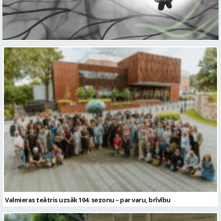
Valmieras teātris uzsāk 104. sezonu – par varu, brīvību