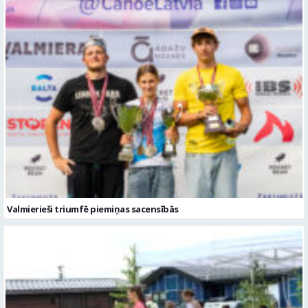
Valmierieši triumfē piemiņas sacensībās