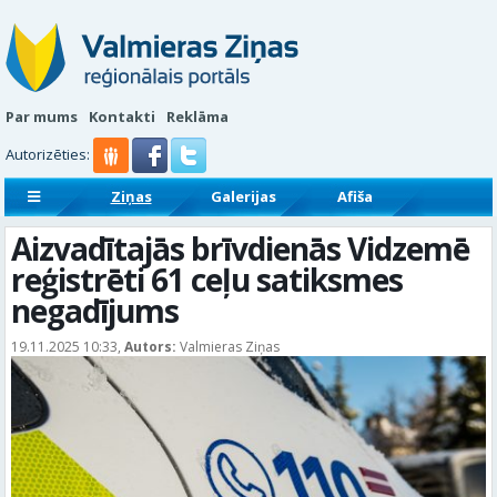
Par mums
Kontakti
Reklāma
Autorizēties:
Ziņas
Galerijas
Afiša
Sludinājumi
Reklāmraksti
Aizvadītajās brīvdienās Vidzemē
reģistrēti 61 ceļu satiksmes
negadījums
19.11.2025 10:33,
Autors:
Valmieras Ziņas