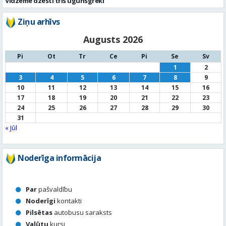
Vidzemē dzēsti trīs ugunsgrēki
Ziņu arhīvs
Augusts 2026
Pi
Ot
Tr
Ce
Pi
Se
Sv
1
2
3
4
5
6
7
8
9
10
11
12
13
14
15
16
17
18
19
20
21
22
23
24
25
26
27
28
29
30
31
« Jūl
Noderīga informācija
Par
pašvaldību
Noderīgi
kontakti
Pilsētas
autobusu saraksts
Valūtu
kursi