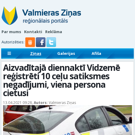
Par mums
Kontakti
Reklāma
Autorizēties:
Ziņas
Galerijas
Afiša
Sludinājumi
Reklāmraksti
Aizvadītajā diennaktī Vidzemē
reģistrēti 10 ceļu satiksmes
negadījumi, viena persona
cietusi
13.04.2021 09:28,
Autors:
Valmieras Ziņas