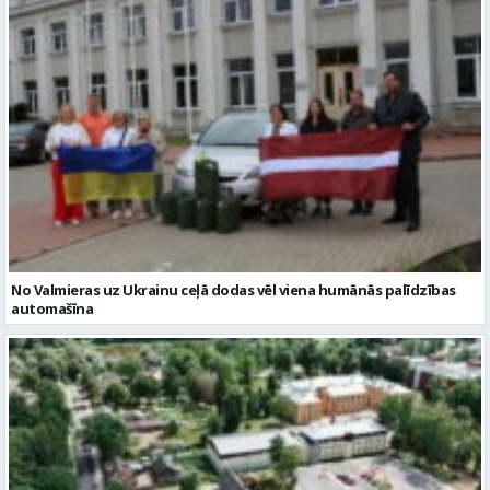
No Valmieras uz Ukrainu ceļā dodas vēl viena humānās palīdzības
automašīna