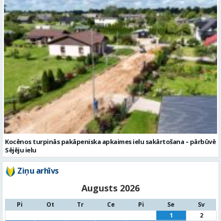
Kocēnos turpinās pakāpeniska apkaimes ielu sakārtošana – pārbūvē
Sējēju ielu
Ziņu arhīvs
Augusts 2026
Pi
Ot
Tr
Ce
Pi
Se
Sv
1
2