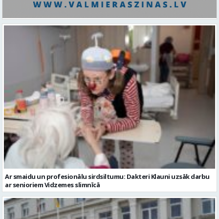
Ar smaidu un profesionālu sirdsiltumu: Dakteri Klauni uzsāk darbu
ar senioriem Vidzemes slimnīcā