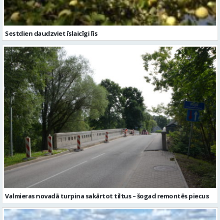
Sestdien daudzviet īslaicīgi līs
Valmieras novadā turpina sakārtot tiltus – šogad remontēs piecus