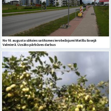
No 10. augusta sāksies satiksmes ierobežojumi Matīšu šosejā
Valmierā. Uzsāks pārbūves darbus