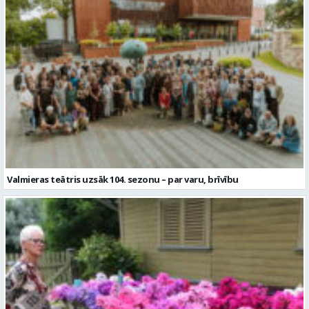
Valmieras teātris uzsāk 104. sezonu – par varu, brīvību