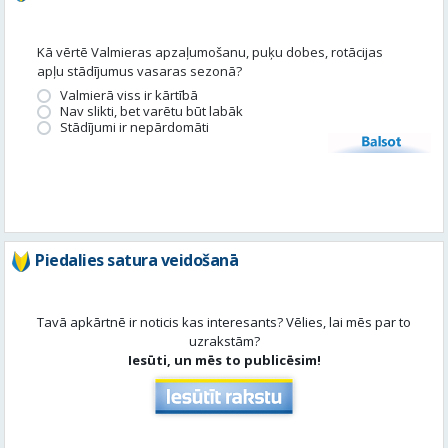
Kā vērtē Valmieras apzaļumošanu, puķu dobes, rotācijas
apļu stādījumus vasaras sezonā?
Valmierā viss ir kārtībā
Nav slikti, bet varētu būt labāk
Stādījumi ir nepārdomāti
Balsot
Piedalies satura veidošanā
Tavā apkārtnē ir noticis kas interesants? Vēlies, lai mēs par to
uzrakstām?
Iesūti, un mēs to publicēsim!