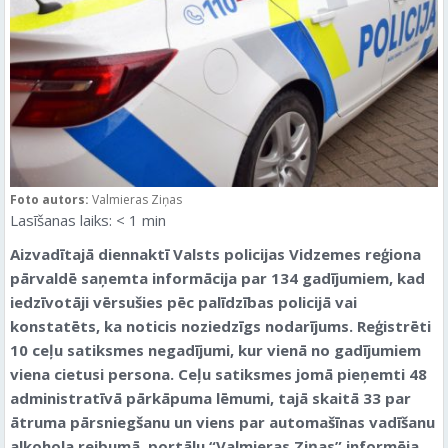
Foto autors:
Valmieras Ziņas
Lasīšanas laiks:
< 1
min
Aizvadītajā diennaktī Valsts policijas Vidzemes reģiona
pārvaldē saņemta informācija par 134 gadījumiem, kad
iedzīvotāji vērsušies pēc palīdzības policijā vai
konstatēts, ka noticis noziedzīgs nodarījums. Reģistrēti
10 ceļu satiksmes negadījumi, kur vienā no gadījumiem
viena cietusi persona. Ceļu satiksmes jomā pieņemti 48
administratīvā pārkāpuma lēmumi, tajā skaitā 33 par
ātruma pārsniegšanu un viens par automašīnas vadīšanu
alkohola reibumā, portālu “Valmieras Ziņas” informēja