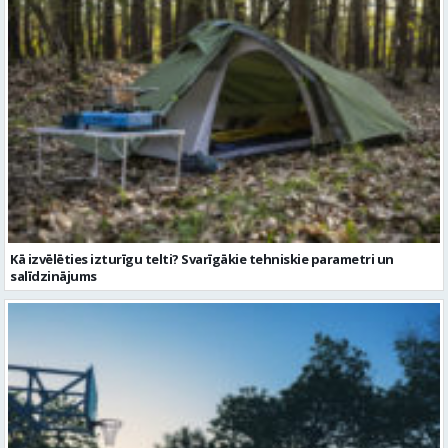
Kā izvēlēties izturīgu telti? Svarīgākie tehniskie parametri un
salīdzinājums