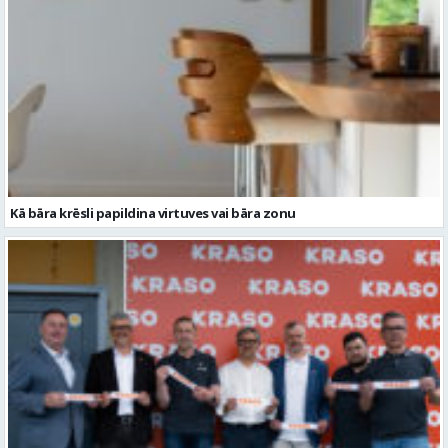
Kā bāra krēsli papildina virtuves vai bāra zonu