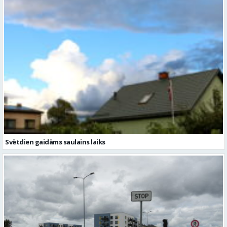
Svētdien gaidāms saulains laiks