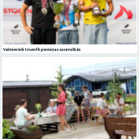
Valmierieši triumfē piemiņas sacensībās