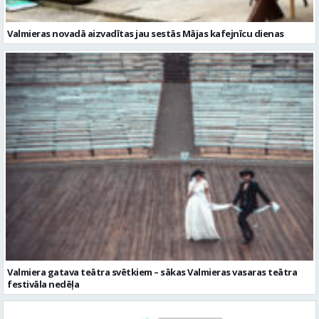
Valmieras novadā aizvadītas jau sestās Mājas kafejnīcu dienas
Valmiera gatava teātra svētkiem – sākas Valmieras vasaras teātra
festivāla nedēļa