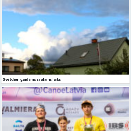
Svētdien gaidāms saulains laiks