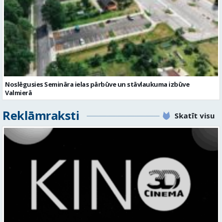
Noslēgusies Semināra ielas pārbūve un stāvlaukuma izbūve
Valmierā
Reklāmraksti
Skatīt visu