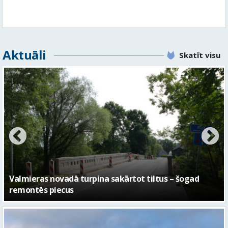
Aktuāli
Skatīt visu
No pagaidu teātra līdz laikmetīgās kultūras centram
– kā attīstīsies “Kurtuve”