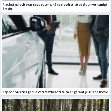
Plaukstas locītavas sastiepums: kā to novērst, atpazīt un veiksmīgi
ārstēt
Kāpēc divus trīs gadus veci mazlietoti auto ar garantiju ir laba izvēle