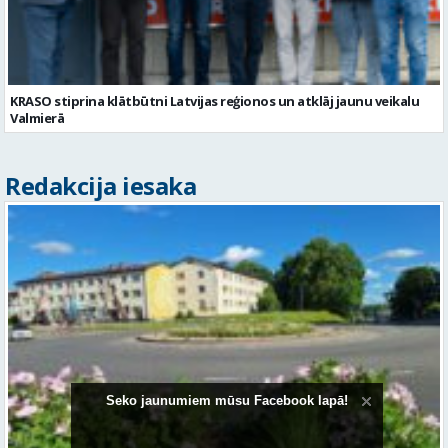
KRASO stiprina klātbūtni Latvijas reģionos un atklāj jaunu veikalu
Valmierā
Redakcija iesaka
Seko jaunumiem mūsu Facebook lapā!