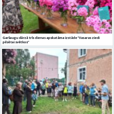
Garšaugu dārzā trīs dienas apskatāma izstāde “Vasaras ziedi
pilsētai svētkos”