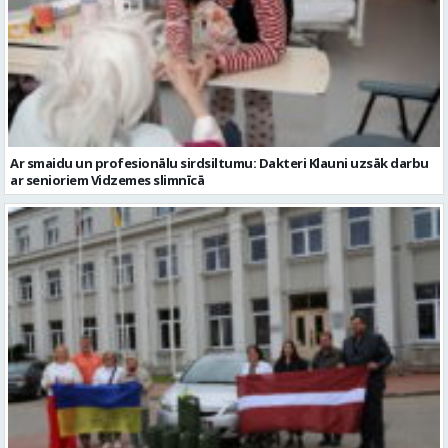
Ar smaidu un profesionālu sirdsiltumu: Dakteri Klauni uzsāk darbu
ar senioriem Vidzemes slimnīcā
No Valmieras uz Ukrainu ceļā dodas vēl viena humānās palīdzības
automašīna