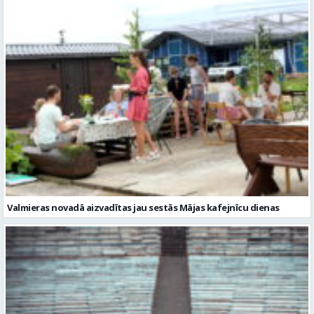
Valmieras novadā aizvadītas jau sestās Mājas kafejnīcu dienas