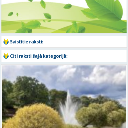
Saistītie raksti:
Citi raksti šajā kategorijā:
Piektdien laiks kļūs vēsāks un vējaināks