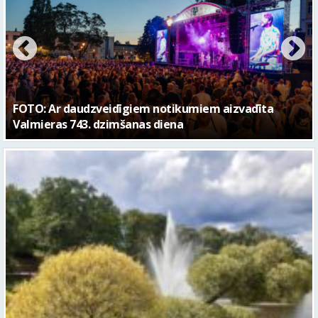
FOTO: Valmieras pilsētas svētku gājiens 2026
Piektdien laiks kļūs vēsāks un vējaināks