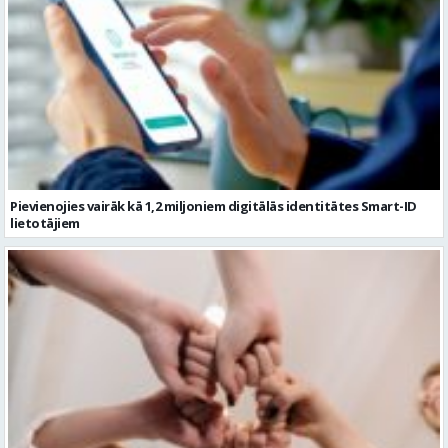
Pievienojies vairāk kā 1,2 miljoniem digitālās identitātes Smart-ID
lietotājiem
Ko darīt ar kolēģiem vasarā, 10 aktīvas idejas komandas saliedēšanas