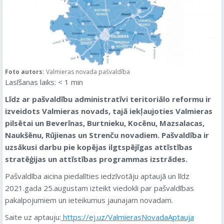
Foto autors:
Valmieras novada pašvaldība
Lasīšanas laiks:
< 1
min
Līdz ar pašvaldību administratīvi teritoriālo reformu ir
izveidots Valmieras novads, tajā iekļaujoties Valmieras
pilsētai un Beverīnas, Burtnieku, Kocēnu, Mazsalacas,
Naukšēnu, Rūjienas un Strenču novadiem. Pašvaldība ir
uzsākusi darbu pie kopējas ilgtspējīgas attīstības
stratēģijas un attīstības programmas izstrādes.
Pašvaldība aicina piedalīties iedzīvotāju aptaujā un līdz
2021.gada 25.augustam izteikt viedokli par pašvaldības
pakalpojumiem un ieteikumus jaunajam novadam.
Saite uz aptauju:
https://ej.uz/ValmierasNovadaAptauja