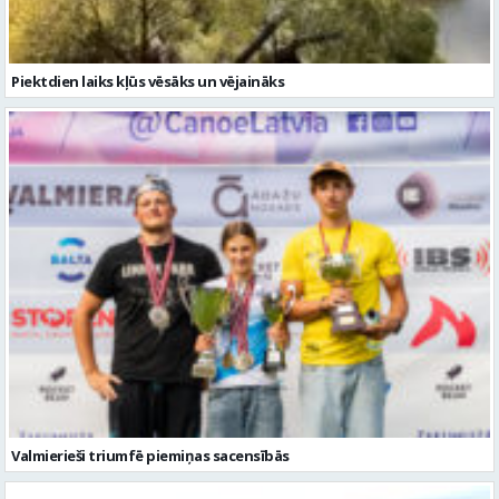
Valmierieši triumfē piemiņas sacensībās