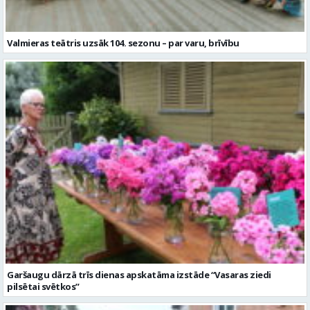
Garšaugu dārzā trīs dienas apskatāma izstāde “Vasaras ziedi
pilsētai svētkos”