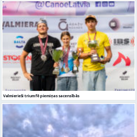
Valmierieši triumfē piemiņas sacensībās