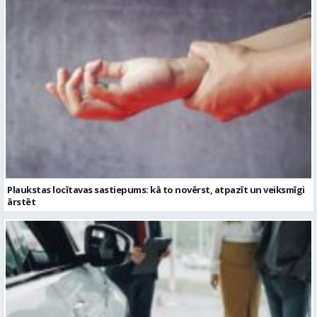
Plaukstas locītavas sastiepums: kā to novērst, atpazīt un veiksmīgi
ārstēt