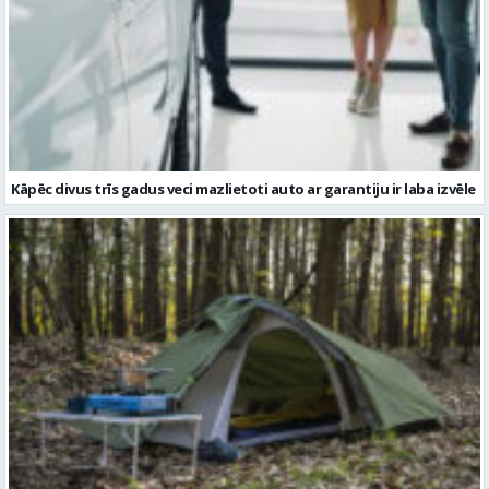
Kāpēc divus trīs gadus veci mazlietoti auto ar garantiju ir laba izvēle
Kā izvēlēties izturīgu telti? Svarīgākie tehniskie parametri un
salīdzinājums