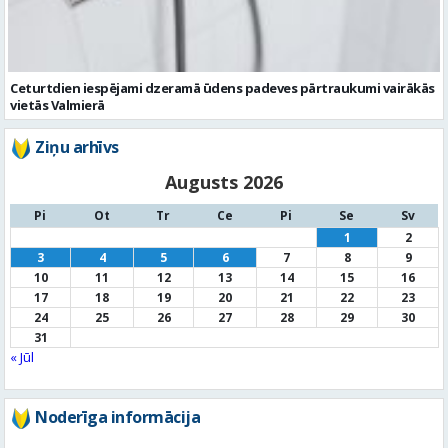
Ziņu arhīvs
Augusts 2026
Pi
Ot
Tr
Ce
Pi
Se
Sv
1
2
3
4
5
6
7
8
9
10
11
12
13
14
15
16
17
18
19
20
21
22
23
24
25
26
27
28
29
30
31
« Jūl
Noderīga informācija
Par
pašvaldību
Noderīgi
kontakti
Pilsētas
autobusu saraksts
Valūtu
kursi