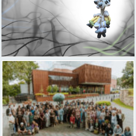
Valmieras teātris uzsāk 104. sezonu – par varu, brīvību