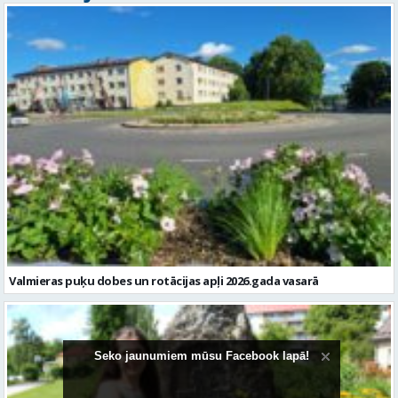
Valmieras puķu dobes un rotācijas apļi 2026.gada vasarā
Seko jaunumiem mūsu Facebook lapā!