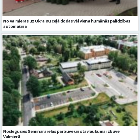
Noslēgusies Semināra ielas pārbūve un stāvlaukuma izbūve
Valmierā
Reklāmraksti
Skatīt visu