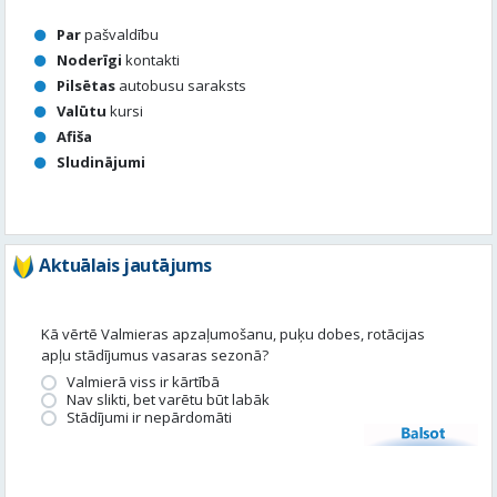
Afiša
Sludinājumi
Aktuālais jautājums
Kā vērtē Valmieras apzaļumošanu, puķu dobes, rotācijas
apļu stādījumus vasaras sezonā?
Valmierā viss ir kārtībā
Nav slikti, bet varētu būt labāk
Stādījumi ir nepārdomāti
Balsot
Piedalies satura veidošanā