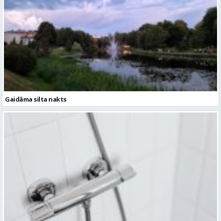
Gaidāma silta nakts
Ceturtdien iespējami dzeramā ūdens padeves pārtraukumi vairākās
vietās Valmierā