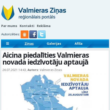
Par mums
Kontakti
Reklāma
Autorizēties:
Ziņas
Galerijas
Afiša
Sludinājumi
Reklāmraksti
Aicina piedalīties Valmieras
novada iedzīvotāju aptaujā
26.07.2021 14:43,
Autors:
Valmieras Ziņas