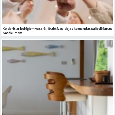
pasākumam
Kā bāra krēsli papildina virtuves vai bāra zonu