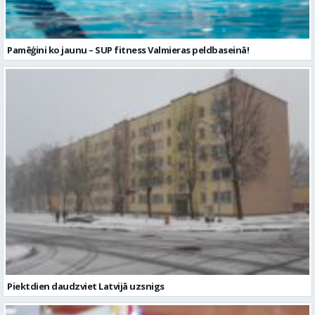
Pamēģini ko jaunu – SUP fitness Valmieras peldbaseinā!
Piektdien daudzviet Latvijā uzsnigs