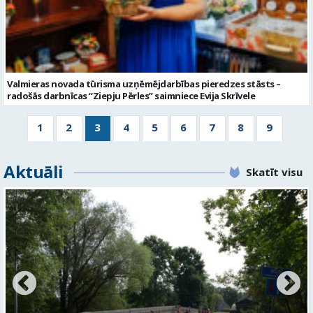
Valmieras novada tūrisma uzņēmējdarbības pieredzes stāsts –
radošās darbnīcas “Ziepju Pērles” saimniece Evija Skrīvele
1
2
3
4
5
6
7
8
9
Aktuāli
Skatīt visu