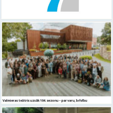
Valmieras teātris uzsāk 104. sezonu – par varu, brīvību