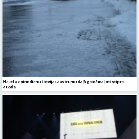
Naktī uz pirmdienu Latvijas austrumu daļā gaidāma ļoti stipra
atkala