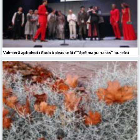
Valmierā apbalvoti Gada balvas teātrī “Spēlmaņu nakts” laureāti