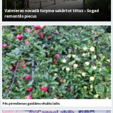
No pagaidu teātra līdz laikmetīgās kultūras centram
– kā attīstīsies “Kurtuve”
Pēc pirmdienas gaidāms vēsāks laiks