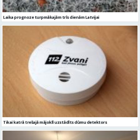
Laika prognoze turpmākajām trīs dienām Latvijai
Tikai katrā trešajā mājoklī uzstādīts dūmu detektors