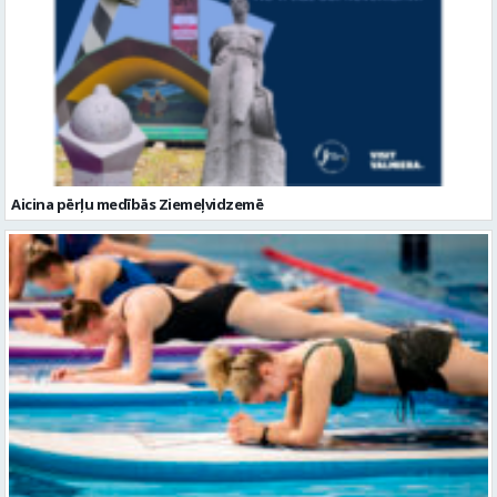
Aicina pērļu medībās Ziemeļvidzemē