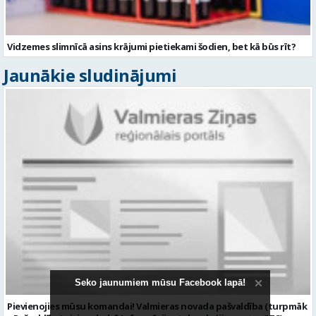
Vidzemes slimnīcā asins krājumi pietiekami šodien, bet kā būs rīt?
Jaunākie sludinājumi
Seko jaunumiem mūsu Facebook lapā!
Pievienojies mūsu komandai! Valmieras novada pašvaldība (turpmāk