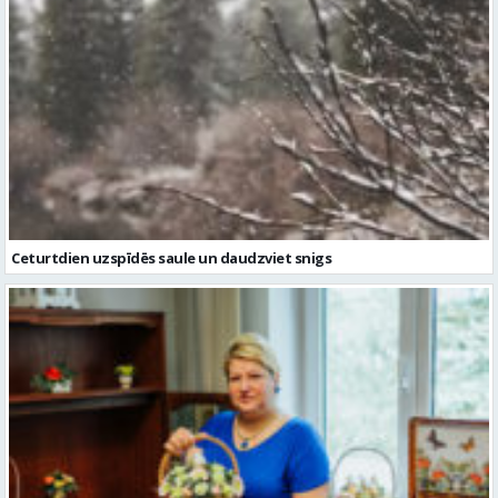
Ceturtdien uzspīdēs saule un daudzviet snigs