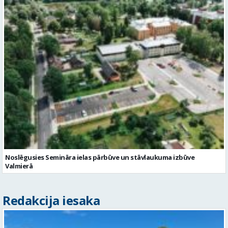
Noslēgusies Semināra ielas pārbūve un stāvlaukuma izbūve
Valmierā
Redakcija iesaka