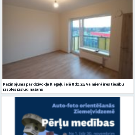
Paziņojums par dzīvokļa Ķieģeļu ielā 8 dz.28, Valmierā īres tiesību
izsoles izsludināšanu