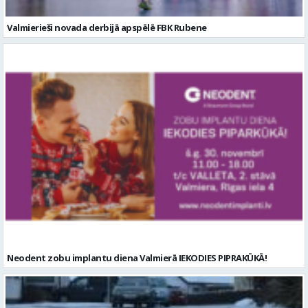
Valmierieši novada derbijā apspēlē FBK Rubene
Neodent zobu implantu diena Valmierā IEKODIES PIPRAKŪKĀ!