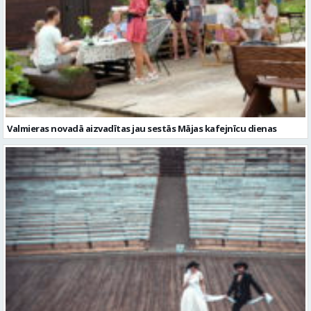
Valmieras novadā aizvadītas jau sestās Mājas kafejnīcu dienas