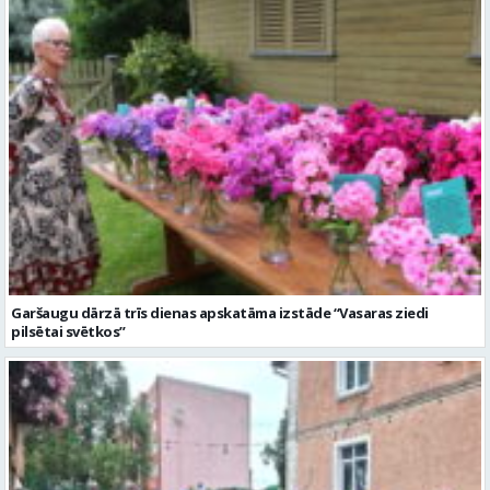
Garšaugu dārzā trīs dienas apskatāma izstāde “Vasaras ziedi
pilsētai svētkos”