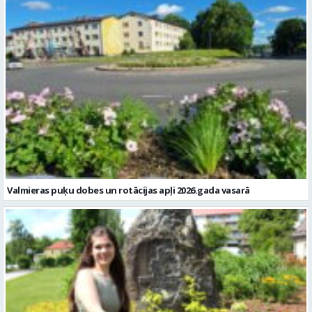
Valmieras puķu dobes un rotācijas apļi 2026.gada vasarā