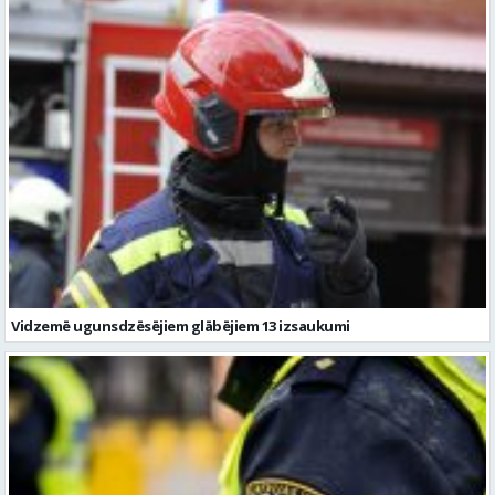
Vidzemē ugunsdzēsējiem glābējiem 13 izsaukumi