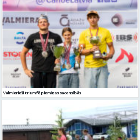
Valmierieši triumfē piemiņas sacensībās