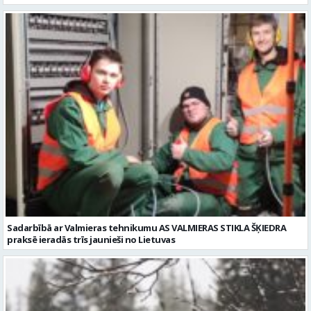
Sadarbībā ar Valmieras tehnikumu AS VALMIERAS STIKLA ŠĶIEDRA
praksē ieradās trīs jaunieši no Lietuvas