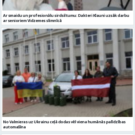
Ar smaidu un profesionālu sirdsiltumu: Dakteri Klauni uzsāk darbu
ar senioriem Vidzemes slimnīcā
No Valmieras uz Ukrainu ceļā dodas vēl viena humānās palīdzības
automašīna