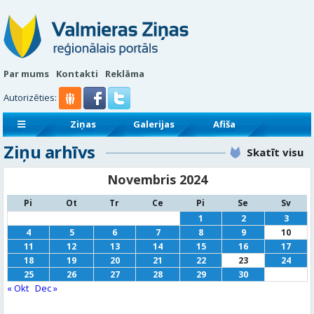
Par mums
Kontakti
Reklāma
Autorizēties:
Ziņas
Galerijas
Afiša
Ziņu arhīvs
Sludinājumi
Reklāmraksti
Skatīt visu
Novembris 2024
Pi
Ot
Tr
Ce
Pi
Se
Sv
1
2
3
4
5
6
7
8
9
10
11
12
13
14
15
16
17
18
19
20
21
22
23
24
25
26
27
28
29
30
« Okt
Dec »