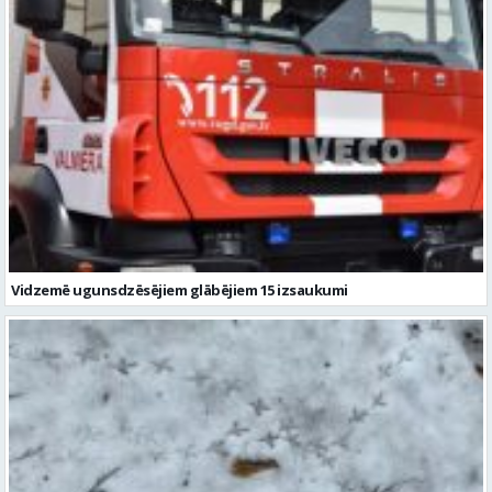
Vidzemē ugunsdzēsējiem glābējiem 15 izsaukumi