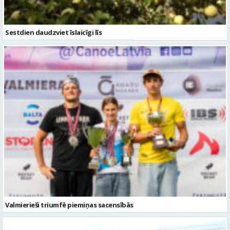
Sestdien daudzviet īslaicīgi līs
Valmierieši triumfē piemiņas sacensībās