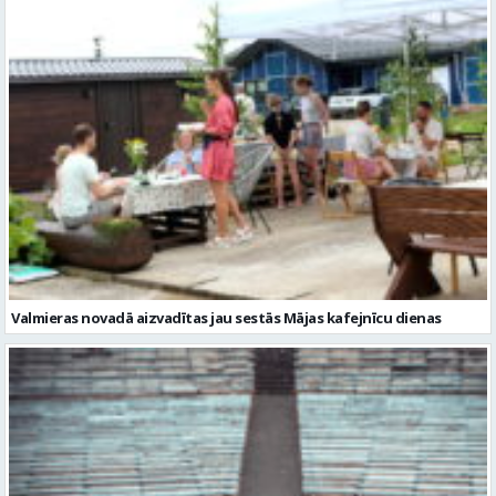
Valmieras novadā aizvadītas jau sestās Mājas kafejnīcu dienas