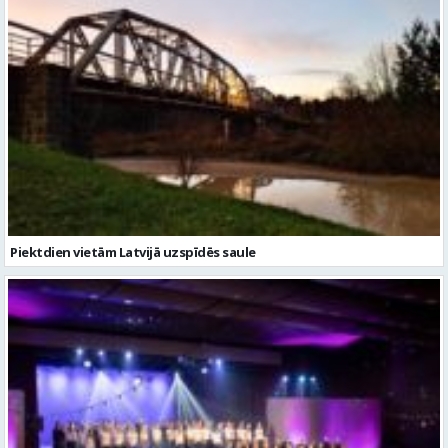
Piektdien vietām Latvijā uzspīdēs saule