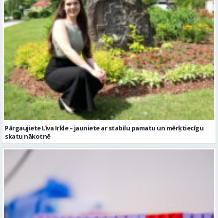
Pārgaujiete Līva Irkle – jauniete ar stabilu pamatu un mērķtiecīgu
skatu nākotnē