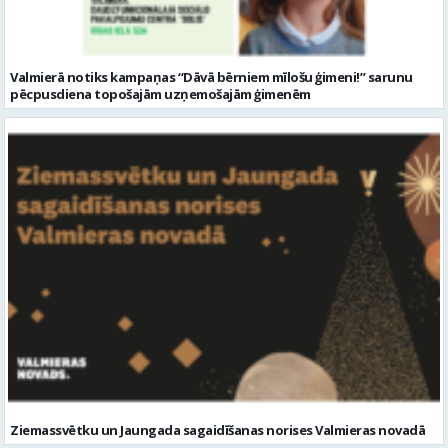
Valmierā notiks kampaņas “Dāvā bērniem mīlošu ģimeni!” sarunu
pēcpusdiena topošajām uzņemošajām ģimenēm
Ziemassvētku un Jaungada sagaidīšanas norises Valmieras novadā