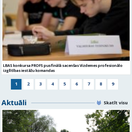
LBAS konkursa PROFS pusfinālā sacenšas Vizdemes profesionālo
izglītības iestāžu komandas
1
2
3
4
5
6
7
8
9
Aktuāli
Skatīt visu