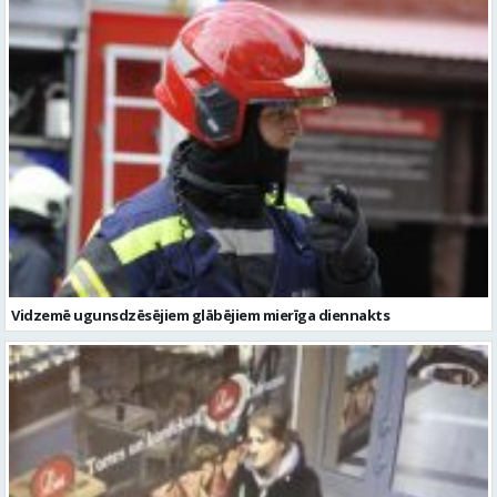
Vidzemē ugunsdzēsējiem glābējiem mierīga diennakts