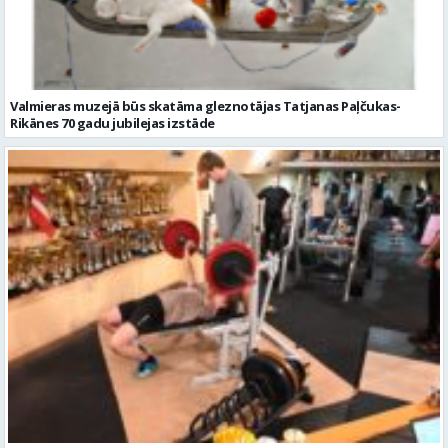
Valmieras muzejā būs skatāma gleznotājas Tatjanas Paļčukas-
Rikānes 70 gadu jubilejas izstāde