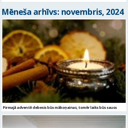
Mēneša arhīvs: novembris, 2024
Pirmajā adventē debesis būs mākoņainas, tomēr laiks būs sauss