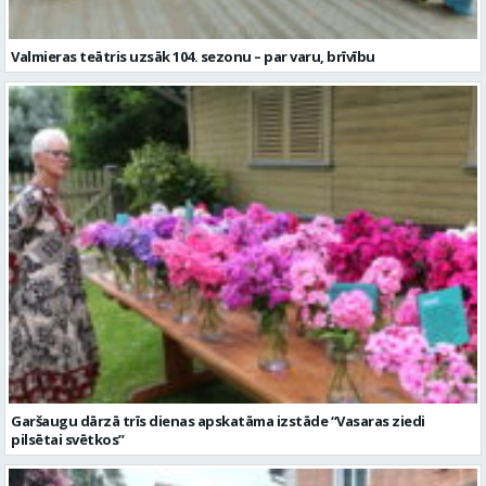
Valmieras teātris uzsāk 104. sezonu – par varu, brīvību
Garšaugu dārzā trīs dienas apskatāma izstāde “Vasaras ziedi
pilsētai svētkos”