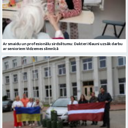
Ar smaidu un profesionālu sirdsiltumu: Dakteri Klauni uzsāk darbu
ar senioriem Vidzemes slimnīcā