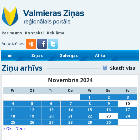
Par mums
Kontakti
Reklāma
Autorizēties:
Ziņas
Galerijas
Afiša
Ziņu arhīvs
Sludinājumi
Reklāmraksti
Skatīt visu
Novembris 2024
Pi
Ot
Tr
Ce
Pi
Se
Sv
1
2
3
4
5
6
7
8
9
10
11
12
13
14
15
16
17
18
19
20
21
22
23
24
25
26
27
28
29
30
« Okt
Dec »