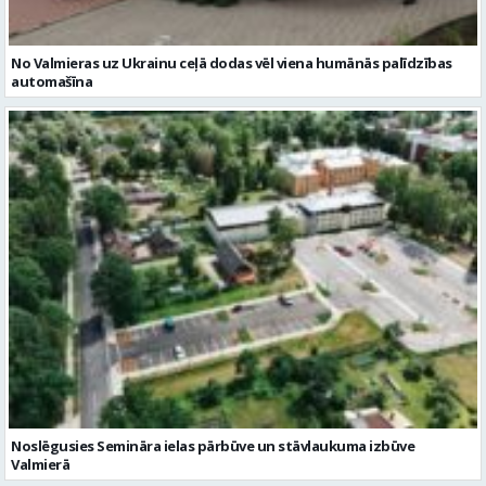
No Valmieras uz Ukrainu ceļā dodas vēl viena humānās palīdzības
automašīna
Noslēgusies Semināra ielas pārbūve un stāvlaukuma izbūve
Valmierā