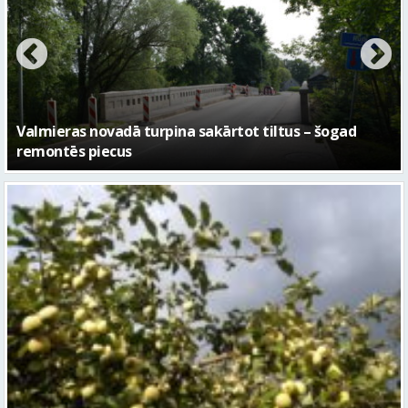
No pagaidu teātra līdz laikmetīgās kultūras centram
– kā attīstīsies “Kurtuve”