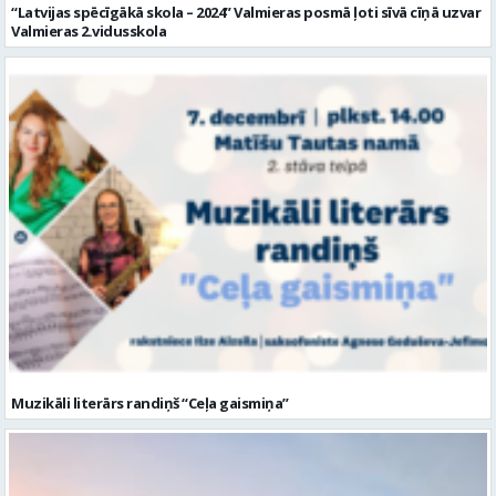
“Latvijas spēcīgākā skola – 2024” Valmieras posmā ļoti sīvā cīņā uzvar
Valmieras 2.vidusskola
Muzikāli literārs randiņš “Ceļa gaismiņa”