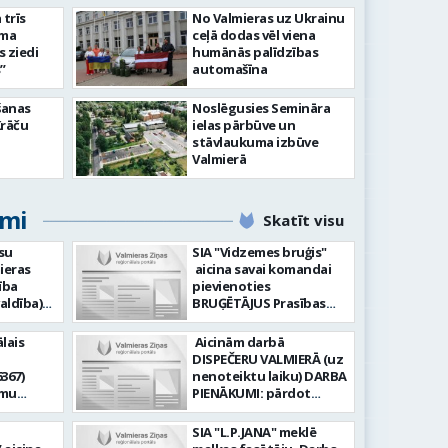
slimnīcā
trīs
No Valmieras uz Ukrainu
āma
ceļā dodas vēl viena
s ziedi
humānās palīdzības
”
automašīna
šanas
Noslēgusies Semināra
Krāču
ielas pārbūve un
stāvlaukuma izbūve
Valmierā
umi
Skatīt visu
su
SIA "Vidzemes bruģis"
ieras
aicina savai komandai
ība
pievienoties
aldība)
BRUĢĒTĀJUS Prasības
pretendentiem: Vēlme
hnoloģiju
strādāt - augsta
lais
Aicinām darbā
ormācijas
atbildības sajūta pret
DISPEČERU VALMIERĀ (uz
darbu, precizitāte;
367)
nenoteiktu laiku) DARBA
-i (uz
Pieredze bruģēšanā vai
amu
PIENĀKUMI: pārdot
u). Darba
ceļu būvniecībā. Darba
oteiktu
braukšanas
un
pienākumi: Bruģakmens
 zonālajā
dokumentus organizēt
SIA "L.P.JANA" meklē
enību
ieklāšana; Ceļu, ielas
un koordinēt autobusu