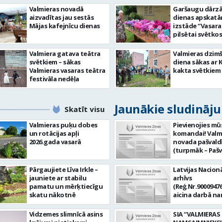
Valmieras novadā
Garšaugu dārzā 
aizvadītas jau sestās
dienas apskat
Mājas kafejnīcu dienas
izstāde “Vasara
pilsētai svētkos
Valmiera gatava teātra
Valmieras dzim
svētkiem – sākas
diena sākas ar 
Valmieras vasaras teātra
kakta svētkiem
festivāla nedēļa
Jaunākie sludināj
Skatīt visu
Valmieras puķu dobes
Pievienojies mū
un rotācijas apļi
komandai! Valm
2026.gada vasarā
novada pašvald
(turpmāk – Pašv
aicina darbā
Informācijas te
Pārgaujiete Līva Irkle –
Latvijas Nacionā
centra (ITC) inf
jauniete ar stabilu
arhīvs
tehnoloģiju
pamatu un mērķtiecīgu
(Reģ.Nr.90009476
administratoru/
skatu nākotnē
aicina darbā n
nenoteiktu laik
pārzini (uz nen
vieta: Rūjienas 
laiku) Valmieras
Vidzemes slimnīcā asins
SIA “VALMIERAS
Naukšēnu apvi
valsts arhīvā Mēs