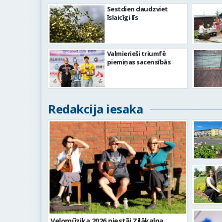
Sestdien daudzviet
īslaicīgi līs
Valmierieši triumfē
piemiņas sacensībās
Redakcija iesaka
Velomūzika 2026 piestāj Zilākalna