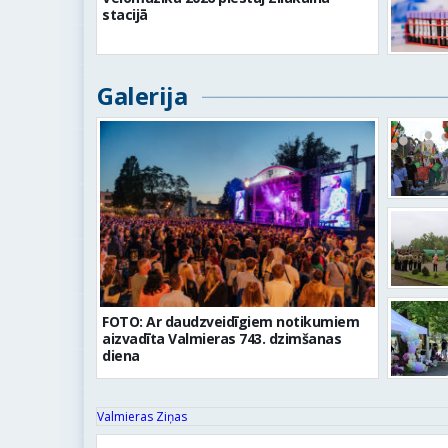
stacijā
Galerija
FOTO: Ar daudzveidīgiem notikumiem
aizvadīta Valmieras 743. dzimšanas
diena
Valmieras Ziņas