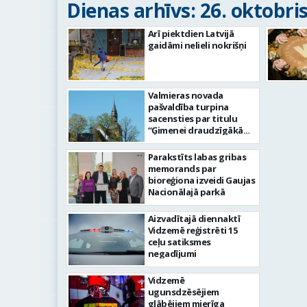
Dienas arhīvs: 26. oktobris
Arī piektdien Latvijā
gaidāmi nelieli nokrišņi
Valmieras novada
pašvaldība turpina
sacensties par titulu
“Ģimenei draudzīgākā
pašvaldība 2023”
Parakstīts labas gribas
memorands par
bioreģiona izveidi Gaujas
Nacionālajā parkā
Aizvadītajā diennaktī
Vidzemē reģistrēti 15
ceļu satiksmes
negadījumi
Vidzemē
ugunsdzēsējiem
glābējiem mierīga