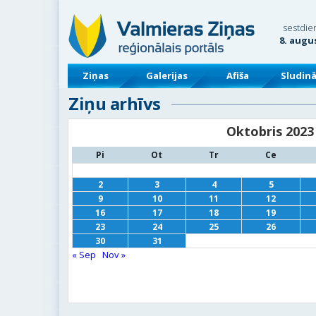
sestdie
8. augu
Ziņas
Galerijas
Afiša
Sludin
Ziņu arhīvs
Oktobris 2023
Pi
Ot
Tr
Ce
2
3
4
5
9
10
11
12
16
17
18
19
23
24
25
26
30
31
« Sep
Nov »