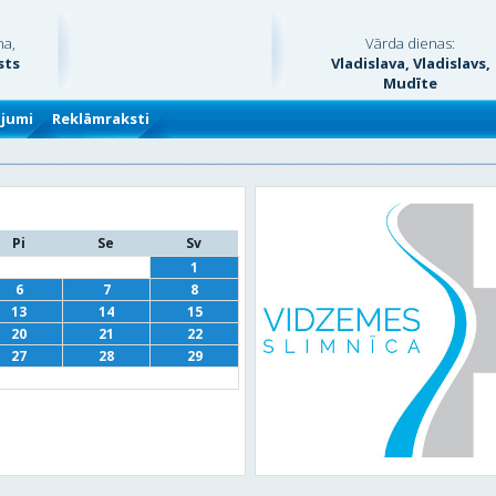
na,
Vārda dienas:
sts
Vladislava, Vladislavs,
Mudīte
ājumi
Reklāmraksti
Pi
Se
Sv
1
6
7
8
13
14
15
20
21
22
27
28
29