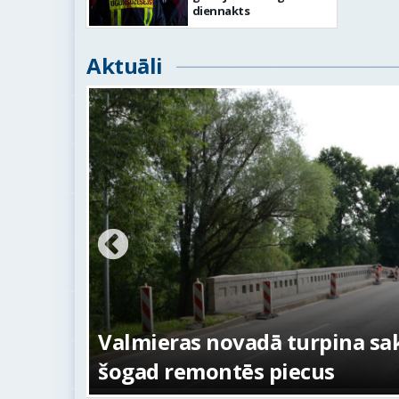
diennakts
Aktuāli
ežojumi
s
Valmieras novadā turpina sakā
šogad remontēs piecus