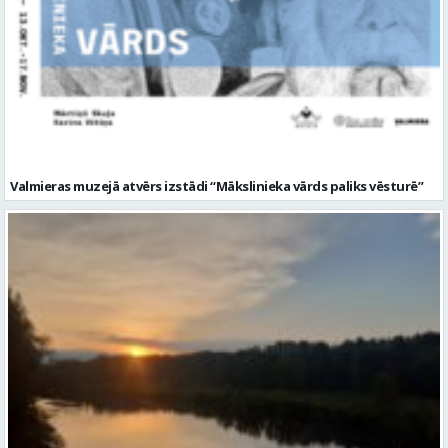
Valmieras muzejā atvērs izstādi “Mākslinieka vārds paliks vēsturē”