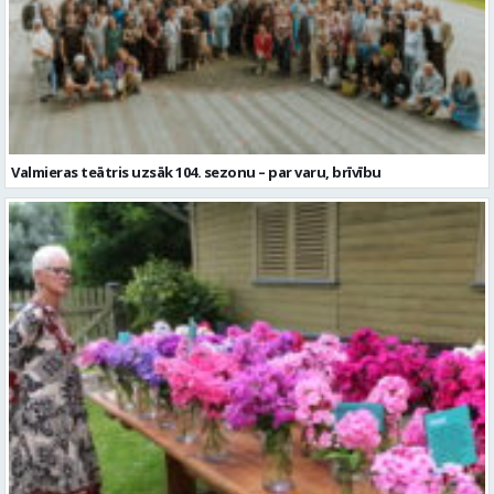
Valmieras teātris uzsāk 104. sezonu – par varu, brīvību