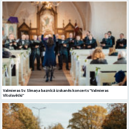
Valmieras Sv. Sīmaņa baznīcā izskanēs koncerts “Valmieras
Vītolsvētki”