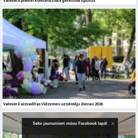
Valmierā piemin komunistiskā genocīda upurus
Valmierā aizvadītas Vidzemes uzņēmēju dienas 2026
Seko jaunumiem mūsu Facebook lapā!