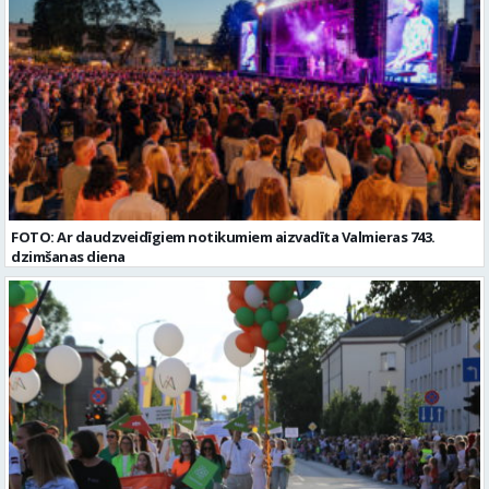
datums: 2026-08-17 Kontaktpersona: Davids Pavlovs
FOTO: Ar daudzveidīgiem notikumiem aizvadīta Valmieras 743.
dzimšanas diena