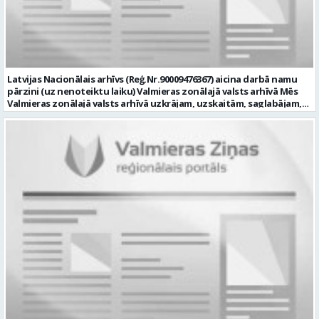
secību; izpratne par datortīkla uzbūvi, tīkla iekārtu darbības
principiem; valsts valodas prasmes atbilstoši Valsts valodas likuma
prasībām; kompetences: ļoti labas organizatoriskās un saskarsmes
spējas, argumentācijas prasme; prasme patstāvīgi pieņemt
lēmumus; analītiskās spējas; augsta atbildības sajūta; precizitāte;
spēja strādāt individuāli un komandā; pašiniciatīva un spēja meklēt
Latvijas Nacionālais arhīvs (Reģ.Nr.90009476367) aicina darbā namu
un piedāvāt jaunus risinājumus; mēs piedāvājam: dinamisku,
pārzini (uz nenoteiktu laiku) Valmieras zonālajā valsts arhīvā Mēs
interesantu un atbildīgu darbu un ideju īstenošanas iespējas uz
Valmieras zonālajā valsts arhīvā uzkrājam, uzskaitām, saglabājam,
attīstību vērstā Pašvaldībā; pamatalgu pārbaudes laikā 1258,- EUR
darām pieejamu un popularizējam nacionālo dokumentāro
pirms nodokļu nomaksas, pēc pārbaudes laika 1310,- EUR pirms
mantojumu. Mūsu pārraudzībā un darbības zonā ietilpst Valmieras,
nodokļu nomaksas; iespēju saņemt atvaļinājuma pabalstu darba un
Valkas, Smiltenes un Limbažu novadi. Aicinām savai komandai
dzīves līdzsvaram par labu darba sniegumu; darba devēja
pievienoties čaklu, rūpīgu un atbildīgu kolēģi namu pārziņa amatā,
līdzfinansētu veselības apdrošināšanu pēc pārbaudes laika beigām,
kurš rūpētos par mūsu darba vietu Valmierā, Cempu ielā 13. Piesakies
kā arī citas sociālās garantijas/labumus atbilstoši darba rezultātam
un pievienojies mūsu kolektīvam! Mums ir svarīgi, lai Tev ir: • vismaz
un normatīvajos aktos noteiktajam; profesionālās pilnveidošanās
vidējā vai vidējā profesionālā izglītība; • profesionāla pieredze
un izaugsmes iespējas zinošu un atsaucīgu kolēģu komandā. CV,
saimniecisko darbu veikšanā, vēlams ēku vai namu
motivācijas vēstuli (līdz vienai A4 lapai datorrakstā Arial fontā, ar
apsaimniekošanas jomā; • labas iemaņas darbā ar datoru (MS Office,
burtu lielumu “11”) un izglītības dokumenta kopiju, lūdzam iesniegt
tīmekļa pārlūkprogrammās, e pasts); • valsts valodas prasmes
elektroniski, nosūtot uz personals@valmierasnovads.lv vai
vismaz B2 līmenī; • prasme plānot un organizēt savu darbu,
personīgi Pašvaldības Dokumentu pārvaldības un klientu
patstāvīgi risināt ar darba pienākumiem saistītus jautājumus, kā arī
apkalpošanas centrā, adrese: Lāčplēša ielā 2, Valmierā, Valmieras
augsta atbildības izjūta un labas sadarbības prasmes; • B
novadā ar norādi „Informācijas tehnoloģiju centra Informācijas
kategorijas autovadītāja apliecība, iespēja darba vajadzībām
tehnoloģiju administratora/-es amatam” līdz 2026.gada
izmantot personīgo automašīnu; • par priekšrocību uzskatīsim
23.augustam. Tālrunis papildu informācijai: 64292237. Profesija:
apgūtas ugunsdrošības apmācības vismaz 20 stundu apjomā. Mēs
INFORMĀCIJAS TEHNOLOĢIJU ADMINISTRATORS Darba vietas adrese:
Tev uzticēsim: • nodrošināt arhīva ēkas apsaimniekošanu; •
LATVIJA, Raiņa iela 3, Rūjiena, Valmieras nov. Darbības joma: