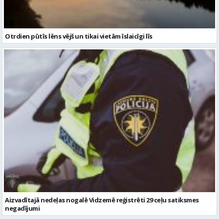
Otrdien pūtīs lēns vējš un tikai vietām īslaicīgi līs
Aizvadītajā nedeļas nogalē Vidzemē reģistrēti 29 ceļu satiksmes
negadījumi