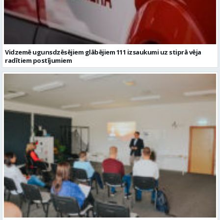
Vidzemē ugunsdzēsējiem glābējiem 111 izsaukumi uz stiprā vēja
radītiem postījumiem