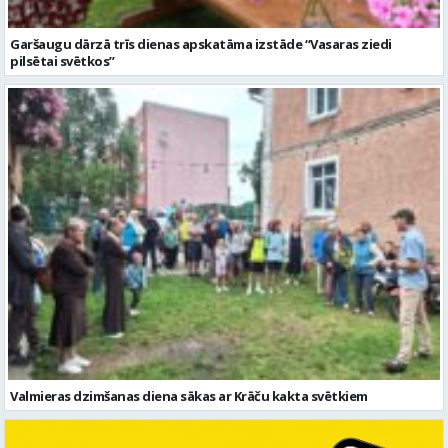
Garšaugu dārzā trīs dienas apskatāma izstāde “Vasaras ziedi
pilsētai svētkos”
Valmieras dzimšanas diena sākas ar Krāču kakta svētkiem