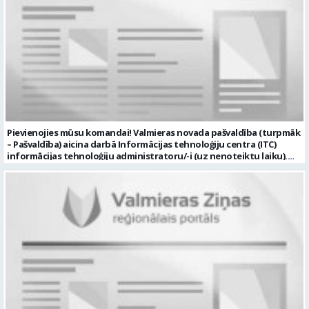
Pievienojies mūsu komandai! Valmieras novada pašvaldība (turpmāk
– Pašvaldība) aicina darbā Informācijas tehnoloģiju centra (ITC)
informācijas tehnoloģiju administratoru/-i (uz nenoteiktu laiku).
Darba vieta: Rūjienas un Naukšēnu apvienību teritorijās Ja Tev ir
vēlme: nodrošināt ar informācijas un komunikācijas tehnoloģijām
(turpmāk – IKT) saistīto problēmu pieteikumu pārvaldību un
operatīvu risināšanu; nodrošināt datortehnikas lietotāju atbalstu
un ar to saistīto problēmsituāciju risināšanu; uzstādīt, konfigurēt,
diagnosticēt un modernizēt Pašvaldības iestāžu datortehniku,
datortīklus un programmatūru, novērst kļūmes to darbībā;
kontrolēt ārējo pakalpojumu sniedzēju darbu izpildi Pašvaldības
iestādēs infrastruktūras uzturēšanā; sagatavot priekšlikumus par
IKT nomaiņu un efektīvāku izmantošanu; un ja Tev ir: vismaz vidējā
profesionālā izglītība informācijas tehnoloģiju jomā; darba
pieredze (ar informācijas tehnoloģijām saistītā jomā); izpratne par
datortehnikas un biroja tehnikas uzbūvi un problēmu risināšanas