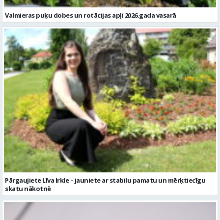
Valmieras puķu dobes un rotācijas apļi 2026.gada vasarā
Pārgaujiete Līva Irkle – jauniete ar stabilu pamatu un mērķtiecīgu
skatu nākotnē