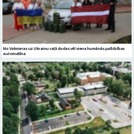
No Valmieras uz Ukrainu ceļā dodas vēl viena humānās palīdzības
automašīna