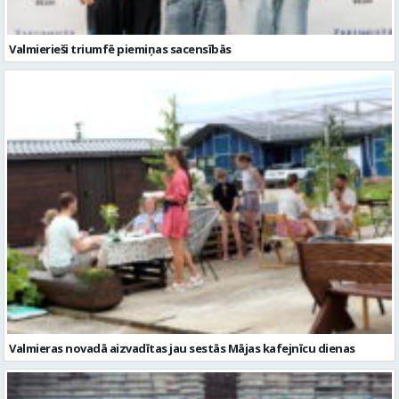
Valmierieši triumfē piemiņas sacensībās
Valmieras novadā aizvadītas jau sestās Mājas kafejnīcu dienas