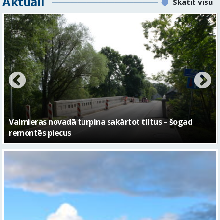
Aktuāli
Skatīt visu
No pagaidu teātra līdz laikmetīgās kultūras centram
– kā attīstīsies “Kurtuve”