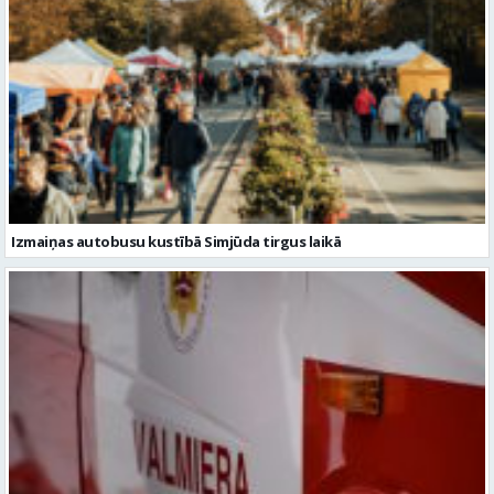
Izmaiņas autobusu kustībā Simjūda tirgus laikā