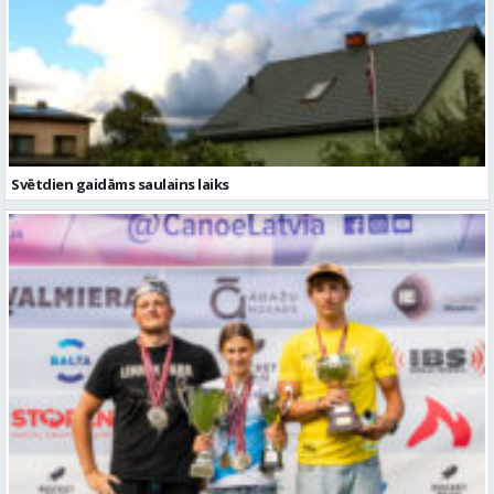
Svētdien gaidāms saulains laiks