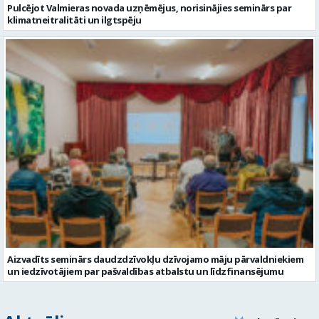
Pulcējot Valmieras novada uzņēmējus, norisinājies seminārs par
klimatneitralitāti un ilgtspēju
Aizvadīts seminārs daudzdzīvokļu dzīvojamo māju pārvaldniekiem
un iedzīvotājiem par pašvaldības atbalstu un līdzfinansējumu