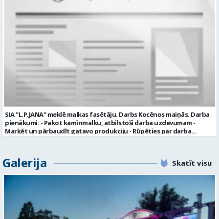
uzņēmumā darba laiku: maiņu grafiks (1. dežūra no plkst. 05.20 līdz
plkst. 16.20 un 2.dežūra no plkst. 12.50-21.00) darba samaksu sākot no
1100 līdz 1250 EUR (pirms nodokļu nomaksas) pilnas sociālās
garantijas veselības apdrošināšanas iespējas dinamisku un
profesionālu darba vidi apmācību pirms darba pienākumu
uzsākšanas CV ar norādi vakancei „dispečers Valmierā” iesniegt līdz
2026. gada 21. augustam (ieskaitot): sūtot elektroniski uz info@vtu-
valmiera.lv personīgi SIA „VTU Valmiera”, Reģ.nr. 40003004220,
„Brandeļi”, Brandeļi, Kocēnu pagasts, Valmieras novads, personāla
daļā darba dienās no plkst. 13:00 līdz 16:00. 2 nedēļu laikā pēc
konkursa termiņa beigām sazināsimies ar pretendentiem, kuri tiks
aicināti uz tikšanos klātienē. Informācijai: 29231565 * Iesniegtos
personas datus SIA “VTU VALMIERA” izmantos, lai konkursa kārtībā
noteiktu vakancei atbilstošāko kandidātu. Ja kandidāts vēlas, lai
SIA "L.P.JANA" meklē malkas fasētāju. Darbs Kocēnos maiņās. Darba
viņa personas dati tiktu saglabāti SIA “VTU VALMIERA” iekšējā datu
pienākumi: - Pakot kamīnmalku, atbilstoši darba uzdevumam -
bāzē ar mērķi tos apstrādāt citos SIA “VTU VALMIERA” personāla
Marķēt un pārbaudīt gatavo produkciju - Rūpēties par darba
atlases konkursos, tad pieteikumā vakancei lūdzam kandidātam
kvalitāti un kārtību darba vietā Prasības kandidātiem: - Laba fiziskā
norādīt savu piekrišanu personas datu saglabāšanai. Profesija:
izturība - Precizitāte un ātrums - Prasme un vēlme strādāt komandā
TRANSPORTA DISPEČERS Darba vietas adrese: LATVIJA, Stacijas iela 1,
Uzņēmums piedāvā: - Atalgojumu EUR 1200 bruto (atkarīgs no
Galerija
Valmiera, Valmieras nov. Darba laika veids: Summētais darba laiks
Skatīt visu
padarītā) - Vienmēr laikā izmaksātu algu - Profesionālus un
Darba veids: Darbinieka amats uz nenoteiktu laiku Slodze: Viena
atbalstošus kolēģus Lūgums CV sūtīt uz e- pastu:
vesela slodze Darbības joma: Pakalpojumi Pieteikto vietu skaits: 1
pasutijumi@lpjana.lv vai zvanīt pa tālruni: 28319289 Profesija:
Līgums: Darbinieka amats uz nenoteiktu laiku Aktuāla līdz: 2026-08-
SAIŅOŠANAS OPERATORS Algas izmaksas veids: Laika darba alga
21 Kontaktpersona: CV ar norādi vakancei lūdzu sūtīt uz e-pastu
Darba vietas adrese: LATVIJA, Gravas iela 2, Kocēni, Kocēnu pag.,
info@vtu-valmiera.lv vai iesniegt personīgi Izglītības līmenis:
Valmieras nov. Slodze: Viena vesela slodze Darbības joma: Ražošana
Vispārējā vidējā izglītība
Pieteikto vietu skaits: 2 Aktuāla līdz: 2027-09-07 Darba sākšanas