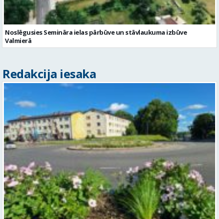
Noslēgusies Semināra ielas pārbūve un stāvlaukuma izbūve
Valmierā
Redakcija iesaka