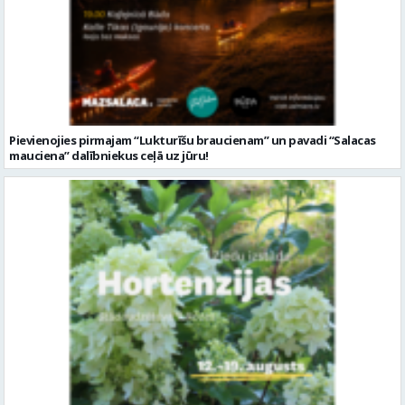
Pievienojies pirmajam “Lukturīšu braucienam” un pavadi “Salacas
mauciena” dalībniekus ceļā uz jūru!
Valmieras muzejā būs apskatāma ziedu izstāde “Hortenzijas”