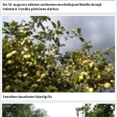
Sestdien daudzviet īslaicīgi līs