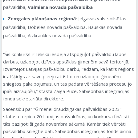
pašvaldība,
Valmiera novada pašvaldība
;
Zemgales plānošanas reģionā:
Jelgavas valstspilsētas
pašvaldība, Dobeles novada pašvaldība, Bauskas novada
pašvaldība, Aizkraukles novada pašvaldība.
“Šis konkurss ir lieliska iespēja atspoguļot pašvaldību labos
darbus, uzlabojot dzīves apstākļus ģimenēm savā teritorijā.
Izvērtējot Latvijas pašvaldību darbu, redzam, ka katrs reģions
ir atšķirīgs ar savu pieeju attīstot un uzlabojot ģimenēm
sniegtos pakalpojumus, un tas padara vērtēšanas procesu jo
īpaši aizraujošu,” stāsta Zaiga Pūce, Sabiedrības integrācijas
fonda sekretariāta direktore.
Sacensību par “Ģimenei draudzīgākās pašvaldības 2023”
statusu turpina 20 Latvijas pašvaldības, un konkursa finālisti
tiks paziņoti šī gada novembra sākumā. Kamēr tiek vērtēti
pašvaldību sniegtie dati, Sabiedrības integrācijas fonds aicina