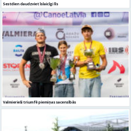
Valmierieši triumfē piemiņas sacensībās