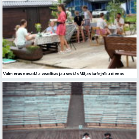
Valmieras novadā aizvadītas jau sestās Mājas kafejnīcu dienas