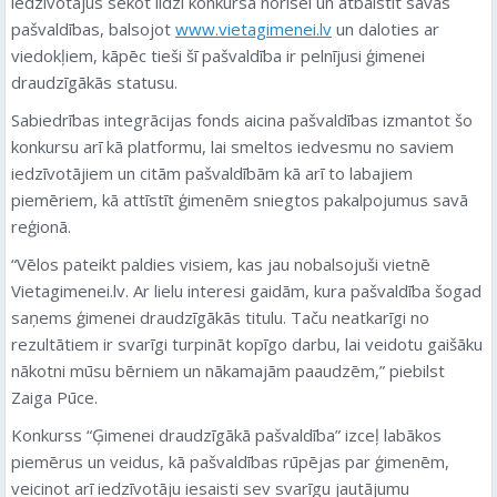
iedzīvotājus sekot līdzi konkursa norisei un atbalstīt savas
pašvaldības, balsojot
www.vietagimenei.lv
un daloties ar
viedokļiem, kāpēc tieši šī pašvaldība ir pelnījusi ģimenei
draudzīgākās statusu.
Sabiedrības integrācijas fonds aicina pašvaldības izmantot šo
konkursu arī kā platformu, lai smeltos iedvesmu no saviem
iedzīvotājiem un citām pašvaldībām kā arī to labajiem
piemēriem, kā attīstīt ģimenēm sniegtos pakalpojumus savā
reģionā.
“Vēlos pateikt paldies visiem, kas jau nobalsojuši vietnē
Vietagimenei.lv. Ar lielu interesi gaidām, kura pašvaldība šogad
saņems ģimenei draudzīgākās titulu. Taču neatkarīgi no
rezultātiem ir svarīgi turpināt kopīgo darbu, lai veidotu gaišāku
nākotni mūsu bērniem un nākamajām paaudzēm,” piebilst
Zaiga Pūce.
Konkurss “Ģimenei draudzīgākā pašvaldība” izceļ labākos
piemērus un veidus, kā pašvaldības rūpējas par ģimenēm,
veicinot arī iedzīvotāju iesaisti sev svarīgu jautājumu