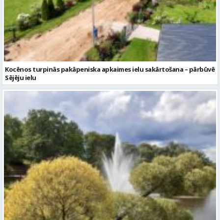
Kocēnos turpinās pakāpeniska apkaimes ielu sakārtošana – pārbūvē
Sējēju ielu
Piektdien laiks kļūs vēsāks un vējaināks
Ziņu arhīvs