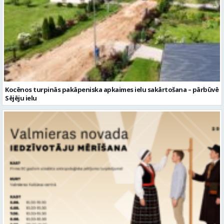
Kocēnos turpinās pakāpeniska apkaimes ielu sakārtošana – pārbūvē
Sējēju ielu
Aicina piedalīties nozīmīgā pētījumā – Latvijas iedzīvotāju mērīšanā