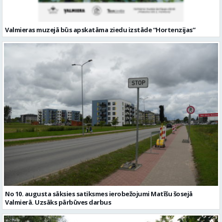
No 10. augusta sāksies satiksmes ierobežojumi Matīšu šosejā
Valmierā. Uzsāks pārbūves darbus