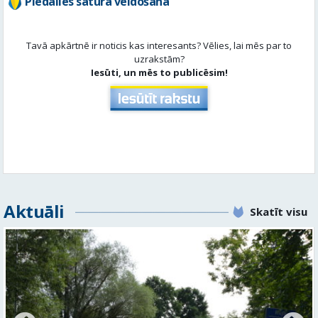
Aktuāli
Skatīt visu
No pagaidu teātra līdz laikmetīgās kultūras centram
– kā attīstīsies “Kurtuve”