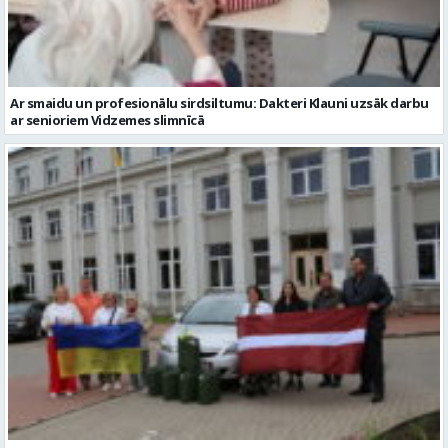
ar senioriem Vidzemes slimnīcā
No Valmieras uz Ukrainu ceļā dodas vēl viena humānās palīdzības
automašīna