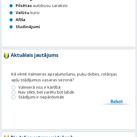
Aktuālais jautājums
Kā vērtē Valmieras apzaļumošanu, puķu dobes, rotācijas
apļu stādījumus vasaras sezonā?
Valmierā viss ir kārtībā
Nav slikti, bet varētu būt labāk
Stādījumi ir nepārdomāti
Balsot
Piedalies satura veidošanā
Tavā apkārtnē ir noticis kas interesants? Vēlies, lai mēs par to
uzrakstām?
Iesūti, un mēs to publicēsim!