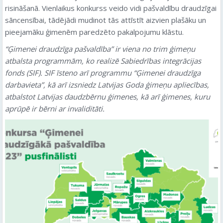
risināšanā. Vienlaikus konkurss veido vidi pašvaldību draudzīgai
sāncensībai, tādējādi mudinot tās attīstīt aizvien plašāku un
pieejamāku ģimenēm paredzēto pakalpojumu klāstu.
“Ģimenei draudzīga pašvaldība” ir viena no trim ģimeņu
atbalsta programmām, ko realizē Sabiedrības integrācijas
fonds (SIF). SIF īsteno arī programmu “Ģimenei draudzīga
darbavieta”, kā arī izsniedz Latvijas Goda ģimeņu apliecības,
atbalstot Latvijas daudzbērnu ģimenes, kā arī ģimenes, kuru
aprūpē ir bērni ar invaliditāti.