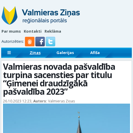
Par mums
Kontakti
Reklāma
Autorizēties:
Ziņas
Galerijas
Afiša
Sludinājumi
Reklāmraksti
Valmieras novada pašvaldība
turpina sacensties par titulu
“Ģimenei draudzīgākā
pašvaldība 2023”
26.10.2023 12:23,
Autors:
Valmieras Ziņas