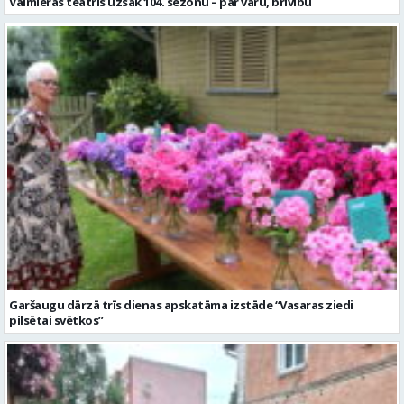
Garšaugu dārzā trīs dienas apskatāma izstāde “Vasaras ziedi
pilsētai svētkos”