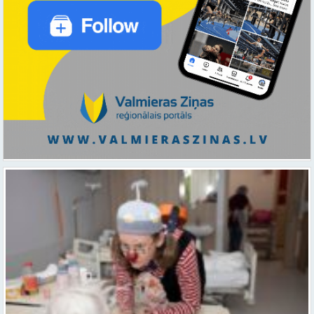
Ar smaidu un profesionālu sirdsiltumu: Dakteri Klauni uzsāk darbu