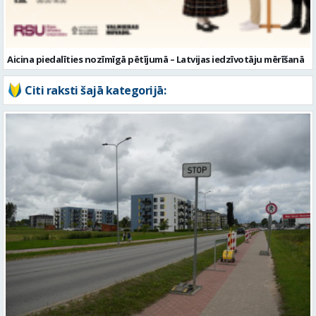
Citi raksti šajā kategorijā:
No 10. augusta sāksies satiksmes ierobežojumi Matīšu šosejā
Valmierā. Uzsāks pārbūves darbus