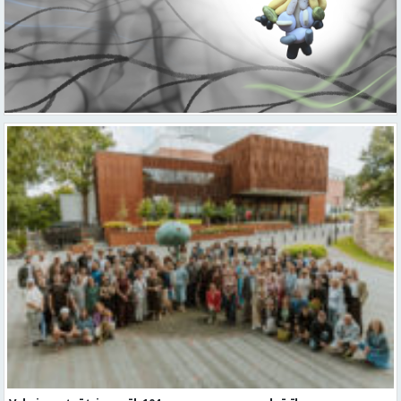
Valmieras teātris uzsāk 104. sezonu – par varu, brīvību