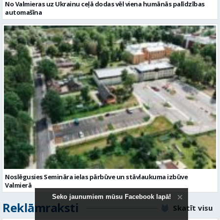
Noslēgusies Semināra ielas pārbūve un stāvlaukuma izbūve
Valmierā
Reklāmraksti
Skatīt visu
Seko jaunumiem mūsu Facebook lapā!