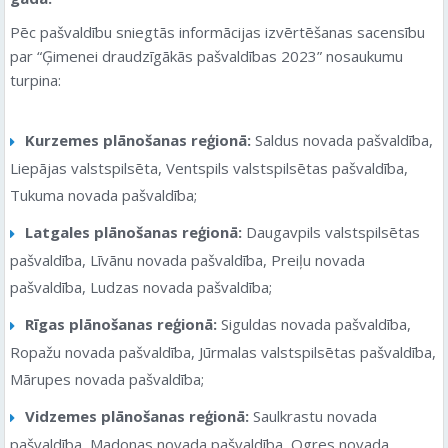
Pēc pašvaldību sniegtās informācijas izvērtēšanas sacensību
par “Ģimenei draudzīgākās pašvaldības 2023” nosaukumu
turpina:
Kurzemes plānošanas reģionā:
Saldus novada pašvaldība,
Liepājas valstspilsēta, Ventspils valstspilsētas pašvaldība,
Tukuma novada pašvaldība;
Latgales plānošanas reģionā:
Daugavpils valstspilsētas
pašvaldība, Līvānu novada pašvaldība, Preiļu novada
pašvaldība, Ludzas novada pašvaldība;
Rīgas plānošanas reģionā:
Siguldas novada pašvaldība,
Ropažu novada pašvaldība, Jūrmalas valstspilsētas pašvaldība,
Mārupes novada pašvaldība;
Vidzemes plānošanas reģionā:
Saulkrastu novada
pašvaldība, Madonas novada pašvaldība, Ogres novada