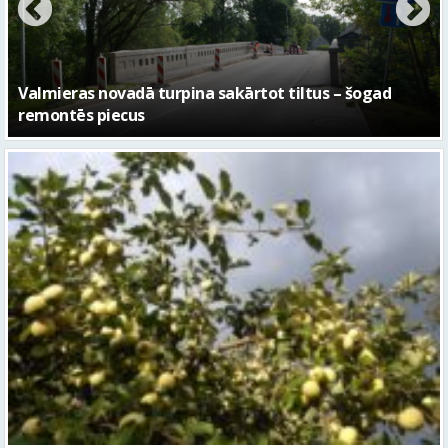
Sestdien daudzviet īslaicīgi līs