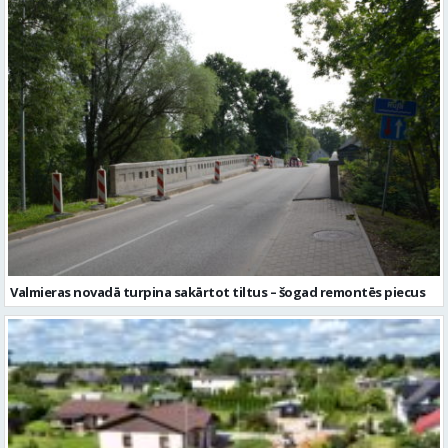
Valmieras novadā turpina sakārtot tiltus – šogad remontēs piecus