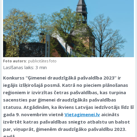
Foto autors:
publicitātes foto
Lasīšanas laiks:
3
min
Konkurss “Ģimenei draudzīgākā pašvaldība 2023” ir
iegājis izšķirošajā posmā. Katrā no pieciem plānošanas
reģioniem ir izvirzītas četras pašvaldības, kas turpina
sacensties par ģimenei draudzīgākās pašvaldības
statusu. Atgādinām, ka ikviens Latvijas iedzīvotājs līdz šī
gada 9. novembrim vietnē
Vietagimenei.lv
aicināts
izvērtēt katras pašvaldības sniegto atbalstu un balsot
par, viņuprāt, ģimenēm draudzīgāko pašvaldību 2023.
gadā.