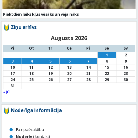
Augusts 2026
Pi
Ot
Tr
Ce
Pi
Se
Sv
1
2
3
4
5
6
7
8
9
10
11
12
13
14
15
16
17
18
19
20
21
22
23
24
25
26
27
28
29
30
31
« Jūl
Noderīga informācija
Par
pašvaldību
Noderīgi
kontakti
Pilsētas
autobusu saraksts
Valūtu
kursi
Afiša
Sludinājumi