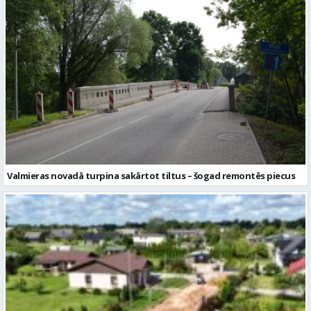
Valmieras novadā turpina sakārtot tiltus – šogad remontēs piecus