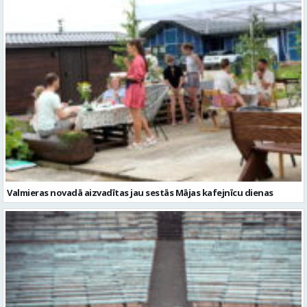
Valmieras novadā aizvadītas jau sestās Mājas kafejnīcu dienas