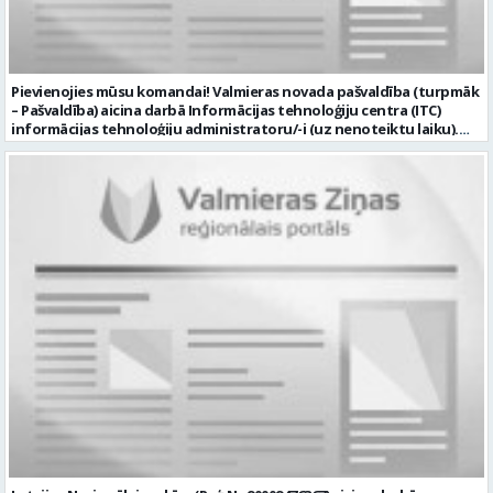
Pievienojies mūsu komandai! Valmieras novada pašvaldība (turpmāk
– Pašvaldība) aicina darbā Informācijas tehnoloģiju centra (ITC)
informācijas tehnoloģiju administratoru/-i (uz nenoteiktu laiku).
Darba vieta: Rūjienas un Naukšēnu apvienību teritorijās Ja Tev ir
vēlme: nodrošināt ar informācijas un komunikācijas tehnoloģijām
(turpmāk – IKT) saistīto problēmu pieteikumu pārvaldību un
operatīvu risināšanu; nodrošināt datortehnikas lietotāju atbalstu
un ar to saistīto problēmsituāciju risināšanu; uzstādīt, konfigurēt,
diagnosticēt un modernizēt Pašvaldības iestāžu datortehniku,
datortīklus un programmatūru, novērst kļūmes to darbībā;
kontrolēt ārējo pakalpojumu sniedzēju darbu izpildi Pašvaldības
iestādēs infrastruktūras uzturēšanā; sagatavot priekšlikumus par
IKT nomaiņu un efektīvāku izmantošanu; un ja Tev ir: vismaz vidējā
profesionālā izglītība informācijas tehnoloģiju jomā; darba
pieredze (ar informācijas tehnoloģijām saistītā jomā); izpratne par
datortehnikas un biroja tehnikas uzbūvi un problēmu risināšanas
secību; izpratne par datortīkla uzbūvi, tīkla iekārtu darbības
principiem; valsts valodas prasmes atbilstoši Valsts valodas likuma
prasībām; kompetences: ļoti labas organizatoriskās un saskarsmes
spējas, argumentācijas prasme; prasme patstāvīgi pieņemt
lēmumus; analītiskās spējas; augsta atbildības sajūta; precizitāte;
spēja strādāt individuāli un komandā; pašiniciatīva un spēja meklēt