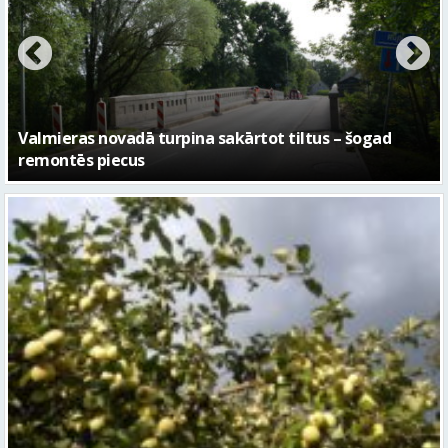
No pagaidu teātra līdz laikmetīgās kultūras centram
– kā attīstīsies “Kurtuve”