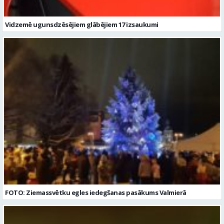
Vidzemē ugunsdzēsējiem glābējiem 17 izsaukumi
FOTO: Ziemassvētku egles iedegšanas pasākums Valmierā