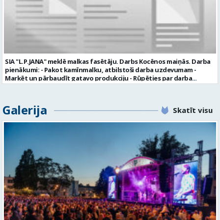
valmiera.lv personīgi SIA „VTU Valmiera”, Reģ.nr. 40003004220,
„Brandeļi”, Brandeļi, Kocēnu pagasts, Valmieras novads, personāla
daļā darba dienās no plkst. 13:00 līdz 16:00. 2 nedēļu laikā pēc
konkursa termiņa beigām sazināsimies ar pretendentiem, kuri tiks
aicināti uz tikšanos klātienē. Informācijai: 29231565 * Iesniegtos
personas datus SIA “VTU VALMIERA” izmantos, lai konkursa kārtībā
noteiktu vakancei atbilstošāko kandidātu. Ja kandidāts vēlas, lai
SIA "L.P.JANA" meklē malkas fasētāju. Darbs Kocēnos maiņās. Darba
viņa personas dati tiktu saglabāti SIA “VTU VALMIERA” iekšējā datu
pienākumi: - Pakot kamīnmalku, atbilstoši darba uzdevumam -
bāzē ar mērķi tos apstrādāt citos SIA “VTU VALMIERA” personāla
Marķēt un pārbaudīt gatavo produkciju - Rūpēties par darba
atlases konkursos, tad pieteikumā vakancei lūdzam kandidātam
kvalitāti un kārtību darba vietā Prasības kandidātiem: - Laba fiziskā
norādīt savu piekrišanu personas datu saglabāšanai. Profesija:
izturība - Precizitāte un ātrums - Prasme un vēlme strādāt komandā
TRANSPORTA DISPEČERS Darba vietas adrese: LATVIJA, Stacijas iela 1,
Uzņēmums piedāvā: - Atalgojumu EUR 1200 bruto (atkarīgs no
Galerija
Valmiera, Valmieras nov. Darba laika veids: Summētais darba laiks
Skatīt visu
padarītā) - Vienmēr laikā izmaksātu algu - Profesionālus un
Darba veids: Darbinieka amats uz nenoteiktu laiku Slodze: Viena
atbalstošus kolēģus Lūgums CV sūtīt uz e- pastu:
vesela slodze Darbības joma: Pakalpojumi Pieteikto vietu skaits: 1
pasutijumi@lpjana.lv vai zvanīt pa tālruni: 28319289 Profesija:
Līgums: Darbinieka amats uz nenoteiktu laiku Aktuāla līdz: 2026-08-
SAIŅOŠANAS OPERATORS Algas izmaksas veids: Laika darba alga
21 Kontaktpersona: CV ar norādi vakancei lūdzu sūtīt uz e-pastu
Darba vietas adrese: LATVIJA, Gravas iela 2, Kocēni, Kocēnu pag.,
info@vtu-valmiera.lv vai iesniegt personīgi Izglītības līmenis:
Valmieras nov. Slodze: Viena vesela slodze Darbības joma: Ražošana
Vispārējā vidējā izglītība
Pieteikto vietu skaits: 2 Aktuāla līdz: 2027-09-07 Darba sākšanas
datums: 2026-08-17 Kontaktpersona: Davids Pavlovs