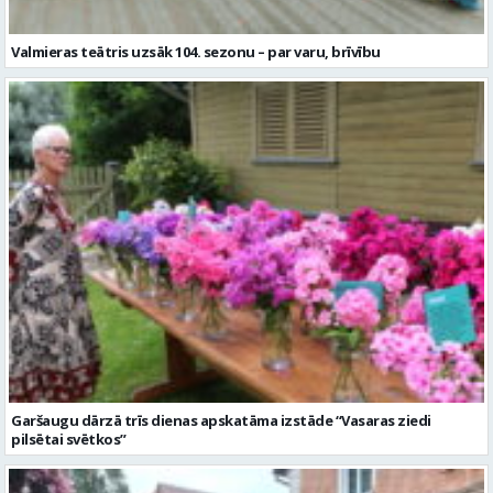
Valmieras teātris uzsāk 104. sezonu – par varu, brīvību
Garšaugu dārzā trīs dienas apskatāma izstāde “Vasaras ziedi
pilsētai svētkos”