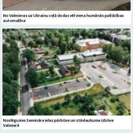
No Valmieras uz Ukrainu ceļā dodas vēl viena humānās palīdzības
automašīna
Noslēgusies Semināra ielas pārbūve un stāvlaukuma izbūve
Valmierā