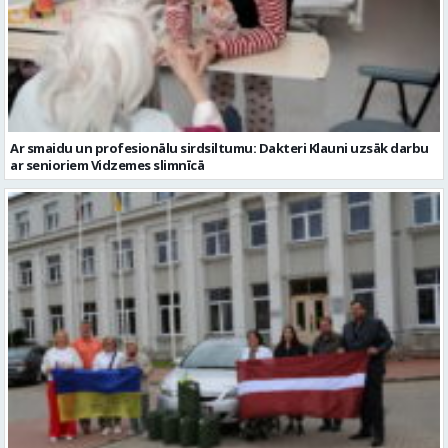
Ar smaidu un profesionālu sirdsiltumu: Dakteri Klauni uzsāk darbu
ar senioriem Vidzemes slimnīcā