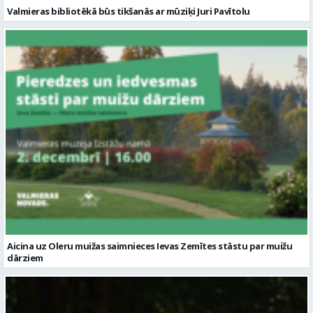
Valmieras bibliotēkā būs tikšanās ar mūziķi Juri Pavītolu
Aicina uz Oleru muižas saimnieces Ievas Zemītes stāstu par muižu
dārziem