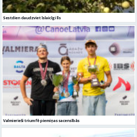
Sestdien daudzviet īslaicīgi līs
Valmierieši triumfē piemiņas sacensībās