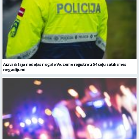
Aizvadītajā nedēļas nogalē Vidzemē reģistrēti 54 ceļu satiksmes
negadījumi