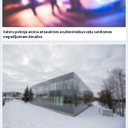
Valsts policija aicina atsaukties aculieciniekus ceļu satiksmes
negadījumam Ainažos