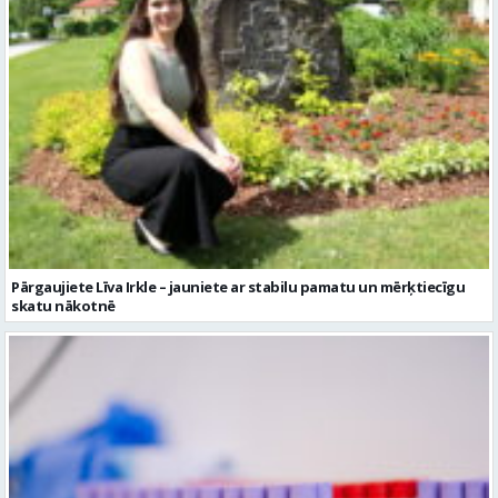
Pārgaujiete Līva Irkle – jauniete ar stabilu pamatu un mērķtiecīgu
skatu nākotnē