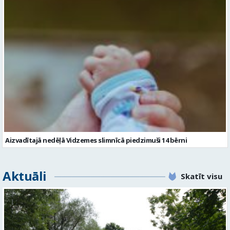
Aizvadītajā nedēļā Vidzemes slimnīcā piedzimuši 14 bērni
Aktuāli
Skatīt visu