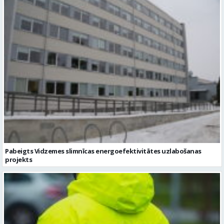
Pabeigts Vidzemes slimnīcas energoefektivitātes uzlabošanas
projekts