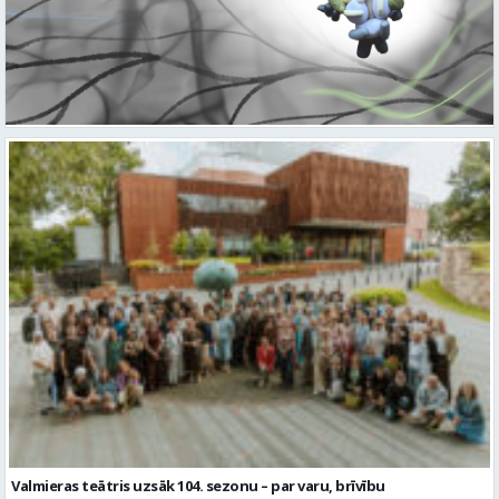
Valmieras teātris uzsāk 104. sezonu – par varu, brīvību