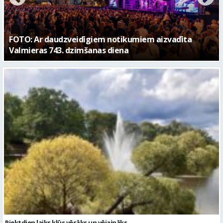
FOTO: Valmieras pilsētas svētku gājiens 2026
Piektdien laiks kļūs vēsāks un vējaināks