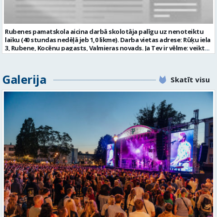
prasībām; kompetences: prasme patstāvīgi un mērķtiecīgi
organizēt savu darbu; psiholoģiskā noturība un augsta saskarsmes
kultūra; Mēs piedāvājam: 0,675 likmes; 27 stundas nedēļā atalgojumu
atbilstoši Ministru kabineta noteikumiem Nr. 445 “Pedagogu darba
Rubenes pamatskola aicina darbā skolotāja palīgu uz nenoteiktu
samaksas noteikumi” 1057,05 EUR pirms nodokļu nomaksas; darba
laiku (40 stundas nedēļā jeb 1,0 likme). Darba vietas adrese: Rūķu iela
devēja līdzfinansētu veselības apdrošināšanu pēc pārbaudes laika
3, Rubene, Kocēnu pagasts, Valmieras novads. Ja Tev ir vēlme: veikt
beigām; atsaucīgu kolektīvu. Curriculum Vitae (CV) un pieteikumu
bērnu aprūpi ikdienā; sadarboties ar grupas skolotājām, sniegt
lūdzam sūtīt uz e-pastu: auseklitis@valmiera.edu.lv ar norādi
atbalstu bērniem mācību jomu apguvē; veidot bērnos kulturālas
“Pirmsskolas izglītības mūzikas skolotājs” līdz 2026.gada
uzvedības un higiēnas iemaņas; rūpēties par bērnu dienas režīma
Galerija
27.augustam. Tālrunis uzziņām: 26856124 Profesija: PIRMSSKOLAS
Skatīt visu
ievērošanu; nodrošināt telpu, inventāra tīrību un kārtību; un ja Tev
IZGLĪTĪBAS MŪZIKAS SKOLOTĀJS Darba vietas adrese: LATVIJA, Kalna
ir: vismaz vispārējā vidējā izglītība (vēlams praktiskā pieredze darbā
iela 2, Kocēni, Kocēnu pag., Valmieras nov. Slodze: Nepilna slodze
ar bērniem); valsts valodas prasmes atbilstoši Valsts valodas likuma
Darbības joma: Izglītība / Zinātne Pieteikto vietu skaits: 1 Aktuāla
prasībām; kompetences: prasme plānot, organizēt un kvalitatīvi
līdz: 2026-08-27 Kontaktpersona: auseklitis@valmiera.edu.lv 26856124
veikt savu darbu, disciplinētība; pozitīva, radoša un atbildīga
attieksme pret darbu; psiholoģiskā noturība un augsta saskarsmes
kultūra; pozitīva un atbildīga attieksme pret darbu; mēs
piedāvājam: pamatalgu pārbaudes laikā 780,00 EUR pirms nodokļu
nomaksas, pēc pārbaudes laika 850 EUR pirms nodokļu nomaksas;
iespēju saņemt atvaļinājuma pabalstu par labu darba sniegumu;
darba devēja līdzfinansētu veselības apdrošināšanu pēc pārbaudes
laika beigām, kā arī citas sociālās garantijas atbilstoši darba
rezultātiem un normatīvajos aktos noteiktajam; drošu, estētisku
un sakārtotu darba vidi. Pieteikuma vēstuli, profesionālās darbības
aprakstu (CV), lūdzam iesniegt elektroniski, nosūtot uz e-pastu:
rubenes.pamatskola@valmiera.edu.lv ar norādi “Skolotāja palīga
vakance” līdz 2026. gada 16.augustam plkst. 12.00. Tālrunis papildu