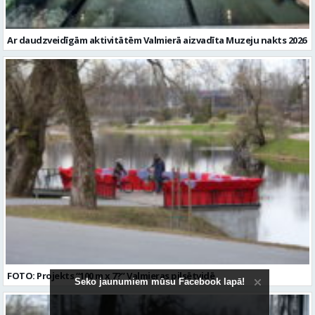
Ar daudzveidīgām aktivitātēm Valmierā aizvadīta Muzeju nakts 2026
FOTO: Projekts “100 m x 7?” Valmieras pilsētvidē
Seko jaunumiem mūsu Facebook lapā!