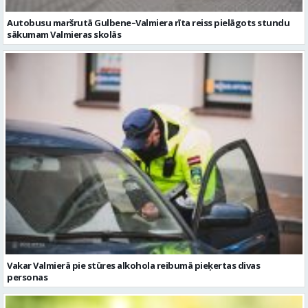
Autobusu maršrutā Gulbene–Valmiera rīta reiss pielāgots stundu
sākumam Valmieras skolās
Vakar Valmierā pie stūres alkohola reibumā pieķertas divas
personas