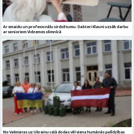
Ar smaidu un profesionālu sirdsiltumu: Dakteri Klauni uzsāk darbu
ar senioriem Vidzemes slimnīcā
No Valmieras uz Ukrainu ceļā dodas vēl viena humānās palīdzības