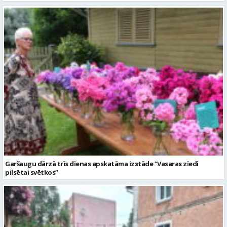
Garšaugu dārzā trīs dienas apskatāma izstāde “Vasaras ziedi
pilsētai svētkos”