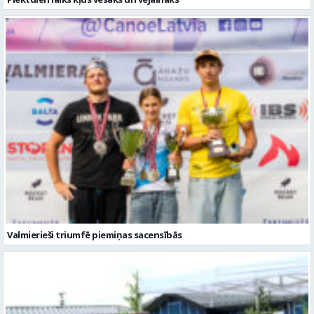
Valmierieši triumfē piemiņas sacensībās