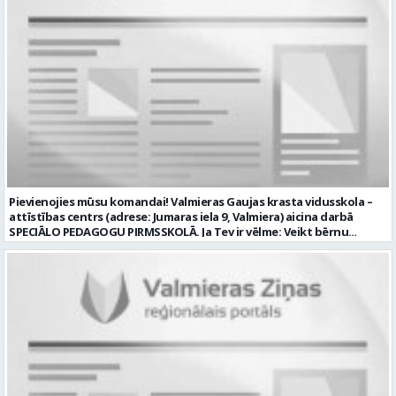
piedalīties Iestādes organizēto pasākumu tehniskajā uzbūvē un
nobūvē, sniegtu tehnisko atbalstu; pārzināt darbā lietojamo
tehnisko un elektroiekārtu darbības principus, lietošanas
noteikumus; un ja Tev ir: vismaz divu gadu pieredze līdzīgā darbā vai
amatā; labas datorprasmes; valsts valodas prasmes atbilstoši Valsts
valodas likuma prasībām; kompetences: prasme patstāvīgi pieņemt
lēmumus un organizēt savu darbu; lieliskas komunikācijas spējas;
precizitāte; pozitīva un atbildīga attieksme pret darbu; prasme
sadarboties un strādāt komandā; mēs piedāvājam: pamatalgu
pārbaudes laikā 985.00 EUR, pēc pārbaudes laika 1035.00 EUR pirms
nodokļu nomaksas; iespēju saņemt atvaļinājuma pabalstu darba un
dzīves līdzsvaram par labu darba sniegumu; darba devēja
līdzfinansētu veselības apdrošināšanu pēc pārbaudes laika beigām,
Pievienojies mūsu komandai! Valmieras Gaujas krasta vidusskola –
kā arī citas sociālās garantijas/labumus atbilstoši darba rezultātam
attīstības centrs (adrese: Jumaras iela 9, Valmiera) aicina darbā
un normatīvajos aktos noteiktajam; drošu un sakārtotu darba vidi;
SPECIĀLO PEDAGOGU PIRMSSKOLĀ. Ja Tev ir vēlme: Veikt bērnu
darbu atsaucīgu kolēģu komandā. CV un pieteikuma vēstuli lūdzam
attīstības, mācīšanās un speciālo vajadzību izvērtēšanu savas
iesniegt Valmieras Kultūras centrā (adrese: Rīgas iela 10, Valmiera,
kompetences ietvaros Plānot un īstenot individuālās un grupu
Valmieras novads) vai nosūtīt uz e-pastu
nodarbības bērniem ar speciālām izglītības vajadzībām Izstrādāt
kultura@valmierasnovads.lv ar norādi “Skaņu un gaismas operatora
individuālos atbalsta pasākumus un piedalīties individuālo
amatam” līdz 2026. gada 24. augustam. Tālrunis papildu informācijai:
izglītības programmu izstrādē un īstenošanā Sniegt metodisku
27767401. Profesija: SKAŅU OPERATORS Darba vietas adrese: LATVIJA,
atbalstu pirmsskolas pedagogiem darbā ar bērniem, kuriem
Rīgas iela 10, Valmiera, Valmieras nov. Darbības joma: Elektronika /
nepieciešams papildu atbalsts Konsultēt bērnu vecākus par bērna
Enerģētika / Elektroenerģija Pieteikto vietu skaits: 1 Aktuāla līdz:
attīstības veicināšanu un nepieciešamajiem atbalsta pasākumiem
2026-08-24 Kontaktpersona: kultura@valmierasnovads.lv 27767401
Sadarboties ar izglītības iestādes atbalsta komandu, pedagogiem
un citiem speciālistiem. Veikt pedagoģisko dokumentāciju atbilstoši