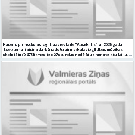
normatīvo aktu prasībām Piedalīties izglītības iestādes attīstības
pilnveidē un ja Tev ir: Augstākā pedagoģiskā izglītība speciālajā
pedagoģijā vai atbilstoša profesionālā kvalifikācija saskaņā ar
normatīvajiem aktiem Zināšanas par bērnu attīstību, iekļaujošās
izglītības principiem un speciālā pedagoga darba metodēm
pirmsskolā Prasme plānot, organizēt un izvērtēt individuālo
atbalstu bērniem Labas sadarbības un komunikācijas prasmes
darbā ar bērniem, vecākiem un kolēģiem Atbildības sajūta, empātija,
pacietība un augsta profesionālā ētika Labas latviešu valodas
Kocēnu pirmsskolas izglītības iestāde “Auseklītis”, ar 2026.gada
zināšanas atbilstoši normatīvo aktu prasībām Prasme strādāt ar
1.septembri aicina darbā radošu pirmsskolas izglītības mūzikas
informācijas un komunikācijas tehnoloģijām ikdienas darba
skolotāju (0,675 likmes, jeb 27 stundas nedēļā) uz nenoteiktu laiku.
pienākumu veikšanai. mēs piedāvājam: Darbu uz nenoteiktu laiku 30
Darba vieta: Kalna iela 2, Kocēni, Kocēnu pagasts, Valmieras novads
stundas nedēļā (1 likme) Atalgojumu EUR 1351 pirms nodokļu
Ja Jūs vēlaties: plānot un nodrošināt kvalitatīvu, izglītojamo
nomaksas (t.sk. piemaksa par darbu īpašos apstākļos) Sociālās
vecumam atbilstošu mācību procesu; veikt izglītojamo attīstības
garantijas Darba devēja līdzfinansētu veselības apdrošināšanas
dinamikas izpēti; sadarbībā ar Iestādes skolotājiem, organizēt
polisi Profesionālās kompetences pilnveides iespējas Dinamisku,
svētkus, tematiskus pasākumus, jautrus brīžus un citas aktivitātes;
radošu un atbalstošu darba vidi Pretendentiem profesionālās
plānot savu darbību, sagatavot amata veikšanai nepieciešamo
darbības aprakstu (CV) un izglītības dokumenta kopiju lūdzam
dokumentāciju, tostarp e-vidē; iesaistīties Iestādes attīstības
iesniegt līdz 2026. gada 17.augustam e-pastā vgv@valmiera.edu.lv.
plānošanā un īstenošanā atbilstoši kompetencei; un Jums ir:
Tālrunis uzziņai: 29182105. Profesija: SPECIĀLAIS PEDAGOGS Darba
izglītība atbilstoši Ministru kabineta noteikumiem Nr. 569
vietas adrese: LATVIJA, Jumaras iela 9, Valmiera, Valmieras nov.
“Noteikumi par pedagogiem nepieciešamo izglītību un profesionālo
Darbības joma: Izglītība / Zinātne Pieteikto vietu skaits: 1 Aktuāla
kvalifikāciju un pedagogu profesionālās kompetences pilnveides
līdz: 2026-08-17 Kontaktpersona: vgv@valmiera.edu.lv 29182105
kārtību”; pieredze darbā ar bērniem; valsts valodas prasmes
atbilstoši Valsts valodas likuma prasībām; obligāta ārsta izziņa
(veidlapa Nr.027/u) ar atļauju strādāt pedagoģisko darbu; atbilstība
Izglītības likuma un Bērnu tiesību aizsardzības likuma noteiktajām