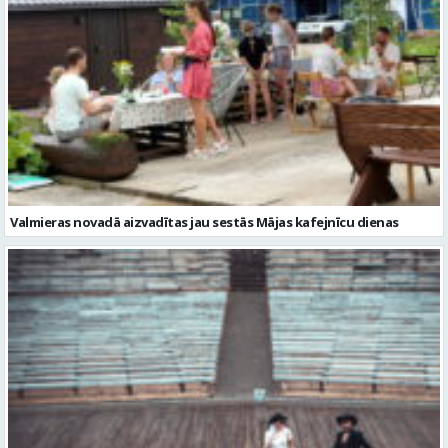
Valmieras novadā aizvadītas jau sestās Mājas kafejnīcu dienas