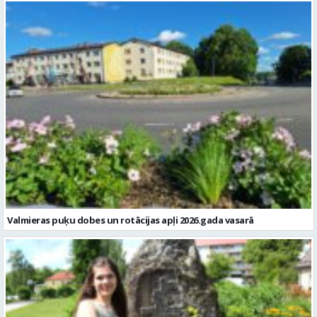
Valmieras puķu dobes un rotācijas apļi 2026.gada vasarā