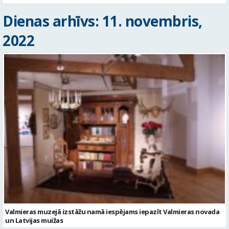
Dienas arhīvs: 11. novembris,
2022
Valmieras muzejā izstāžu namā iespējams iepazīt Valmieras novada
un Latvijas muižas