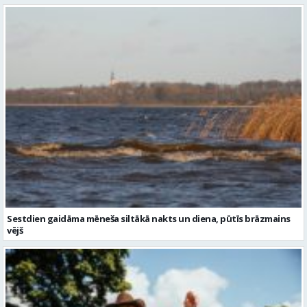
Sestdien gaidāma mēneša siltākā nakts un diena, pūtīs brāzmains
vējš