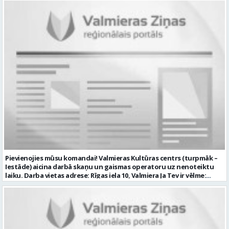
profesionālā vai vispārējā vidējā izglītība DE, CE kategorijas
transportlīdzekļa vadītāja apliecība vēlama D, CE kategorijas
transportlīdzekļa vadītāja pieredze vismaz 2 gadi labas saskarsmes
un komunikācijas prasmes pieredze transportlīdzekļu remontu
veikšanā UZŅĒMUMS PIEDĀVĀ: darbu stabilā uzņēmumā darba
samaksu no 1600 EUR (pirms nodokļu nomaksas) darba laiku pēc
grafika: dežūra 08.00 – 17.00, 2.dežūra 08.00 – 21.00. pilnas sociālās
garantijas veselības apdrošināšanas iespējas dinamisku un
profesionālu darba vidi CV ar norādi vakancei „Tehniskās palīdzības
automobiļa vadītājs” iesniegt: sūtot elektroniski uz info@vtu-
valmiera.lv personīgi SIA „VTU Valmiera”, Reģ.nr. 40003004220,
administrācijas ēkas „Brandeļi”, Brandeļi, Kocēnu pagasts, Valmieras
novads, personāla daļā darba dienās no plkst. 09:00 līdz 16:00.
Sazināsimies ar pretendentiem, kuri būs izvirzīti nākamajai atlases
kārtai. * Iesniegtos personas datus SIA “VTU VALMIERA” izmantos, lai
konkursa kārtībā noteiktu vakancei atbilstošāko kandidātu. Ja
kandidāts vēlas, lai viņa personas dati tiktu saglabāti SIA “VTU
VALMIERA” iekšējā datu bāzē ar mērķi tos apstrādāt citos SIA “VTU
Pievienojies mūsu komandai! Valmieras Kultūras centrs (turpmāk –
VALMIERA” personāla atlases konkursos, tad pieteikumā vakancei
Iestāde) aicina darbā skaņu un gaismas operatoru uz nenoteiktu
lūdzam kandidātam norādīt savu piekrišanu personas datu
laiku. Darba vietas adrese: Rīgas iela 10, Valmiera Ja Tev ir vēlme:
saglabāšanai. Profesija: AUTOMOBIĻA VADĪTĀJS Darba vietas adrese:
nodrošināt skaņas un gaismas iekārtu un to vadības sistēmas
LATVIJA, Brandeļi, Brandeļi, Kocēnu pag., Valmieras nov. Darba laika
darbību un attīstību Iestādē; veikt skaņotāja un gaismošanas
veids: Maiņu darbs Darbības joma: Pakalpojumi Pieteikto vietu
operatora pienākumus pasākumos Iestādēs telpās un ārpus tām
skaits: 1 Aktuāla līdz: 2026-08-21 Kontaktpersona: CV ar norādi
Iestādes; piemērot skaņas un gaismas mākslinieciskos risinājumus
vakancei lūdzu sūtīt uz e-pastu info@vtu-valmiera.lv vai iesniegt
pasākumos, plānot un organizēt apskaņošanas un gaismošanas
personīgi
procesu, kā arī veikt pasākumu apskaņošanu un gaismošanu;