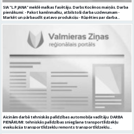
SIA "L.P.JANA" meklē malkas fasētāju. Darbs Kocēnos maiņās. Darba
pienākumi: - Pakot kamīnmalku, atbilstoši darba uzdevumam -
Marķēt un pārbaudīt gatavo produkciju - Rūpēties par darba
kvalitāti un kārtību darba vietā Prasības kandidātiem: - Laba fiziskā
izturība - Precizitāte un ātrums - Prasme un vēlme strādāt komandā
Uzņēmums piedāvā: - Atalgojumu EUR 1200 bruto (atkarīgs no
padarītā) - Vienmēr laikā izmaksātu algu - Profesionālus un
atbalstošus kolēģus Lūgums CV sūtīt uz e- pastu:
pasutijumi@lpjana.lv vai zvanīt pa tālruni: 28319289 Profesija:
SAIŅOŠANAS OPERATORS Algas izmaksas veids: Laika darba alga
Darba vietas adrese: LATVIJA, Gravas iela 2, Kocēni, Kocēnu pag.,
Valmieras nov. Slodze: Viena vesela slodze Darbības joma: Ražošana
Pieteikto vietu skaits: 2 Aktuāla līdz: 2027-09-07 Darba sākšanas
datums: 2026-08-17 Kontaktpersona: Davids Pavlovs
Aicinām darbā tehniskās palīdzības automobiļa vadītāju DARBA
PIENĀKUMI: tehniskās palīdzības sniegšana transportlīdzekļu
evakuācija transportlīdzekļu remonts transportlīdzekļu
sagatavošana tehniskai apskatei PRASĪBAS PRETENDENTIEM: