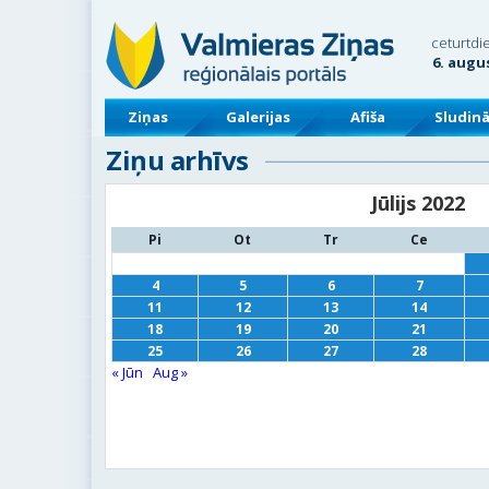
ceturtdi
6. augu
Ziņas
Galerijas
Afiša
Sludin
Ziņu arhīvs
Jūlijs 2022
Pi
Ot
Tr
Ce
4
5
6
7
11
12
13
14
18
19
20
21
25
26
27
28
« Jūn
Aug »