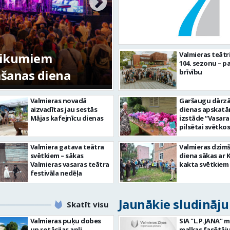
tikumiem
Valmieras teātr
104. sezonu – pa
mšanas diena
FOTO: Valmieras pi
brīvību
Valmieras novadā
Garšaugu dārzā 
aizvadītas jau sestās
dienas apskat
Mājas kafejnīcu dienas
izstāde “Vasara
pilsētai svētkos
Valmiera gatava teātra
Valmieras dzim
svētkiem – sākas
diena sākas ar 
Valmieras vasaras teātra
kakta svētkiem
festivāla nedēļa
Jaunākie sludināj
Skatīt visu
Valmieras puķu dobes
SIA "L.P.JANA" 
un rotācijas apļi
malkas fasētāju