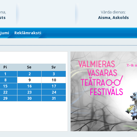
ena,
Vārda dienas:
sts
Aisma, Askolds
ājumi
Reklāmraksti
Pi
Se
Sv
1
2
3
8
9
10
15
16
17
22
23
24
29
30
31