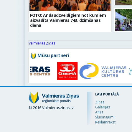
FOTO: Ar daudzveidīgiem notikumiem
aizvadīta Valmieras 743. dzimšanas
diena
Valmieras Ziņas
Mūsu partneri
LASI PORTĀLĀ
Ziņas
Galerijas
© 2016 Valmieraszinas.lv
Afiša
Sludinājumi
Reklāmraksti