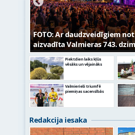
ūras
FOTO: Ar daudzveidīgiem no
aizvadīta Valmieras 743. dzi
Piektdien laiks kļūs
vēsāks un vējaināks
Valmierieši triumfē
piemiņas sacensībās
Redakcija iesaka