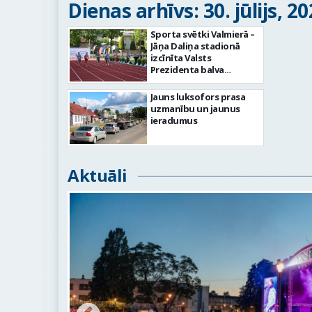
Dienas arhīvs: 30. jūlijs, 2
Sporta svētki Valmierā –
Jāņa Daliņa stadionā
izcīnīta Valsts
Prezidenta balva
vieglatlētikā
Jauns luksofors prasa
uzmanību un jaunus
ieradumus
Aktuāli