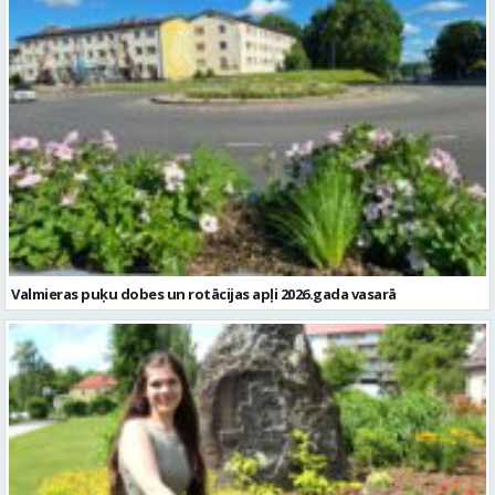
Valmieras puķu dobes un rotācijas apļi 2026.gada vasarā