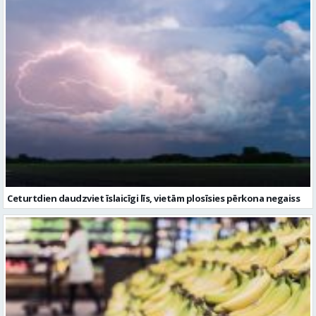
Ceturtdien daudzviet īslaicīgi līs, vietām plosīsies pērkona negaiss