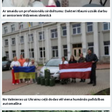
Ar smaidu un profesionālu sirdsiltumu: Dakteri Klauni uzsāk darbu
ar senioriem Vidzemes slimnīcā
No Valmieras uz Ukrainu ceļā dodas vēl viena humānās palīdzības
automašīna