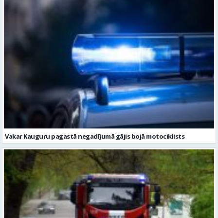
Vakar Kauguru pagastā negadījumā gājis bojā motociklists