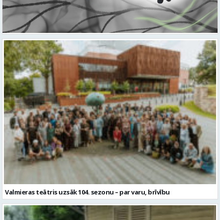
Valmieras teātris uzsāk 104. sezonu – par varu, brīvību