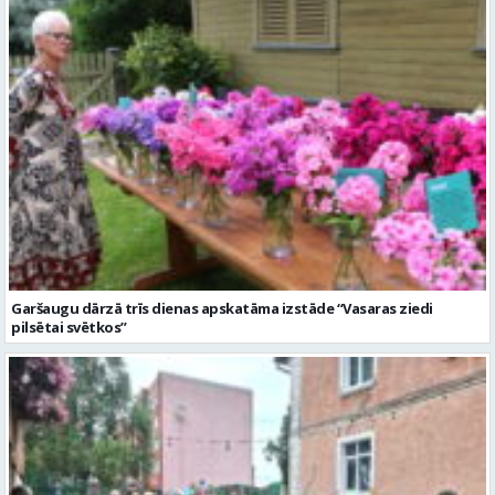
Garšaugu dārzā trīs dienas apskatāma izstāde “Vasaras ziedi
pilsētai svētkos”