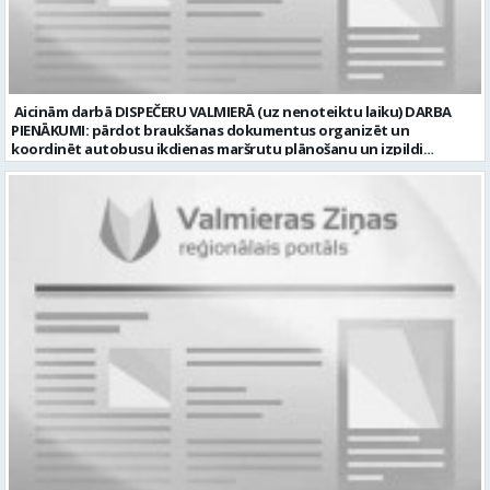
Nekustamais īpašums Pieteikto vietu skaits: 1 Līgums: Darbinieka
amats uz nenoteiktu laiku Aktuāla līdz: 2026-08-20 Kontaktpersona:
CV lūdzam sūtīt uz e-pastu: vbrugis@inbox.lv
Aicinām darbā DISPEČERU VALMIERĀ (uz nenoteiktu laiku) DARBA
PIENĀKUMI: pārdot braukšanas dokumentus organizēt un
koordinēt autobusu ikdienas maršrutu plānošanu un izpildi
nodrošināt autobusu vadītāju dienas darba uzdevumu
sagatavošanu PRASĪBAS PRETENDENTIEM: vidējā vai vidējā
profesionālā izglītība augsta atbildības sajūta, precizitāte un labas
komunikācijas spējas labas iemaņas darbā ar datoru un
elektronisko kases aparātu UZŅĒMUMS PIEDĀVĀ: darbu stabilā
uzņēmumā darba laiku: maiņu grafiks (1. dežūra no plkst. 05.20 līdz
plkst. 16.20 un 2.dežūra no plkst. 12.50-21.00) darba samaksu sākot no
1100 līdz 1250 EUR (pirms nodokļu nomaksas) pilnas sociālās
garantijas veselības apdrošināšanas iespējas dinamisku un
profesionālu darba vidi apmācību pirms darba pienākumu
uzsākšanas CV ar norādi vakancei „dispečers Valmierā” iesniegt līdz
2026. gada 21. augustam (ieskaitot): sūtot elektroniski uz info@vtu-
valmiera.lv personīgi SIA „VTU Valmiera”, Reģ.nr. 40003004220,
„Brandeļi”, Brandeļi, Kocēnu pagasts, Valmieras novads, personāla
daļā darba dienās no plkst. 13:00 līdz 16:00. 2 nedēļu laikā pēc
konkursa termiņa beigām sazināsimies ar pretendentiem, kuri tiks
aicināti uz tikšanos klātienē. Informācijai: 29231565 * Iesniegtos
personas datus SIA “VTU VALMIERA” izmantos, lai konkursa kārtībā