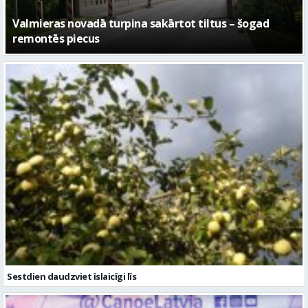
No pagaidu teātra līdz laikmetīgās kultūras centram
– kā attīstīsies “Kurtuve”
Sestdien daudzviet īslaicīgi līs