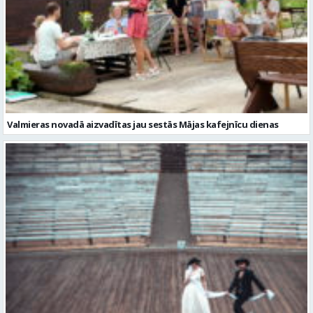
Valmieras novadā aizvadītas jau sestās Mājas kafejnīcu dienas