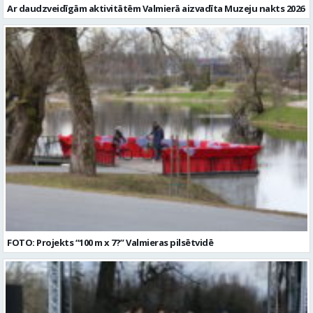
Ar daudzveidīgām aktivitātēm Valmierā aizvadīta Muzeju nakts 2026
FOTO: Projekts “100 m x 7?” Valmieras pilsētvidē