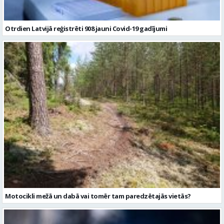
Otrdien Latvijā reģistrēti 908 jauni Covid-19 gadījumi
Motocikli mežā un dabā vai tomēr tam paredzētajās vietās?