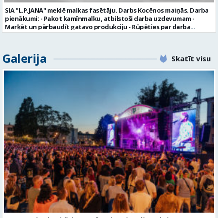
noteiktu vakancei atbilstošāko kandidātu. Ja kandidāts vēlas, lai
SIA "L.P.JANA" meklē malkas fasētāju. Darbs Kocēnos maiņās. Darba
viņa personas dati tiktu saglabāti SIA “VTU VALMIERA” iekšējā datu
pienākumi: - Pakot kamīnmalku, atbilstoši darba uzdevumam -
bāzē ar mērķi tos apstrādāt citos SIA “VTU VALMIERA” personāla
Marķēt un pārbaudīt gatavo produkciju - Rūpēties par darba
atlases konkursos, tad pieteikumā vakancei lūdzam kandidātam
kvalitāti un kārtību darba vietā Prasības kandidātiem: - Laba fiziskā
norādīt savu piekrišanu personas datu saglabāšanai. Profesija:
izturība - Precizitāte un ātrums - Prasme un vēlme strādāt komandā
TRANSPORTA DISPEČERS Darba vietas adrese: LATVIJA, Stacijas iela 1,
Uzņēmums piedāvā: - Atalgojumu EUR 1200 bruto (atkarīgs no
Galerija
Valmiera, Valmieras nov. Darba laika veids: Summētais darba laiks
Skatīt visu
padarītā) - Vienmēr laikā izmaksātu algu - Profesionālus un
Darba veids: Darbinieka amats uz nenoteiktu laiku Slodze: Viena
atbalstošus kolēģus Lūgums CV sūtīt uz e- pastu:
vesela slodze Darbības joma: Pakalpojumi Pieteikto vietu skaits: 1
pasutijumi@lpjana.lv vai zvanīt pa tālruni: 28319289 Profesija:
Līgums: Darbinieka amats uz nenoteiktu laiku Aktuāla līdz: 2026-08-
SAIŅOŠANAS OPERATORS Algas izmaksas veids: Laika darba alga
21 Kontaktpersona: CV ar norādi vakancei lūdzu sūtīt uz e-pastu
Darba vietas adrese: LATVIJA, Gravas iela 2, Kocēni, Kocēnu pag.,
info@vtu-valmiera.lv vai iesniegt personīgi Izglītības līmenis:
Valmieras nov. Slodze: Viena vesela slodze Darbības joma: Ražošana
Vispārējā vidējā izglītība
Pieteikto vietu skaits: 2 Aktuāla līdz: 2027-09-07 Darba sākšanas
datums: 2026-08-17 Kontaktpersona: Davids Pavlovs