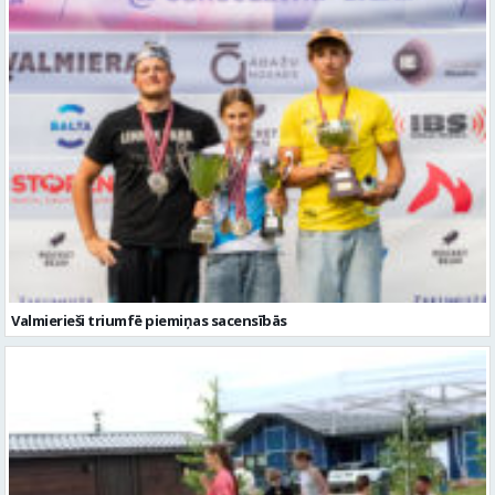
Valmierieši triumfē piemiņas sacensībās