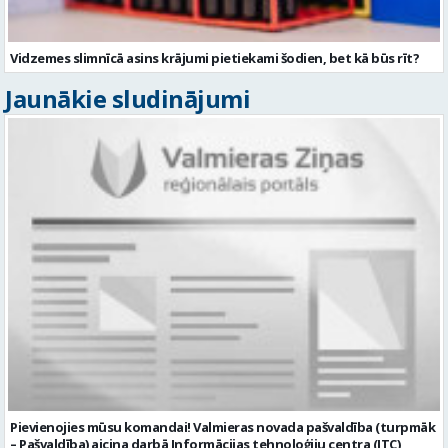
Vidzemes slimnīcā asins krājumi pietiekami šodien, bet kā būs rīt?
Jaunākie sludinājumi
Pievienojies mūsu komandai! Valmieras novada pašvaldība (turpmāk
– Pašvaldība) aicina darbā Informācijas tehnoloģiju centra (ITC)