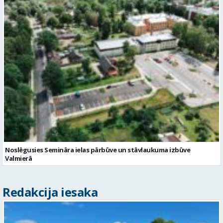
Noslēgusies Semināra ielas pārbūve un stāvlaukuma izbūve
Valmierā
Redakcija iesaka