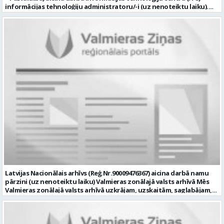
informācijas tehnoloģiju administratoru/-i (uz nenoteiktu laiku).
Darba vieta: Rūjienas un Naukšēnu apvienību teritorijās Ja Tev ir
vēlme: nodrošināt ar informācijas un komunikācijas tehnoloģijām
(turpmāk – IKT) saistīto problēmu pieteikumu pārvaldību un
operatīvu risināšanu; nodrošināt datortehnikas lietotāju atbalstu
un ar to saistīto problēmsituāciju risināšanu; uzstādīt, konfigurēt,
diagnosticēt un modernizēt Pašvaldības iestāžu datortehniku,
datortīklus un programmatūru, novērst kļūmes to darbībā;
kontrolēt ārējo pakalpojumu sniedzēju darbu izpildi Pašvaldības
iestādēs infrastruktūras uzturēšanā; sagatavot priekšlikumus par
IKT nomaiņu un efektīvāku izmantošanu; un ja Tev ir: vismaz vidējā
profesionālā izglītība informācijas tehnoloģiju jomā; darba
pieredze (ar informācijas tehnoloģijām saistītā jomā); izpratne par
datortehnikas un biroja tehnikas uzbūvi un problēmu risināšanas
secību; izpratne par datortīkla uzbūvi, tīkla iekārtu darbības
principiem; valsts valodas prasmes atbilstoši Valsts valodas likuma
prasībām; kompetences: ļoti labas organizatoriskās un saskarsmes
spējas, argumentācijas prasme; prasme patstāvīgi pieņemt
lēmumus; analītiskās spējas; augsta atbildības sajūta; precizitāte;
spēja strādāt individuāli un komandā; pašiniciatīva un spēja meklēt
Latvijas Nacionālais arhīvs (Reģ.Nr.90009476367) aicina darbā namu
un piedāvāt jaunus risinājumus; mēs piedāvājam: dinamisku,
pārzini (uz nenoteiktu laiku) Valmieras zonālajā valsts arhīvā Mēs
interesantu un atbildīgu darbu un ideju īstenošanas iespējas uz
Valmieras zonālajā valsts arhīvā uzkrājam, uzskaitām, saglabājam,
attīstību vērstā Pašvaldībā; pamatalgu pārbaudes laikā 1258,- EUR
darām pieejamu un popularizējam nacionālo dokumentāro
pirms nodokļu nomaksas, pēc pārbaudes laika 1310,- EUR pirms
mantojumu. Mūsu pārraudzībā un darbības zonā ietilpst Valmieras,
nodokļu nomaksas; iespēju saņemt atvaļinājuma pabalstu darba un
Valkas, Smiltenes un Limbažu novadi. Aicinām savai komandai
dzīves līdzsvaram par labu darba sniegumu; darba devēja
pievienoties čaklu, rūpīgu un atbildīgu kolēģi namu pārziņa amatā,