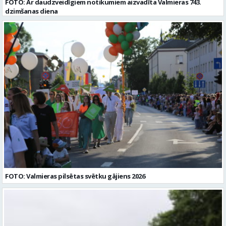
FOTO: Ar daudzveidīgiem notikumiem aizvadīta Valmieras 743.
dzimšanas diena
FOTO: Valmieras pilsētas svētku gājiens 2026