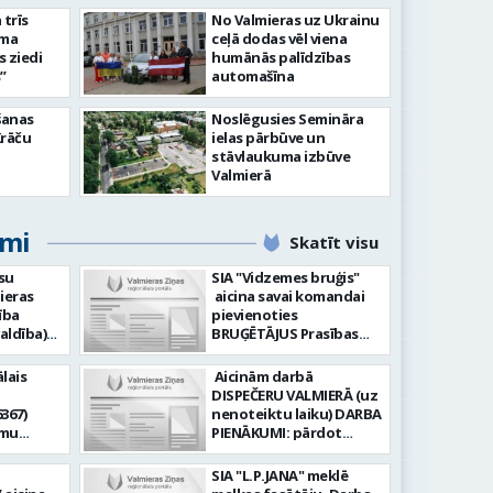
slimnīcā
trīs
No Valmieras uz Ukrainu
āma
ceļā dodas vēl viena
s ziedi
humānās palīdzības
”
automašīna
šanas
Noslēgusies Semināra
Krāču
ielas pārbūve un
stāvlaukuma izbūve
Valmierā
umi
Skatīt visu
su
SIA "Vidzemes bruģis"
ieras
aicina savai komandai
ība
pievienoties
aldība)
BRUĢĒTĀJUS Prasības
pretendentiem: Vēlme
hnoloģiju
strādāt - augsta
lais
Aicinām darbā
ormācijas
atbildības sajūta pret
DISPEČERU VALMIERĀ (uz
darbu, precizitāte;
367)
nenoteiktu laiku) DARBA
-i (uz
Pieredze bruģēšanā vai
amu
PIENĀKUMI: pārdot
u). Darba
ceļu būvniecībā. Darba
oteiktu
braukšanas
un
pienākumi: Bruģakmens
 zonālajā
dokumentus organizēt
SIA "L.P.JANA" meklē
enību
ieklāšana; Ceļu, ielas
un koordinēt autobusu