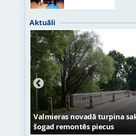
Aktuāli
ežojumi
s
Valmieras novadā turpina sakā
šogad remontēs piecus