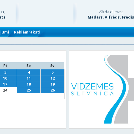
na,
Vārda dienas:
sts
Madars, Alfrēds, Fredi
ājumi
Reklāmraksti
Pi
Se
Sv
3
4
5
10
11
12
17
18
19
24
25
26