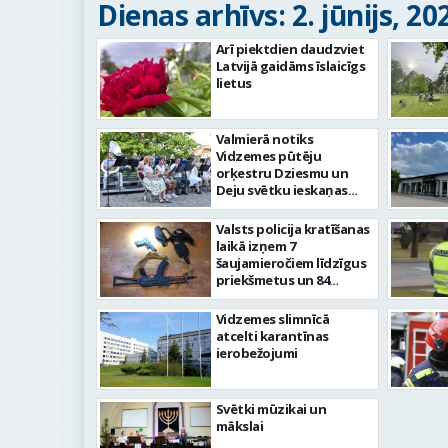
Dienas arhīvs: 2. jūnijs, 20
Arī piektdien daudzviet
Latvijā gaidāms īslaicīgs
lietus
Valmierā notiks
Vidzemes pūtēju
orķestru Dziesmu un
Deju svētku ieskaņas
koncerts
Valsts policija kratīšanas
laikā izņem 7
šaujamieročiem līdzīgus
priekšmetus un 84
patronas
Vidzemes slimnīcā
atcelti karantīnas
ierobežojumi
Svētki mūzikai un
mākslai