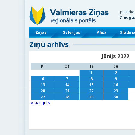
piektdie
7. augu
Ziņas
Galerijas
Afiša
Sludin
Ziņu arhīvs
Jūnijs 2022
Pi
Ot
Tr
Ce
1
2
6
7
8
9
13
14
15
16
20
21
22
23
27
28
29
30
« Mai
Jūl »