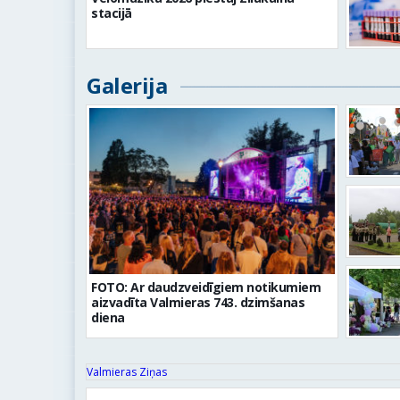
stacijā
Galerija
FOTO: Ar daudzveidīgiem notikumiem
aizvadīta Valmieras 743. dzimšanas
diena
Valmieras Ziņas