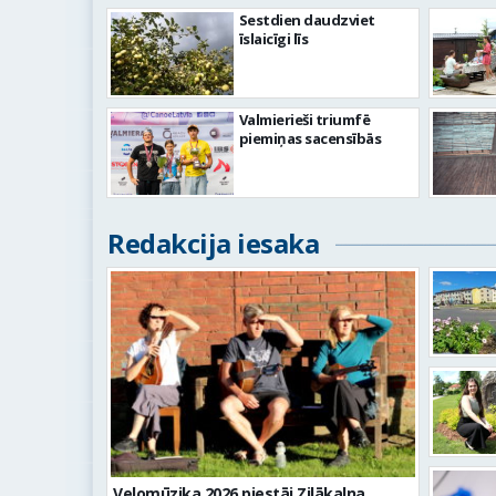
Sestdien daudzviet
īslaicīgi līs
Valmierieši triumfē
piemiņas sacensībās
Redakcija iesaka
Velomūzika 2026 piestāj Zilākalna