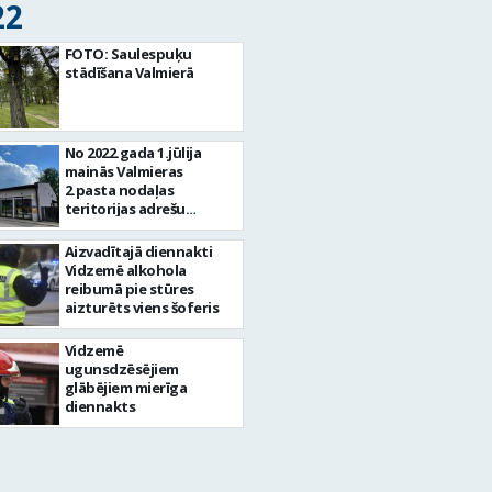
22
FOTO: Saulespuķu
stādīšana Valmierā
No 2022.gada 1.jūlija
mainās Valmieras
2.pasta nodaļas
teritorijas adrešu
indekss
Aizvadītajā diennakti
Vidzemē alkohola
reibumā pie stūres
aizturēts viens šoferis
Vidzemē
ugunsdzēsējiem
glābējiem mierīga
diennakts