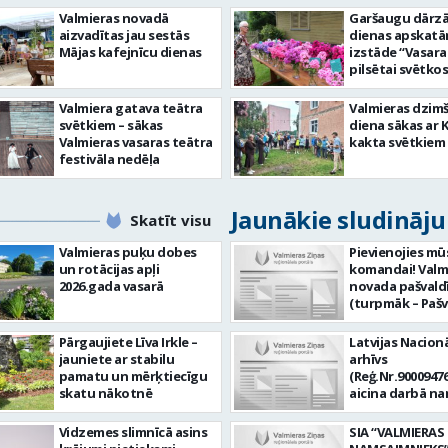
Valmieras novadā
Garšaugu dārzā 
aizvadītas jau sestās
dienas apskat
Mājas kafejnīcu dienas
izstāde “Vasara
pilsētai svētkos
Valmiera gatava teātra
Valmieras dzim
svētkiem – sākas
diena sākas ar 
Valmieras vasaras teātra
kakta svētkiem
festivāla nedēļa
Jaunākie sludināj
Skatīt visu
Valmieras puķu dobes
Pievienojies mū
un rotācijas apļi
komandai! Valm
2026.gada vasarā
novada pašvald
(turpmāk – Pašv
aicina darbā
Informācijas te
Pārgaujiete Līva Irkle –
Latvijas Nacionā
centra (ITC) inf
jauniete ar stabilu
arhīvs
tehnoloģiju
pamatu un mērķtiecīgu
(Reģ.Nr.90009476
administratoru/
skatu nākotnē
aicina darbā n
nenoteiktu laik
pārzini (uz nen
vieta: Rūjienas 
laiku) Valmieras
Vidzemes slimnīcā asins
SIA “VALMIERAS
Naukšēnu apvi
valsts arhīvā Mēs