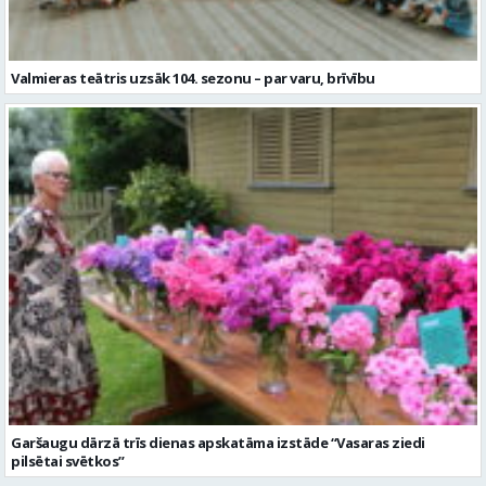
Valmieras teātris uzsāk 104. sezonu – par varu, brīvību
Garšaugu dārzā trīs dienas apskatāma izstāde “Vasaras ziedi
pilsētai svētkos”