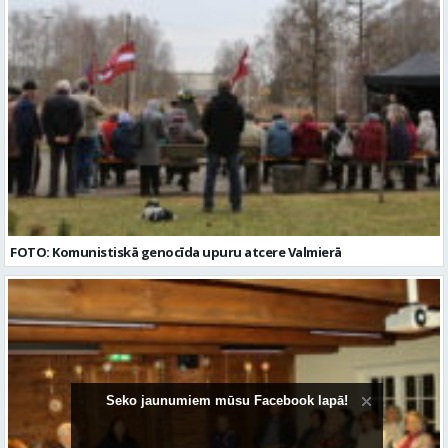
FOTO: Komunistiskā genocīda upuru atcere Valmierā
Seko jaunumiem mūsu Facebook lapā!