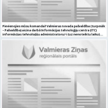
Pievienojies mūsu komandai! Valmieras novada pašvaldība (turpmāk
– Pašvaldība) aicina darbā Informācijas tehnoloģiju centra (ITC)
informācijas tehnoloģiju administratoru/-i (uz nenoteiktu laiku).
Darba vieta: Rūjienas un Naukšēnu apvienību teritorijās Ja Tev ir
vēlme: nodrošināt ar informācijas un komunikācijas tehnoloģijām
(turpmāk – IKT) saistīto problēmu pieteikumu pārvaldību un
operatīvu risināšanu; nodrošināt datortehnikas lietotāju atbalstu
un ar to saistīto problēmsituāciju risināšanu; uzstādīt, konfigurēt,
diagnosticēt un modernizēt Pašvaldības iestāžu datortehniku,
datortīklus un programmatūru, novērst kļūmes to darbībā;
kontrolēt ārējo pakalpojumu sniedzēju darbu izpildi Pašvaldības
iestādēs infrastruktūras uzturēšanā; sagatavot priekšlikumus par
IKT nomaiņu un efektīvāku izmantošanu; un ja Tev ir: vismaz vidējā
profesionālā izglītība informācijas tehnoloģiju jomā; darba
pieredze (ar informācijas tehnoloģijām saistītā jomā); izpratne par
datortehnikas un biroja tehnikas uzbūvi un problēmu risināšanas
secību; izpratne par datortīkla uzbūvi, tīkla iekārtu darbības
principiem; valsts valodas prasmes atbilstoši Valsts valodas likuma
prasībām; kompetences: ļoti labas organizatoriskās un saskarsmes
spējas, argumentācijas prasme; prasme patstāvīgi pieņemt