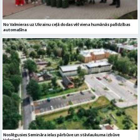
No Valmieras uz Ukrainu ceļā dodas vēl viena humānās palīdzības
automašīna
Noslēgusies Semināra ielas pārbūve un stāvlaukuma izbūve
Valmierā