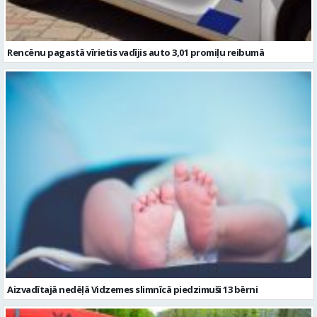
Rencēnu pagastā vīrietis vadījis auto 3,01 promiļu reibumā
Aizvadītajā nedēļā Vidzemes slimnīcā piedzimuši 13 bērni