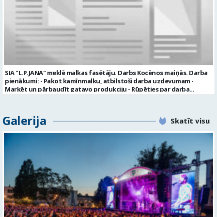
uzsākšanas CV ar norādi vakancei „dispečers Valmierā” iesniegt līdz
2026. gada 21. augustam (ieskaitot): sūtot elektroniski uz info@vtu-
valmiera.lv personīgi SIA „VTU Valmiera”, Reģ.nr. 40003004220,
„Brandeļi”, Brandeļi, Kocēnu pagasts, Valmieras novads, personāla
daļā darba dienās no plkst. 13:00 līdz 16:00. 2 nedēļu laikā pēc
konkursa termiņa beigām sazināsimies ar pretendentiem, kuri tiks
aicināti uz tikšanos klātienē. Informācijai: 29231565 * Iesniegtos
personas datus SIA “VTU VALMIERA” izmantos, lai konkursa kārtībā
noteiktu vakancei atbilstošāko kandidātu. Ja kandidāts vēlas, lai
SIA "L.P.JANA" meklē malkas fasētāju. Darbs Kocēnos maiņās. Darba
viņa personas dati tiktu saglabāti SIA “VTU VALMIERA” iekšējā datu
pienākumi: - Pakot kamīnmalku, atbilstoši darba uzdevumam -
bāzē ar mērķi tos apstrādāt citos SIA “VTU VALMIERA” personāla
Marķēt un pārbaudīt gatavo produkciju - Rūpēties par darba
atlases konkursos, tad pieteikumā vakancei lūdzam kandidātam
kvalitāti un kārtību darba vietā Prasības kandidātiem: - Laba fiziskā
norādīt savu piekrišanu personas datu saglabāšanai. Profesija:
izturība - Precizitāte un ātrums - Prasme un vēlme strādāt komandā
TRANSPORTA DISPEČERS Darba vietas adrese: LATVIJA, Stacijas iela 1,
Uzņēmums piedāvā: - Atalgojumu EUR 1200 bruto (atkarīgs no
Galerija
Valmiera, Valmieras nov. Darba laika veids: Summētais darba laiks
Skatīt visu
padarītā) - Vienmēr laikā izmaksātu algu - Profesionālus un
Darba veids: Darbinieka amats uz nenoteiktu laiku Slodze: Viena
atbalstošus kolēģus Lūgums CV sūtīt uz e- pastu:
vesela slodze Darbības joma: Pakalpojumi Pieteikto vietu skaits: 1
pasutijumi@lpjana.lv vai zvanīt pa tālruni: 28319289 Profesija:
Līgums: Darbinieka amats uz nenoteiktu laiku Aktuāla līdz: 2026-08-
SAIŅOŠANAS OPERATORS Algas izmaksas veids: Laika darba alga
21 Kontaktpersona: CV ar norādi vakancei lūdzu sūtīt uz e-pastu
Darba vietas adrese: LATVIJA, Gravas iela 2, Kocēni, Kocēnu pag.,
info@vtu-valmiera.lv vai iesniegt personīgi Izglītības līmenis:
Valmieras nov. Slodze: Viena vesela slodze Darbības joma: Ražošana
Vispārējā vidējā izglītība
Pieteikto vietu skaits: 2 Aktuāla līdz: 2027-09-07 Darba sākšanas
datums: 2026-08-17 Kontaktpersona: Davids Pavlovs