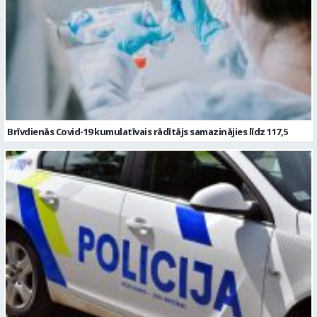
Brīvdienās Covid-19 kumulatīvais rādītājs samazinājies līdz 117,5