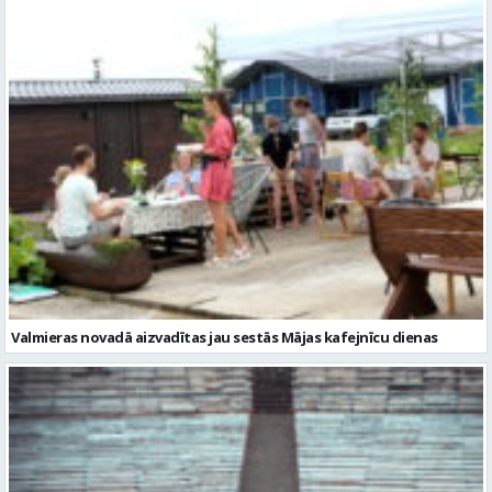
Valmieras novadā aizvadītas jau sestās Mājas kafejnīcu dienas