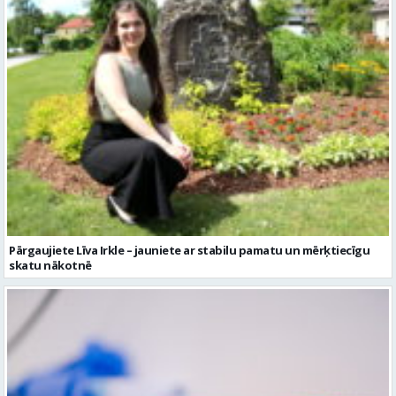
Pārgaujiete Līva Irkle – jauniete ar stabilu pamatu un mērķtiecīgu
skatu nākotnē