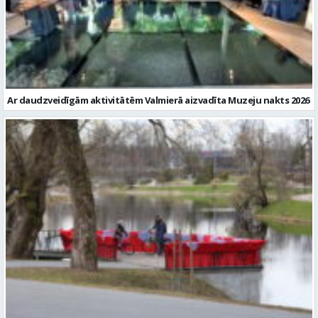
Ar daudzveidīgām aktivitātēm Valmierā aizvadīta Muzeju nakts 2026