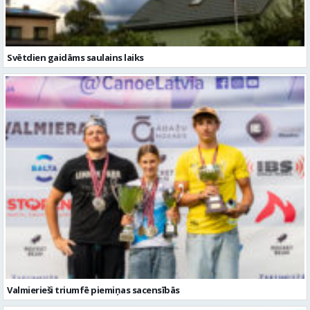
Svētdien gaidāms saulains laiks
Valmierieši triumfē piemiņas sacensībās