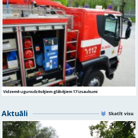
Vidzemē ugunsdzēsējiem glābējiem 17 izsaukumi
Aktuāli
Skatīt visu