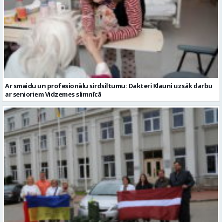
Ar smaidu un profesionālu sirdsiltumu: Dakteri Klauni uzsāk darbu
ar senioriem Vidzemes slimnīcā