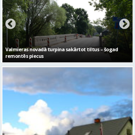
No pagaidu teātra līdz laikmetīgās kultūras centram
– kā attīstīsies “Kurtuve”