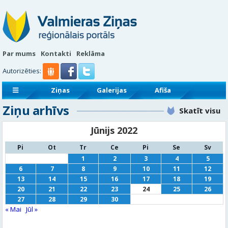
Par mums
Kontakti
Reklāma
Autorizēties:
Ziņas
Galerijas
Afiša
Ziņu arhīvs
Sludinājumi
Reklāmraksti
Skatīt visu
Jūnijs 2022
Pi
Ot
Tr
Ce
Pi
Se
Sv
1
2
3
4
5
6
7
8
9
10
11
12
13
14
15
16
17
18
19
20
21
22
23
24
25
26
27
28
29
30
« Mai
Jūl »