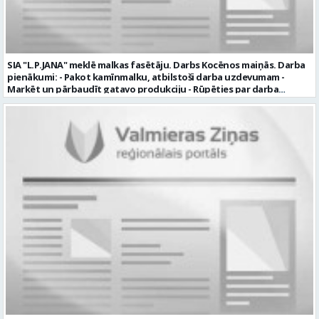
SIA "L.P.JANA" meklē malkas fasētāju. Darbs Kocēnos maiņās. Darba
pienākumi: - Pakot kamīnmalku, atbilstoši darba uzdevumam -
Marķēt un pārbaudīt gatavo produkciju - Rūpēties par darba
kvalitāti un kārtību darba vietā Prasības kandidātiem: - Laba fiziskā
izturība - Precizitāte un ātrums - Prasme un vēlme strādāt komandā
Uzņēmums piedāvā: - Atalgojumu EUR 1200 bruto (atkarīgs no
padarītā) - Vienmēr laikā izmaksātu algu - Profesionālus un
atbalstošus kolēģus Lūgums CV sūtīt uz e- pastu:
pasutijumi@lpjana.lv vai zvanīt pa tālruni: 28319289 Profesija:
SAIŅOŠANAS OPERATORS Algas izmaksas veids: Laika darba alga
Darba vietas adrese: LATVIJA, Gravas iela 2, Kocēni, Kocēnu pag.,
Valmieras nov. Slodze: Viena vesela slodze Darbības joma: Ražošana
Pieteikto vietu skaits: 2 Aktuāla līdz: 2027-09-07 Darba sākšanas
datums: 2026-08-17 Kontaktpersona: Davids Pavlovs