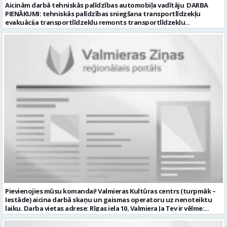
Aicinām darbā tehniskās palīdzības automobiļa vadītāju DARBA
PIENĀKUMI: tehniskās palīdzības sniegšana transportlīdzekļu
evakuācija transportlīdzekļu remonts transportlīdzekļu
sagatavošana tehniskai apskatei PRASĪBAS PRETENDENTIEM:
profesionālā vai vispārējā vidējā izglītība DE, CE kategorijas
transportlīdzekļa vadītāja apliecība vēlama D, CE kategorijas
transportlīdzekļa vadītāja pieredze vismaz 2 gadi labas saskarsmes
un komunikācijas prasmes pieredze transportlīdzekļu remontu
veikšanā UZŅĒMUMS PIEDĀVĀ: darbu stabilā uzņēmumā darba
samaksu no 1600 EUR (pirms nodokļu nomaksas) darba laiku pēc
grafika: dežūra 08.00 – 17.00, 2.dežūra 08.00 – 21.00. pilnas sociālās
garantijas veselības apdrošināšanas iespējas dinamisku un
profesionālu darba vidi CV ar norādi vakancei „Tehniskās palīdzības
automobiļa vadītājs” iesniegt: sūtot elektroniski uz info@vtu-
valmiera.lv personīgi SIA „VTU Valmiera”, Reģ.nr. 40003004220,
administrācijas ēkas „Brandeļi”, Brandeļi, Kocēnu pagasts, Valmieras
novads, personāla daļā darba dienās no plkst. 09:00 līdz 16:00.
Sazināsimies ar pretendentiem, kuri būs izvirzīti nākamajai atlases
kārtai. * Iesniegtos personas datus SIA “VTU VALMIERA” izmantos, lai
konkursa kārtībā noteiktu vakancei atbilstošāko kandidātu. Ja
kandidāts vēlas, lai viņa personas dati tiktu saglabāti SIA “VTU
VALMIERA” iekšējā datu bāzē ar mērķi tos apstrādāt citos SIA “VTU
Pievienojies mūsu komandai! Valmieras Kultūras centrs (turpmāk –
VALMIERA” personāla atlases konkursos, tad pieteikumā vakancei
Iestāde) aicina darbā skaņu un gaismas operatoru uz nenoteiktu
lūdzam kandidātam norādīt savu piekrišanu personas datu
laiku. Darba vietas adrese: Rīgas iela 10, Valmiera Ja Tev ir vēlme:
saglabāšanai. Profesija: AUTOMOBIĻA VADĪTĀJS Darba vietas adrese:
nodrošināt skaņas un gaismas iekārtu un to vadības sistēmas
LATVIJA, Brandeļi, Brandeļi, Kocēnu pag., Valmieras nov. Darba laika
darbību un attīstību Iestādē; veikt skaņotāja un gaismošanas