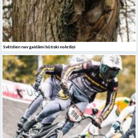
Svētdien nav gaidāmi būtiski nokrišņi