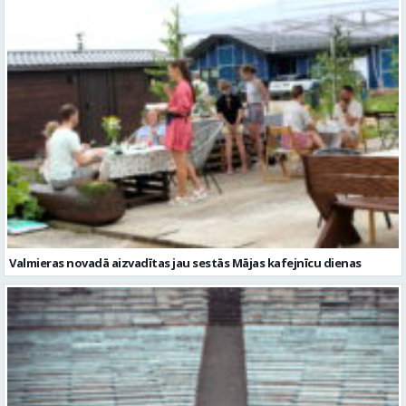
Valmieras novadā aizvadītas jau sestās Mājas kafejnīcu dienas