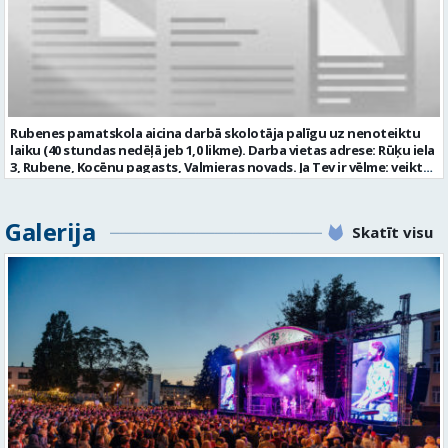
kārtību”; pieredze darbā ar bērniem; valsts valodas prasmes
atbilstoši Valsts valodas likuma prasībām; obligāta ārsta izziņa
(veidlapa Nr.027/u) ar atļauju strādāt pedagoģisko darbu; atbilstība
Izglītības likuma un Bērnu tiesību aizsardzības likuma noteiktajām
prasībām; kompetences: prasme patstāvīgi un mērķtiecīgi
organizēt savu darbu; psiholoģiskā noturība un augsta saskarsmes
kultūra; Mēs piedāvājam: 0,675 likmes; 27 stundas nedēļā atalgojumu
atbilstoši Ministru kabineta noteikumiem Nr. 445 “Pedagogu darba
Rubenes pamatskola aicina darbā skolotāja palīgu uz nenoteiktu
samaksas noteikumi” 1057,05 EUR pirms nodokļu nomaksas; darba
laiku (40 stundas nedēļā jeb 1,0 likme). Darba vietas adrese: Rūķu iela
devēja līdzfinansētu veselības apdrošināšanu pēc pārbaudes laika
3, Rubene, Kocēnu pagasts, Valmieras novads. Ja Tev ir vēlme: veikt
beigām; atsaucīgu kolektīvu. Curriculum Vitae (CV) un pieteikumu
bērnu aprūpi ikdienā; sadarboties ar grupas skolotājām, sniegt
lūdzam sūtīt uz e-pastu: auseklitis@valmiera.edu.lv ar norādi
atbalstu bērniem mācību jomu apguvē; veidot bērnos kulturālas
“Pirmsskolas izglītības mūzikas skolotājs” līdz 2026.gada
uzvedības un higiēnas iemaņas; rūpēties par bērnu dienas režīma
Galerija
27.augustam. Tālrunis uzziņām: 26856124 Profesija: PIRMSSKOLAS
Skatīt visu
ievērošanu; nodrošināt telpu, inventāra tīrību un kārtību; un ja Tev
IZGLĪTĪBAS MŪZIKAS SKOLOTĀJS Darba vietas adrese: LATVIJA, Kalna
ir: vismaz vispārējā vidējā izglītība (vēlams praktiskā pieredze darbā
iela 2, Kocēni, Kocēnu pag., Valmieras nov. Slodze: Nepilna slodze
ar bērniem); valsts valodas prasmes atbilstoši Valsts valodas likuma
Darbības joma: Izglītība / Zinātne Pieteikto vietu skaits: 1 Aktuāla
prasībām; kompetences: prasme plānot, organizēt un kvalitatīvi
līdz: 2026-08-27 Kontaktpersona: auseklitis@valmiera.edu.lv 26856124
veikt savu darbu, disciplinētība; pozitīva, radoša un atbildīga
attieksme pret darbu; psiholoģiskā noturība un augsta saskarsmes
kultūra; pozitīva un atbildīga attieksme pret darbu; mēs
piedāvājam: pamatalgu pārbaudes laikā 780,00 EUR pirms nodokļu
nomaksas, pēc pārbaudes laika 850 EUR pirms nodokļu nomaksas;
iespēju saņemt atvaļinājuma pabalstu par labu darba sniegumu;
darba devēja līdzfinansētu veselības apdrošināšanu pēc pārbaudes
laika beigām, kā arī citas sociālās garantijas atbilstoši darba
rezultātiem un normatīvajos aktos noteiktajam; drošu, estētisku