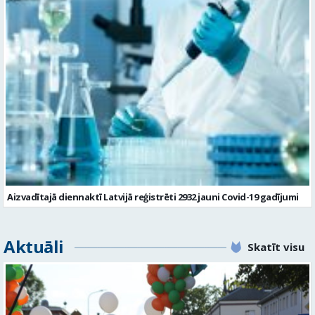
Aizvadītajā diennaktī Latvijā reģistrēti 2932 jauni Covid-19 gadījumi
Aktuāli
Skatīt visu