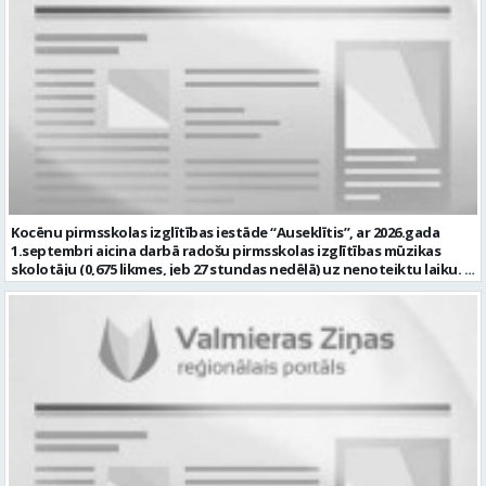
nepieciešams papildu atbalsts Konsultēt bērnu vecākus par bērna
Enerģētika / Elektroenerģija Pieteikto vietu skaits: 1 Aktuāla līdz:
attīstības veicināšanu un nepieciešamajiem atbalsta pasākumiem
2026-08-24 Kontaktpersona: kultura@valmierasnovads.lv 27767401
Sadarboties ar izglītības iestādes atbalsta komandu, pedagogiem
un citiem speciālistiem. Veikt pedagoģisko dokumentāciju atbilstoši
normatīvo aktu prasībām Piedalīties izglītības iestādes attīstības
pilnveidē un ja Tev ir: Augstākā pedagoģiskā izglītība speciālajā
pedagoģijā vai atbilstoša profesionālā kvalifikācija saskaņā ar
normatīvajiem aktiem Zināšanas par bērnu attīstību, iekļaujošās
izglītības principiem un speciālā pedagoga darba metodēm
pirmsskolā Prasme plānot, organizēt un izvērtēt individuālo
atbalstu bērniem Labas sadarbības un komunikācijas prasmes
darbā ar bērniem, vecākiem un kolēģiem Atbildības sajūta, empātija,
pacietība un augsta profesionālā ētika Labas latviešu valodas
Kocēnu pirmsskolas izglītības iestāde “Auseklītis”, ar 2026.gada
zināšanas atbilstoši normatīvo aktu prasībām Prasme strādāt ar
1.septembri aicina darbā radošu pirmsskolas izglītības mūzikas
informācijas un komunikācijas tehnoloģijām ikdienas darba
skolotāju (0,675 likmes, jeb 27 stundas nedēļā) uz nenoteiktu laiku.
pienākumu veikšanai. mēs piedāvājam: Darbu uz nenoteiktu laiku 30
Darba vieta: Kalna iela 2, Kocēni, Kocēnu pagasts, Valmieras novads
stundas nedēļā (1 likme) Atalgojumu EUR 1351 pirms nodokļu
Ja Jūs vēlaties: plānot un nodrošināt kvalitatīvu, izglītojamo
nomaksas (t.sk. piemaksa par darbu īpašos apstākļos) Sociālās
vecumam atbilstošu mācību procesu; veikt izglītojamo attīstības
garantijas Darba devēja līdzfinansētu veselības apdrošināšanas
dinamikas izpēti; sadarbībā ar Iestādes skolotājiem, organizēt
polisi Profesionālās kompetences pilnveides iespējas Dinamisku,
svētkus, tematiskus pasākumus, jautrus brīžus un citas aktivitātes;
radošu un atbalstošu darba vidi Pretendentiem profesionālās
plānot savu darbību, sagatavot amata veikšanai nepieciešamo
darbības aprakstu (CV) un izglītības dokumenta kopiju lūdzam
dokumentāciju, tostarp e-vidē; iesaistīties Iestādes attīstības
iesniegt līdz 2026. gada 17.augustam e-pastā vgv@valmiera.edu.lv.
plānošanā un īstenošanā atbilstoši kompetencei; un Jums ir:
Tālrunis uzziņai: 29182105. Profesija: SPECIĀLAIS PEDAGOGS Darba
izglītība atbilstoši Ministru kabineta noteikumiem Nr. 569
vietas adrese: LATVIJA, Jumaras iela 9, Valmiera, Valmieras nov.
“Noteikumi par pedagogiem nepieciešamo izglītību un profesionālo
Darbības joma: Izglītība / Zinātne Pieteikto vietu skaits: 1 Aktuāla
kvalifikāciju un pedagogu profesionālās kompetences pilnveides
līdz: 2026-08-17 Kontaktpersona: vgv@valmiera.edu.lv 29182105