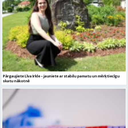
Pārgaujiete Līva Irkle – jauniete ar stabilu pamatu un mērķtiecīgu
skatu nākotnē