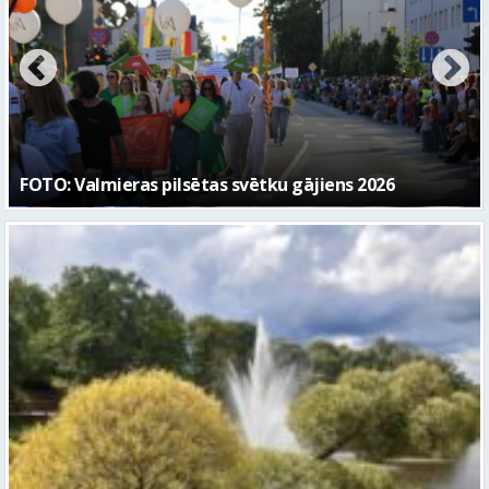
Valmierā turpinās īstenot nozīmīgus ielu
infrastruktūras investīciju projektus