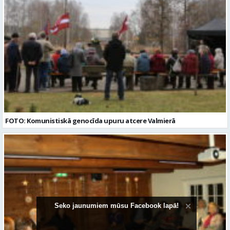
FOTO: Komunistiskā genocīda upuru atcere Valmierā
Seko jaunumiem mūsu Facebook lapā!