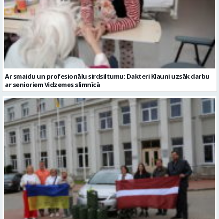
Ar smaidu un profesionālu sirdsiltumu: Dakteri Klauni uzsāk darbu
ar senioriem Vidzemes slimnīcā