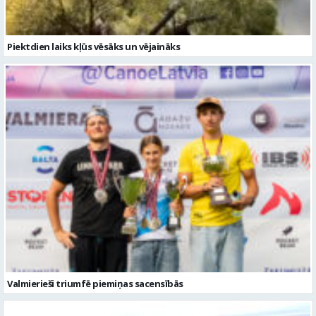
Piektdien laiks kļūs vēsāks un vējaināks
Valmierieši triumfē piemiņas sacensībās