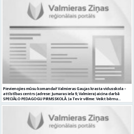
veids: Maiņu darbs Darbības joma: Pakalpojumi Pieteikto vietu
operatora pienākumus pasākumos Iestādēs telpās un ārpus tām
skaits: 1 Aktuāla līdz: 2026-08-21 Kontaktpersona: CV ar norādi
Iestādes; piemērot skaņas un gaismas mākslinieciskos risinājumus
vakancei lūdzu sūtīt uz e-pastu info@vtu-valmiera.lv vai iesniegt
pasākumos, plānot un organizēt apskaņošanas un gaismošanas
personīgi
procesu, kā arī veikt pasākumu apskaņošanu un gaismošanu;
piedalīties Iestādes organizēto pasākumu tehniskajā uzbūvē un
nobūvē, sniegtu tehnisko atbalstu; pārzināt darbā lietojamo
tehnisko un elektroiekārtu darbības principus, lietošanas
noteikumus; un ja Tev ir: vismaz divu gadu pieredze līdzīgā darbā vai
amatā; labas datorprasmes; valsts valodas prasmes atbilstoši Valsts
valodas likuma prasībām; kompetences: prasme patstāvīgi pieņemt
lēmumus un organizēt savu darbu; lieliskas komunikācijas spējas;
precizitāte; pozitīva un atbildīga attieksme pret darbu; prasme
sadarboties un strādāt komandā; mēs piedāvājam: pamatalgu
pārbaudes laikā 985.00 EUR, pēc pārbaudes laika 1035.00 EUR pirms
nodokļu nomaksas; iespēju saņemt atvaļinājuma pabalstu darba un
dzīves līdzsvaram par labu darba sniegumu; darba devēja
līdzfinansētu veselības apdrošināšanu pēc pārbaudes laika beigām,
Pievienojies mūsu komandai! Valmieras Gaujas krasta vidusskola –
kā arī citas sociālās garantijas/labumus atbilstoši darba rezultātam
attīstības centrs (adrese: Jumaras iela 9, Valmiera) aicina darbā
un normatīvajos aktos noteiktajam; drošu un sakārtotu darba vidi;
SPECIĀLO PEDAGOGU PIRMSSKOLĀ. Ja Tev ir vēlme: Veikt bērnu
darbu atsaucīgu kolēģu komandā. CV un pieteikuma vēstuli lūdzam
attīstības, mācīšanās un speciālo vajadzību izvērtēšanu savas
iesniegt Valmieras Kultūras centrā (adrese: Rīgas iela 10, Valmiera,
kompetences ietvaros Plānot un īstenot individuālās un grupu
Valmieras novads) vai nosūtīt uz e-pastu
nodarbības bērniem ar speciālām izglītības vajadzībām Izstrādāt
kultura@valmierasnovads.lv ar norādi “Skaņu un gaismas operatora
individuālos atbalsta pasākumus un piedalīties individuālo
amatam” līdz 2026. gada 24. augustam. Tālrunis papildu informācijai:
izglītības programmu izstrādē un īstenošanā Sniegt metodisku
27767401. Profesija: SKAŅU OPERATORS Darba vietas adrese: LATVIJA,
atbalstu pirmsskolas pedagogiem darbā ar bērniem, kuriem
Rīgas iela 10, Valmiera, Valmieras nov. Darbības joma: Elektronika /