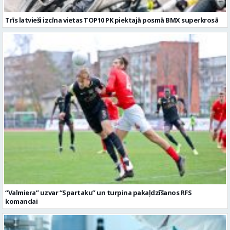
Trīs latvieši izcīna vietas TOP10 PK piektajā posmā BMX superkrosā
“Valmiera” uzvar “Spartaku” un turpina pakaļdzīšanos RFS
komandai