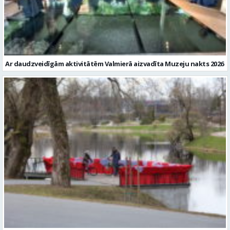
Ar daudzveidīgām aktivitātēm Valmierā aizvadīta Muzeju nakts 2026