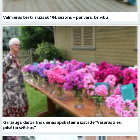
Valmieras teātris uzsāk 104. sezonu – par varu, brīvību
Garšaugu dārzā trīs dienas apskatāma izstāde “Vasaras ziedi
pilsētai svētkos”