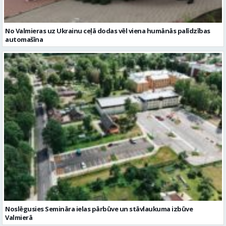
No Valmieras uz Ukrainu ceļā dodas vēl viena humānās palīdzības
automašīna
Noslēgusies Semināra ielas pārbūve un stāvlaukuma izbūve
Valmierā