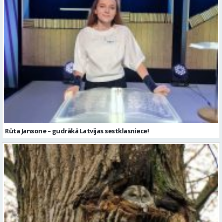
Rūta Jansone – gudrākā Latvijas sestklasniece!