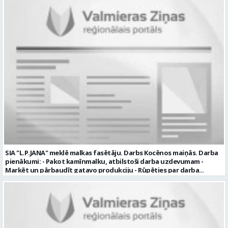
SIA "L.P.JANA" meklē malkas fasētāju. Darbs Kocēnos maiņās. Darba
pienākumi: - Pakot kamīnmalku, atbilstoši darba uzdevumam -
Marķēt un pārbaudīt gatavo produkciju - Rūpēties par darba
kvalitāti un kārtību darba vietā Prasības kandidātiem: - Laba fiziskā
izturība - Precizitāte un ātrums - Prasme un vēlme strādāt komandā
Uzņēmums piedāvā: - Atalgojumu EUR 1200 bruto (atkarīgs no
padarītā) - Vienmēr laikā izmaksātu algu - Profesionālus un
atbalstošus kolēģus Lūgums CV sūtīt uz e- pastu:
pasutijumi@lpjana.lv vai zvanīt pa tālruni: 28319289 Profesija: