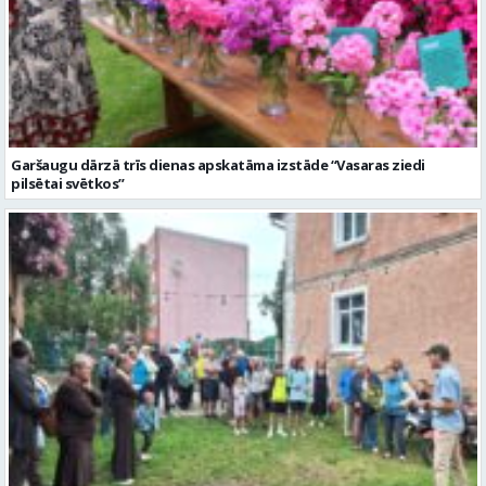
Garšaugu dārzā trīs dienas apskatāma izstāde “Vasaras ziedi
pilsētai svētkos”