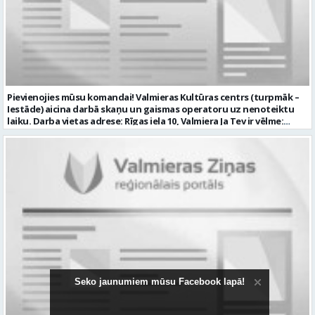
valmiera.lv personīgi SIA „VTU Valmiera”, Reģ.nr. 40003004220,
administrācijas ēkas „Brandeļi”, Brandeļi, Kocēnu pagasts, Valmieras
novads, personāla daļā darba dienās no plkst. 09:00 līdz 16:00.
Sazināsimies ar pretendentiem, kuri būs izvirzīti nākamajai atlases
kārtai. * Iesniegtos personas datus SIA “VTU VALMIERA” izmantos, lai
konkursa kārtībā noteiktu vakancei atbilstošāko kandidātu. Ja
kandidāts vēlas, lai viņa personas dati tiktu saglabāti SIA “VTU
VALMIERA” iekšējā datu bāzē ar mērķi tos apstrādāt citos SIA “VTU
Pievienojies mūsu komandai! Valmieras Kultūras centrs (turpmāk –
VALMIERA” personāla atlases konkursos, tad pieteikumā vakancei
Iestāde) aicina darbā skaņu un gaismas operatoru uz nenoteiktu
lūdzam kandidātam norādīt savu piekrišanu personas datu
laiku. Darba vietas adrese: Rīgas iela 10, Valmiera Ja Tev ir vēlme:
saglabāšanai. Profesija: AUTOMOBIĻA VADĪTĀJS Darba vietas adrese:
nodrošināt skaņas un gaismas iekārtu un to vadības sistēmas
LATVIJA, Brandeļi, Brandeļi, Kocēnu pag., Valmieras nov. Darba laika
darbību un attīstību Iestādē; veikt skaņotāja un gaismošanas
veids: Maiņu darbs Darbības joma: Pakalpojumi Pieteikto vietu
operatora pienākumus pasākumos Iestādēs telpās un ārpus tām
skaits: 1 Aktuāla līdz: 2026-08-21 Kontaktpersona: CV ar norādi
Iestādes; piemērot skaņas un gaismas mākslinieciskos risinājumus
vakancei lūdzu sūtīt uz e-pastu info@vtu-valmiera.lv vai iesniegt
pasākumos, plānot un organizēt apskaņošanas un gaismošanas
personīgi
procesu, kā arī veikt pasākumu apskaņošanu un gaismošanu;
piedalīties Iestādes organizēto pasākumu tehniskajā uzbūvē un
nobūvē, sniegtu tehnisko atbalstu; pārzināt darbā lietojamo
tehnisko un elektroiekārtu darbības principus, lietošanas
noteikumus; un ja Tev ir: vismaz divu gadu pieredze līdzīgā darbā vai
amatā; labas datorprasmes; valsts valodas prasmes atbilstoši Valsts
valodas likuma prasībām; kompetences: prasme patstāvīgi pieņemt
lēmumus un organizēt savu darbu; lieliskas komunikācijas spējas;
Seko jaunumiem mūsu Facebook lapā!
precizitāte; pozitīva un atbildīga attieksme pret darbu; prasme
sadarboties un strādāt komandā; mēs piedāvājam: pamatalgu
pārbaudes laikā 985.00 EUR, pēc pārbaudes laika 1035.00 EUR pirms