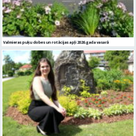
Valmieras puķu dobes un rotācijas apļi 2026.gada vasarā