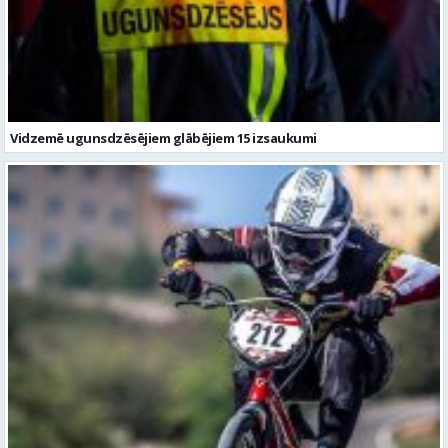
Vidzemē ugunsdzēsējiem glābējiem 15 izsaukumi