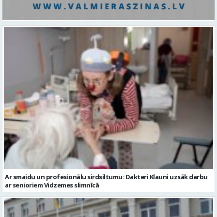
Ar smaidu un profesionālu sirdsiltumu: Dakteri Klauni uzsāk darbu
ar senioriem Vidzemes slimnīcā