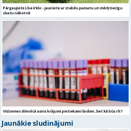
Pārgaujiete Līva Irkle – jauniete ar stabilu pamatu un mērķtiecīgu
skatu nākotnē
Vidzemes slimnīcā asins krājumi pietiekami šodien, bet kā būs rīt?
Jaunākie sludinājumi