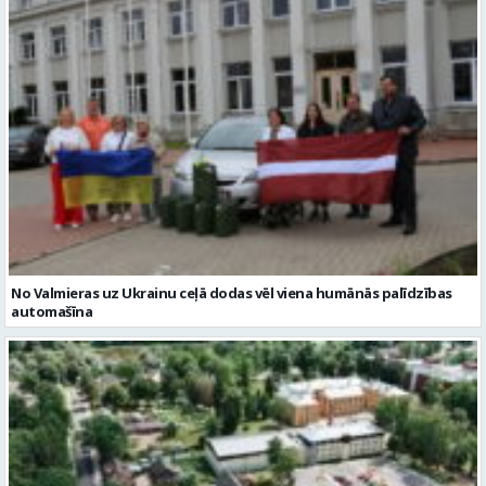
No Valmieras uz Ukrainu ceļā dodas vēl viena humānās palīdzības
automašīna