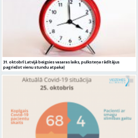
31. oktobrī Latvijā beigsies vasaras laiks, pulksteņa rādītājus
pagriežot vienu stundu atpakaļ