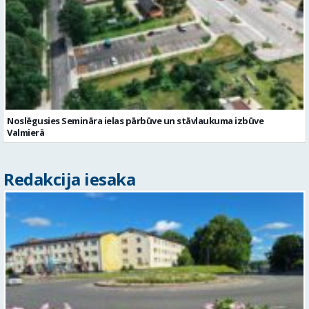
Noslēgusies Semināra ielas pārbūve un stāvlaukuma izbūve
Valmierā
Redakcija iesaka