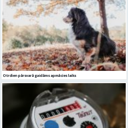
Otrdien pārsvarā gaidāms apmācies laiks