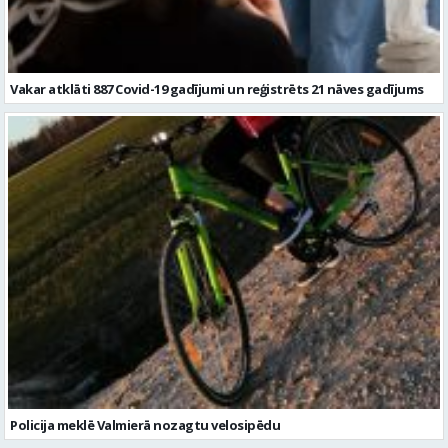
Vakar atklāti 887 Covid-19 gadījumi un reģistrēts 21 nāves gadījums
Policija meklē Valmierā nozagtu velosipēdu