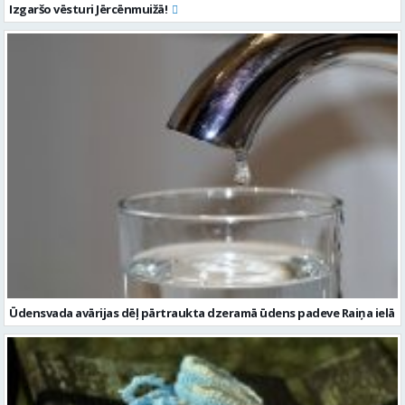
Izgaršo vēsturi Jērcēnmuižā!
Ūdensvada avārijas dēļ pārtraukta dzeramā ūdens padeve Raiņa ielā