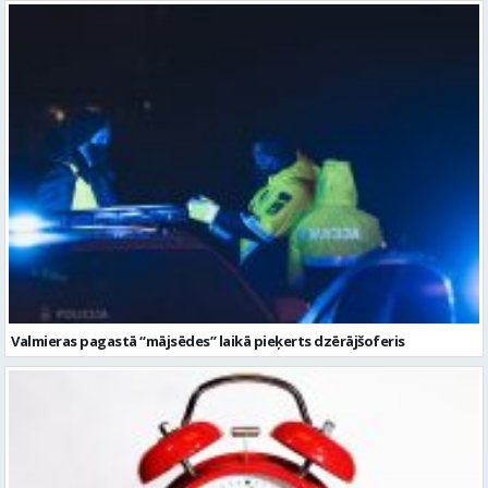
Valmieras pagastā “mājsēdes” laikā pieķerts dzērājšoferis