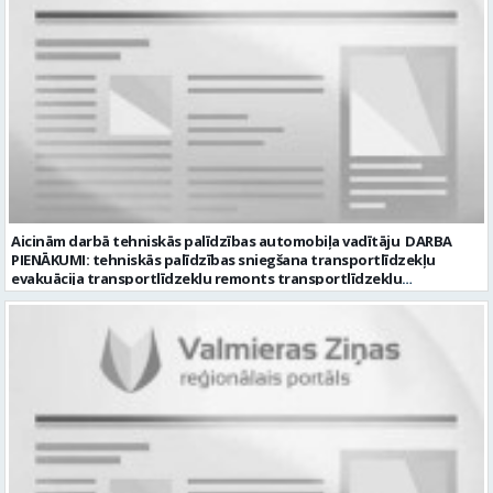
SAIŅOŠANAS OPERATORS Algas izmaksas veids: Laika darba alga
Darba vietas adrese: LATVIJA, Gravas iela 2, Kocēni, Kocēnu pag.,
Valmieras nov. Slodze: Viena vesela slodze Darbības joma: Ražošana
Pieteikto vietu skaits: 2 Aktuāla līdz: 2027-09-07 Darba sākšanas
datums: 2026-08-17 Kontaktpersona: Davids Pavlovs
Aicinām darbā tehniskās palīdzības automobiļa vadītāju DARBA
PIENĀKUMI: tehniskās palīdzības sniegšana transportlīdzekļu
evakuācija transportlīdzekļu remonts transportlīdzekļu
sagatavošana tehniskai apskatei PRASĪBAS PRETENDENTIEM:
profesionālā vai vispārējā vidējā izglītība DE, CE kategorijas
transportlīdzekļa vadītāja apliecība vēlama D, CE kategorijas
transportlīdzekļa vadītāja pieredze vismaz 2 gadi labas saskarsmes
un komunikācijas prasmes pieredze transportlīdzekļu remontu
veikšanā UZŅĒMUMS PIEDĀVĀ: darbu stabilā uzņēmumā darba
samaksu no 1600 EUR (pirms nodokļu nomaksas) darba laiku pēc
grafika: dežūra 08.00 – 17.00, 2.dežūra 08.00 – 21.00. pilnas sociālās
garantijas veselības apdrošināšanas iespējas dinamisku un
profesionālu darba vidi CV ar norādi vakancei „Tehniskās palīdzības
automobiļa vadītājs” iesniegt: sūtot elektroniski uz info@vtu-