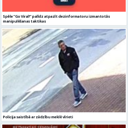
Spēle “Go Viral!” palīdz atpazīt dezinformatoru izmantotās
manipulēšanas taktikas
Policija saistībā ar zādzību meklē vīrieti