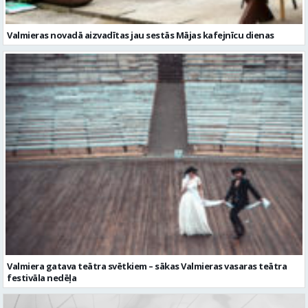
Valmieras novadā aizvadītas jau sestās Mājas kafejnīcu dienas
Valmiera gatava teātra svētkiem – sākas Valmieras vasaras teātra
festivāla nedēļa