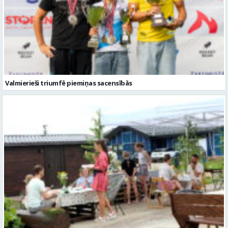
Valmierieši triumfē piemiņas sacensībās