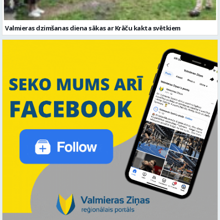
Valmieras dzimšanas diena sākas ar Krāču kakta svētkiem