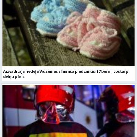
Aizvadītajā nedēļā Vidzemes slimnīcā piedzimuši 17 bērni, tostarp
dvīņu pāris