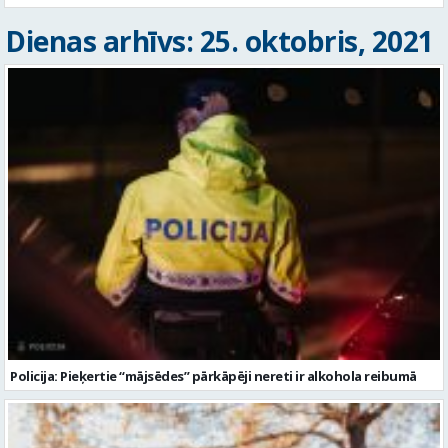
Dienas arhīvs: 25. oktobris, 2021
Policija: Pieķertie “mājsēdes” pārkāpēji nereti ir alkohola reibumā