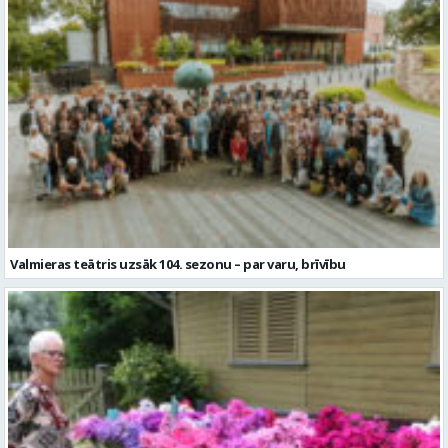
Valmieras teātris uzsāk 104. sezonu – par varu, brīvību