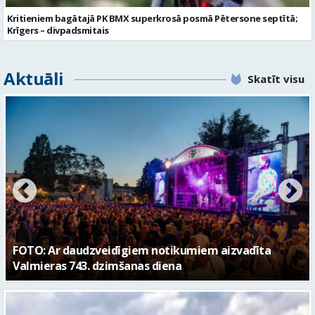
Kritieniem bagātajā PK BMX superkrosā posmā Pētersone septītā;
Krīgers – divpadsmitais
Aktuāli
Skatīt visu
FOTO: Valmieras pilsētas svētku gājiens 2026