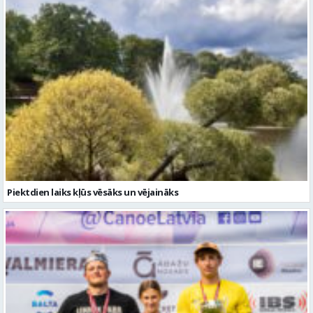
Piektdien laiks kļūs vēsāks un vējaināks