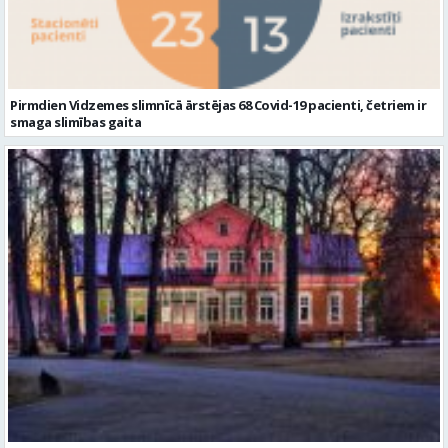
Pirmdien Vidzemes slimnīcā ārstējas 68 Covid-19 pacienti, četriem ir
smaga slimības gaita