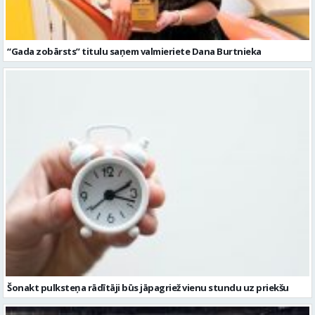
“Gada zobārsts” titulu saņem valmieriete Dana Burtnieka
Šonakt pulksteņa rādītāji būs jāpagriež vienu stundu uz priekšu