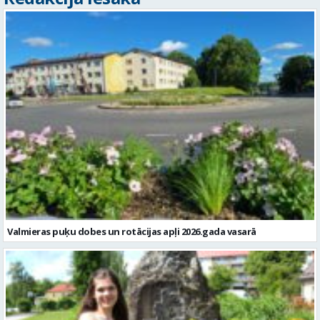
Valmieras puķu dobes un rotācijas apļi 2026.gada vasarā