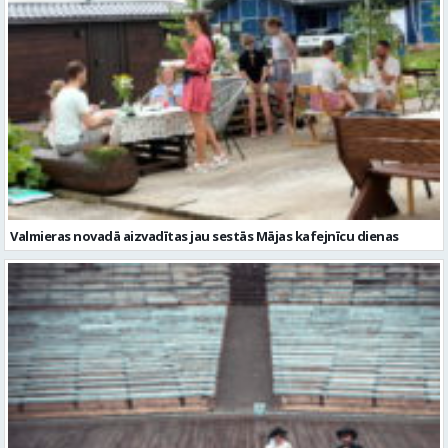
Valmieras novadā aizvadītas jau sestās Mājas kafejnīcu dienas