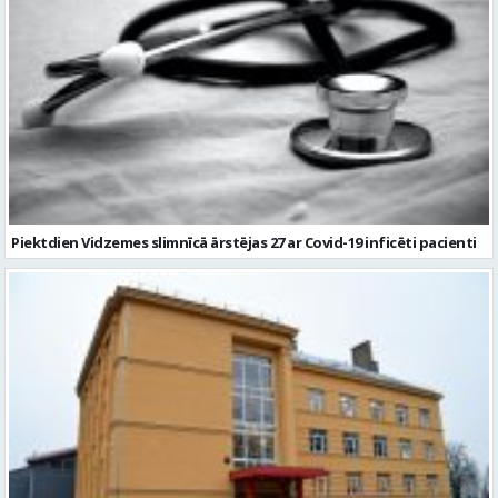
Piektdien Vidzemes slimnīcā ārstējas 27 ar Covid-19 inficēti pacienti