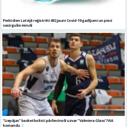
Piektdien Latvijā reģistrēti 602 jauni Covid-19 gadījumi un pieci
sasirgušie miruši
“Liepājas” basketbolisti pārliecinoši uzvar “Valmiera Glass”/ViA
komandu