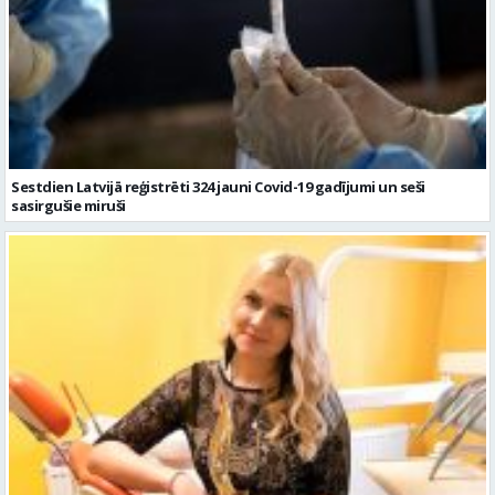
Sestdien Latvijā reģistrēti 324 jauni Covid-19 gadījumi un seši
sasirgušie miruši