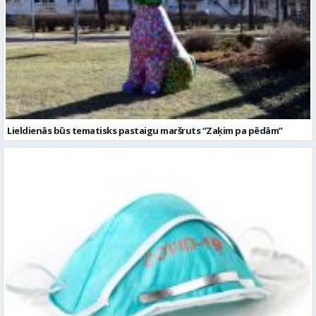
Lieldienās būs tematisks pastaigu maršruts “Zaķim pa pēdām”