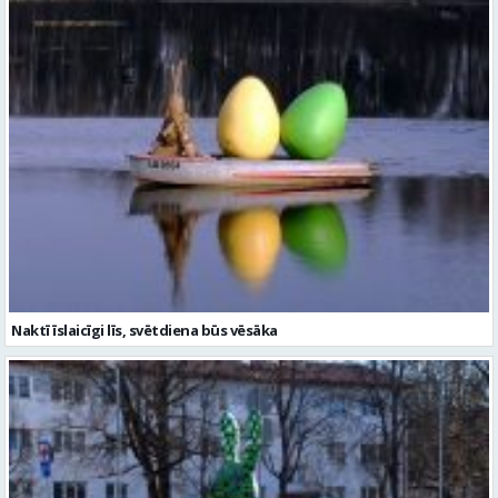
Naktī īslaicīgi līs, svētdiena būs vēsāka