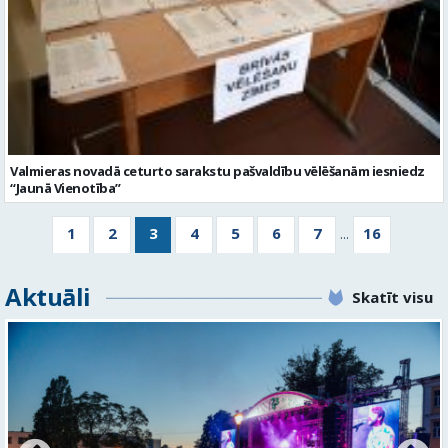
Valmieras novadā ceturto sarakstu pašvaldību vēlēšanām iesniedz
“Jaunā Vienotība”
1
2
3
4
5
6
7
16
...
Aktuāli
Skatīt visu