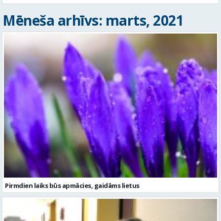
Mēneša arhīvs: marts, 2021
Pirmdien laiks būs apmācies, gaidāms lietus