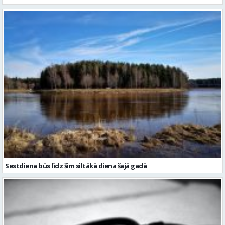
Sestdiena būs līdz šim siltākā diena šajā gadā