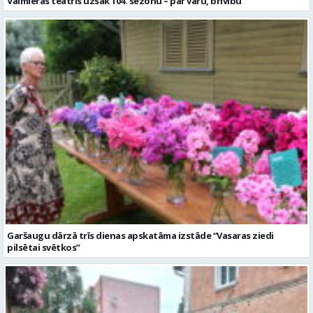
Valmieras teātris uzsāk 104. sezonu – par varu, brīvību
Garšaugu dārzā trīs dienas apskatāma izstāde “Vasaras ziedi
pilsētai svētkos”