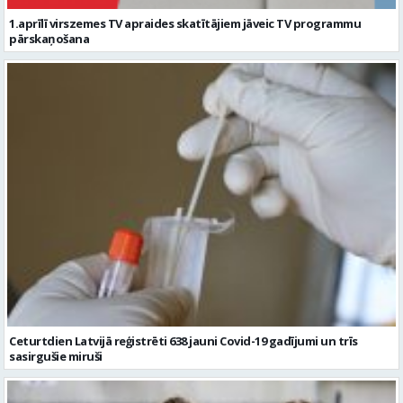
1.aprīlī virszemes TV apraides skatītājiem jāveic TV programmu
pārskaņošana
Ceturtdien Latvijā reģistrēti 638 jauni Covid-19 gadījumi un trīs
sasirgušie miruši