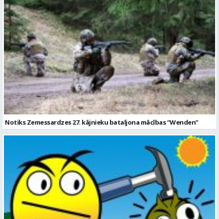
Notiks Zemessardzes 27. kājnieku bataljona mācības “Wenden”