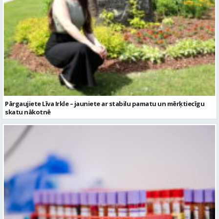
Pārgaujiete Līva Irkle – jauniete ar stabilu pamatu un mērķtiecīgu
skatu nākotnē