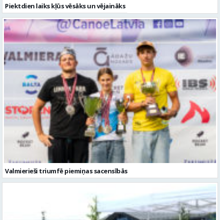
Piektdien laiks kļūs vēsāks un vējaināks
Valmierieši triumfē piemiņas sacensībās