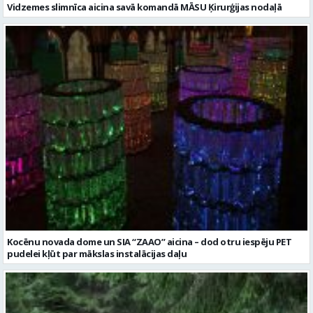
Vidzemes slimnīca aicina savā komandā MĀSU Ķirurģijas nodaļā
Kocēnu novada dome un SIA “ZAAO” aicina – dod otru iespēju PET
pudelei kļūt par mākslas instalācijas daļu