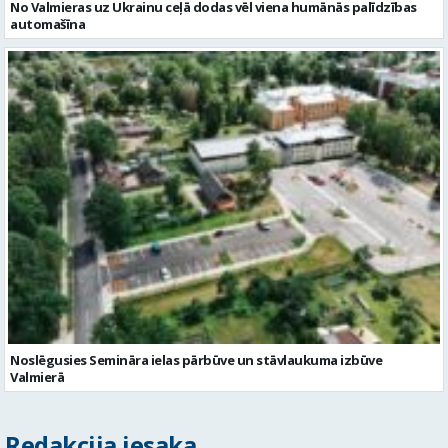
No Valmieras uz Ukrainu ceļā dodas vēl viena humānās palīdzības
automašīna
Noslēgusies Semināra ielas pārbūve un stāvlaukuma izbūve
Valmierā
Redakcija iesaka