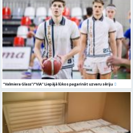
“Valmiera Glass”/”ViA” Liepājā lūkos pagarināt uzvaru sēriju