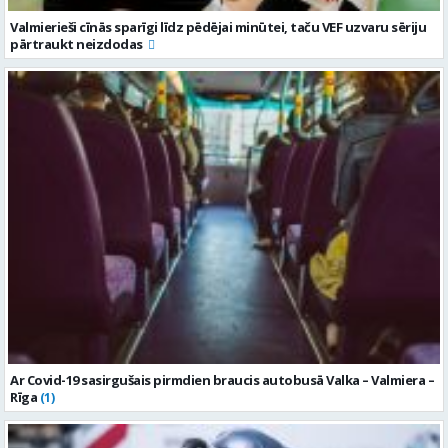
Valmierieši cīnās sparīgi līdz pēdējai minūtei, taču VEF uzvaru sēriju
pārtraukt neizdodas
Ar Covid-19 sasirgušais pirmdien braucis autobusā Valka – Valmiera –
Rīga
(1)