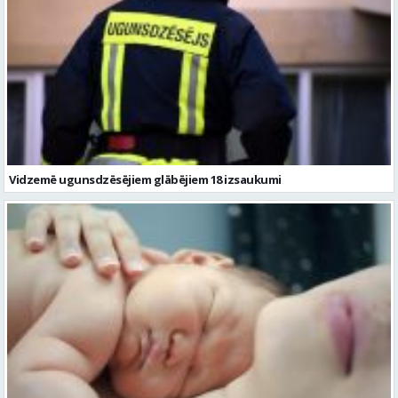
Vidzemē ugunsdzēsējiem glābējiem 18 izsaukumi