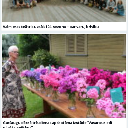
Valmieras teātris uzsāk 104. sezonu – par varu, brīvību
Garšaugu dārzā trīs dienas apskatāma izstāde “Vasaras ziedi
pilsētai svētkos”