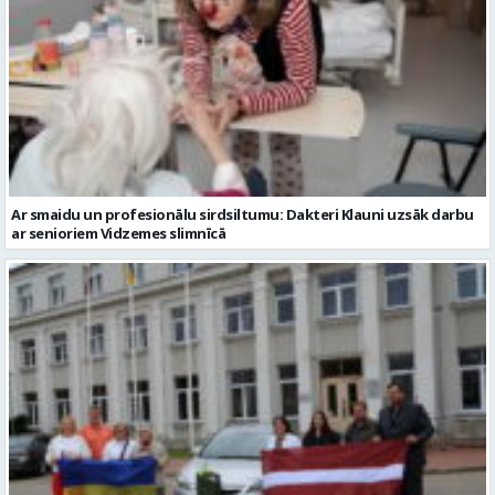
Ar smaidu un profesionālu sirdsiltumu: Dakteri Klauni uzsāk darbu
ar senioriem Vidzemes slimnīcā