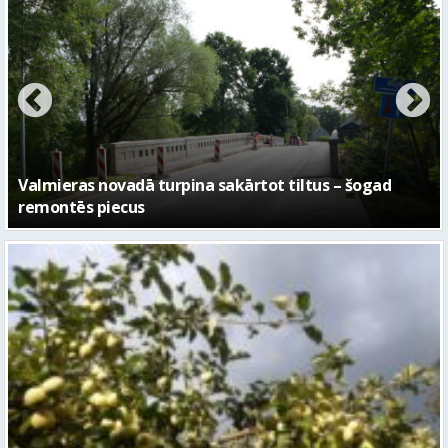
No pagaidu teātra līdz laikmetīgās kultūras centram
– kā attīstīsies “Kurtuve”