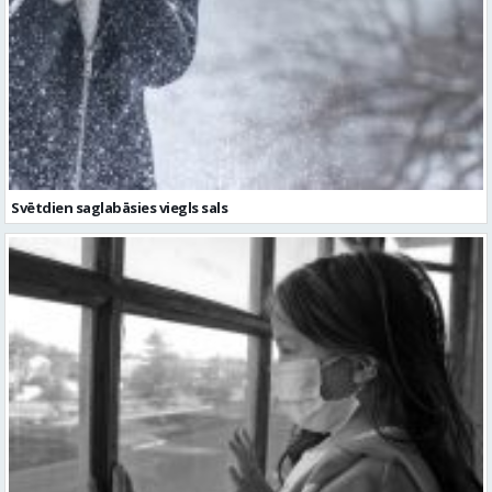
Svētdien saglabāsies viegls sals