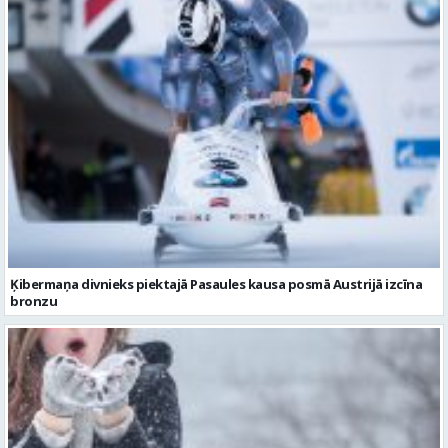
Ķibermaņa divnieks piektajā Pasaules kausa posmā Austrijā izcīna
bronzu