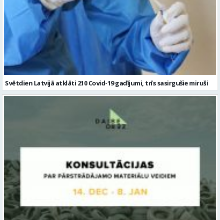
Svētdien Latvijā atklāti 210 Covid-19 gadījumi, trīs sasirgušie miruši