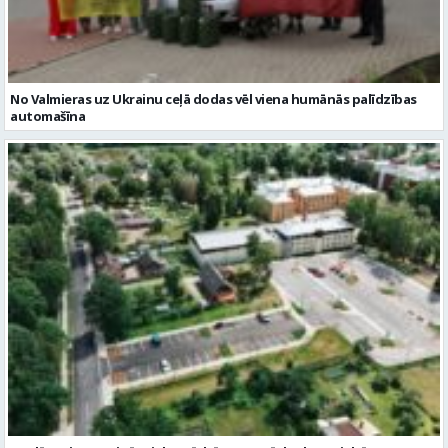
No Valmieras uz Ukrainu ceļā dodas vēl viena humānās palīdzības
automašīna