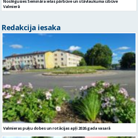
Noslēgusies Semināra ielas pārbūve un stāvlaukuma izbūve
Valmierā
Redakcija iesaka
Valmieras puķu dobes un rotācijas apļi 2026.gada vasarā