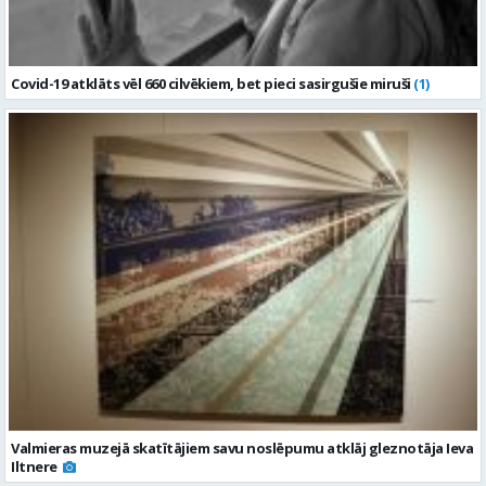
Covid-19 atklāts vēl 660 cilvēkiem, bet pieci sasirgušie miruši
(1)
Valmieras muzejā skatītājiem savu noslēpumu atklāj gleznotāja Ieva
Iltnere