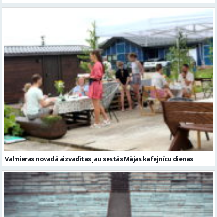
Valmieras novadā aizvadītas jau sestās Mājas kafejnīcu dienas