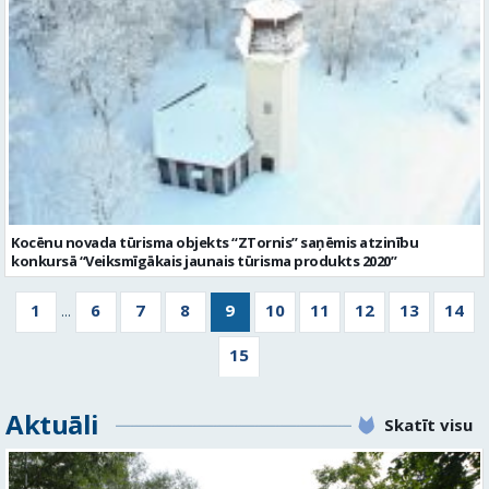
Kocēnu novada tūrisma objekts “ZTornis” saņēmis atzinību
konkursā “Veiksmīgākais jaunais tūrisma produkts 2020”
1
6
7
8
9
10
11
12
13
14
...
15
Aktuāli
Skatīt visu