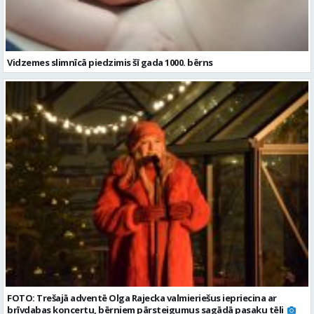
Vidzemes slimnīcā piedzimis šī gada 1000. bērns
FOTO: Trešajā adventē Olga Rajecka valmieriešus iepriecina ar
brīvdabas koncertu, bērniem pārsteigumus sagādā pasaku tēli