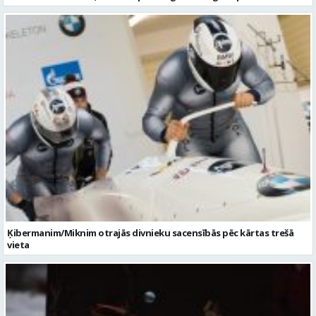
Ķibermanim/Miknim otrajās divnieku sacensībās pēc kārtas trešā
vieta