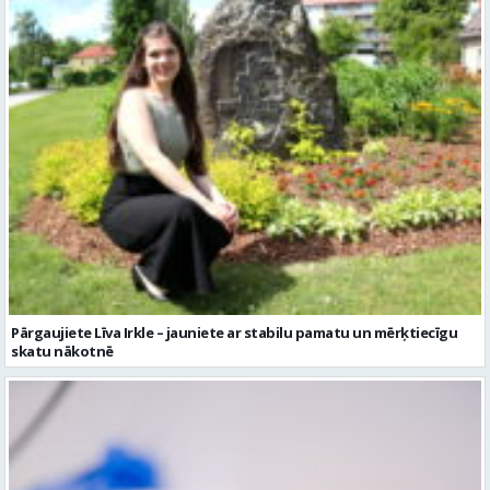
Pārgaujiete Līva Irkle – jauniete ar stabilu pamatu un mērķtiecīgu
skatu nākotnē