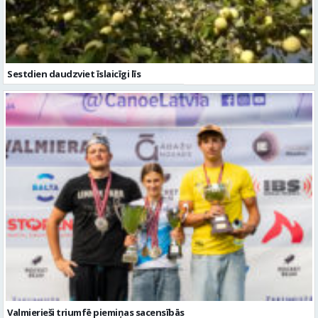
Sestdien daudzviet īslaicīgi līs
Valmierieši triumfē piemiņas sacensībās