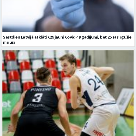
Sestdien Latvijā atklāti 629 jauni Covid-19 gadījumi, bet 25 sasirgušie
miruši