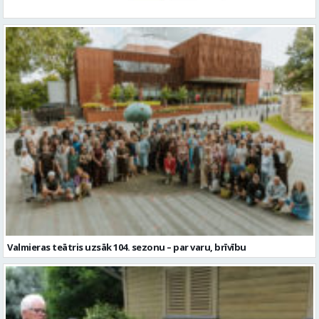
Valmieras teātris uzsāk 104. sezonu – par varu, brīvību