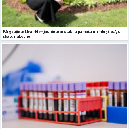
Pārgaujiete Līva Irkle – jauniete ar stabilu pamatu un mērķtiecīgu
skatu nākotnē