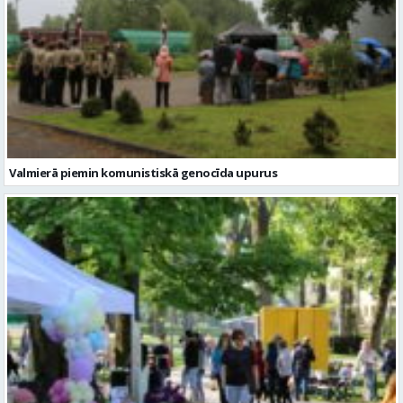
Valmierā piemin komunistiskā genocīda upurus