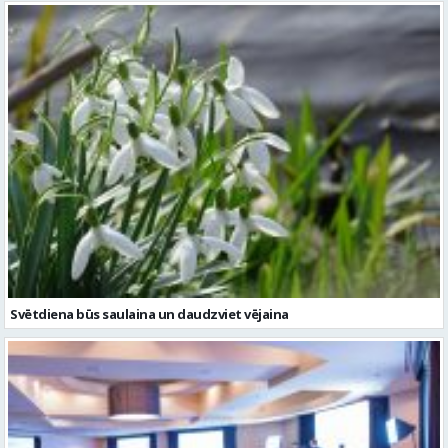
Svētdiena būs saulaina un daudzviet vējaina