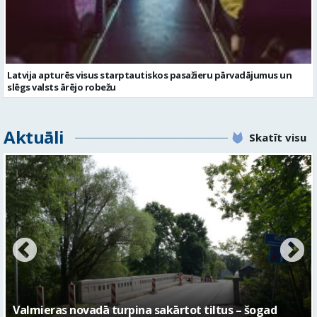
Latvija apturēs visus starptautiskos pasažieru pārvadājumus un
slēgs valsts ārējo robežu
Aktuāli
Skatīt visu
No pagaidu teātra līdz laikmetīgās kultūras centram