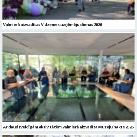
Valmierā aizvadītas Vidzemes uzņēmēju dienas 2026
Ar daudzveidīgām aktivitātēm Valmierā aizvadīta Muzeju nakts 2026