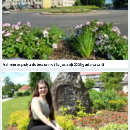
Valmieras puķu dobes un rotācijas apļi 2026.gada vasarā