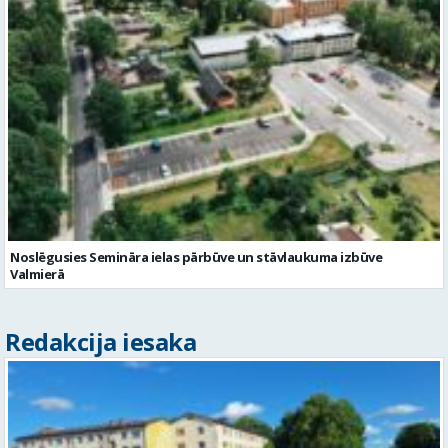
Noslēgusies Semināra ielas pārbūve un stāvlaukuma izbūve
Valmierā
Redakcija iesaka