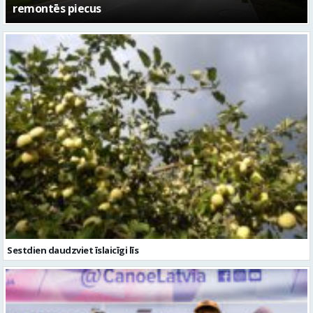
– kā attīstīsies “Kurtuve”
Sestdien daudzviet īslaicīgi līs