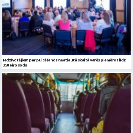
Iedzīvotājiem par pulcēšanos neatļautā skaitā varēs piemērot līdz
350 eiro sodu