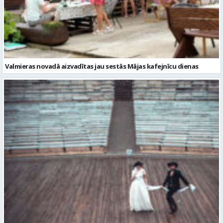
Valmieras novadā aizvadītas jau sestās Mājas kafejnīcu dienas