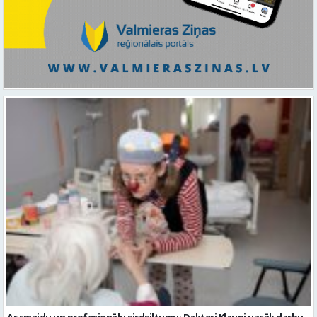
Ar smaidu un profesionālu sirdsiltumu: Dakteri Klauni uzsāk darbu