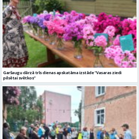
Garšaugu dārzā trīs dienas apskatāma izstāde “Vasaras ziedi
pilsētai svētkos”