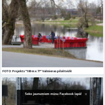
FOTO: Projekts “100 m x 7?” Valmieras pilsētvidē
Seko jaunumiem mūsu Facebook lapā!