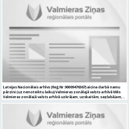
vēlme: nodrošināt ar informācijas un komunikācijas tehnoloģijām
(turpmāk – IKT) saistīto problēmu pieteikumu pārvaldību un
operatīvu risināšanu; nodrošināt datortehnikas lietotāju atbalstu
un ar to saistīto problēmsituāciju risināšanu; uzstādīt, konfigurēt,
diagnosticēt un modernizēt Pašvaldības iestāžu datortehniku,
datortīklus un programmatūru, novērst kļūmes to darbībā;
kontrolēt ārējo pakalpojumu sniedzēju darbu izpildi Pašvaldības
iestādēs infrastruktūras uzturēšanā; sagatavot priekšlikumus par
IKT nomaiņu un efektīvāku izmantošanu; un ja Tev ir: vismaz vidējā
profesionālā izglītība informācijas tehnoloģiju jomā; darba
pieredze (ar informācijas tehnoloģijām saistītā jomā); izpratne par
datortehnikas un biroja tehnikas uzbūvi un problēmu risināšanas
secību; izpratne par datortīkla uzbūvi, tīkla iekārtu darbības
principiem; valsts valodas prasmes atbilstoši Valsts valodas likuma
prasībām; kompetences: ļoti labas organizatoriskās un saskarsmes
spējas, argumentācijas prasme; prasme patstāvīgi pieņemt
lēmumus; analītiskās spējas; augsta atbildības sajūta; precizitāte;
spēja strādāt individuāli un komandā; pašiniciatīva un spēja meklēt
Latvijas Nacionālais arhīvs (Reģ.Nr.90009476367) aicina darbā namu
un piedāvāt jaunus risinājumus; mēs piedāvājam: dinamisku,
pārzini (uz nenoteiktu laiku) Valmieras zonālajā valsts arhīvā Mēs
interesantu un atbildīgu darbu un ideju īstenošanas iespējas uz
Valmieras zonālajā valsts arhīvā uzkrājam, uzskaitām, saglabājam,
attīstību vērstā Pašvaldībā; pamatalgu pārbaudes laikā 1258,- EUR
darām pieejamu un popularizējam nacionālo dokumentāro
pirms nodokļu nomaksas, pēc pārbaudes laika 1310,- EUR pirms
mantojumu. Mūsu pārraudzībā un darbības zonā ietilpst Valmieras,
nodokļu nomaksas; iespēju saņemt atvaļinājuma pabalstu darba un
Valkas, Smiltenes un Limbažu novadi. Aicinām savai komandai
dzīves līdzsvaram par labu darba sniegumu; darba devēja
pievienoties čaklu, rūpīgu un atbildīgu kolēģi namu pārziņa amatā,
līdzfinansētu veselības apdrošināšanu pēc pārbaudes laika beigām,
kurš rūpētos par mūsu darba vietu Valmierā, Cempu ielā 13. Piesakies
kā arī citas sociālās garantijas/labumus atbilstoši darba rezultātam
un pievienojies mūsu kolektīvam! Mums ir svarīgi, lai Tev ir: • vismaz
un normatīvajos aktos noteiktajam; profesionālās pilnveidošanās