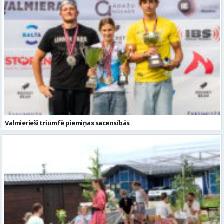
Valmierieši triumfē piemiņas sacensībās