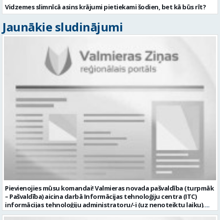
Vidzemes slimnīcā asins krājumi pietiekami šodien, bet kā būs rīt?
Jaunākie sludinājumi
Pievienojies mūsu komandai! Valmieras novada pašvaldība (turpmāk
– Pašvaldība) aicina darbā Informācijas tehnoloģiju centra (ITC)
informācijas tehnoloģiju administratoru/-i (uz nenoteiktu laiku).
Darba vieta: Rūjienas un Naukšēnu apvienību teritorijās Ja Tev ir