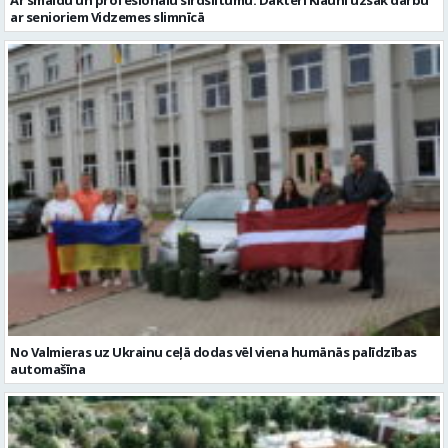
ar senioriem Vidzemes slimnīcā
No Valmieras uz Ukrainu ceļā dodas vēl viena humānās palīdzības
automašīna