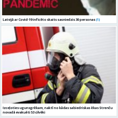
Latvijā ar Covid-19 inficēto skaits sasniedzis 30 personas
(1)
Izceļoties ugunsgrēkam, naktī no kādas sabiedriskas ēkas Strenču
novadā evakuēti 53 cilvēki