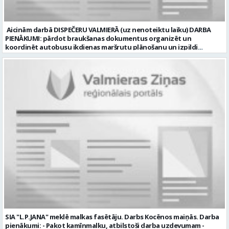
Aicinām darbā DISPEČERU VALMIERĀ (uz nenoteiktu laiku) DARBA
PIENĀKUMI: pārdot braukšanas dokumentus organizēt un
koordinēt autobusu ikdienas maršrutu plānošanu un izpildi
nodrošināt autobusu vadītāju dienas darba uzdevumu
sagatavošanu PRASĪBAS PRETENDENTIEM: vidējā vai vidējā
profesionālā izglītība augsta atbildības sajūta, precizitāte un labas
komunikācijas spējas labas iemaņas darbā ar datoru un
elektronisko kases aparātu UZŅĒMUMS PIEDĀVĀ: darbu stabilā
uzņēmumā darba laiku: maiņu grafiks (1. dežūra no plkst. 05.20 līdz
plkst. 16.20 un 2.dežūra no plkst. 12.50-21.00) darba samaksu sākot no
1100 līdz 1250 EUR (pirms nodokļu nomaksas) pilnas sociālās
garantijas veselības apdrošināšanas iespējas dinamisku un
profesionālu darba vidi apmācību pirms darba pienākumu
uzsākšanas CV ar norādi vakancei „dispečers Valmierā” iesniegt līdz
2026. gada 21. augustam (ieskaitot): sūtot elektroniski uz info@vtu-
valmiera.lv personīgi SIA „VTU Valmiera”, Reģ.nr. 40003004220,
„Brandeļi”, Brandeļi, Kocēnu pagasts, Valmieras novads, personāla
daļā darba dienās no plkst. 13:00 līdz 16:00. 2 nedēļu laikā pēc
konkursa termiņa beigām sazināsimies ar pretendentiem, kuri tiks
aicināti uz tikšanos klātienē. Informācijai: 29231565 * Iesniegtos
personas datus SIA “VTU VALMIERA” izmantos, lai konkursa kārtībā
noteiktu vakancei atbilstošāko kandidātu. Ja kandidāts vēlas, lai
SIA "L.P.JANA" meklē malkas fasētāju. Darbs Kocēnos maiņās. Darba
viņa personas dati tiktu saglabāti SIA “VTU VALMIERA” iekšējā datu
pienākumi: - Pakot kamīnmalku, atbilstoši darba uzdevumam -