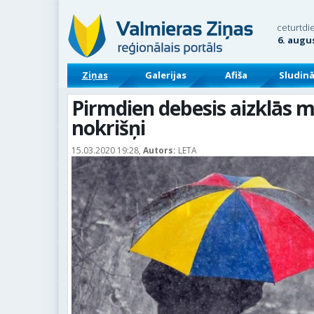
ceturtdi
6. augu
Ziņas
Galerijas
Afiša
Sludin
Pirmdien debesis aizklās 
nokrišņi
15.03.2020 19:28,
Autors:
LETA