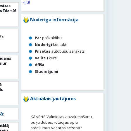
« Jūl
estras
s līdz +26
Noderīga informācija
īs
Par
pašvaldību
Noderīgi
kontakti
Pilsētas
autobusu saraksts
Valūtu
kursi
aidāms
s un
Afiša
Sludinājumi
ā
du
Aktuālais jautājums
ā:
Kā vērtē Valmieras apzaļumošanu,
puķu dobes, rotācijas apļu
tklāj
stādījumus vasaras sezonā?
roju