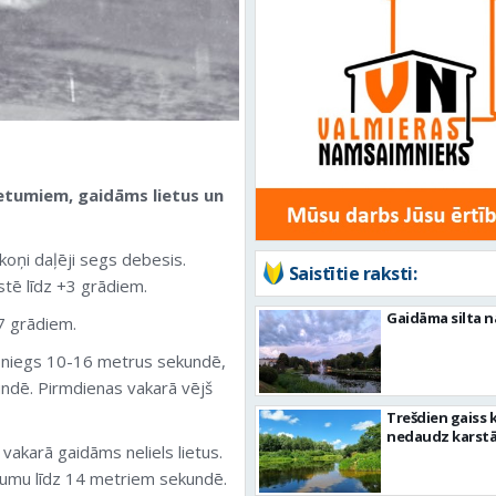
ietumiem, gaidāms lietus un
ākoņi daļēji segs debesis.
Saistītie raksti:
stē līdz +3 grādiem.
Gaidāma silta n
7 grādiem.
sniegs 10-16 metrus sekundē,
ndē. Pirmdienas vakarā vējš
Trešdien gaiss 
nedaudz karst
akarā gaidāms neliels lietus.
trumu līdz 14 metriem sekundē.