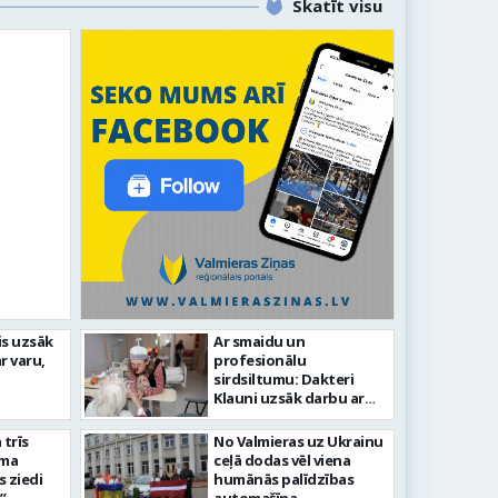
Skatīt visu
is uzsāk
Ar smaidu un
Valmier
r varu,
profesionālu
lsētas svētku gājiens 2026
infrast
sirdsiltumu: Dakteri
Klauni uzsāk darbu ar
senioriem Vidzemes
slimnīcā
trīs
No Valmieras uz Ukrainu
āma
ceļā dodas vēl viena
s ziedi
humānās palīdzības