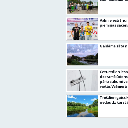
Valmierieši tri
piemiņas sacen
Gaidāma silta n
Ceturtdien ies
dzeramā ūdens
pārtraukumi va
vietās Valmierā
Trešdien gaiss 
nedaudz karst