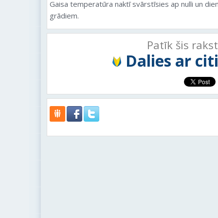
Gaisa temperatūra naktī svārstīsies ap nulli un die
grādiem.
Patīk šis raks
Dalies ar ci