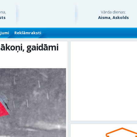
ena,
Vārda dienas:
sts
Aisma, Askolds
ājumi
Reklāmraksti
mākoņi, gaidāmi