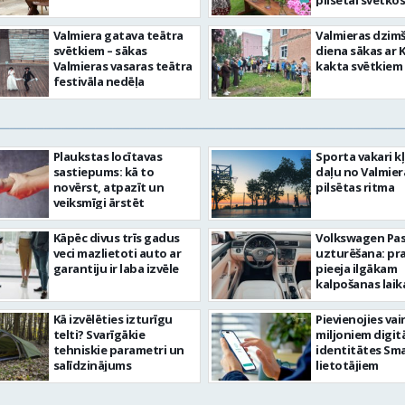
pilsētai svētkos
Valmiera gatava teātra
Valmieras dzim
svētkiem – sākas
diena sākas ar 
Valmieras vasaras teātra
kakta svētkiem
festivāla nedēļa
Plaukstas locītavas
Sporta vakari k
sastiepums: kā to
daļu no Valmier
novērst, atpazīt un
pilsētas ritma
veiksmīgi ārstēt
Kāpēc divus trīs gadus
Volkswagen Pa
veci mazlietoti auto ar
uzturēšana: pr
garantiju ir laba izvēle
pieeja ilgākam
kalpošanas lai
Kā izvēlēties izturīgu
Pievienojies vai
telti? Svarīgākie
miljoniem digit
tehniskie parametri un
identitātes Sma
salīdzinājums
lietotājiem