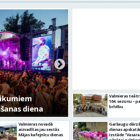
tikumiem
Valmieras teātr
104. sezonu – pa
mšanas diena
FOTO: Valmieras pi
brīvību
Valmieras novadā
Garšaugu dārzā 
aizvadītas jau sestās
dienas apskat
Mājas kafejnīcu dienas
izstāde “Vasara