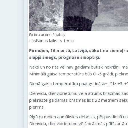
Foto autors:
Pixabay
Lasīšanas laiks:
< 1
min
Pirmdien, 16.martā, Latvijā, sākot no ziemeļr
slapjš sniegs, prognozē sinoptiķi.
Naktī un no rīta vēl nav gaidāmi būtiski nokrišņi, m
Minimālā gaisa temperatūra būs 0..-5 grādi, piekra
Dienā gaisa temperatūra paaugstināsies līdz +3..+
Dienvidu, dienvidrietumu vēja ātrums brāzmās sa
piekrastē gaidāmas brāzmas līdz 22 metriem seku
pierims.
Rīgā pirmdien apmāksies debesis, pēcpusdienā un v
Dienvidu, dienvidrietumu vējš brāzmās pūtīs ar ā