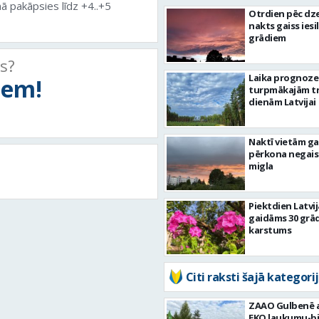
nā pakāpsies līdz +4..+5
Otrdien pēc dz
nakts gaiss iesil
grādiem
ts?
Laika prognoze
tiem!
turpmākajām tr
dienām Latvijai
Naktī vietām g
pērkona negais
migla
Piektdien Latvij
gaidāms 30 grā
karstums
Citi raksti šajā kategorij
ZAAO Gulbenē a
EKO laukumu-bi