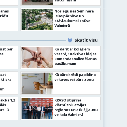
”
automašīna
šanas
Noslēgusies Semināra
Krāču
ielas pārbūve un
stāvlaukuma izbūve
Valmierā
Skatīt visu
ļūst par
Ko darīt ar kolēģiem
as
vasarā, 10 aktīvas idejas
komandas saliedēšanas
pasākumam
ssat
Kā bāra krēsli papildina
aktiska
virtuves vai bāra zonu
kam
rāk kā 1,2
KRASO stiprina
ālās
klātbūtni Latvijas
rt-ID
reģionos un atklāj jaunu
veikalu Valmierā