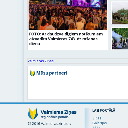
FOTO: Ar daudzveidīgiem notikumiem
aizvadīta Valmieras 743. dzimšanas
diena
Valmieras Ziņas
Mūsu partneri
LASI PORTĀLĀ
Ziņas
Galerijas
© 2016 Valmieraszinas.lv
Afiša