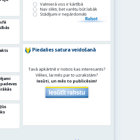
Valmierā viss ir kārtībā
Nav slikti, bet varētu būt labāk
Stādījumi ir nepārdomāti
Balsot
umfē
sībās
Piedalies satura veidošanā
akts
Tavā apkārtnē ir noticis kas interesants?
Vēlies, lai mēs par to uzrakstām?
pējami
Iesūti, un mēs to publicēsim!
 padeves
irākās
kļūs
āks