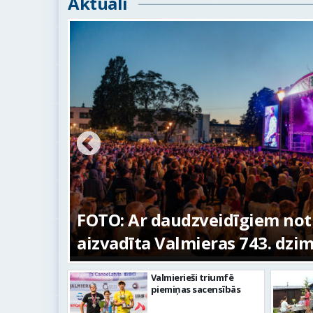
Aktuāli
ūras
FOTO: Ar daudzveidīgiem no
aizvadīta Valmieras 743. dzi
Valmierieši triumfē
piemiņas sacensībās