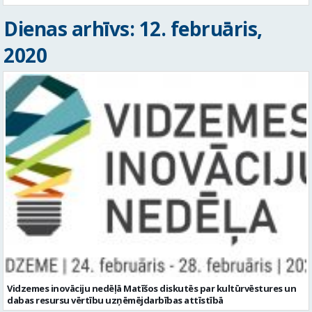
Dienas arhīvs: 12. februāris,
2020
Vidzemes inovāciju nedēļā Matīšos diskutēs par kultūrvēstures un
dabas resursu vērtību uzņēmējdarbības attīstībā