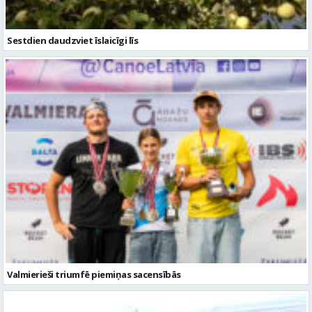
Sestdien daudzviet īslaicīgi līs
Valmierieši triumfē piemiņas sacensībās