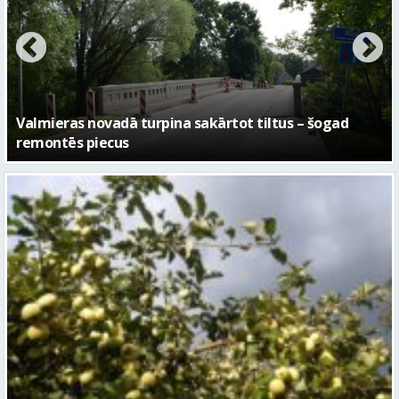
No pagaidu teātra līdz laikmetīgās kultūras centram
– kā attīstīsies “Kurtuve”