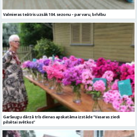
Valmieras teātris uzsāk 104. sezonu – par varu, brīvību
Garšaugu dārzā trīs dienas apskatāma izstāde “Vasaras ziedi
pilsētai svētkos”