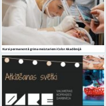
Kursi permanentā grima meistariem iColor Akadēmijā