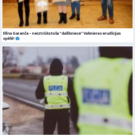
Elīna Garanča – neiztrūkstoša “dalībniece” Valmieras erudīcijas
spēlē!