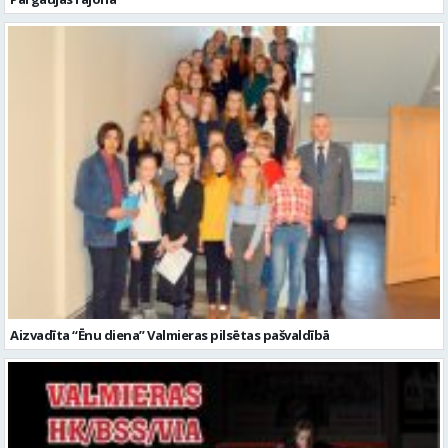
Aizvadīta “Ēnu diena” Valmieras pilsētas pašvaldībā