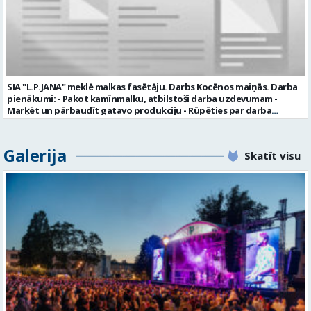
valmiera.lv personīgi SIA „VTU Valmiera”, Reģ.nr. 40003004220,
„Brandeļi”, Brandeļi, Kocēnu pagasts, Valmieras novads, personāla
daļā darba dienās no plkst. 13:00 līdz 16:00. 2 nedēļu laikā pēc
konkursa termiņa beigām sazināsimies ar pretendentiem, kuri tiks
aicināti uz tikšanos klātienē. Informācijai: 29231565 * Iesniegtos
personas datus SIA “VTU VALMIERA” izmantos, lai konkursa kārtībā
noteiktu vakancei atbilstošāko kandidātu. Ja kandidāts vēlas, lai
SIA "L.P.JANA" meklē malkas fasētāju. Darbs Kocēnos maiņās. Darba
viņa personas dati tiktu saglabāti SIA “VTU VALMIERA” iekšējā datu
pienākumi: - Pakot kamīnmalku, atbilstoši darba uzdevumam -
bāzē ar mērķi tos apstrādāt citos SIA “VTU VALMIERA” personāla
Marķēt un pārbaudīt gatavo produkciju - Rūpēties par darba
atlases konkursos, tad pieteikumā vakancei lūdzam kandidātam
kvalitāti un kārtību darba vietā Prasības kandidātiem: - Laba fiziskā
norādīt savu piekrišanu personas datu saglabāšanai. Profesija:
izturība - Precizitāte un ātrums - Prasme un vēlme strādāt komandā
TRANSPORTA DISPEČERS Darba vietas adrese: LATVIJA, Stacijas iela 1,
Uzņēmums piedāvā: - Atalgojumu EUR 1200 bruto (atkarīgs no
Galerija
Valmiera, Valmieras nov. Darba laika veids: Summētais darba laiks
Skatīt visu
padarītā) - Vienmēr laikā izmaksātu algu - Profesionālus un
Darba veids: Darbinieka amats uz nenoteiktu laiku Slodze: Viena
atbalstošus kolēģus Lūgums CV sūtīt uz e- pastu:
vesela slodze Darbības joma: Pakalpojumi Pieteikto vietu skaits: 1
pasutijumi@lpjana.lv vai zvanīt pa tālruni: 28319289 Profesija:
Līgums: Darbinieka amats uz nenoteiktu laiku Aktuāla līdz: 2026-08-
SAIŅOŠANAS OPERATORS Algas izmaksas veids: Laika darba alga
21 Kontaktpersona: CV ar norādi vakancei lūdzu sūtīt uz e-pastu
Darba vietas adrese: LATVIJA, Gravas iela 2, Kocēni, Kocēnu pag.,
info@vtu-valmiera.lv vai iesniegt personīgi Izglītības līmenis:
Valmieras nov. Slodze: Viena vesela slodze Darbības joma: Ražošana
Vispārējā vidējā izglītība
Pieteikto vietu skaits: 2 Aktuāla līdz: 2027-09-07 Darba sākšanas
datums: 2026-08-17 Kontaktpersona: Davids Pavlovs