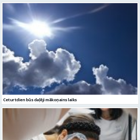
Ceturtdien būs daļēji mākoņains laiks