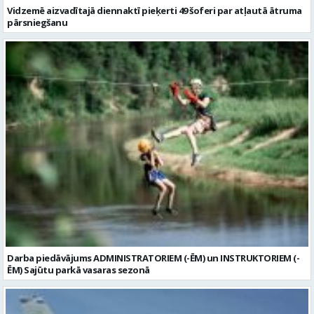
Vidzemē aizvadītajā diennaktī pieķerti 49 šoferi par atļautā ātruma
pārsniegšanu
Darba piedāvājums ADMINISTRATORIEM (-ĒM) un INSTRUKTORIEM (-
ĒM) Sajūtu parkā vasaras sezonā