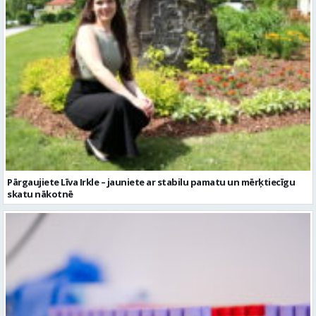
Pārgaujiete Līva Irkle – jauniete ar stabilu pamatu un mērķtiecīgu
skatu nākotnē