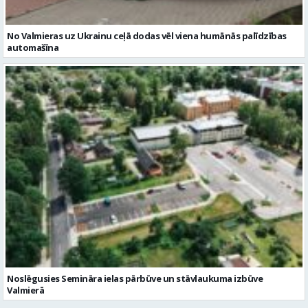
No Valmieras uz Ukrainu ceļā dodas vēl viena humānās palīdzības
automašīna
Noslēgusies Semināra ielas pārbūve un stāvlaukuma izbūve
Valmierā