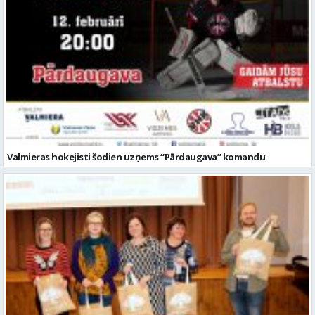
Valmieras hokejisti šodien uzņems “Pārdaugava” komandu