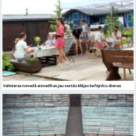
Valmieras novadā aizvadītas jau sestās Mājas kafejnīcu dienas