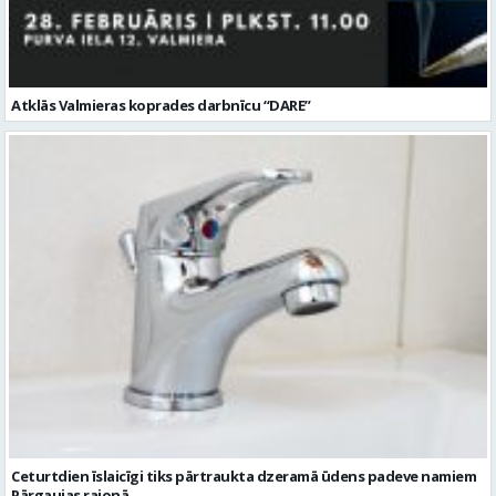
Atklās Valmieras koprades darbnīcu “DARE”
Ceturtdien īslaicīgi tiks pārtraukta dzeramā ūdens padeve namiem
Pārgaujas rajonā