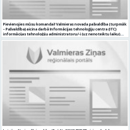
Pievienojies mūsu komandai! Valmieras novada pašvaldība (turpmāk
– Pašvaldība) aicina darbā Informācijas tehnoloģiju centra (ITC)
informācijas tehnoloģiju administratoru/-i (uz nenoteiktu laiku).
Darba vieta: Rūjienas un Naukšēnu apvienību teritorijās Ja Tev ir
vēlme: nodrošināt ar informācijas un komunikācijas tehnoloģijām
(turpmāk – IKT) saistīto problēmu pieteikumu pārvaldību un
operatīvu risināšanu; nodrošināt datortehnikas lietotāju atbalstu
un ar to saistīto problēmsituāciju risināšanu; uzstādīt, konfigurēt,
diagnosticēt un modernizēt Pašvaldības iestāžu datortehniku,
datortīklus un programmatūru, novērst kļūmes to darbībā;
kontrolēt ārējo pakalpojumu sniedzēju darbu izpildi Pašvaldības
iestādēs infrastruktūras uzturēšanā; sagatavot priekšlikumus par
IKT nomaiņu un efektīvāku izmantošanu; un ja Tev ir: vismaz vidējā
profesionālā izglītība informācijas tehnoloģiju jomā; darba
pieredze (ar informācijas tehnoloģijām saistītā jomā); izpratne par
datortehnikas un biroja tehnikas uzbūvi un problēmu risināšanas
secību; izpratne par datortīkla uzbūvi, tīkla iekārtu darbības
principiem; valsts valodas prasmes atbilstoši Valsts valodas likuma
prasībām; kompetences: ļoti labas organizatoriskās un saskarsmes
spējas, argumentācijas prasme; prasme patstāvīgi pieņemt
lēmumus; analītiskās spējas; augsta atbildības sajūta; precizitāte;
spēja strādāt individuāli un komandā; pašiniciatīva un spēja meklēt