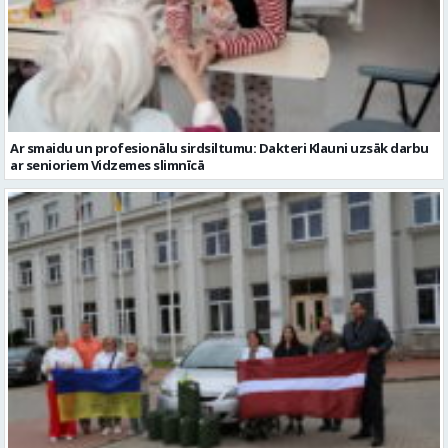
Ar smaidu un profesionālu sirdsiltumu: Dakteri Klauni uzsāk darbu
ar senioriem Vidzemes slimnīcā