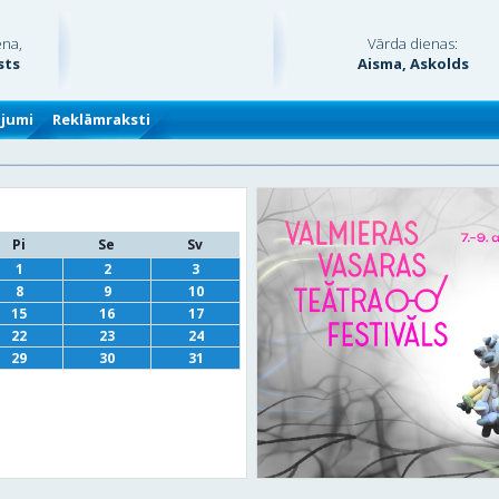
ena,
Vārda dienas:
sts
Aisma, Askolds
ājumi
Reklāmraksti
Pi
Se
Sv
1
2
3
8
9
10
15
16
17
22
23
24
29
30
31