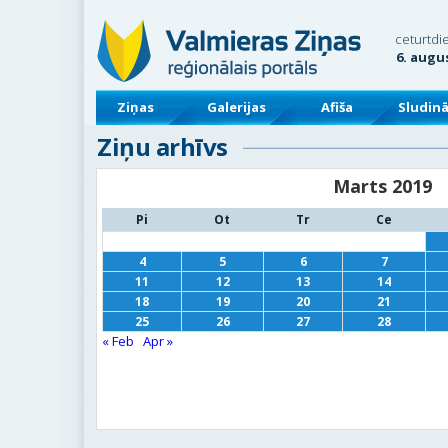
ceturtdi
6. augu
Ziņas
Galerijas
Afiša
Sludin
Ziņu arhīvs
Marts 2019
Pi
Ot
Tr
Ce
4
5
6
7
11
12
13
14
18
19
20
21
25
26
27
28
« Feb
Apr »