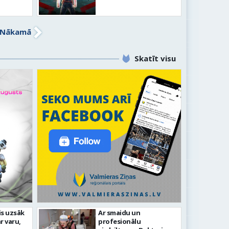
Nākamā
Skatīt visu
līdz laikmetīgās kultūras
is uzsāk
Ar smaidu un
FOTO: 
r varu,
profesionālu