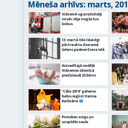
Mēneša arhīvs: marts, 20
Vidzemē ugunsdzēsēji
novāc vēja nogāztus
kokus
13. martā tiks īslaicīgi
pārtraukta dzeramā
ūdens padeve Ezera ielā
Aizvadītajā nedēļā
Vidzemes slimnīcā
piedzimuši 25 bērni
“Cālis 2019” galveno
balvu iegūst Hanna
Karlivāne
Pirmdien snigs un
uzspīdēs saule