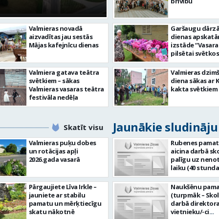
centram – kā attīs
brīvību
Valmieras novadā
Garšaugu dārzā 
aizvadītas jau sestās
dienas apskat
Mājas kafejnīcu dienas
izstāde “Vasara
pilsētai svētkos
Valmiera gatava teātra
Valmieras dzim
svētkiem – sākas
diena sākas ar 
Valmieras vasaras teātra
kakta svētkiem
festivāla nedēļa
Jaunākie sludināj
Skatīt visu
Valmieras puķu dobes
Rubenes pamat
un rotācijas apļi
aicina darbā sk
2026.gada vasarā
palīgu uz neno
laiku (40 stund
jeb 1,0 likme). 
vietas adrese: R
Pārgaujiete Līva Irkle –
Naukšēnu pama
3, Rubene, Koc
jauniete ar stabilu
(turpmāk – Skol
pagasts, Valmie
pamatu un mērķtiecīgu
darbā direktor
novads. Ja Tev ir vēlme:
skatu nākotnē
vietnieku/-ci
veikt bērnu apr