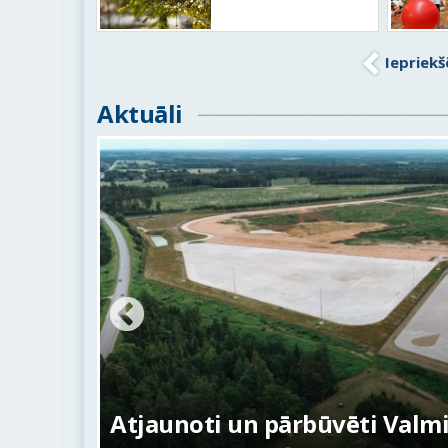
Iepriekš
Aktuāli
u
Atjaunoti un pārbūvēti Valmi