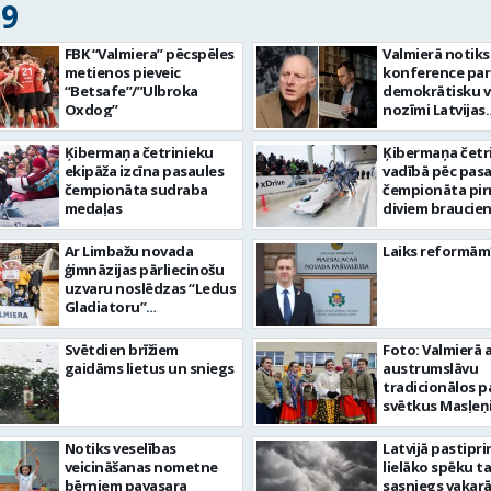
19
FBK “Valmiera” pēcspēles
Valmierā notiks
metienos pieveic
konference par
“Betsafe”/”Ulbroka
demokrātisku v
Oxdog”
nozīmi Latvijas
neatkarības
atjaunošanā
Ķibermaņa četrinieku
Ķibermaņa četr
ekipāža izcīna pasaules
vadībā pēc pas
čempionāta sudraba
čempionāta pi
medaļas
diviem braucie
Ar Limbažu novada
Laiks reformām
ģimnāzijas pārliecinošu
uzvaru noslēdzas “Ledus
Gladiatoru”
finālsacensību nedēļa
Svētdien brīžiem
Foto: Valmierā 
gaidāms lietus un sniegs
austrumslāvu
tradicionālos p
svētkus Masļeņ
Notiks veselības
Latvijā pastipri
veicināšanas nometne
lielāko spēku t
bērniem pavasara
sasniegs vakarā