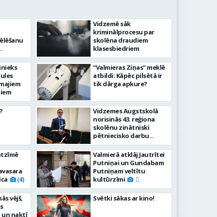
Vidzemē sāk
kriminālprocesu par
ēlēšanu
skolēna draudiem
klasesbiedriem
inieks
“Valmieras Ziņas” meklē
aules
atbildi: Kāpēc pilsētā ir
rmajiem
tik dārga apkure?
niem
?
Vidzemes Augstskolā
norisinās 43. reģiona
skolēnu zinātniski
pētniecisko darbu
konference
atzīmē
Valmierā atklāj Jautrītei
Putniņai un Gundabam
avasara
Putniņam veltītu
ica
kultūrzīmi
(4)
nās vējš,
Svētki sākas ar kino!
as
 un naktī