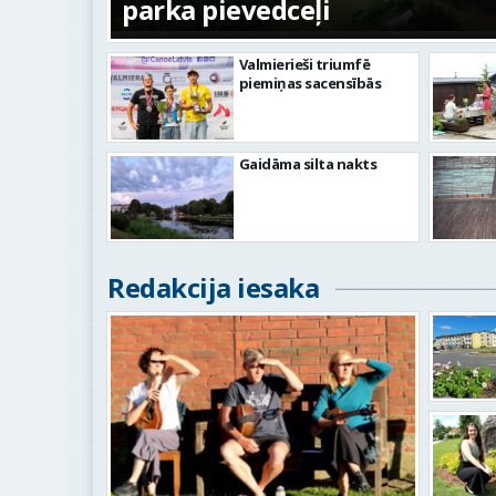
parka pievedceļi
Valmierieši triumfē
piemiņas sacensībās
Gaidāma silta nakts
Redakcija iesaka