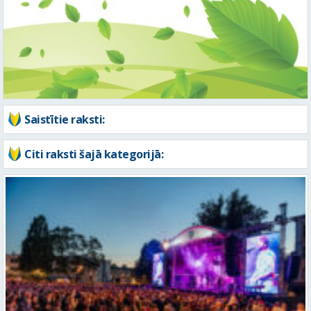
Saistītie raksti:
Citi raksti šajā kategorijā:
FOTO: Ar daudzveidīgiem notikumiem aizvadīta Valmieras 743.