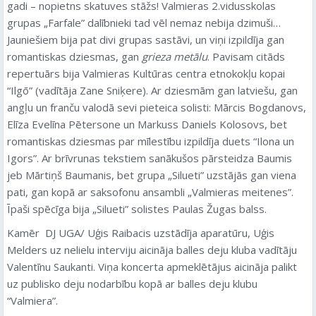
gadi – nopietns skatuves stāžs! Valmieras 2.vidusskolas
grupas „Farfale” dalībnieki tad vēl nemaz nebija dzimuši…
Jauniešiem bija pat divi grupas sastāvi, un viņi izpildīja gan
romantiskas dziesmas, gan
grieza metālu
. Pavisam citāds
repertuārs bija Valmieras Kultūras centra etnokokļu kopai
“Ilgō” (vadītāja Zane Sniķere). Ar dziesmām gan latviešu, gan
angļu un franču valodā sevi pieteica solisti: Mārcis Bogdanovs,
Elīza Evelīna Pētersone un Markuss Daniels Kolosovs, bet
romantiskas dziesmas par mīlestību izpildīja duets “Ilona un
Igors”. Ar brīvrunas tekstiem sanākušos pārsteidza Baumis
jeb Mārtiņš Baumanis, bet grupa „Silueti” uzstājās gan viena
pati, gan kopā ar saksofonu ansambli „Valmieras meitenes”.
Īpaši spēcīga bija „Silueti” solistes Paulas Žugas balss.
Kamēr DJ UGA/ Uģis Raibacis uzstādīja aparatūru, Uģis
Melders uz nelielu interviju aicināja balles deju kluba vadītāju
Valentīnu Saukanti. Viņa koncerta apmeklētājus aicināja palikt
uz publisko deju nodarbību kopā ar balles deju klubu
“Valmiera”.