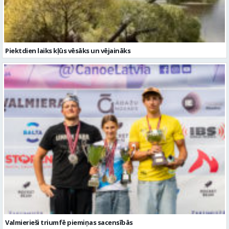
Valmierieši triumfē piemiņas sacensībās