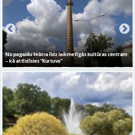
FOTO: Ar daudzveidīgiem notikumiem aizvadīta
Valmieras 743. dzimšanas diena
Piektdien laiks kļūs vēsāks un vējaināks