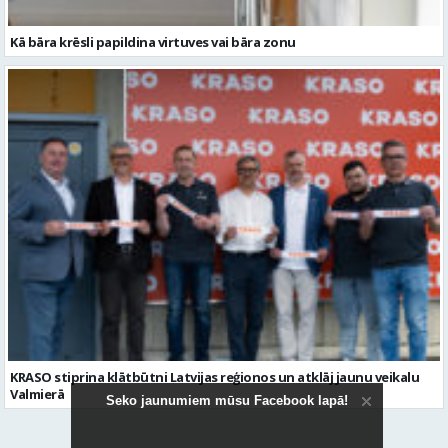
KRASO stiprina klātbūtni Latvijas reģionos un atklāj jaunu veikalu
Valmierā
Redakcija iesaka
Seko jaunumiem mūsu Facebook lapā!