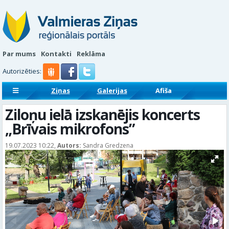
Par mums
Kontakti
Reklāma
Autorizēties:
Ziņas
Galerijas
Afiša
Sludinājumi
Reklāmraksti
Ziloņu ielā izskanējis koncerts
„Brīvais mikrofons”
19.07.2023 10:22,
Autors:
Sandra Gredzena