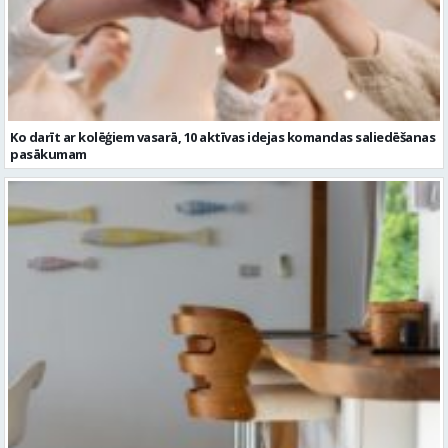
Ko darīt ar kolēģiem vasarā, 10 aktīvas idejas komandas saliedēšanas
pasākumam
Kā bāra krēsli papildina virtuves vai bāra zonu