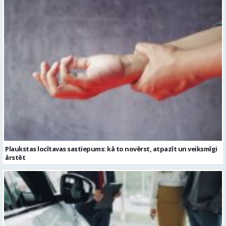
Plaukstas locītavas sastiepums: kā to novērst, atpazīt un veiksmīgi
ārstēt