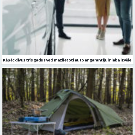
Kāpēc divus trīs gadus veci mazlietoti auto ar garantiju ir laba izvēle
Kā izvēlēties izturīgu telti? Svarīgākie tehniskie parametri un
salīdzinājums