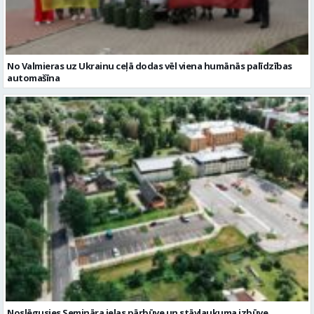
Noslēgusies Semināra ielas pārbūve un stāvlaukuma izbūve
Valmierā
Reklāmraksti
Skatīt visu