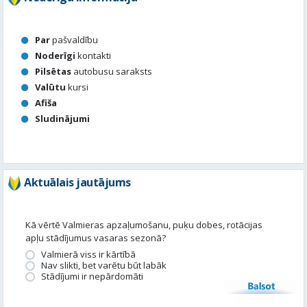
Valūtu
kursi
Afiša
Sludinājumi
Aktuālais jautājums
Kā vērtē Valmieras apzaļumošanu, puķu dobes, rotācijas
apļu stādījumus vasaras sezonā?
Valmierā viss ir kārtībā
Nav slikti, bet varētu būt labāk
Stādījumi ir nepārdomāti
Balsot
Piedalies satura veidošanā