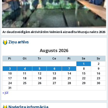
Ar daudzveidīgām aktivitātēm Valmierā aizvadīta Muzeju nakts 2026
Ziņu arhīvs
Augusts 2026
Pi
Ot
Tr
Ce
Pi
Se
Sv
1
2
3
4
5
6
7
8
9
10
11
12
13
14
15
16
17
18
19
20
21
22
23
24
25
26
27
28
29
30
31
« Jūl
Noderīga informācija
Par
pašvaldību
Noderīgi
kontakti
Pilsētas
autobusu saraksts