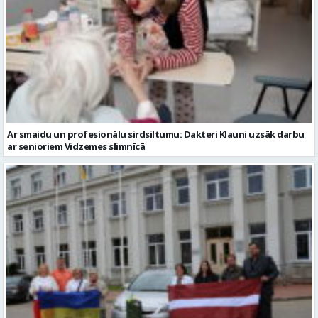
Ar smaidu un profesionālu sirdsiltumu: Dakteri Klauni uzsāk darbu
ar senioriem Vidzemes slimnīcā
No Valmieras uz Ukrainu ceļā dodas vēl viena humānās palīdzības
automašīna