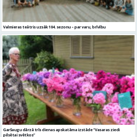
Garšaugu dārzā trīs dienas apskatāma izstāde “Vasaras ziedi
pilsētai svētkos”