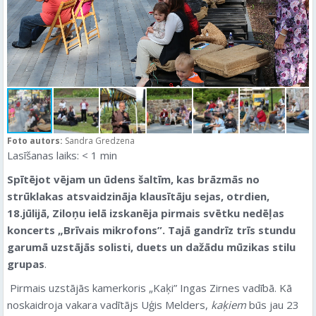
Foto autors:
Sandra Gredzena
Lasīšanas laiks:
< 1
min
Spītējot vējam un ūdens šaltīm, kas brāzmās no
strūklakas atsvaidzināja klausītāju sejas, otrdien,
18.jūlijā, Ziloņu ielā izskanēja pirmais svētku nedēļas
koncerts „Brīvais mikrofons”. Tajā gandrīz trīs stundu
garumā uzstājās solisti, duets un dažādu mūzikas stilu
grupas
.
Pirmais uzstājās kamerkoris „Kaķi” Ingas Zirnes vadībā. Kā
noskaidroja vakara vadītājs Uģis Melders,
kaķiem
būs jau 23