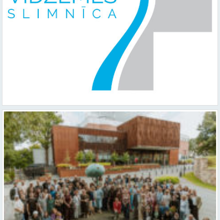
Valmieras teātris uzsāk 104. sezonu – par varu, brīvību