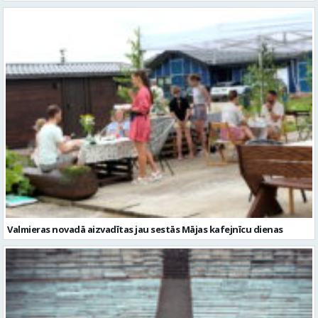
Valmieras novadā aizvadītas jau sestās Mājas kafejnīcu dienas