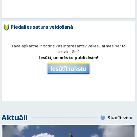
Tavā apkārtnē ir noticis kas interesants? Vēlies, lai mēs par to
uzrakstām?
Iesūti, un mēs to publicēsim!
Aktuāli
Skatīt visu