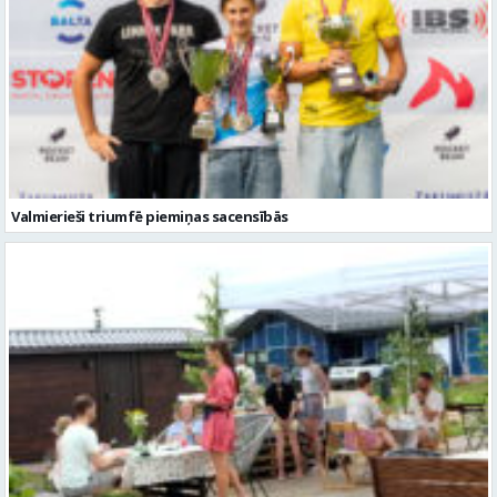
Valmierieši triumfē piemiņas sacensībās