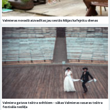
Valmieras novadā aizvadītas jau sestās Mājas kafejnīcu dienas
Valmiera gatava teātra svētkiem – sākas Valmieras vasaras teātra
festivāla nedēļa