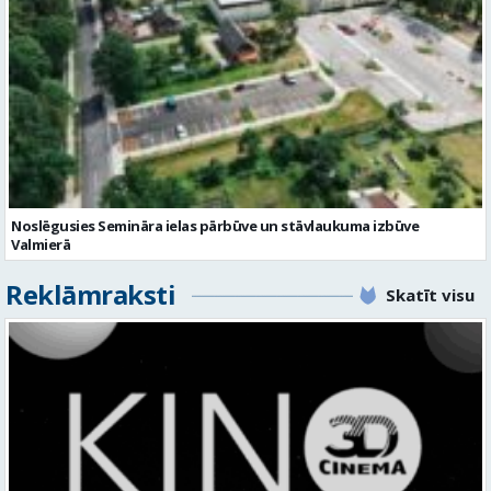
Noslēgusies Semināra ielas pārbūve un stāvlaukuma izbūve
Valmierā
Reklāmraksti
Skatīt visu