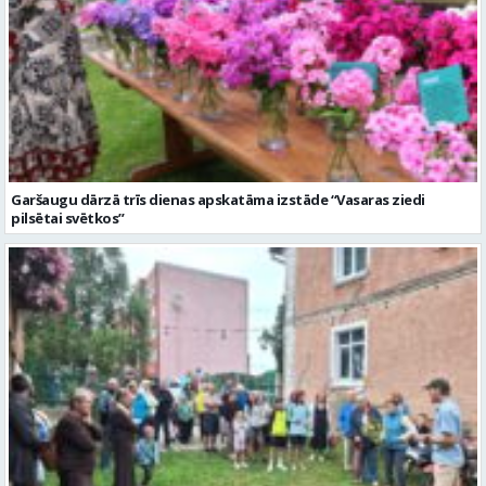
Garšaugu dārzā trīs dienas apskatāma izstāde “Vasaras ziedi
pilsētai svētkos”