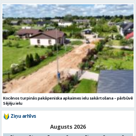
Kocēnos turpinās pakāpeniska apkaimes ielu sakārtošana – pārbūvē
Sējēju ielu
Ziņu arhīvs
Augusts 2026