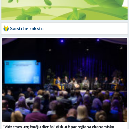
Saistītie raksti:
“Vidzemes uzņēmēju dienās” diskutē par reģiona ekonomisko