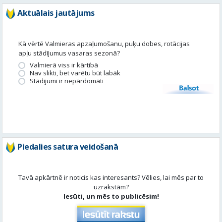
Aktuālais jautājums
Kā vērtē Valmieras apzaļumošanu, puķu dobes, rotācijas
apļu stādījumus vasaras sezonā?
Valmierā viss ir kārtībā
Nav slikti, bet varētu būt labāk
Stādījumi ir nepārdomāti
Balsot
Piedalies satura veidošanā
Tavā apkārtnē ir noticis kas interesants? Vēlies, lai mēs par to
uzrakstām?
Iesūti, un mēs to publicēsim!