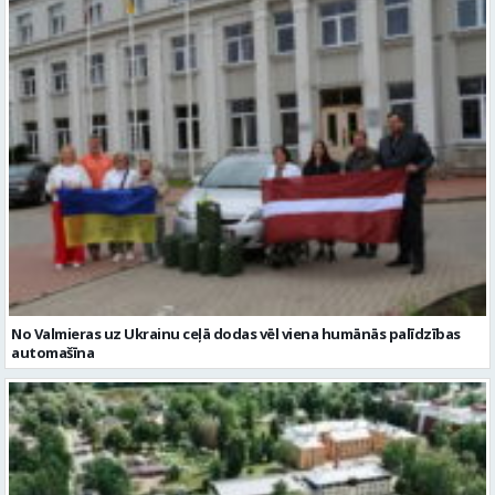
No Valmieras uz Ukrainu ceļā dodas vēl viena humānās palīdzības
automašīna