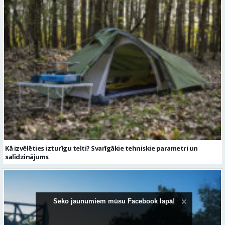
Kā izvēlēties izturīgu telti? Svarīgākie tehniskie parametri un
salīdzinājums
Seko jaunumiem mūsu Facebook lapā!