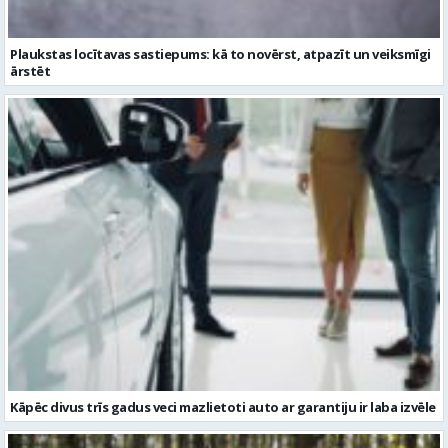
Plaukstas locītavas sastiepums: kā to novērst, atpazīt un veiksmīgi
ārstēt
Kāpēc divus trīs gadus veci mazlietoti auto ar garantiju ir laba izvēle