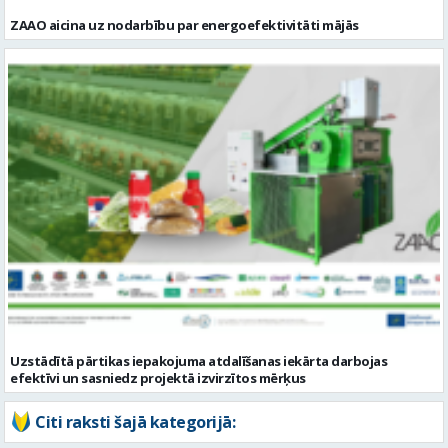
ZAAO aicina uz nodarbību par energoefektivitāti mājās
Uzstādītā pārtikas iepakojuma atdalīšanas iekārta darbojas
efektīvi un sasniedz projektā izvirzītos mērķus
Citi raksti šajā kategorijā: