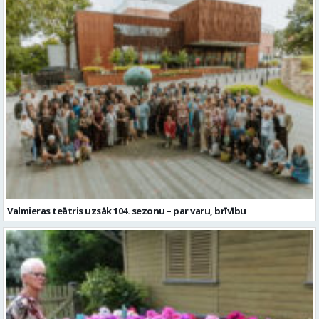
Valmieras teātris uzsāk 104. sezonu – par varu, brīvību