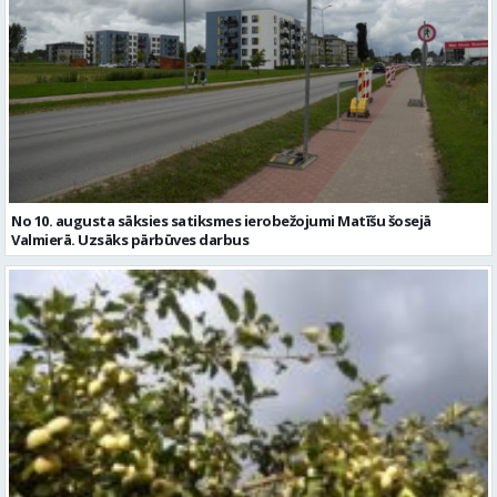
No 10. augusta sāksies satiksmes ierobežojumi Matīšu šosejā
Valmierā. Uzsāks pārbūves darbus