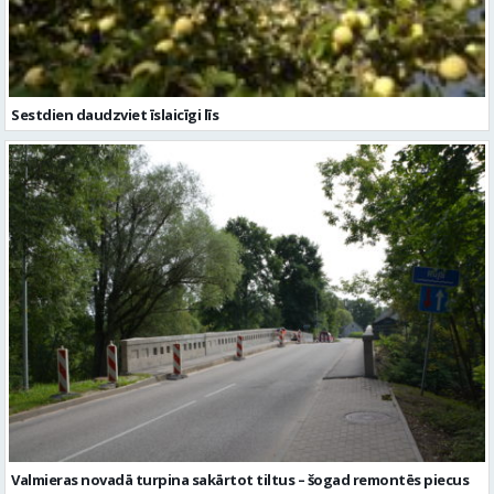
Sestdien daudzviet īslaicīgi līs
Valmieras novadā turpina sakārtot tiltus – šogad remontēs piecus