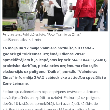
Foto autors:
Publicitātes foto. / Foto: "Valmieras Ziņas"
Lasīšanas laiks:
< 1
min
16.maijā un 17.maijā Valmierā notikušajā izstādē –
gadatirgū “Vidzemes Uzņēmēju dienas 2014”
apmeklētājiem bija iespējams iepazīt SIA “ZAAO” (ZAAO)
praktisko darbību, piedaloties uzņēmuma rīkotajās
ekskursijās uz poligonu “Daibe”, portālu “Valmieras
Ziņas” informēja ZAAO sabiedrisko attiecību speciāliste
Zane Leimane.
Ekskursiju dalībniekiem bija iespējams iesēsties atkritumu
savācējmašīnās un izpētīt to uzbūvi. Ekskursijā uz poligonu
devās 18 izstādes apmeklētāji, kuri uzzinājuši, kā šķirotie
atkritumi tiek sagatavoti transportēšanai uz pārstrādes