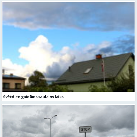
Svētdien gaidāms saulains laiks