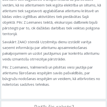
vietām, kā no atkritumiem tiek iegūta elektrība un siltums, kā
atkritumi tiek sagatavoti apglabāšanai atkritumu krātuvē un
kādas vides izglītības aktivitātes tiek piedāvātas šajā
objektā. Pēc Z.Leimanes teiktā, ekskursijas dalībnieki bijuši
pārsteigti par to, cik dažādas darbības tiek veiktas poligona
teritorijā.
Savukārt ZAAO stendā Uzņēmēju dienu izstādē varēja
saņemt informāciju par atkritumu apsaimniekošanas
pakalpojumiem un uzdot jautājumus par konkrētu atkritumu
veidu izmantošu otrreizējai pārstrādei.
Pēc Z.Leimanes, Valmierieši un pilsētas viesi jautāja par
atkritumu šķirošanas iespējām savās pašvaldībās, par
būvgružu nodošanas iespējām un veidiem, kā atbrīvoties no
nolietotas sadzīves tehnikas.
Patīk šis raksts?