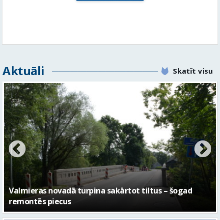
Aktuāli
Skatīt visu
No pagaidu teātra līdz laikmetīgās kultūras centram
– kā attīstīsies “Kurtuve”