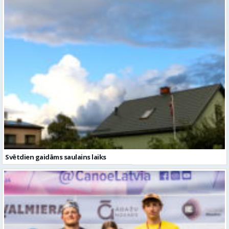
Svētdien gaidāms saulains laiks