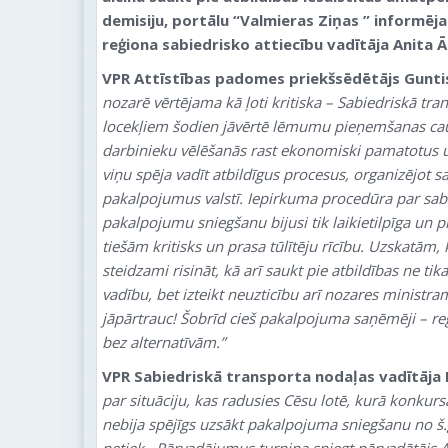
demisiju, portālu “Valmieras Ziņas ” informē
reģiona sabiedrisko attiecību vadītāja Anita Ā
VPR Attīstības padomes priekšsēdētājs Gunti
nozarē vērtējama kā ļoti kritiska – Sabiedriskā t
locekļiem šodien jāvērtē lēmumu pieņemšanas cau
darbinieku vēlēšanās rast ekonomiski pamatotus un
viņu spēja vadīt atbildīgus procesus, organizējot s
pakalpojumus valstī. Iepirkuma procedūra par sab
pakalpojumu sniegšanu bijusi tik laikietilpīga un p
tiešām kritisks un prasa tūlītēju rīcību. Uzskatām,
steidzami risināt, kā arī saukt pie atbildības ne tik
vadību, bet izteikt neuzticību arī nozares ministram
jāpārtrauc! Šobrīd cieš pakalpojuma saņēmēji – reģi
bez alternatīvām.”
VPR Sabiedriskā transporta nodaļas vadītāja 
par situāciju, kas radusies Cēsu lotē, kurā konkur
nebija spējīgs uzsākt pakalpojuma sniegšanu no š.g.
netiek. Pārvadājumus turpina sniegt pārvadātājs AS