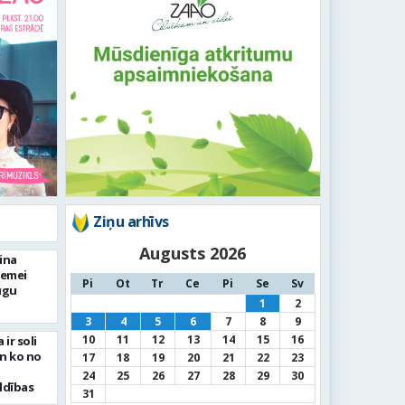
Ziņu arhīvs
Augusts 2026
cina
zemei
Pi
Ot
Tr
Ce
Pi
Se
Sv
ugu
1
2
3
4
5
6
7
8
9
10
11
12
13
14
15
16
ir soli
un ko no
17
18
19
20
21
22
23
24
25
26
27
28
29
30
ldības
31