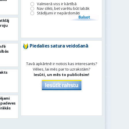
Valmierā viss ir kārtībā
Nav slikti, bet varētu būt labāk
Stādījumi ir nepārdomāti
Balsot
tklāj
roju
Piedalies satura veidošanā
umfē
sībās
Tavā apkārtnē ir noticis kas interesants?
Vēlies, lai mēs par to uzrakstām?
akts
Iesūti, un mēs to publicēsim!
pējami
 padeves
irākās