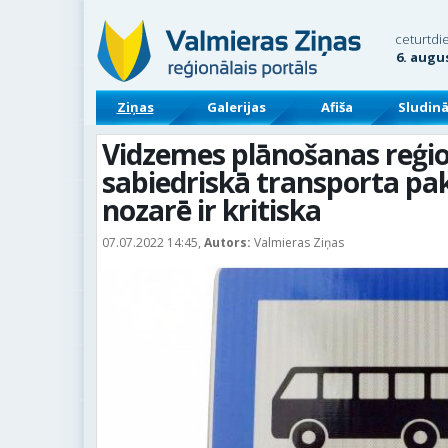
ceturtdi
6. augu
Ziņas
Galerijas
Afiša
Sludin
Vidzemes plānošanas reģion
sabiedriskā transporta p
nozarē ir kritiska
07.07.2022 14:45,
Autors:
Valmieras Ziņas