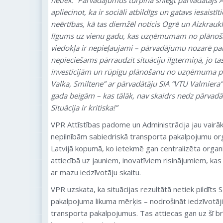
apliecinot, ka ir sociāli atbildīgs un gatavs iesaistīt
neērtības, kā tas diemžēl noticis Ogrē un Aizkraukl
līgums uz vienu gadu, kas uzņēmumam no plānoša
viedokļa ir nepieļaujami – pārvadājumu nozarē p
nepieciešams pārraudzīt situāciju ilgtermiņā, jo ta
investīcijām un rūpīgu plānošanu no uzņēmuma pu
Valka, Smiltene” ar pārvadātāju SIA “VTU Valmiera” n
gada beigām – kas tālāk, nav skaidrs nedz pārvadā
Situācija ir kritiska!”
VPR Attīstības padome un Administrācija jau vairākkā
nepilnībām sabiedriskā transporta pakalpojumu or
Latvijā kopumā, ko ietekmē gan centralizēta organi
attiecībā uz jauniem, inovatīviem risinājumiem, kas īp
ar mazu iedzīvotāju skaitu.
VPR uzskata, ka situācijas rezultātā netiek pildīts
pakalpojuma likuma mērķis – nodrošināt iedzīvotā
transporta pakalpojumus. Tas attiecas gan uz šī br