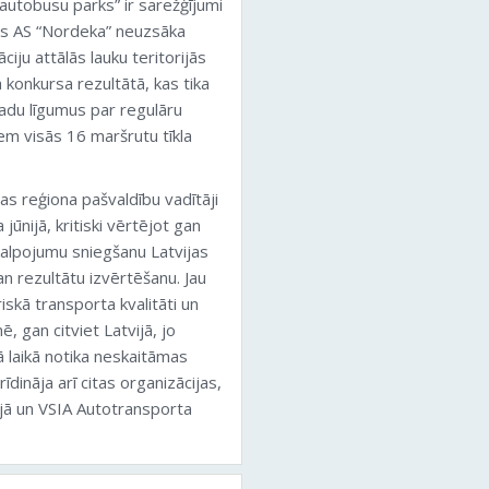
autobusu parks” ir sarežģījumi
ros AS “Nordeka” neuzsāka
iju attālās lauku teritorijās
 konkursa rezultātā, kas tika
gadu līgumus par regulāru
m visās 16 maršrutu tīkla
s reģiona pašvaldību vadītāji
ūnijā, kritiski vērtējot gan
kalpojumu sniegšanu Latvijas
an rezultātu izvērtēšanu. Jau
iskā transporta kvalitāti un
, gan citviet Latvijā, jo
ā laikā notika neskaitāmas
ināja arī citas organizācijas,
jā un VSIA Autotransporta