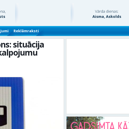
ena,
Vārda dienas:
sts
Aisma, Askolds
ājumi
Reklāmraksti
s: situācija
akalpojumu