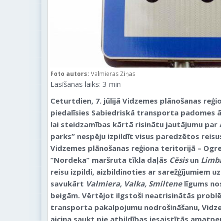
Foto autors:
Valmieras Ziņas
Lasīšanas laiks:
3
min
Ceturtdien, 7. jūlijā Vidzemes plānošanas reģi
piedalīsies Sabiedriskā transporta padomes ā
lai steidzamības kārtā risinātu jautājumu par
parks” nespēju izpildīt visus paredzētos reisu
Vidzemes plānošanas reģiona teritorijā – Ogre
“Nordeka” maršruta tīkla daļās
Cēsis
un
Limba
reisu izpildi, aizbildinoties ar sarežģījumiem
savukārt
Valmiera, Valka, Smiltene
līgums no
beigām. Vērtējot ilgstoši neatrisinātās probl
transporta pakalpojumu nodrošināšanu, Vidz
aicina saukt pie atbildības iesaistītās amatp