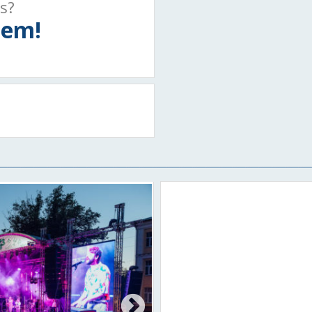
ts?
tiem!