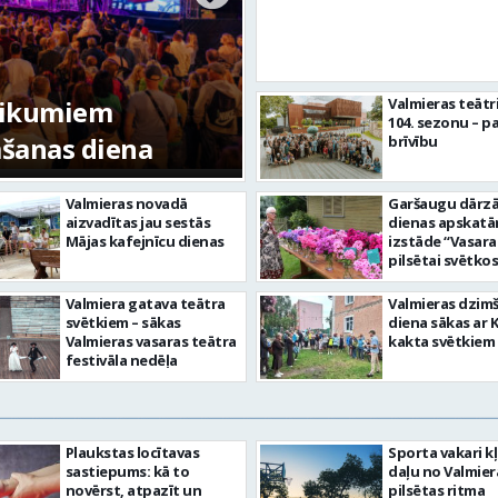
tikumiem
Valmieras teātr
104. sezonu – pa
mšanas diena
FOTO: Valmieras pi
brīvību
Valmieras novadā
Garšaugu dārzā 
aizvadītas jau sestās
dienas apskat
Mājas kafejnīcu dienas
izstāde “Vasara
pilsētai svētkos
Valmiera gatava teātra
Valmieras dzim
svētkiem – sākas
diena sākas ar 
Valmieras vasaras teātra
kakta svētkiem
festivāla nedēļa
Plaukstas locītavas
Sporta vakari k
sastiepums: kā to
daļu no Valmier
novērst, atpazīt un
pilsētas ritma