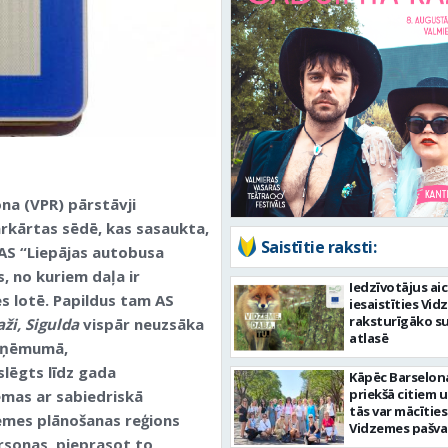
ona (VPR) pārstāvji
rkārtas sēdē, kas sasaukta,
Saistītie raksti:
 AS “Liepājas autobusa
s, no kuriem daļa ir
Iedzīvotājus ai
s lotē. Papildus tam AS
iesaistīties Vid
raksturīgāko s
ži, Sigulda
vispār neuzsāka
atlasē
 uzņēmumā,
slēgts līdz gada
Kāpēc Barselona 
priekšā citiem 
ēmas ar sabiedriskā
tās var mācīties
emes plānošanas reģions
Vidzemes pašva
ersonas, pieprasot to