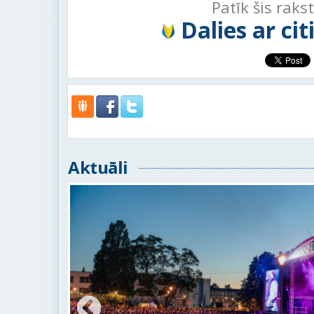
Patīk šis raks
Dalies ar ci
Aktuāli