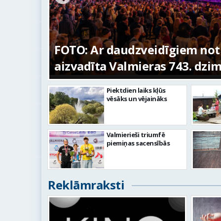
ūras
FOTO: Ar daudzveidīgiem no
aizvadīta Valmieras 743. dzi
Piektdien laiks kļūs
vēsāks un vējaināks
Valmierieši triumfē
piemiņas sacensībās
Reklāmraksti