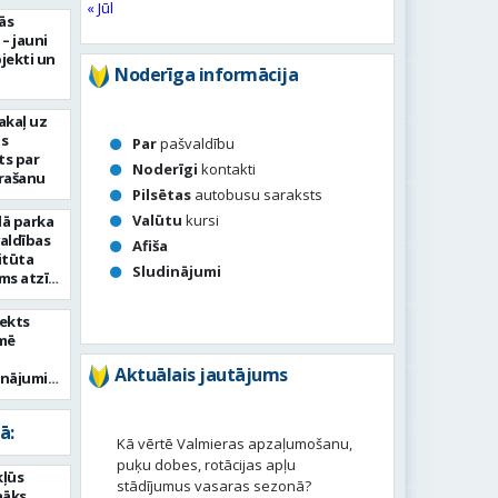
« Jūl
ās
– jauni
bjekti un
Noderīga informācija
akaļ uz
as
Par
pašvaldību
ts par
Noderīgi
kontakti
trašanu
Pilsētas
autobusu saraksts
Valūtu
kursi
lā parka
aldības
Afiša
itūta
Sludinājumi
ums atzīti
citiem
em
jekts
emē
Aktuālais jautājums
inājumi
āšanas
ā:
Kā vērtē Valmieras apzaļumošanu,
puķu dobes, rotācijas apļu
kļūs
stādījumus vasaras sezonā?
nāks