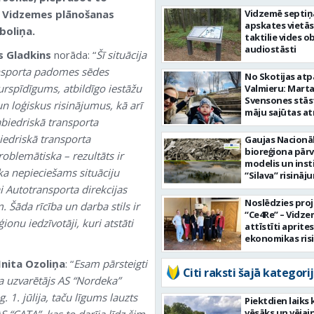
ja Vidzemes plānošanas
Vidzemē septiņ
apskates vietās 
boliņa.
taktilie vides o
audiostāsti
s Gladkins
norāda: “
Šī situācija
ransporta padomes sēdes
No Skotijas atp
rspīdīgums, atbildīgo iestāžu
Valmieru: Mart
Svensones stās
 loģiskus risinājumus, kā arī
māju sajūtas a
abiedriskā transporta
iedriskā transporta
Gaujas Nacionā
bioreģiona pārv
roblemātiska – rezultāts ir
modelis un inst
 ka nepieciešams situāciju
“Silava” risināj
par piemēriem 
ai Autotransporta direkcijas
Eiropas reģioni
Noslēdzies pro
. Šāda rīcība un darba stils ir
“Ce4Re” – Vidz
onu iedzīvotāji, kuri atstāti
attīstīti aprites
ekonomikas ris
restorāniem un
stiprināta ēdin
Inita Ozoliņa
: “
Esam pārsteigti
Citi raksti šajā kategorij
nozare
sa uzvarētājs AS “Nordeka”
 1. jūlija, taču līgums lauzts
Piektdien laiks 
vēsāks un vējai
 “CATA”, kas to darīja līdz šim,