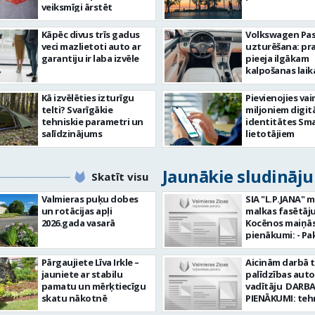
veiksmīgi ārstēt
Kāpēc divus trīs gadus
Volkswagen Pa
veci mazlietoti auto ar
uzturēšana: pr
garantiju ir laba izvēle
pieeja ilgākam
kalpošanas lai
Kā izvēlēties izturīgu
Pievienojies vai
telti? Svarīgākie
miljoniem digit
tehniskie parametri un
identitātes Sma
salīdzinājums
lietotājiem
Jaunākie sludināj
Skatīt visu
Valmieras puķu dobes
SIA "L.P.JANA" 
un rotācijas apļi
malkas fasētāju
2026.gada vasarā
Kocēnos maiņās. Dar
pienākumi: - Pa
kamīnmalku, atb
darba uzdevum
Pārgaujiete Līva Irkle –
Aicinām darbā 
Marķēt un pārb
jauniete ar stabilu
palīdzības aut
gatavo produkci
pamatu un mērķtiecīgu
vadītāju DARBA
Rūpēties par d
skatu nākotnē
PIENĀKUMI: teh
kvalitāti un kār
palīdzības snie