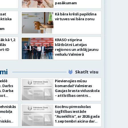
pasākumam
ssat
Kā bāra krēsli papildina
aktiska
virtuves vai bāra zonu
kam
rāk kā 1,2
KRASO stiprina
ālās
klātbūtni Latvijas
rt-ID
reģionos un atklāj jaunu
veikalu Valmierā
umi
Skatīt visu
meklē
Pievienojies mūsu
. Darbs
komandai! Valmieras
ba
Gaujas krasta vidusskola
kot
– attīstības centrs
ilstoši
(adrese: Jumaras iela 9,
am -
Valmiera) aicina darbā
tehniskās
Kocēnu pirmsskolas
audīt
SPECIĀLO PEDAGOGU
omobiļa
izglītības iestāde
ju -
PIRMSSKOLĀ. Ja Tev ir
“Auseklītis”, ar 2026.gada
arba
vēlme: Veikt bērnu
niskās
1.septembri aicina darbā
tību
attīstības, mācīšanās un
gšana
radošu pirmsskolas