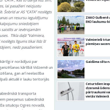
ies, lai pasažieri neizjustu
ē. Šobrīd ar AS “CATA” noslēgts
nas un resursu ieguldījumu
ZAAO Gulbenē a
EKO laukumu-bi
akalpojumu sniedzējiem
s saistīts ar ievērojamām
ses. Tīkla daļā “Valmiera,
Valmierieši tri
oslēgts līgums tikai līdz šī
piemiņas sacen
tājiem, nedz pasažieriem.
rtīgi ir norādījusi par
Gaidāma silta n
ganizēšanas kārtībā Vidzemē un
zēšana, gan arī neelastība
aši aktuāli ir lauku teritorijās
Ceturtdien ies
dzeramā ūdens
pārtraukumi va
 Sabiedriskā transporta
vietās Valmierā
jiem pieejamus sabiedriskā
īža situāciju Ogres novadā,