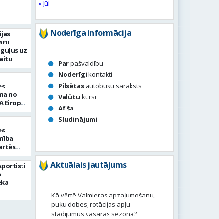
« Jūl
Noderīga informācija
ijas
aru
 guļus uz
aitu
Par
pašvaldību
Noderīgi
kontakti
Pilsētas
autobusu saraksts
es
ena no
Valūtu
kursi
A Eiropas
Afiša
 Chalon”
Sludinājumi
es
enība
artēs
usā
Aktuālais jautājums
 sportisti
n
ēka
Kā vērtē Valmieras apzaļumošanu,
puķu dobes, rotācijas apļu
stādījumus vasaras sezonā?