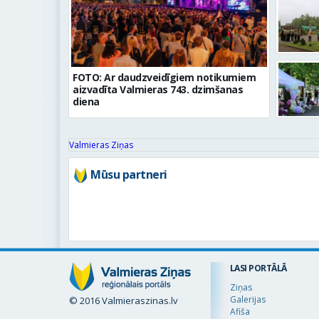
FOTO: Ar daudzveidīgiem notikumiem
aizvadīta Valmieras 743. dzimšanas
diena
Valmieras Ziņas
Mūsu partneri
LASI PORTĀLĀ
Ziņas
Galerijas
© 2016 Valmieraszinas.lv
Afiša