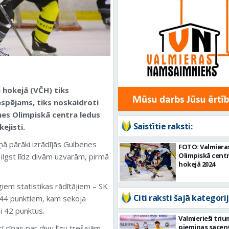
 hokejā (VČH) tiks
 iespējams, tiks noskaidroti
zemes Olimpiskā centra ledus
Saistītie raksti:
ejisti.
ņā pārāki izrādījās Gulbenes
FOTO: Valmiera
Olimpiskā cent
 ilgst līdz divām uzvarām, pirmā
hokejā 2024
em statistikas rādītājiem – SK
Citi raksti šajā kategorij
m 44 punktiem, kam sekoja
i 42 punktus.
Valmierieši tri
piemiņas sacen
 cīņas par divu līgu trešajām