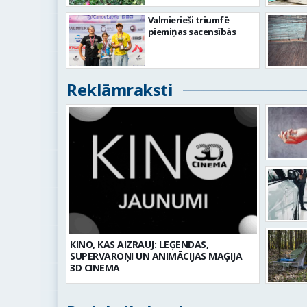
Valmierieši triumfē
piemiņas sacensībās
Reklāmraksti
KINO, KAS AIZRAUJ: LEĢENDAS,
SUPERVAROŅI UN ANIMĀCIJAS MAĢIJA
3D CINEMA