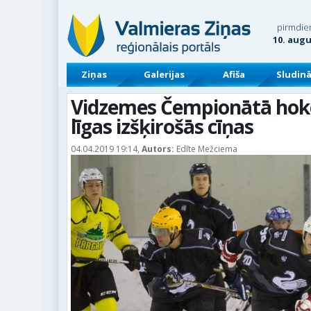
pirmdie
10. aug
Ziņas
Galerijas
Afiša
Sludin
Vidzemes Čempionātā hokej
līgas izšķirošās cīņas
04.04.2019 19:14,
Autors:
Edīte Mežciema