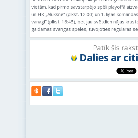
vietām, kad pirmo savstarpējo spēli playoffā aizvad
un HK „Alūksne” (plkst. 12:00) un 1. līgas komanda
vanagi” (plkst. 16:45), bet jau svētdien nūjas kru
gaidāmas svarīgas spēles, tuvojoties regulārās 
Patīk šis raks
Dalies ar ci