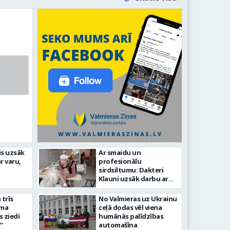
līdz laikmetīgās kultūras
is uzsāk
Ar smaidu un
FOTO: 
r varu,
profesionālu
tīsies “Kurtuve”
aizvadī
sirdsiltumu: Dakteri
Klauni uzsāk darbu ar
senioriem Vidzemes
slimnīcā
trīs
No Valmieras uz Ukrainu
āma
ceļā dodas vēl viena
s ziedi
humānās palīdzības
”
automašīna