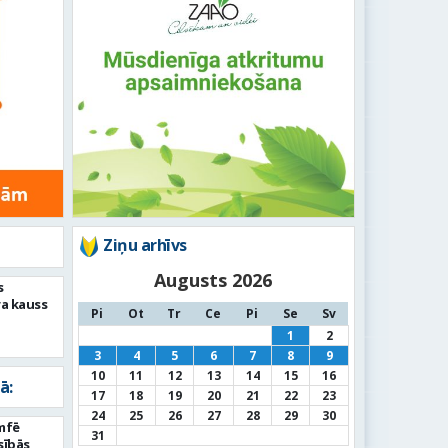
Ziņu arhīvs
Augusts 2026
s
ra kauss
Pi
Ot
Tr
Ce
Pi
Se
Sv
1
2
3
4
5
6
7
8
9
10
11
12
13
14
15
16
ā:
17
18
19
20
21
22
23
24
25
26
27
28
29
30
umfē
31
sībās