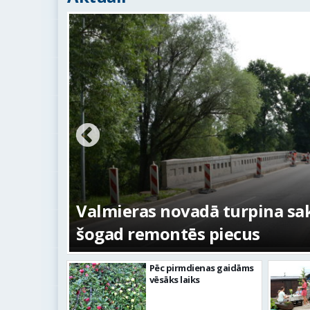
ežojumi
s
Valmieras novadā turpina sakā
šogad remontēs piecus
Pēc pirmdienas gaidāms
vēsāks laiks