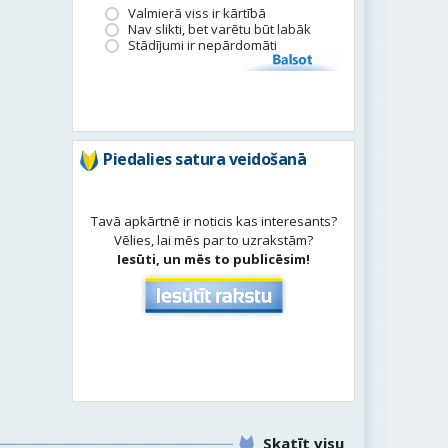
Valmierā viss ir kārtībā
Nav slikti, bet varētu būt labāk
Stādījumi ir nepārdomāti
Balsot
Piedalies satura veidošanā
Tavā apkārtnē ir noticis kas interesants?
Vēlies, lai mēs par to uzrakstām?
Iesūti, un mēs to publicēsim!
Skatīt visu