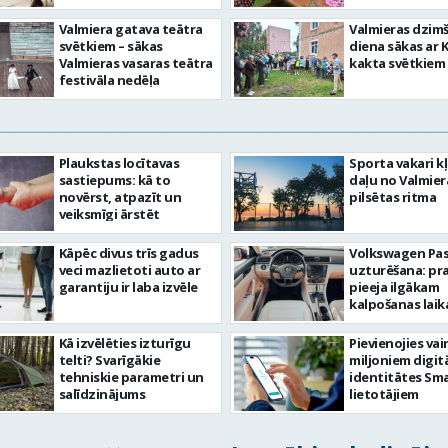
Valmiera gatava teātra
Valmieras dzim
svētkiem – sākas
diena sākas ar 
Valmieras vasaras teātra
kakta svētkiem
festivāla nedēļa
Plaukstas locītavas
Sporta vakari k
sastiepums: kā to
daļu no Valmier
novērst, atpazīt un
pilsētas ritma
veiksmīgi ārstēt
Kāpēc divus trīs gadus
Volkswagen Pa
veci mazlietoti auto ar
uzturēšana: pr
garantiju ir laba izvēle
pieeja ilgākam
kalpošanas lai
Kā izvēlēties izturīgu
Pievienojies vai
telti? Svarīgākie
miljoniem digit
tehniskie parametri un
identitātes Sma
salīdzinājums
lietotājiem