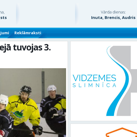
na,
Vārda dienas:
usts
Inuta, Brencis, Audris
ājumi
Reklāmraksti
ā tuvojas 3.