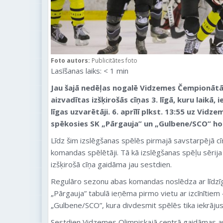
Foto autors:
Publicitātes foto
Lasīšanas laiks:
< 1
min
Jau šajā nedēļas nogalē Vidzemes Čempionātā
aizvadītas izšķirošās cīņas 3. līgā, kuru laikā,
līgas uzvarētāji. 6. aprīlī plkst. 13:55 uz Vid
spēkosies SK „Pārgauja” un „Gulbene/SCO” hok
Līdz šim izslēgšanas spēlēs pirmajā savstarpējā cī
komandas spēlētāji. Tā kā izslēgšanas spēļu sērija
izšķirošā cīņa gaidāma jau sestdien.
Regulāro sezonu abas komandas noslēdza ar līdzīgi
„Pārgauja” tabulā ieņēma pirmo vietu ar izcīnītie
„Gulbene/SCO”, kura divdesmit spēlēs tika iekrājus
Sestdien Vidzemes Olimpiskajā centrā gaidāmas arī