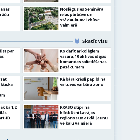
šanas
Noslēgusies Semināra
Krāču
ielas pārbūve un
stāvlaukuma izbūve
Valmierā
Skatīt visu
ļūst par
Ko darīt ar kolēģiem
as
vasarā, 10 aktīvas idejas
komandas saliedēšanas
pasākumam
ssat
Kā bāra krēsli papildina
aktiska
virtuves vai bāra zonu
kam
rāk kā 1,2
KRASO stiprina
ālās
klātbūtni Latvijas
rt-ID
reģionos un atklāj jaunu
veikalu Valmierā