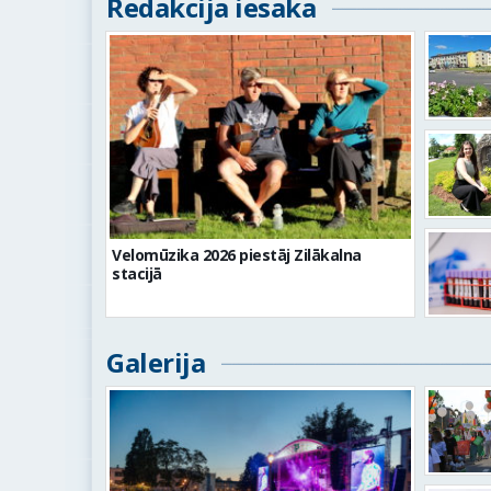
Redakcija iesaka
Velomūzika 2026 piestāj Zilākalna
stacijā
Galerija