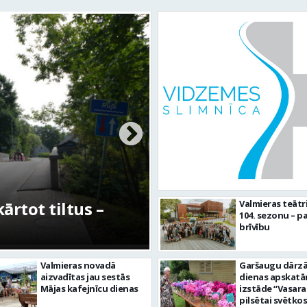
rtot tiltus –
No pagaidu teātra 
Valmieras teātr
104. sezonu – pa
centram – kā attīs
brīvību
Valmieras novadā
Garšaugu dārzā 
aizvadītas jau sestās
dienas apskat
Mājas kafejnīcu dienas
izstāde “Vasara
pilsētai svētkos