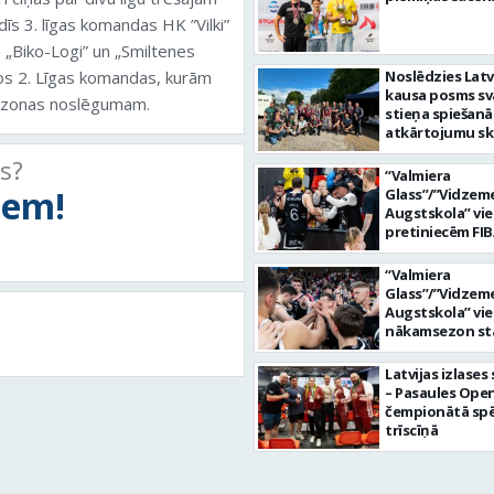
īs 3. līgas komandas HK ”Vilki”
s „Biko-Logi” un „Smiltenes
stos 2. Līgas komandas, kurām
Noslēdzies Latv
kausa posms sv
sezonas noslēgumam.
stieņa spiešanā
atkārtojumu sk
ts?
“Valmiera
tiem!
Glass”/”Vidzem
Augstskola” vi
pretiniecēm FIB
kausā būs “Elan
“Valmiera
Glass”/”Vidzem
Augstskola” vi
nākamsezon st
FIBA Eiropas ka
Latvijas izlases
– Pasaules Ope
čempionātā sp
trīscīņā