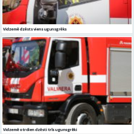
Vidzemē otrdien dzēsti trīs ugunsgrēki