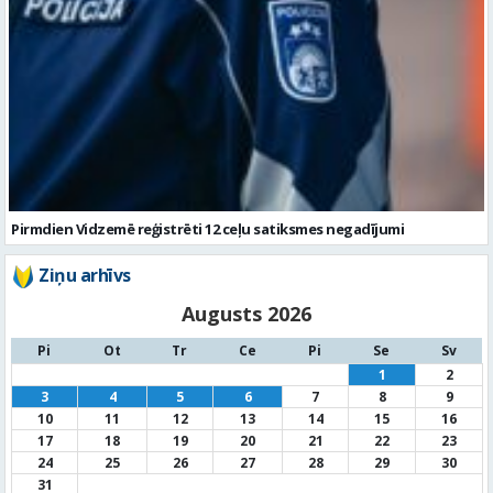
Pirmdien Vidzemē reģistrēti 12 ceļu satiksmes negadījumi
Ziņu arhīvs
Augusts 2026
Pi
Ot
Tr
Ce
Pi
Se
Sv
1
2
3
4
5
6
7
8
9
10
11
12
13
14
15
16
17
18
19
20
21
22
23
24
25
26
27
28
29
30
31
« Jūl
Noderīga informācija