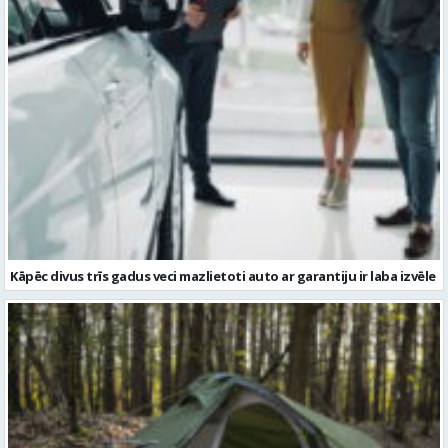
Kāpēc divus trīs gadus veci mazlietoti auto ar garantiju ir laba izvēle