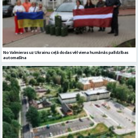
No Valmieras uz Ukrainu ceļā dodas vēl viena humānās palīdzības
automašīna
Noslēgusies Semināra ielas pārbūve un stāvlaukuma izbūve
Valmierā