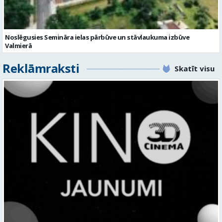
Reklāmraksti
Skatīt visu
KINO, KAS AIZRAUJ: LEĢENDAS, SUPERVAROŅI UN ANIMĀCIJAS MAĢIJA
3D CINEMA