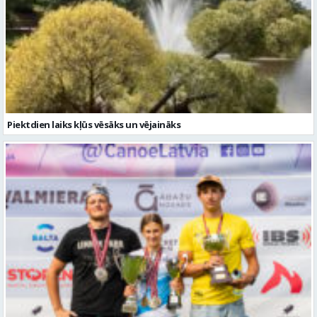
Piektdien laiks kļūs vēsāks un vējaināks
Valmierieši triumfē piemiņas sacensībās