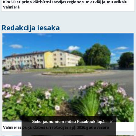
Valmieras puķu dobes un rotācijas apļi 2026.gada vasarā
Seko jaunumiem mūsu Facebook lapā!