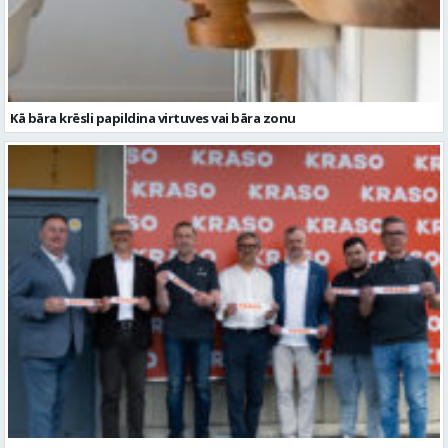
Kā bāra krēsli papildina virtuves vai bāra zonu
KRASO stiprina klātbūtni Latvijas reģionos un atklāj jaunu veikalu
Valmierā
Redakcija iesaka