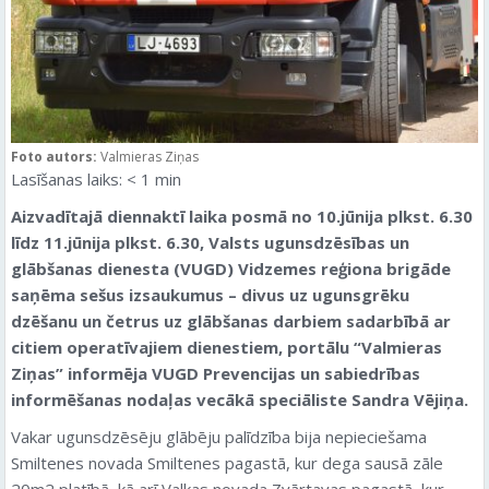
Foto autors:
Valmieras Ziņas
Lasīšanas laiks:
< 1
min
Aizvadītajā diennaktī laika posmā no 10.jūnija plkst. 6.30
līdz 11.jūnija plkst. 6.30, Valsts ugunsdzēsības un
glābšanas dienesta (VUGD) Vidzemes reģiona brigāde
saņēma sešus izsaukumus – divus uz ugunsgrēku
dzēšanu un četrus uz glābšanas darbiem sadarbībā ar
citiem operatīvajiem dienestiem, portālu “Valmieras
Ziņas” informēja VUGD Prevencijas un sabiedrības
informēšanas nodaļas vecākā speciāliste Sandra Vējiņa.
Vakar ugunsdzēsēju glābēju palīdzība bija nepieciešama
Smiltenes novada Smiltenes pagastā, kur dega sausā zāle
20m2 platībā, kā arī Valkas novada Zvārtavas pagastā, kur