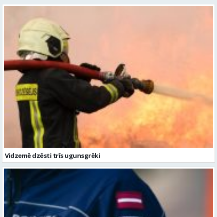
Vidzemē dzēsti trīs ugunsgrēki