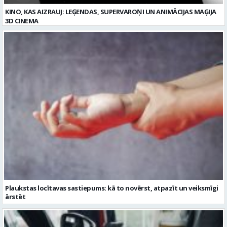
Plaukstas locītavas sastiepums: kā to novērst, atpazīt un veiksmīgi
ārstēt