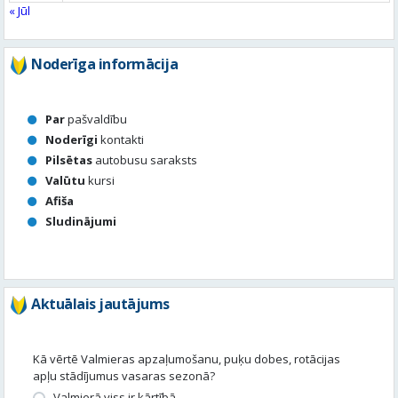
Par
pašvaldību
Noderīgi
kontakti
Pilsētas
autobusu saraksts
Valūtu
kursi
Afiša
Sludinājumi
Aktuālais jautājums
Kā vērtē Valmieras apzaļumošanu, puķu dobes, rotācijas
apļu stādījumus vasaras sezonā?
Valmierā viss ir kārtībā
Nav slikti, bet varētu būt labāk
Stādījumi ir nepārdomāti
Balsot