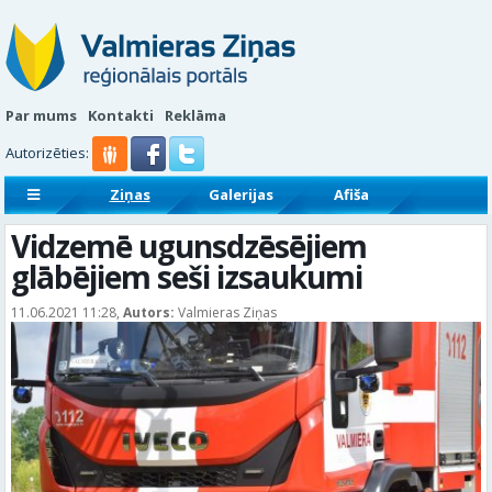
Par mums
Kontakti
Reklāma
Autorizēties:
Ziņas
Galerijas
Afiša
Sludinājumi
Reklāmraksti
Vidzemē ugunsdzēsējiem
glābējiem seši izsaukumi
11.06.2021 11:28,
Autors:
Valmieras Ziņas