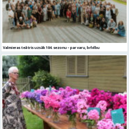
Valmieras teātris uzsāk 104. sezonu – par varu, brīvību
Garšaugu dārzā trīs dienas apskatāma izstāde “Vasaras ziedi
pilsētai svētkos”