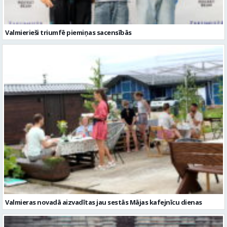
Valmieras novadā aizvadītas jau sestās Mājas kafejnīcu dienas