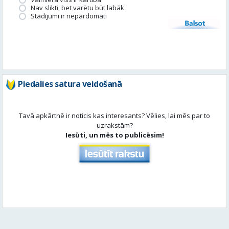
Piedalies satura veidošanā
Tavā apkārtnē ir noticis kas interesants? Vēlies, lai mēs par to
uzrakstām?
Iesūti, un mēs to publicēsim!
Aktuāli
Skatīt visu