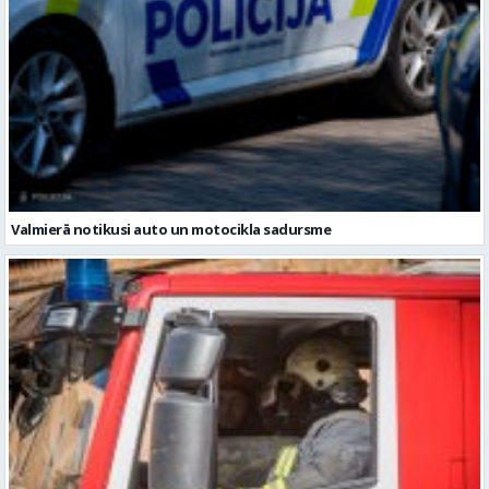
Valmierā notikusi auto un motocikla sadursme
Vidzemē dzēsts viens ugunsgrēks