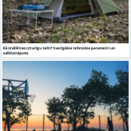
Kā izvēlēties izturīgu telti? Svarīgākie tehniskie parametri un
salīdzinājums
Sporta vakari kļūst par daļu no Valmieras pilsētas ritma