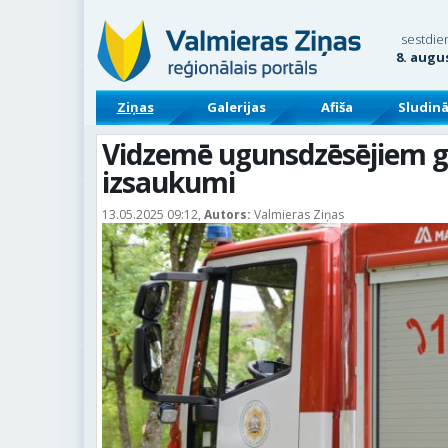
sestdie
8. augu
Ziņas
Galerijas
Afiša
Sludin
Vidzemē ugunsdzēsējiem gl
izsaukumi
13.05.2025 09:12,
Autors:
Valmieras Ziņas