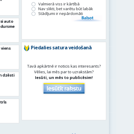
Valmierā viss ir kārtībā
Nav slikti, bet varētu būt labāk
Stādījumi ir nepārdomāti
Balsot
si auto
adursme
Piedalies satura veidošanā
 viens
Tavā apkārtnē ir noticis kas interesants?
Vēlies, lai mēs par to uzrakstām?
n dzēsti
Iesūti, un mēs to publicēsim!
trīs