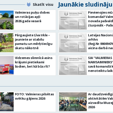
Jaunākie sludināj
Skatīt visu
Valmieras puķu dobes
Pievienojies mū
un rotācijas apļi
komandai! Valm
2026.gada vasarā
novada pašvald
(turpmāk – Pašv
aicina darbā
Informācijas te
Pārgaujiete Līva Irkle –
Latvijas Nacionā
centra (ITC) inf
jauniete ar stabilu
arhīvs
tehnoloģiju
pamatu un mērķtiecīgu
(Reģ.Nr.90009476
administratoru/
skatu nākotnē
aicina darbā n
nenoteiktu laik
pārzini (uz nen
vieta: Rūjienas 
laiku) Valmieras
Vidzemes slimnīcā asins
SIA “VALMIERAS
Naukšēnu apvi
valsts arhīvā Mēs
krājumi pietiekami
NAMSAIMNIEKS” 
teritorijās Ja Tev
Valmieras zonāl
šodien, bet kā būs rīt?
savā komandā k
vēlme: nodrošin
arhīvā uzkrājam
nenoteiktu lai
informācijas un
uzskaitām, sag
SPECIALIZĒTĀ
komunikācijas
darām pieejam
AUTOMOBIĻA V
tehnoloģijām (
popularizējam 
Galvenie amata
IKT) saistīto p
dokumentāro
pienākumi: vadī
pieteikumu pār
mantojumu. M
apkalpot specia
un operatīvu ri
FOTO: Valmieras pilsētas
Ar daudzveidī
pārraudzībā un
(arī kravas) aut
nodrošināt
svētku gājiens 2026
aktivitātēm Val
zonā ietilpst Va
uzturēt uzticē
datortehnikas l
aizvadīta Muze
Valkas, Smilten
automobili teh
atbalstu un ar 
2026
Limbažu novadi
kārtībā. veikt v
saistīto
savai komandai