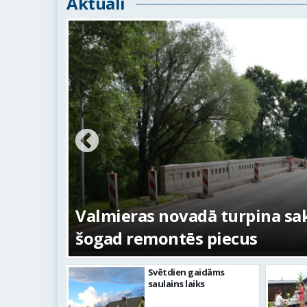
Aktuāli
ežojumi
s
Valmieras novadā turpina sakā
šogad remontēs piecus
Svētdien gaidāms
saulains laiks