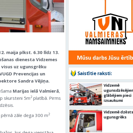
. maija plkst. 6.30 līdz 13.
lābšanas dienesta Vidzemes
 visus uz ugunsgrēku
Saistītie raksti:
 VUGD Prevencijas un
pektore Sandra Vējiņa.
Vidzemē
ugunsdzēsējie
iešama
Marijas ielā Valmierā
,
glābējiem pieci
2
ap skursteni 5m
platībā. Pirms
izsaukumi
dzēsis.
Vidzemē dzēsts
2
r pērnā zāle dega 300 m
ugunsgrēks
mbažos, kur dega vienstāva