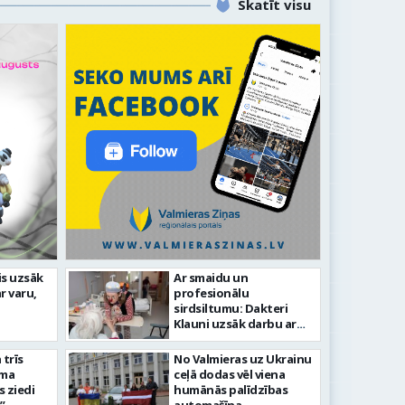
Skatīt visu
līdz laikmetīgās kultūras
is uzsāk
Ar smaidu un
FOTO: 
r varu,
profesionālu
tīsies “Kurtuve”
aizvadī
sirdsiltumu: Dakteri
Klauni uzsāk darbu ar
senioriem Vidzemes
slimnīcā
trīs
No Valmieras uz Ukrainu
āma
ceļā dodas vēl viena
s ziedi
humānās palīdzības