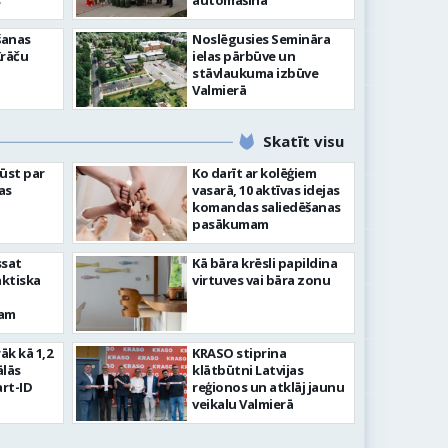
”
automašīna
šanas
Noslēgusies Semināra
Krāču
ielas pārbūve un
stāvlaukuma izbūve
Valmierā
Skatīt visu
ļūst par
Ko darīt ar kolēģiem
as
vasarā, 10 aktīvas idejas
komandas saliedēšanas
pasākumam
ssat
Kā bāra krēsli papildina
aktiska
virtuves vai bāra zonu
kam
rāk kā 1,2
KRASO stiprina
ālās
klātbūtni Latvijas
rt-ID
reģionos un atklāj jaunu
veikalu Valmierā