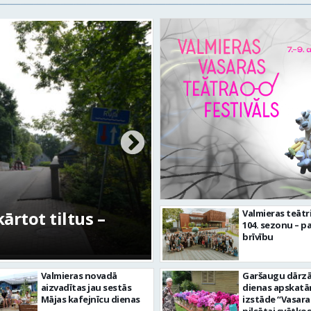
rtot tiltus –
No pagaidu teātra 
Valmieras teātr
104. sezonu – pa
centram – kā attīs
brīvību
Valmieras novadā
Garšaugu dārzā 
aizvadītas jau sestās
dienas apskat
Mājas kafejnīcu dienas
izstāde “Vasara