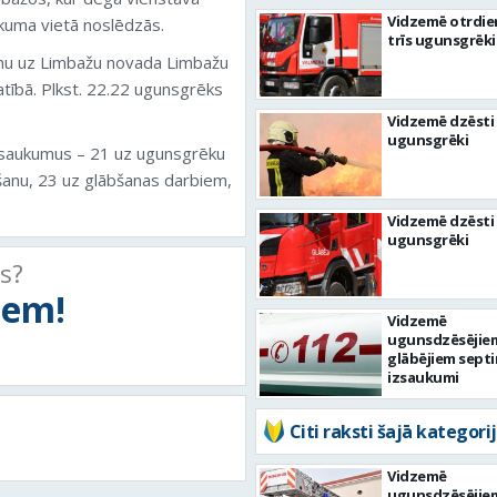
Vidzemē otrdie
ikuma vietā noslēdzās.
trīs ugunsgrēki
umu uz Limbažu novada Limbažu
atībā. Plkst. 22.22 ugunsgrēks
Vidzemē dzēsti 
ugunsgrēki
saukumus – 21 uz ugunsgrēku
šanu, 23 uz glābšanas darbiem,
Vidzemē dzēsti 
ugunsgrēki
ts?
tiem!
Vidzemē
ugunsdzēsējie
glābējiem septi
izsaukumi
Citi raksti šajā kategorij
Vidzemē
ugunsdzēsējie