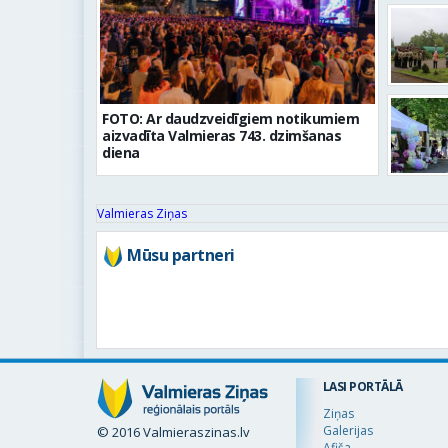
FOTO: Ar daudzveidīgiem notikumiem
aizvadīta Valmieras 743. dzimšanas
diena
Valmieras Ziņas
Mūsu partneri
LASI PORTĀLĀ
Ziņas
Galerijas
© 2016 Valmieraszinas.lv
Afiša