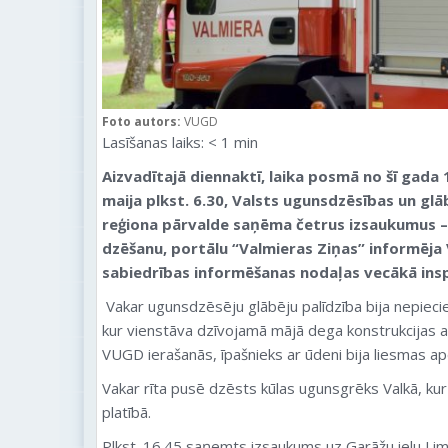
Foto autors:
VUGD
Lasīšanas laiks:
< 1
min
Aizvadītajā diennaktī, laika posmā no šī gada 12
maija plkst. 6.30, Valsts ugunsdzēsības un g
reģiona pārvalde saņēma četrus izsaukumus –
dzēšanu
, portālu “Valmieras Ziņas” informēja
sabiedrības informēšanas nodaļas vecākā ins
Vakar ugunsdzēsēju glābēju palīdzība bija nepiec
kur vienstāva dzīvojamā mājā dega konstrukcijas 
VUGD ierašanās, īpašnieks ar ūdeni bija liesmas ap
Vakar rīta pusē dzēsts kūlas ugunsgrēks Valkā, ku
platībā.
Plkst. 16.45 saņemts izsaukums uz Garāžu ielu Li