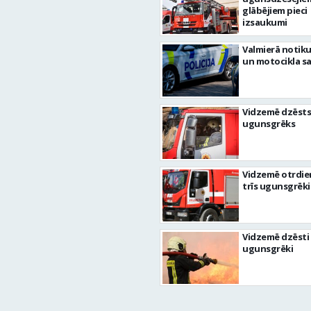
glābējiem pieci
izsaukumi
Valmierā notiku
un motocikla s
Vidzemē dzēsts
ugunsgrēks
Vidzemē otrdie
trīs ugunsgrēki
Vidzemē dzēsti 
ugunsgrēki