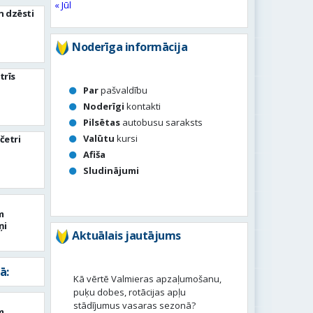
« Jūl
n dzēsti
Noderīga informācija
trīs
Par
pašvaldību
Noderīgi
kontakti
Pilsētas
autobusu saraksts
Valūtu
kursi
četri
Afiša
Sludinājumi
m
ņi
Aktuālais jautājums
ā:
Kā vērtē Valmieras apzaļumošanu,
puķu dobes, rotācijas apļu
stādījumus vasaras sezonā?
m