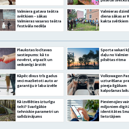
pilsētai svētkos
Valmiera gatava teātra
Valmieras dzim
svētkiem – sākas
diena sākas ar 
Valmieras vasaras teātra
kakta svētkiem
festivāla nedēļa
Plaukstas locītavas
Sporta vakari k
sastiepums: kā to
daļu no Valmier
novērst, atpazīt un
pilsētas ritma
veiksmīgi ārstēt
Kāpēc divus trīs gadus
Volkswagen Pa
veci mazlietoti auto ar
uzturēšana: pr
garantiju ir laba izvēle
pieeja ilgākam
kalpošanas lai
Kā izvēlēties izturīgu
Pievienojies vai
telti? Svarīgākie
miljoniem digit
tehniskie parametri un
identitātes Sma
salīdzinājums
lietotājiem