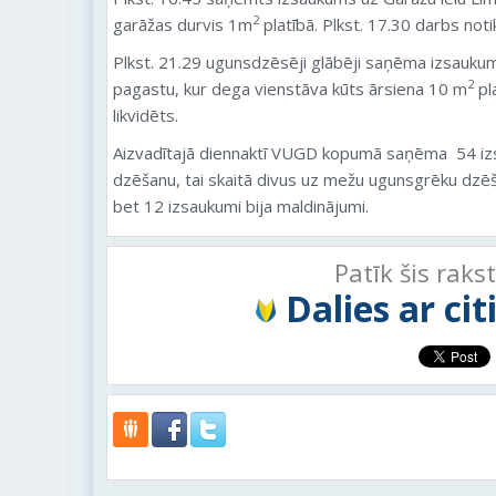
2
garāžas durvis 1m
platībā. Plkst. 17.30 darbs not
Plkst. 21.29 ugunsdzēsēji glābēji saņēma izsauk
2
pagastu, kur dega vienstāva kūts ārsiena 10 m
pl
likvidēts.
Aizvadītajā diennaktī VUGD kopumā saņēma 54 iz
dzēšanu, tai skaitā divus uz mežu ugunsgrēku dzē
bet 12 izsaukumi bija maldinājumi.
Patīk šis raks
Dalies ar ci