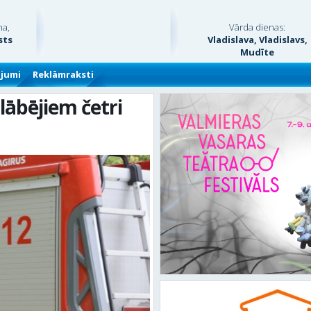
na,
Vārda dienas:
sts
Vladislava, Vladislavs,
Mudīte
ājumi
Reklāmraksti
ābējiem četri