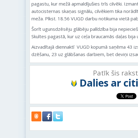
pagastu, kur mežā apmaldījušies trīs cilvēki. Izman
autocisternas skaņas signālu, cilvēkiem tika norādīt
meža. Plkst. 18.56 VUGD darbu notikuma vietā pab
Šorīt ugunsdzēsēju glābēju palīdzība bija nepieci
Skultes pagastā, kur uz ceļa braucamās daļas bija u
Aizvadītajā diennaktī VUGD kopumā saņēma 43 iz
dzēšanu, 23 uz glābšanas darbiem, bet deviņi izsau
Patīk šis raks
Dalies ar ci