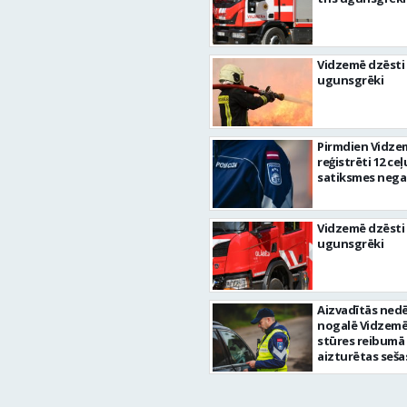
Vidzemē dzēsti 
ugunsgrēki
Pirmdien Vidze
reģistrēti 12 ceļ
satiksmes nega
Vidzemē dzēsti 
ugunsgrēki
Aizvadītās nedē
nogalē Vidzemē
stūres reibumā
aizturētas seša
personas