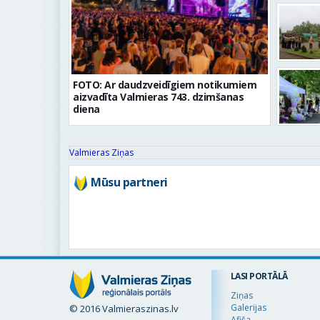
FOTO: Ar daudzveidīgiem notikumiem
aizvadīta Valmieras 743. dzimšanas
diena
Valmieras Ziņas
Mūsu partneri
LASI PORTĀLĀ
Ziņas
Galerijas
© 2016 Valmieraszinas.lv
Afiša