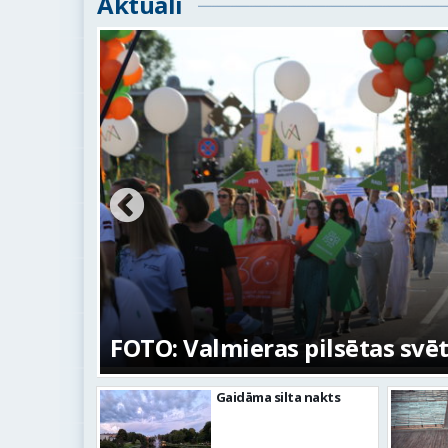
Aktuāli
Valmieras svētku nedēļā Kazu
 2026
skulptūru “Kaza”
Gaidāma silta nakts