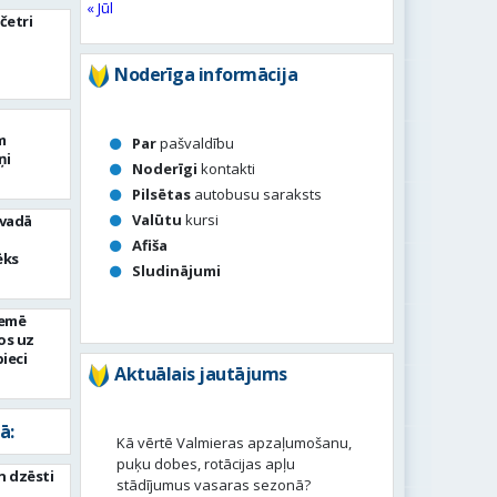
« Jūl
četri
Noderīga informācija
m
Par
pašvaldību
ņi
Noderīgi
kontakti
Pilsētas
autobusu saraksts
Valūtu
kursi
ovadā
Afiša
ēks
Sludinājumi
zemē
os uz
ieci
Aktuālais jautājums
ā:
Kā vērtē Valmieras apzaļumošanu,
puķu dobes, rotācijas apļu
n dzēsti
stādījumus vasaras sezonā?