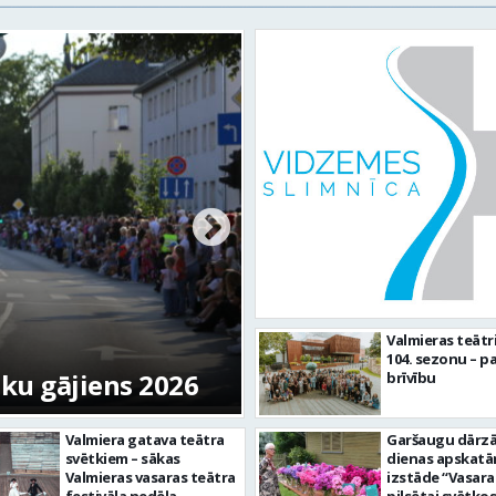
 krācēs atklāj
Valmierā turpinās 
Valmieras teātr
104. sezonu – pa
infrastruktūras in
brīvību
Valmiera gatava teātra
Garšaugu dārzā 
svētkiem – sākas
dienas apskat
Valmieras vasaras teātra
izstāde “Vasara