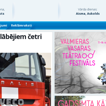
ena,
Vārda dienas:
sts
Aisma, Askolds
ājumi
Reklāmraksti
ābējiem četri