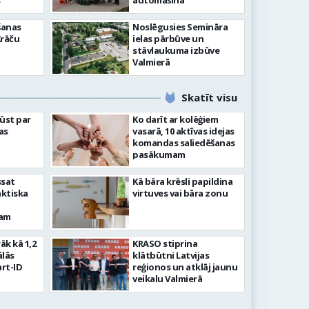
”
automašīna
šanas
Noslēgusies Semināra
Krāču
ielas pārbūve un
stāvlaukuma izbūve
Valmierā
Skatīt visu
ļūst par
Ko darīt ar kolēģiem
as
vasarā, 10 aktīvas idejas
komandas saliedēšanas
pasākumam
ssat
Kā bāra krēsli papildina
aktiska
virtuves vai bāra zonu
kam
rāk kā 1,2
KRASO stiprina
ālās
klātbūtni Latvijas
rt-ID
reģionos un atklāj jaunu
veikalu Valmierā