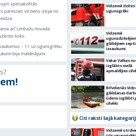
tojot specializētās
Vidzemē dzēsti 
s pareizais virziens izejai no
ugunsgrēki
eidza.
ešama arī Limbažu novada
Vidzemē
zkritis koks.
ugunsdzēsējie
glābējiem septi
saukumus – 11 uz ugunsgrēku
izsaukumi
kumi bija maldinājumi.
Vakar Valkas n
izglābts mežā
ts?
apmaldījies cilv
tiem!
Brīvdienās Vid
glābšanas darb
ūdens izglābti p
cilvēki
Citi raksti šajā kategorij
Vidzemē otrdie
trīs ugunsgrēki