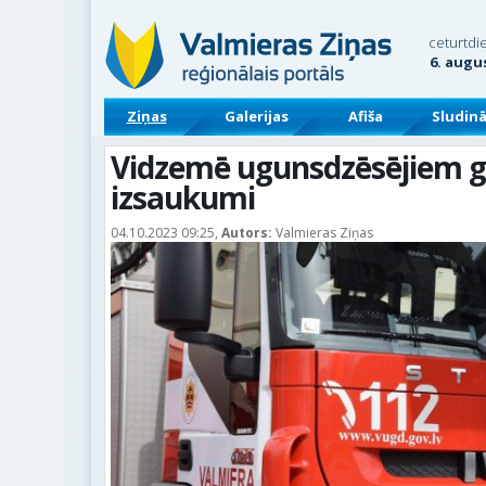
ceturtdi
6. augu
Ziņas
Galerijas
Afiša
Sludin
Vidzemē ugunsdzēsējiem gl
izsaukumi
04.10.2023 09:25,
Autors:
Valmieras Ziņas