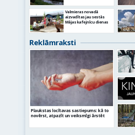
Valmieras novadā
aizvadītas jau sestās
Mājas kafejnīcu dienas
Reklāmraksti
Plaukstas locītavas sastiepums: kā to
novērst, atpazīt un veiksmīgi ārstēt