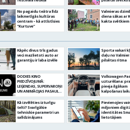
festivāla nedēļa
pilsētai svētkos
No pagaidu teātra līdz
Valmieras dzim
laikmetīgās kultūras
diena sākas ar 
centram – kā attīstīsies
kakta svētkiem
“Kurtuve”
Kāpēc divus trīs gadus
Sporta vakari k
veci mazlietoti auto ar
daļu no Valmier
garantiju ir laba izvēle
pilsētas ritma
DODIES KINO
Volkswagen Pa
PIEDZĪVOJUMĀ:
uzturēšana: pr
LEĢENDAS, SUPERVAROŅI
pieeja ilgākam
UN ANIMĀCIJAS PASAULE
kalpošanas lai
3D CINEMA
Kā izvēlēties izturīgu
Pievienojies vai
telti? Svarīgākie
miljoniem digit
tehniskie parametri un
identitātes Sma
salīdzinājums
lietotājiem