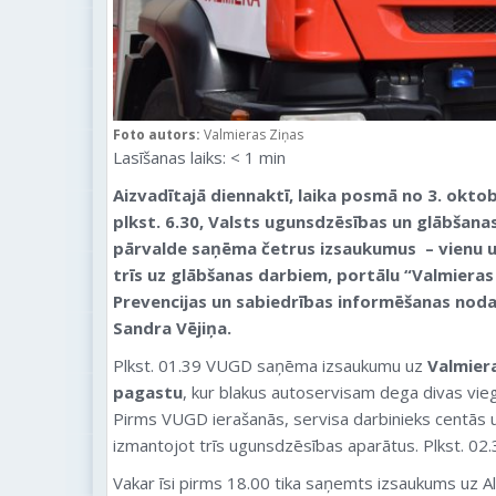
Foto autors:
Valmieras Ziņas
Lasīšanas laiks:
< 1
min
Aizvadītajā diennaktī, laika posmā no 3. oktob
plkst. 6.30, Valsts ugunsdzēsības un glābšan
pārvalde saņēma četrus izsaukumus – vienu 
trīs uz glābšanas darbiem
, portālu “Valmiera
Prevencijas un sabiedrības informēšanas nod
Sandra Vējiņa.
Plkst. 01.39 VUGD saņēma izsaukumu uz
Valmier
pagastu
, kur blakus autoservisam dega divas vi
Pirms VUGD ierašanās, servisa darbinieks centās
izmantojot trīs ugunsdzēsības aparātus. Plkst. 02.
Vakar īsi pirms 18.00 tika saņemts izsaukums uz 