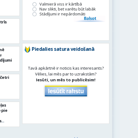
Valmierā viss ir kārtībā
Nav slikti, bet varētu būt labāk
Stādījumi ir nepārdomāti
Balsot
trīs
Piedalies satura veidošanā
mē
u
dījumi
Tavā apkārtnē ir noticis kas interesants?
Vēlies, lai mēs par to uzrakstām?
četri
Iesūti, un mēs to publicēsim!
ļas
 pie
s