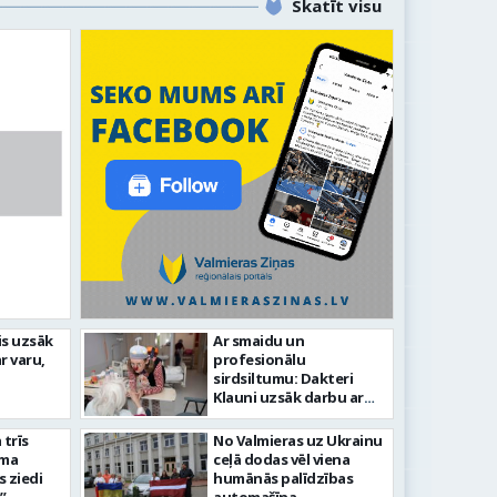
Skatīt visu
īstenot nozīmīgus ielu
is uzsāk
Ar smaidu un
Atjauno
r varu,
profesionālu
vestīciju projektus
parka p
sirdsiltumu: Dakteri
Klauni uzsāk darbu ar
senioriem Vidzemes
slimnīcā
trīs
No Valmieras uz Ukrainu
āma
ceļā dodas vēl viena
s ziedi
humānās palīdzības