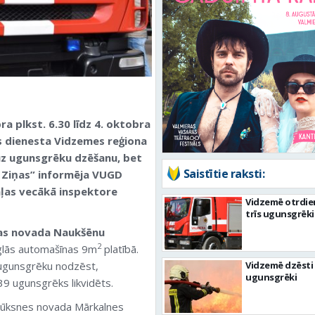
ra plkst. 6.30 līdz 4. oktobra
as dienesta Vidzemes reģiona
uz ugunsgrēku dzēšanu, bet
Saistītie raksti:
s Ziņas” informēja VUGD
aļas vecākā inspektore
Vidzemē otrdie
trīs ugunsgrēki
as novada Naukšēnu
2
eglās automašīnas 9m
platībā.
 ugunsgrēku nodzēst,
Vidzemē dzēsti 
ugunsgrēki
39 ugunsgrēks likvidēts.
Alūksnes novada Mārkalnes