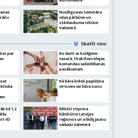
”
automašīna
šanas
Noslēgusies Semināra
Krāču
ielas pārbūve un
stāvlaukuma izbūve
Valmierā
Skatīt visu
ļūst par
Ko darīt ar kolēģiem
as
vasarā, 10 aktīvas idejas
komandas saliedēšanas
pasākumam
ssat
Kā bāra krēsli papildina
aktiska
virtuves vai bāra zonu
kam
rāk kā 1,2
KRASO stiprina
ālās
klātbūtni Latvijas
rt-ID
reģionos un atklāj jaunu
veikalu Valmierā