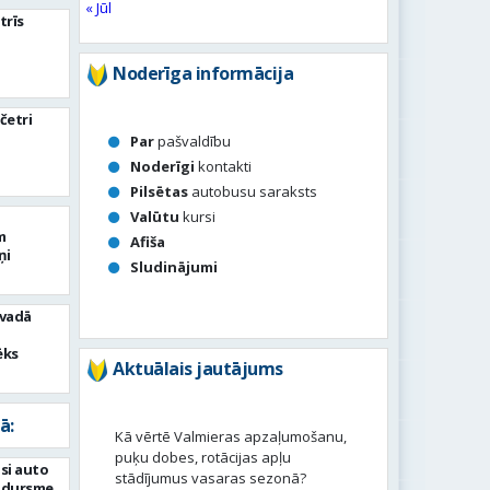
« Jūl
trīs
Noderīga informācija
četri
Par
pašvaldību
Noderīgi
kontakti
Pilsētas
autobusu saraksts
Valūtu
kursi
m
Afiša
ņi
Sludinājumi
ovadā
ēks
Aktuālais jautājums
ā:
Kā vērtē Valmieras apzaļumošanu,
puķu dobes, rotācijas apļu
si auto
stādījumus vasaras sezonā?
adursme