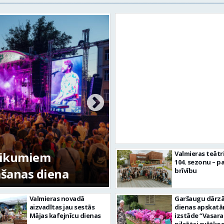
tikumiem
Valmieras teātr
104. sezonu – pa
mšanas diena
FOTO: Valmieras pi
brīvību
Valmieras novadā
Garšaugu dārzā 
aizvadītas jau sestās
dienas apskat
Mājas kafejnīcu dienas
izstāde “Vasara