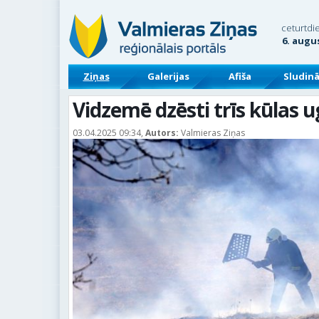
ceturtdi
6. augu
Ziņas
Galerijas
Afiša
Sludin
Vidzemē dzēsti trīs kūlas 
03.04.2025 09:34,
Autors:
Valmieras Ziņas