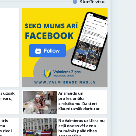
Skatīt visu
is uzsāk
Ar smaidu un
Valmier
r varu,
profesionālu
lsētas svētku gājiens 2026
infrast
sirdsiltumu: Dakteri
Klauni uzsāk darbu ar
senioriem Vidzemes
slimnīcā
trīs
No Valmieras uz Ukrainu
āma
ceļā dodas vēl viena
s ziedi
humānās palīdzības