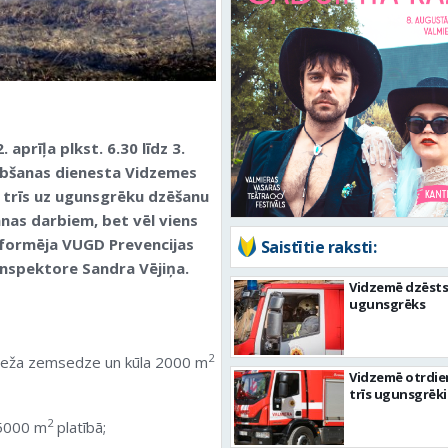
 aprīļa plkst. 6.30 līdz 3.
lābšanas dienesta Vidzemes
 trīs uz ugunsgrēku dzēšanu
anas darbiem, bet vēl viens
informēja VUGD Prevencijas
Saistītie raksti:
inspektore Sandra Vējiņa.
Vidzemē dzēsts
ugunsgrēks
2
meža zemsedze un kūla 2000 m
Vidzemē otrdie
trīs ugunsgrēki
2
 5000 m
platībā;