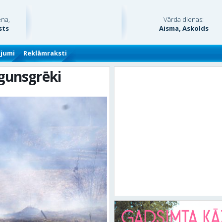
ena,
Vārda dienas:
sts
Aisma, Askolds
ājumi
Reklāmraksti
ugunsgrēki