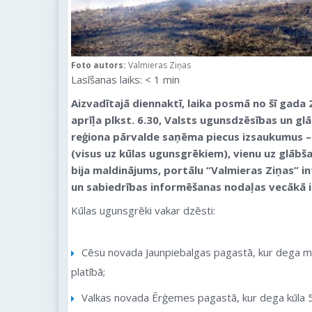
Foto autors:
Valmieras Ziņas
Lasīšanas laiks:
< 1
min
Aizvadītajā diennaktī, laika posmā no šī gada 2.
aprīļa plkst. 6.30, Valsts ugunsdzēsības un g
reģiona pārvalde saņēma piecus izsaukumus –
(visus uz kūlas ugunsgrēkiem), vienu uz glābš
bija maldinājums
, portālu “Valmieras Ziņas” 
un sabiedrības informēšanas nodaļas vecākā 
Kūlas ugunsgrēki vakar dzēsti:
Cēsu novada Jaunpiebalgas pagastā, kur dega 
platībā;
Valkas novada Ērģemes pagastā, kur dega kūla