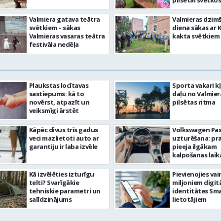
pilsētai svētkos
Valmiera gatava teātra
Valmieras dzim
svētkiem – sākas
diena sākas ar 
Valmieras vasaras teātra
kakta svētkiem
festivāla nedēļa
Plaukstas locītavas
Sporta vakari k
sastiepums: kā to
daļu no Valmier
novērst, atpazīt un
pilsētas ritma
veiksmīgi ārstēt
Kāpēc divus trīs gadus
Volkswagen Pa
veci mazlietoti auto ar
uzturēšana: pr
garantiju ir laba izvēle
pieeja ilgākam
kalpošanas lai
Kā izvēlēties izturīgu
Pievienojies vai
telti? Svarīgākie
miljoniem digit
tehniskie parametri un
identitātes Sma
salīdzinājums
lietotājiem