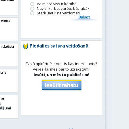
Valmierā viss ir kārtībā
Nav slikti, bet varētu būt labāk
Stādījumi ir nepārdomāti
Balsot
 viens
Piedalies satura veidošanā
n dzēsti
Tavā apkārtnē ir noticis kas interesants?
Vēlies, lai mēs par to uzrakstām?
trīs
Iesūti, un mēs to publicēsim!
mē
u
dījumi