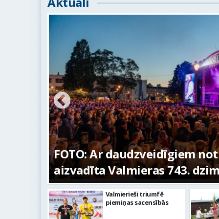
Aktuāli
ūras
FOTO: Ar daudzveidīgiem no
aizvadīta Valmieras 743. dzi
Valmierieši triumfē
piemiņas sacensībās