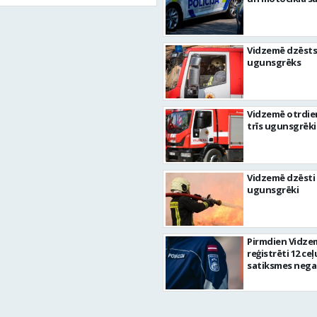
Vidzemē dzēsts
ugunsgrēks
Vidzemē otrdie
trīs ugunsgrēki
Vidzemē dzēsti 
ugunsgrēki
Pirmdien Vidze
reģistrēti 12 ceļ
satiksmes nega