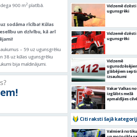
2
a dega 900 m
platībā.
Vidzemē dzēsti 
ugunsgrēki
 uz sodāma rīcība! Kūlas
selību un dzīvību, kā arī
Vidzemē dzēsti 
ējami!
ugunsgrēki
saukumus – 59 uz ugunsgrēku
un 38 uz kūlas ugunsgrēku
Vidzemē
kumi bija maldinājumi.
ugunsdzēsējie
glābējiem septi
izsaukumi
ts?
tiem!
Vakar Valkas n
izglābts mežā
apmaldījies cilv
Citi raksti šajā kategorij
Valmierā notiku
un motocikla s