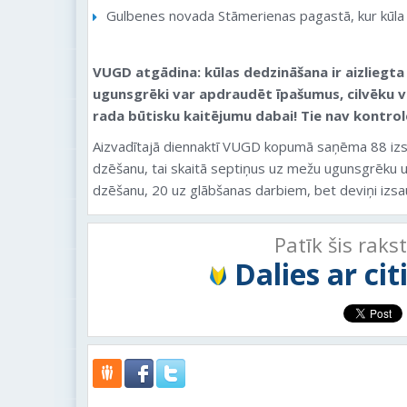
Gulbenes novada Stāmerienas pagastā, kur kūl
VUGD atgādina: kūlas dedzināšana ir aizliegta
ugunsgrēki var apdraudēt īpašumus, cilvēku ve
rada būtisku kaitējumu dabai! Tie nav kontrol
Aizvadītajā diennaktī VUGD kopumā saņēma 88 iz
dzēšanu, tai skaitā septiņus uz mežu ugunsgrēku 
dzēšanu, 20 uz glābšanas darbiem, bet deviņi izsau
Patīk šis raks
Dalies ar ci