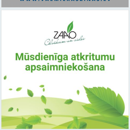
Saistītie raksti: