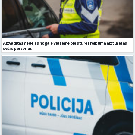
Aizvadītās nedēļas nogalē Vidzemē pie stūres reibumā aizturētas
sešas personas
Valmierā notikusi velosipēda un auto sadursme