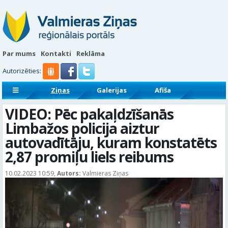
Par mums
Kontakti
Reklāma
Autorizēties:
Ziņas
Galerijas
Afiša
Sludinājumi
Reklāmraksti
VIDEO: Pēc pakaļdzīšanās
Limbažos policija aiztur
autovadītāju, kuram konstatēts
2,87 promiļu liels reibums
10.02.2023 10:59,
Autors:
Valmieras Ziņas