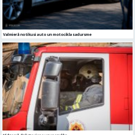
Vidzemē dzēsts viens ugunsgrēks