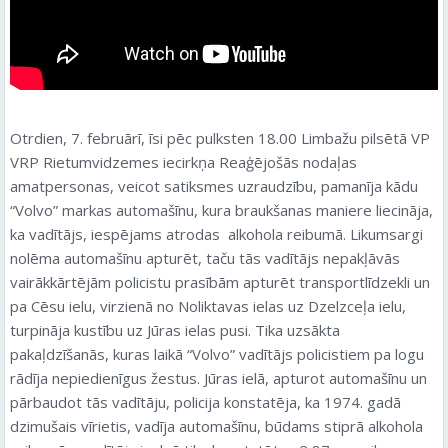
Otrdien, 7. februārī, īsi pēc pulksten 18.00 Limbažu pilsētā VP
VRP Rietumvidzemes iecirkņa Reaģējošās nodaļas
amatpersonas, veicot satiksmes uzraudzību, pamanīja kādu
“Volvo” markas automašīnu, kura braukšanas maniere liecināja,
ka vadītājs, iespējams atrodas alkohola reibumā. Likumsargi
nolēma automašīnu apturēt, taču tās vadītājs nepakļāvās
vairākkārtējām policistu prasībām apturēt transportlīdzekli un
pa Cēsu ielu, virzienā no Noliktavas ielas uz Dzelzceļa ielu,
turpināja kustību uz Jūras ielas pusi. Tika uzsākta
pakaļdzīšanās, kuras laikā “Volvo” vadītājs policistiem pa logu
rādīja nepiedienīgus žestus. Jūras ielā, apturot automašīnu un
pārbaudot tās vadītāju, policija konstatēja, ka 1974. gadā
dzimušais vīrietis, vadīja automašīnu, būdams stiprā alkohola