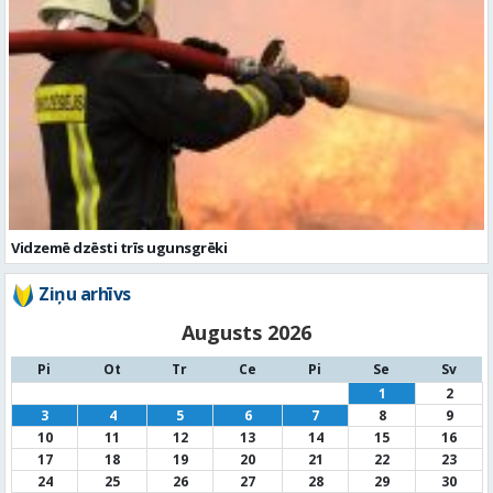
Vidzemē dzēsti trīs ugunsgrēki
Ziņu arhīvs
Augusts 2026
Pi
Ot
Tr
Ce
Pi
Se
Sv
1
2
3
4
5
6
7
8
9
10
11
12
13
14
15
16
17
18
19
20
21
22
23
24
25
26
27
28
29
30
31
« Jūl
Noderīga informācija