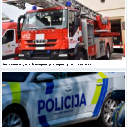
Vidzemē ugunsdzēsējiem glābējiem pieci izsaukumi
Valmierā notikusi auto un motocikla sadursme