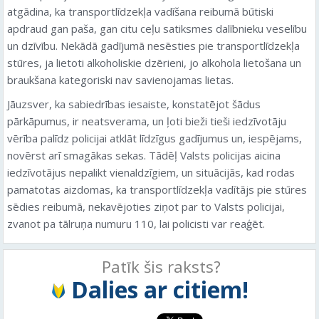
atgādina, ka transportlīdzekļa vadīšana reibumā būtiski
apdraud gan paša, gan citu ceļu satiksmes dalībnieku veselību
un dzīvību. Nekādā gadījumā nesēsties pie transportlīdzekļa
stūres, ja lietoti alkoholiskie dzērieni, jo alkohola lietošana un
braukšana kategoriski nav savienojamas lietas.
Jāuzsver, ka sabiedrības iesaiste, konstatējot šādus
pārkāpumus, ir neatsverama, un ļoti bieži tieši iedzīvotāju
vērība palīdz policijai atklāt līdzīgus gadījumus un, iespējams,
novērst arī smagākas sekas. Tādēļ Valsts policijas aicina
iedzīvotājus nepalikt vienaldzīgiem, un situācijās, kad rodas
pamatotas aizdomas, ka transportlīdzekļa vadītājs pie stūres
sēdies reibumā, nekavējoties ziņot par to Valsts policijai,
zvanot pa tālruņa numuru 110, lai policisti var reaģēt.
Patīk šis raksts?
Dalies ar citiem!