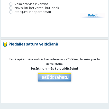
Piedalies satura veidošanā
Tavā apkārtnē ir noticis kas interesants? Vēlies, lai mēs par to
uzrakstām?
Iesūti, un mēs to publicēsim!
Aktuāli
Skatīt visu