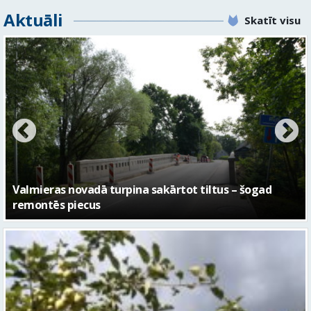
No pagaidu teātra līdz laikmetīgās kultūras centram
– kā attīstīsies “Kurtuve”