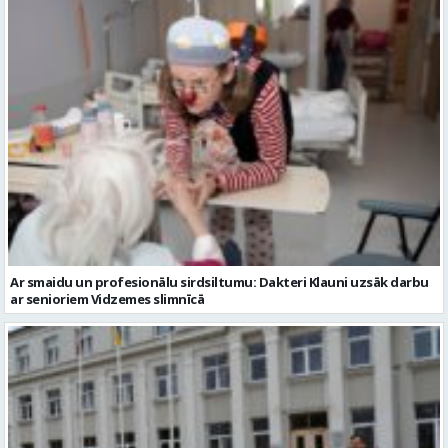
Ar smaidu un profesionālu sirdsiltumu: Dakteri Klauni uzsāk darbu
ar senioriem Vidzemes slimnīcā