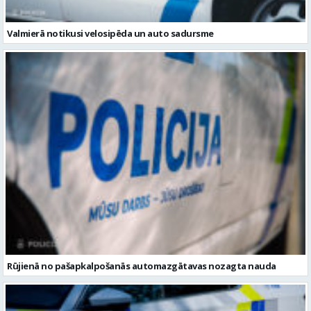
Rūjienā no pašapkalpošanās automazgātavas nozagta nauda