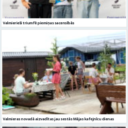
Valmieras novadā aizvadītas jau sestās Mājas kafejnīcu dienas