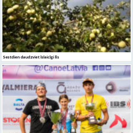
Sestdien daudzviet īslaicīgi līs
Valmierieši triumfē piemiņas sacensībās