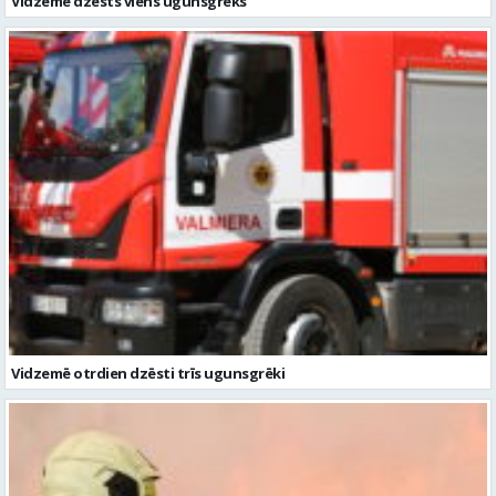
Vidzemē otrdien dzēsti trīs ugunsgrēki