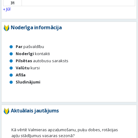
Par
pašvaldību
Noderīgi
kontakti
Pilsētas
autobusu saraksts
Valūtu
kursi
Afiša
Sludinājumi
Aktuālais jautājums
Kā vērtē Valmieras apzaļumošanu, puķu dobes, rotācijas
apļu stādījumus vasaras sezonā?
Valmierā viss ir kārtībā
Nav slikti, bet varētu būt labāk
Stādījumi ir nepārdomāti
Balsot