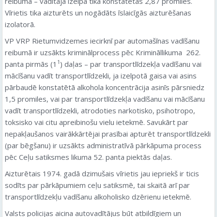
reibumā – vadītāja izelpā tika konstatētas 2,87 promiles.
Vīrietis tika aizturēts un nogādāts īslaicīgās aizturēšanas
izolatorā.
VP VRP Rietumvidzemes iecirknī par automašīnas vadīšanu
reibumā ir uzsākts kriminālprocess pēc Krimināllikuma 262.
1
panta pirmās (1
) daļas – par transportlīdzekļa vadīšanu vai
mācīšanu vadīt transportlīdzekli, ja izelpotā gaisa vai asins
pārbaudē konstatētā alkohola koncentrācija asinīs pārsniedz
1,5 promiles, vai par transportlīdzekļa vadīšanu vai mācīšanu
vadīt transportlīdzekli, atrodoties narkotisko, psihotropo,
toksisko vai citu apreibinošu vielu ietekmē. Savukārt par
nepakļaušanos vairākkārtējai prasībai apturēt transportlīdzekli
(par bēgšanu) ir uzsākts administratīvā pārkāpuma process
pēc Ceļu satiksmes likuma 52. panta piektās daļas.
Aizturētais 1974. gadā dzimušais vīrietis jau iepriekš ir ticis
sodīts par pārkāpumiem ceļu satiksmē, tai skaitā arī par
transportlīdzekļu vadīšanu alkoholisko dzērienu ietekmē.
Valsts policijas aicina autovadītājus būt atbildīgiem un