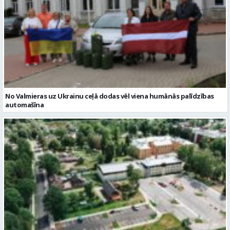
No Valmieras uz Ukrainu ceļā dodas vēl viena humānās palīdzības
automašīna
Noslēgusies Semināra ielas pārbūve un stāvlaukuma izbūve
Valmierā