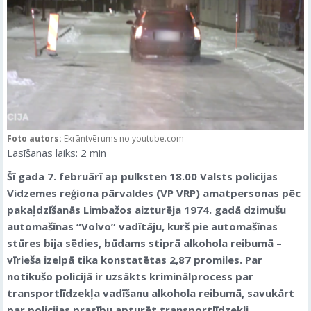
Foto autors:
Ekrāntvērums no youtube.com
Lasīšanas laiks:
2
min
Šī gada 7. februārī ap pulksten 18.00 Valsts policijas
Vidzemes reģiona pārvaldes (VP VRP) amatpersonas pēc
pakaļdzīšanās Limbažos aizturēja 1974. gadā dzimušu
automašīnas “Volvo” vadītāju, kurš pie automašīnas
stūres bija sēdies, būdams stiprā alkohola reibumā –
vīrieša izelpā tika konstatētas
2,87 promiles
.
Par
notikušo policijā ir uzsākts kriminālprocess par
transportlīdzekļa vadīšanu alkohola reibumā, savukārt
p
ar policijas prasību apturēt transportlīdzekli