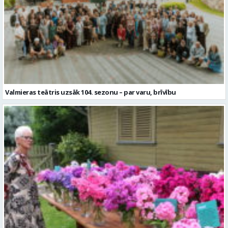
Valmieras teātris uzsāk 104. sezonu – par varu, brīvību
Garšaugu dārzā trīs dienas apskatāma izstāde “Vasaras ziedi
pilsētai svētkos”