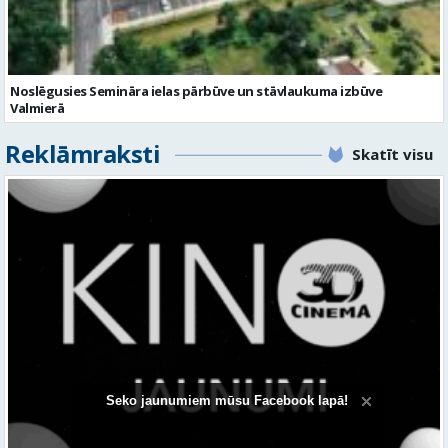
Reklāmraksti
Skatīt visu
KINO, KAS AIZRAUJ: LEĢENDAS, SUPERVAROŅI UN ANIMĀCIJAS MAĢIJA
3D CINEMA
Seko jaunumiem mūsu Facebook lapā!