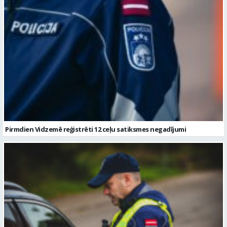
Pirmdien Vidzemē reģistrēti 12 ceļu satiksmes negadījumi