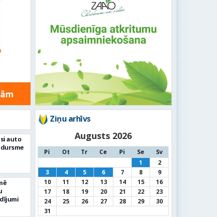
Ziņu arhīvs
Augusts 2026
si auto
adursme
Pi
Ot
Tr
Ce
Pi
Se
Sv
1
2
3
4
5
6
7
8
9
10
11
12
13
14
15
16
mē
u
17
18
19
20
21
22
23
dījumi
24
25
26
27
28
29
30
31