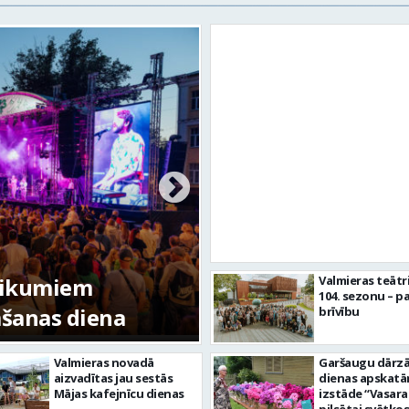
kumiem
Valmieras teātr
104. sezonu – pa
anas diena
FOTO: Valmieras pils
brīvību
Valmieras novadā
Garšaugu dārzā 
aizvadītas jau sestās
dienas apskat
Mājas kafejnīcu dienas
izstāde “Vasara