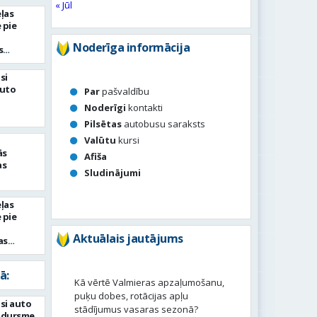
« Jūl
ļas
 pie
Noderīga informācija
s
si
auto
Par
pašvaldību
Noderīgi
kontakti
Pilsētas
autobusu saraksts
Valūtu
kursi
ās
Afiša
as
Sludinājumi
ļas
 pie
Aktuālais jautājums
as
ā:
Kā vērtē Valmieras apzaļumošanu,
puķu dobes, rotācijas apļu
si auto
stādījumus vasaras sezonā?
adursme