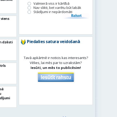
Valmierā viss ir kārtībā
Nav slikti, bet varētu būt labāk
Stādījumi ir nepārdomāti
Balsot
 viens
Piedalies satura veidošanā
n dzēsti
Tavā apkārtnē ir noticis kas interesants?
Vēlies, lai mēs par to uzrakstām?
trīs
Iesūti, un mēs to publicēsim!
mē
u
dījumi