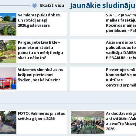
Jaunākie sludināj
Skatīt visu
Valmieras puķu dobes
SIA "L.P.JANA" 
un rotācijas apļi
malkas fasētāju
2026.gada vasarā
Kocēnos maiņās. Dar
pienākumi: - Pa
kamīnmalku, atb
darba uzdevum
Pārgaujiete Līva Irkle –
Aicinām darbā 
Marķēt un pārb
jauniete ar stabilu
palīdzības aut
gatavo produkci
pamatu un mērķtiecīgu
vadītāju DARBA
Rūpēties par d
skatu nākotnē
PIENĀKUMI: teh
kvalitāti un kār
palīdzības snie
darba vietā Prasības
transportlīdze
Vidzemes slimnīcā asins
Pievienojies mū
kandidātiem: - 
evakuācija
krājumi pietiekami
komandai! Valm
fiziskā izturība 
transportlīdze
šodien, bet kā būs rīt?
Kultūras
Precizitāte un 
remonts
centrs (turpmā
Prasme un vēlm
transportlīdze
Iestāde) aicina
komandā Uzņēmums
sagatavošana t
skaņu un gaism
piedāvā: - Atal
apskatei PRASĪ
operatoru uz
EUR 1200 bruto 
PRETENDENTIEM
nenoteiktu laik
no padarītā) - 
profesionālā va
vietas adrese: R
laikā izmaksātu
FOTO: Valmieras pilsētas
Ar daudzveidī
vispārējā vidējā
10, Valmiera Ja Tev ir
Profesionālus 
svētku gājiens 2026
aktivitātēm Val
DE, CE kategori
vēlme: nodroši
atbalstošus ko
aizvadīta Muze
transportlīdze
skaņas un gais
Lūgums CV sūtīt
2026
vadītāja apliec
iekārtu un to v
pastu:
D, CE kategorija