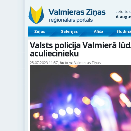
ceturtdi
6. augu
Ziņas
Galerijas
Afiša
Sludin
Valsts policija Valmierā lū
aculiecinieku
25.07.2023 11:57,
Autors:
Valmieras Ziņas