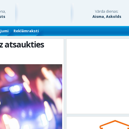
ena,
Vārda dienas:
sts
Aisma, Askolds
ājumi
Reklāmraksti
dz atsaukties