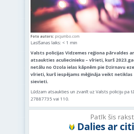
Foto autors:
picjumbo.com
Lasīšanas laiks:
< 1
min
Valsts policijas Vidzemes reģiona pārvaldes 
atsaukties aculiecinieku – vīrieti, kurš 2023.gad
netālu no Ozola ielas kāpnēm pie Dzirnavu eze
vīrieti, kurš iespējams mēģināja veikt netikla
sievieti.
Lūdzam atsaukties un zvanīt uz Valsts policiju pa
27887735 vai 110.
Patīk šis raks
Dalies ar ci