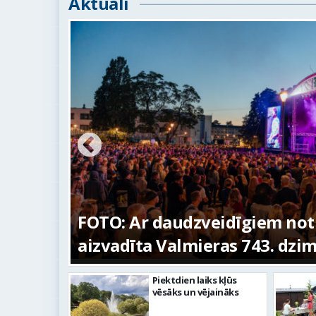
Aktuāli
as
FOTO: Ar daudzveidīgiem noti
aizvadīta Valmieras 743. dzimš
Piektdien laiks kļūs
vēsāks un vējaināks