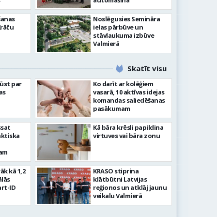
”
automašīna
šanas
Noslēgusies Semināra
Krāču
ielas pārbūve un
stāvlaukuma izbūve
Valmierā
Skatīt visu
ļūst par
Ko darīt ar kolēģiem
as
vasarā, 10 aktīvas idejas
komandas saliedēšanas
pasākumam
ssat
Kā bāra krēsli papildina
aktiska
virtuves vai bāra zonu
kam
rāk kā 1,2
KRASO stiprina
ālās
klātbūtni Latvijas
rt-ID
reģionos un atklāj jaunu
veikalu Valmierā