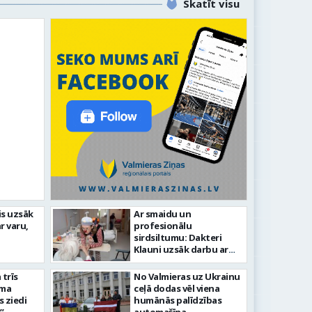
Skatīt visu
is uzsāk
Ar smaidu un
Valmierā t
r varu,
profesionālu
ētas svētku gājiens 2026
infrastruk
sirdsiltumu: Dakteri
Klauni uzsāk darbu ar
senioriem Vidzemes
slimnīcā
trīs
No Valmieras uz Ukrainu
āma
ceļā dodas vēl viena
s ziedi
humānās palīdzības