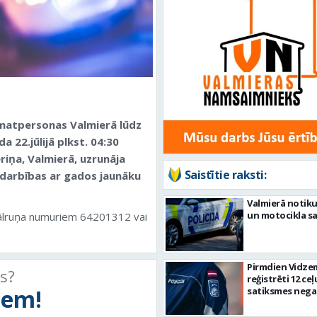
amatpersonas Valmierā lūdz
a 22.jūlijā plkst. 04:30
riņa, Valmierā, uzrunāja
Saistītie raksti:
s darbības ar gados jaunāku
Valmierā notiku
un motocikla s
 tālruņa numuriem 64201312 vai
Pirmdien Vidze
ts?
reģistrēti 12 ceļ
tiem!
satiksmes nega