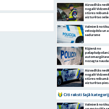
Aizvadītās nedē
nogalē Vidzemē
stūres reibumā
aizturētas seša
personas
Valmierā notiku
velosipēda un 
sadursme
Rūjienā no
pašapkalpošan
automazgātav
nozagta nauda
Aizvadītās nedē
nogalē Vidzemē
stūres reibumā
aizturētas piec
personas
Citi raksti šajā kategorij
Valmierā notiku
un motocikla s