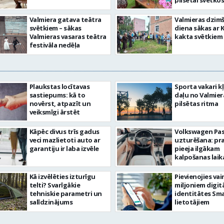
pilsētai svētkos
Valmiera gatava teātra
Valmieras dzim
svētkiem – sākas
diena sākas ar 
Valmieras vasaras teātra
kakta svētkiem
festivāla nedēļa
Plaukstas locītavas
Sporta vakari k
sastiepums: kā to
daļu no Valmier
novērst, atpazīt un
pilsētas ritma
veiksmīgi ārstēt
Kāpēc divus trīs gadus
Volkswagen Pa
veci mazlietoti auto ar
uzturēšana: pr
garantiju ir laba izvēle
pieeja ilgākam
kalpošanas lai
Kā izvēlēties izturīgu
Pievienojies vai
telti? Svarīgākie
miljoniem digit
tehniskie parametri un
identitātes Sma
salīdzinājums
lietotājiem