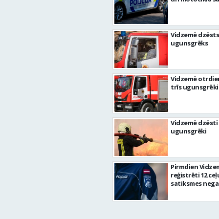
Vidzemē dzēsts
ugunsgrēks
Vidzemē otrdie
trīs ugunsgrēki
Vidzemē dzēsti 
ugunsgrēki
Pirmdien Vidze
reģistrēti 12 ceļ
satiksmes nega