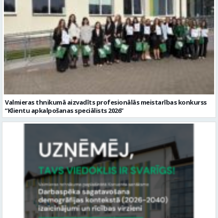
Valmieras thnikumā aizvadīts profesionālās meistarības konkurss
“Klientu apkalpošanas speciālists 2026”
Vidzemes reģiona uzņēmumu pārstāvji aicināti piedalīties Valmieras