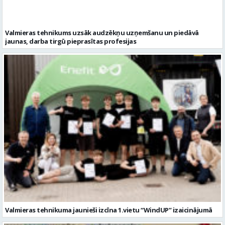
Valmieras tehnikuma jaunieši izcīna 1.vietu “WindUP” izaicinājumā