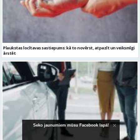
Plaukstas locītavas sastiepums: kā to novērst, atpazīt un veiksmīgi
ārstēt
Kāpēc divus trīs gadus veci mazlietoti auto ar garantiju ir laba izvēle
Seko jaunumiem mūsu Facebook lapā!