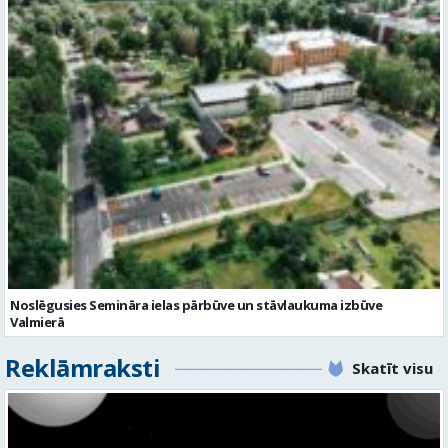
Noslēgusies Semināra ielas pārbūve un stāvlaukuma izbūve
Valmierā
Reklāmraksti
Skatīt visu