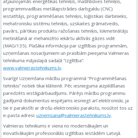
atjaunojamās enerģētikas tehniķis, mašīnbūves tehniķis,
programmvadības metālapstrādes darbgaldu (CNC)
iestatītājs, programmēšanas tehniķis, loģistikas darbinieks,
mehatronisku sistēmu tehniķis, uzskaites grāmatvedis,
pavārs, pārtikas produktu ražošanas tehniķis, lokmetinātājs
metināšanā ar mehanizēto iekārtu aktīvās gāzes vidē
(MAG/135). Plašāka informācija par izglītības programmām,
uzņemšanas nosacījumiem un prasībām pieejama Valmieras
tehnikuma mājaslapā sadaļā “Izglītība”:
www.valmierastehnikums.lv
.
Svarīgi! Uzņemšana mācību programmā “Programmēšanas
tehniķis” notiek tikai klātienē. Pēc iesnieguma aizpildīšanas
paredzēts iestājpārbaudījums. Pārējo mācību programmu
gadījumā dokumentus iespējams iesniegt arī elektroniski, ja
tie ir parakstīti ar drošu elektronisko parakstu, nosūtot tos uz
e-pasta adresi:
uznemsana@valmierastehnikums.lv
.
Valmieras tehnikums ir viena no modernākajām un
inovatīvākajām profesionālās izglītības iestādēm Latvijā.