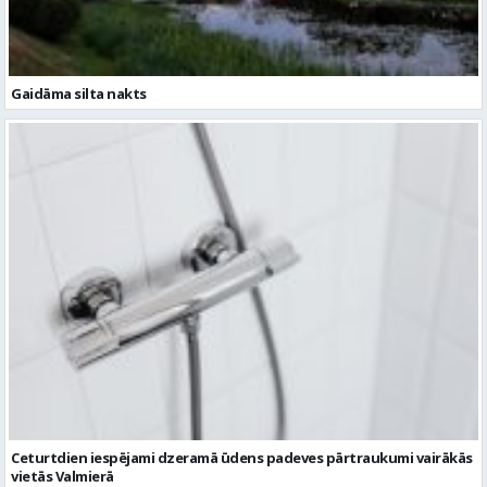
Ceturtdien iespējami dzeramā ūdens padeves pārtraukumi vairākās
vietās Valmierā
Ziņu arhīvs
Augusts 2026
Pi
Ot
Tr
Ce
Pi
Se
Sv