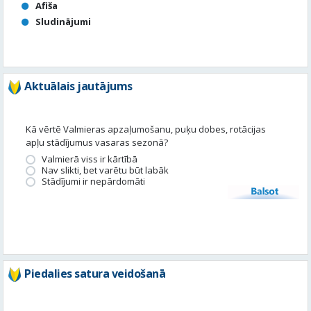
Aktuālais jautājums
Kā vērtē Valmieras apzaļumošanu, puķu dobes, rotācijas
apļu stādījumus vasaras sezonā?
Valmierā viss ir kārtībā
Nav slikti, bet varētu būt labāk
Stādījumi ir nepārdomāti
Balsot
Piedalies satura veidošanā
Tavā apkārtnē ir noticis kas interesants? Vēlies, lai mēs par to
uzrakstām?
Iesūti, un mēs to publicēsim!