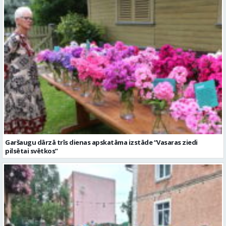
Garšaugu dārzā trīs dienas apskatāma izstāde “Vasaras ziedi
pilsētai svētkos”