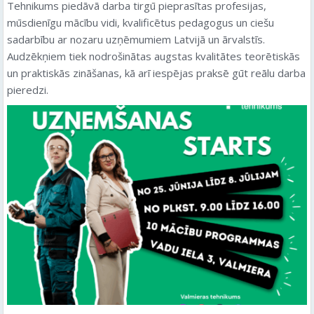
Tehnikums piedāvā darba tirgū pieprasītas profesijas,
mūsdienīgu mācību vidi, kvalificētus pedagogus un ciešu
sadarbību ar nozaru uzņēmumiem Latvijā un ārvalstīs.
Audzēkņiem tiek nodrošinātas augstas kvalitātes teorētiskās
un praktiskās zināšanas, kā arī iespējas praksē gūt reālu darba
pieredzi.