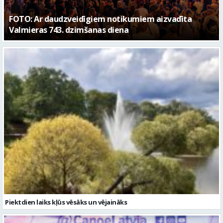
Piektdien laiks kļūs vēsāks un vējaināks