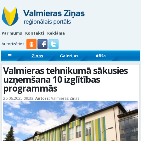
Par mums
Kontakti
Reklāma
Autorizēties:
Ziņas
Galerijas
Afiša
Sludinājumi
Reklāmraksti
Valmieras tehnikumā sākusies
uzņemšana 10 izglītības
programmās
26.06.2025 09:33,
Autors:
Valmieras Ziņas