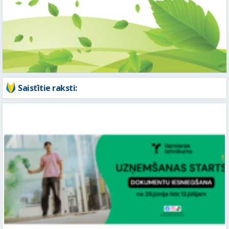
Saistītie raksti:
Valmieras tehnikums uzsāk audzēkņu uzņemšanu un piedāvā
jaunas, darba tirgū pieprasītas profesijas