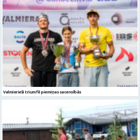
Valmierieši triumfē piemiņas sacensībās