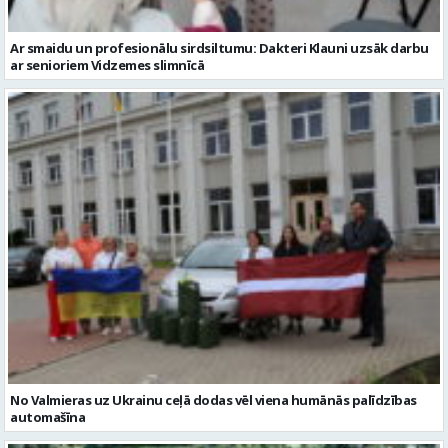
No Valmieras uz Ukrainu ceļā dodas vēl viena humānās palīdzības
automašīna