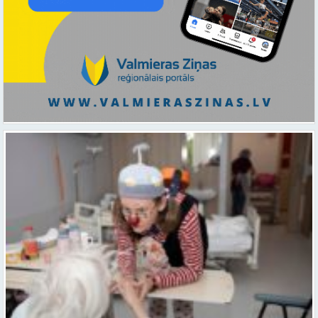
Ar smaidu un profesionālu sirdsiltumu: Dakteri Klauni uzsāk darbu
ar senioriem Vidzemes slimnīcā