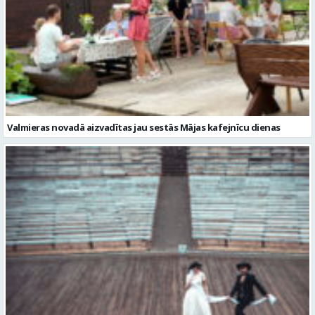
Valmieras novadā aizvadītas jau sestās Mājas kafejnīcu dienas
Valmiera gatava teātra svētkiem – sākas Valmieras vasaras teātra
festivāla nedēļa