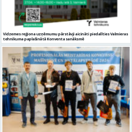
tehnikuma paplašinātā Konventa sanāksmē
Valmieras tehnikuma audzēkņiem 3.vieta meistarības konkursā
metālapstrādē un mašīnbūvē
Citi raksti šajā kategorijā: