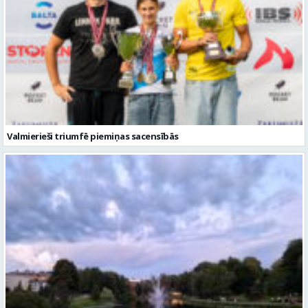
Valmierieši triumfē piemiņas sacensībās
Gaidāma silta nakts