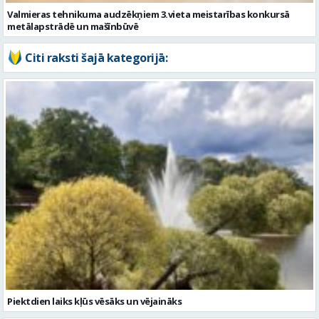
Piektdien laiks kļūs vēsāks un vējaināks