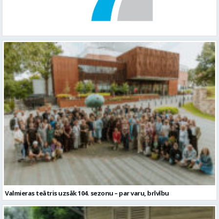
Valmieras teātris uzsāk 104. sezonu – par varu, brīvību