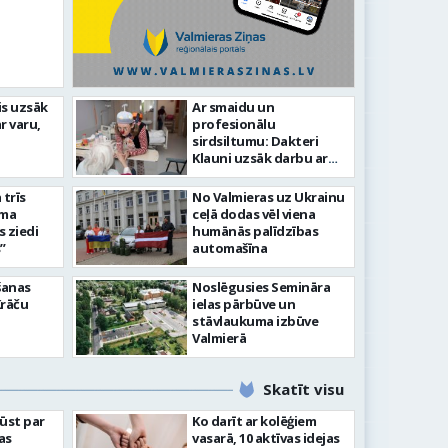
līdz laikmetīgās kultūras
is uzsāk
Ar smaidu un
FOTO: 
r varu,
profesionālu
tīsies “Kurtuve”
aizvadī
sirdsiltumu: Dakteri
Klauni uzsāk darbu ar
senioriem Vidzemes
slimnīcā
trīs
No Valmieras uz Ukrainu
āma
ceļā dodas vēl viena
s ziedi
humānās palīdzības
”
automašīna
šanas
Noslēgusies Semināra
Krāču
ielas pārbūve un
stāvlaukuma izbūve
Valmierā
Skatīt visu
ļūst par
Ko darīt ar kolēģiem
as
vasarā, 10 aktīvas idejas