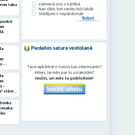
Valmierā viss ir kārtībā
enes taku
Nav slikti, bet varētu būt labāk
Stādījumi ir nepārdomāti
Balsot
rpunkti
am
dā
Piedalies satura veidošanā
da
as
s –
Tavā apkārtnē ir noticis kas interesants?
imniece
Vēlies, lai mēs par to uzrakstām?
da
Iesūti, un mēs to publicēsim!
as
s –
” stāsts
Šulce un
s
dnieks
 iesaka
aku