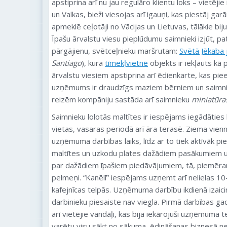
apstiprina arī nu jau regulāro klientu loks – vietējie
un Valkas, bieži viesojas arī igauņi, kas piestāj ga
apmeklē ceļotāji no Vācijas un Lietuvas, tālākie bijuš
Īpašu ārvalstu viesu pieplūdumu saimnieki izjūt, p
pārgājienu, svētceļnieku maršrutam:
Svētā Jēkaba 
Santiago
), kura
tīmekļvietnē
objekts ir iekļauts kā 
ārvalstu viesiem apstiprina arī ēdienkarte, kas pi
uzņēmums ir draudzīgs maziem bērniem un saimnie
reizēm kompāniju sastāda arī saimnieku
miniatūra
Saimnieku lolotās maltītes ir iespējams iegādāties
vietas, vasaras periodā arī āra terasē. Ziema vienno
uzņēmuma darbības laiks, līdz ar to tiek aktīvāk p
maltītes un uzkodu plates dažādiem pasākumiem u
par dažādiem īpašiem piedāvājumiem, tā, piemēram,
pelmeņi. “Kanēlī” iespējams uzņemt arī nelielas 1
kafejnīcas telpās. Uzņēmuma darbību ikdienā izaicina
darbinieku piesaiste nav viegla. Pirmā darbības ga
arī vietējie vandāļi, kas bija iekārojuši uzņēmuma t
varētu visu sākt no sākuma, ēdināšanas biznesā ne