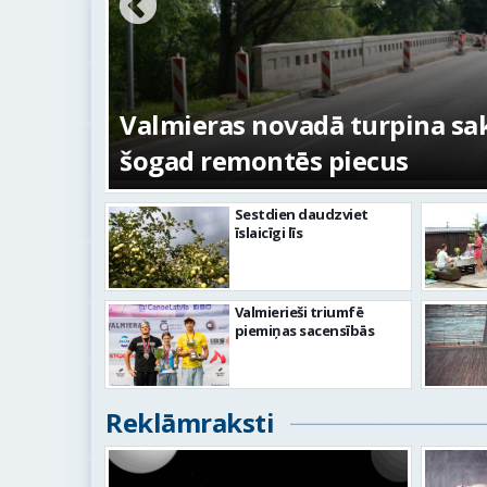
ežojumi
s
Valmieras novadā turpina sakā
šogad remontēs piecus
Sestdien daudzviet
īslaicīgi līs
Valmierieši triumfē
piemiņas sacensībās
Reklāmraksti