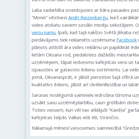
Laba sadarbība izveidojusies ar bāra pasaules paz
“Monin” vēstnesi
Andri Reizenbergu
, kurš vairākkār
video atskatu saviem sociālo mediju sekotājiem. 
viesu namu
, īpaši, kad tajā nakšņo Svētā Jēkaba ceļ
piedāvājums tiek reklamēts uzņēmuma
Facebook
plānots attīstīt āra vides reklāmu un papildināt ē
lietām Oksana rod, piedaloties dažādās meistarkla
uzņēmējiem, tāpat iedvesmo kafejnīcas viesi un tas,
izpausties ar gatavoto ēdienu sortimentu. Lai vei
jomā, Oksanasprāt, ir jābūt pieredzei šajā sfērā u
kvalitatīvs ēdiens, jābūt arī cilvēkmīlestībai un l
Sarunas noslēgumā saimnieki iedrošina tūrisma uzņ
uzsākt savu uzņēmējdarbību, cauri grūtībām doties
Toties viesiem, kuri vēl nav atklājuši “Kanēļa” garša
kafejnīcas telpās Valkas ielā 4B, Strenčos.
Nākamajā mēnesī viesosimies saimniecībā “Gredz