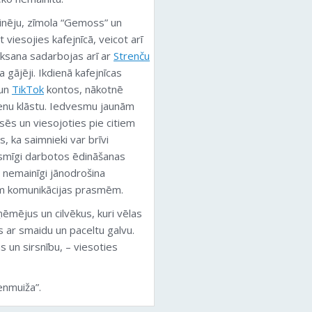
inēju, zīmola “Gemoss” un
t viesojies kafejnīcā, veicot arī
Oksana sadarbojas arī ar
Strenču
a gājēji. Ikdienā kafejnīcas
un
TikTok
kontos, nākotnē
dienu klāstu. Iedvesmu jaunām
sēs un viesojoties pie citiem
 ka saimnieki var brīvi
ksmīgi darbotos ēdināšanas
n nemainīgi jānodrošina
abām komunikācijas prasmēm.
ēmējus un cilvēkus, kuri vēlas
 ar smaidu un paceltu galvu.
s un sirsnību, – viesoties
enmuiža”.