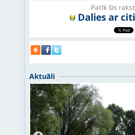
Patīk šis raks
Dalies ar ci
Aktuāli