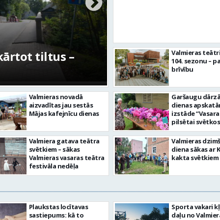
rtot tiltus –
No pagaidu teātra 
Valmieras teātr
104. sezonu – pa
centram – kā attīs
brīvību
Valmieras novadā
Garšaugu dārzā 
aizvadītas jau sestās
dienas apskat
Mājas kafejnīcu dienas
izstāde “Vasara
pilsētai svētkos
Valmiera gatava teātra
Valmieras dzim
svētkiem – sākas
diena sākas ar 
Valmieras vasaras teātra
kakta svētkiem
festivāla nedēļa
Plaukstas locītavas
Sporta vakari k
sastiepums: kā to
daļu no Valmier