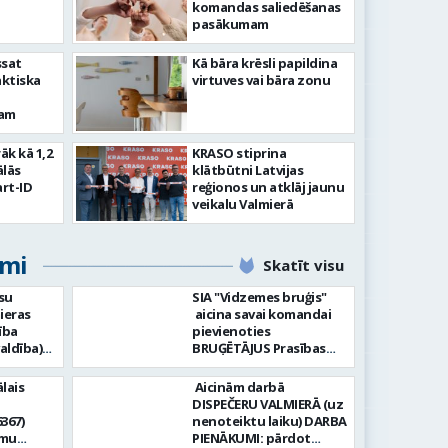
komandas saliedēšanas
pasākumam
ssat
Kā bāra krēsli papildina
aktiska
virtuves vai bāra zonu
kam
rāk kā 1,2
KRASO stiprina
ālās
klātbūtni Latvijas
rt-ID
reģionos un atklāj jaunu
veikalu Valmierā
umi
Skatīt visu
su
SIA "Vidzemes bruģis"
ieras
aicina savai komandai
ība
pievienoties
aldība)
BRUĢĒTĀJUS Prasības
pretendentiem: Vēlme
hnoloģiju
strādāt - augsta
lais
Aicinām darbā
ormācijas
atbildības sajūta pret
DISPEČERU VALMIERĀ (uz
darbu, precizitāte;
367)
nenoteiktu laiku) DARBA
-i (uz
Pieredze bruģēšanā vai
amu
PIENĀKUMI: pārdot