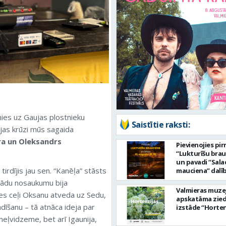
mies uz Gaujas plostnieku
Saistītie raksti:
ējas krūzi mūs sagaida
a un Oleksandrs
Pievienojies pi
“Lukturīšu bra
un pavadi “Sala
rdījis jau sen. “Kanēļa” stāsts
mauciena” dalī
ceļā uz jūru!
šādu nosaukumu bija
Valmieras muze
es ceļi Oksanu atveda uz Sedu,
apskatāma zie
dīšanu – tā atnāca ideja par
izstāde “Horten
emeļvidzeme, bet arī Igaunija,