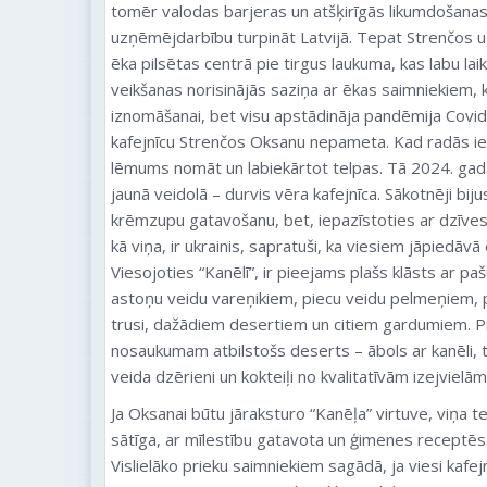
tomēr valodas barjeras un atšķirīgās likumdošana
uzņēmējdarbību turpināt Latvijā. Tepat Strenčos uz
ēka pilsētas centrā pie tirgus laukuma, kas labu lai
veikšanas norisinājās saziņa ar ēkas saimniekiem, k
iznomāšanai, bet visu apstādināja pandēmija Covid
kafejnīcu Strenčos Oksanu nepameta. Kad radās ie
lēmums nomāt un labiekārtot telpas. Tā 2024. gada
jaunā veidolā – durvis vēra kafejnīca. Sākotnēji bi
krēmzupu gatavošanu, bet, iepazīstoties ar dzīves
kā viņa, ir ukrainis, sapratuši, ka viesiem jāpiedāvā 
Viesojoties “Kanēlī”, ir pieejams plašs klāsts ar p
astoņu veidu vareņikiem, piecu veidu pelmeņiem, 
trusi, dažādiem desertiem un citiem gardumiem. Pi
nosaukumam atbilstošs deserts – ābols ar kanēli, 
veida dzērieni un kokteiļi no kvalitatīvām izejvielām
Ja Oksanai būtu jāraksturo “Kanēļa” virtuve, viņa tei
sātīga, ar mīlestību gatavota un ģimenes receptēs 
Vislielāko prieku saimniekiem sagādā, ja viesi kafejn