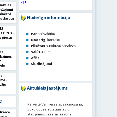
« Jūl
sāksies
bežojumi
almierā.
Noderīga informācija
s darbus
dā
 tiltus –
Par
pašvaldību
 piecus
Noderīgi
kontakti
Pilsētas
autobusu saraksts
Valūtu
kursi
ās
pkaimes
Afiša
a –
Sludinājumi
ielu
es
umā –
tāju
Aktuālais jautājums
ā:
Kā vērtē Valmieras apzaļumošanu,
puķu dobes, rotācijas apļu
dniece
stādījumus vasaras sezonā?
esaka