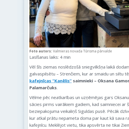
Foto autors:
Valmieras novada Tūrisma pārvalde
Lasīšanas laiks:
4
min
Vēl šīs ziemas noslēdzošā sniegvilkšņa laikā doda
galvaspilsētu – Strenčiem, kur ar smaidu un siltu t
kafejnīcas “Kanēlis”
saimnieki – Oksana Gamor
Palamarčuks
.
Vēlme pēc neatkarības un uzņēmējas gars Oksanu ti
sācies pirms vairākiem gadiem, kad saimniecei ar 
beziepakojuma veikaliņš Siguldas pusē. Pēcāk dzīv
kur atkal prātu nepameta doma par kaut kā sava ra
kafejnīcu. Meklējot vietu, tika apsvērta ne tikai Zi