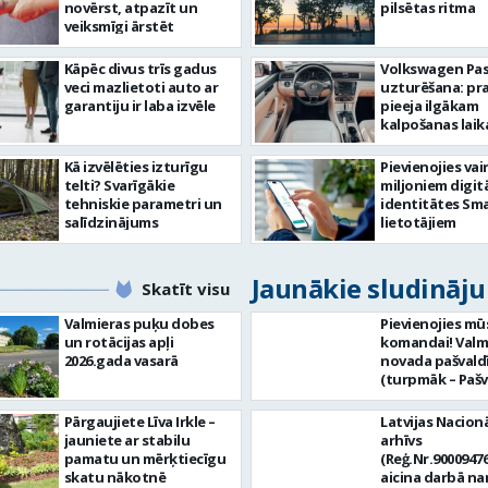
novērst, atpazīt un
pilsētas ritma
veiksmīgi ārstēt
Kāpēc divus trīs gadus
Volkswagen Pa
veci mazlietoti auto ar
uzturēšana: pr
garantiju ir laba izvēle
pieeja ilgākam
kalpošanas lai
Kā izvēlēties izturīgu
Pievienojies vai
telti? Svarīgākie
miljoniem digit
tehniskie parametri un
identitātes Sma
salīdzinājums
lietotājiem
Jaunākie sludināj
Skatīt visu
Valmieras puķu dobes
Pievienojies mū
un rotācijas apļi
komandai! Valm
2026.gada vasarā
novada pašvald
(turpmāk – Pašv
aicina darbā
Informācijas te
Pārgaujiete Līva Irkle –
Latvijas Nacionā
centra (ITC) inf
jauniete ar stabilu
arhīvs
tehnoloģiju
pamatu un mērķtiecīgu
(Reģ.Nr.90009476
administratoru/
skatu nākotnē
aicina darbā n