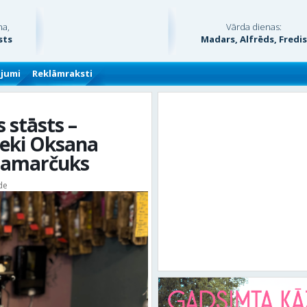
na,
Vārda dienas:
sts
Madars, Alfrēds, Fredi
ājumi
Reklāmraksti
 stāsts –
ieki Oksana
lamarčuks
de