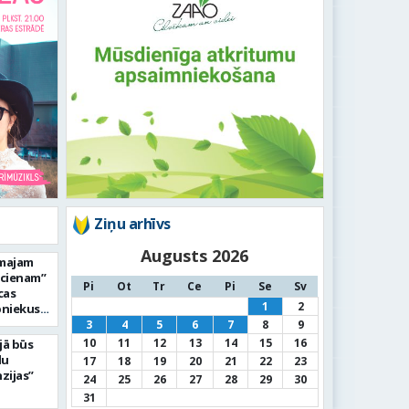
Ziņu arhīvs
Augusts 2026
rmajam
ucienam”
Pi
Ot
Tr
Ce
Pi
Se
Sv
cas
1
2
bniekus
3
4
5
6
7
8
9
10
11
12
13
14
15
16
jā būs
du
17
18
19
20
21
22
23
zijas”
24
25
26
27
28
29
30
31