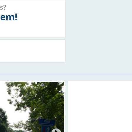
ts?
tiem!