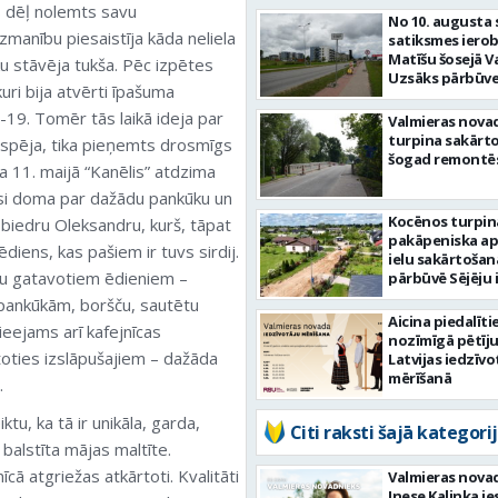
s dēļ nolemts savu
No 10. augusta 
manību piesaistīja kāda neliela
satiksmes iero
Matīšu šosejā V
ku stāvēja tukša. Pēc izpētes
Uzsāks pārbūve
uri bija atvērti īpašuma
-19. Tomēr tās laikā ideja par
Valmieras nova
turpina sakārtot
spēja, tika pieņemts drosmīgs
šogad remontēs
 11. maijā “Kanēlis” atdzima
jusi doma par dažādu pankūku un
Kocēnos turpin
biedru Oleksandru, kurš, tāpat
pakāpeniska a
ēdiens, kas pašiem ir tuvs sirdij.
ielu sakārtošan
ašu gatavotiem ēdieniem –
pārbūvē Sējēju 
pankūkām, boršču, sautētu
Aicina piedalīti
eejams arī kafejnīcas
nozīmīgā pētīj
toties izslāpušajiem – dažāda
Latvijas iedzīvo
mērīšanā
.
ktu, ka tā ir unikāla, garda,
Citi raksti šajā kategorij
balstīta mājas maltīte.
īcā atgriežas atkārtoti. Kvalitāti
Valmieras nova
Inese Kalinka i