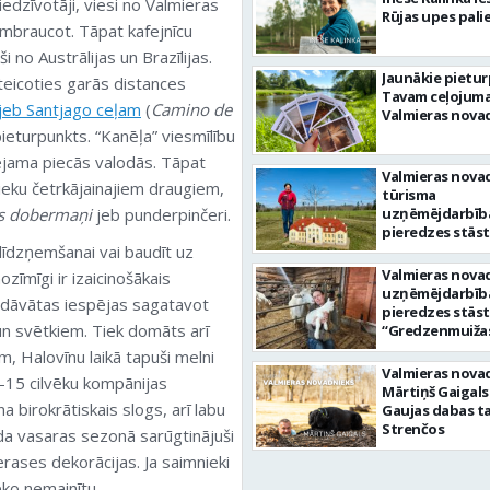
 iedzīvotāji, viesi no Valmieras
Rūjas upes pali
rāmbraucot. Tāpat kafejnīcu
i no Austrālijas un Brazīlijas.
Jaunākie pietu
ateicoties garās distances
Tavam ceļojum
jeb Santjago ceļam
(
Camino de
Valmieras nova
pieturpunkts. “Kanēļa” viesmīlību
eejama piecās valodās. Tāpat
Valmieras nova
ku četrkājainajiem draugiem,
tūrisma
s dobermaņi
jeb punderpinčeri.
uzņēmējdarbīb
pieredzes stāst
 līdzņemšanai vai baudīt uz
“MiniCiems” sa
Santa Paegle
Valmieras nova
zīmīgi ir izaicinošākais
uzņēmējdarbīb
iedāvātas iespējas sagatavot
pieredzes stāst
n svētkiem. Tiek domāts arī
“Gredzenmuižas
saimniece Dace 
 Halovīnu laikā tapuši melni
Jorens Gredzen
Valmieras nova
0–15 cilvēku kompānijas
Mārtiņš Gaigals
 birokrātiskais slogs, arī labu
Gaujas dabas t
Strenčos
da vasaras sezonā sarūgtinājuši
erases dekorācijas. Ja saimnieki
ko nemainītu.