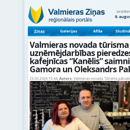
sestdie
8. augu
Ziņas
Galerijas
Afiša
Sludin
Valmieras novada tūrisma
uzņēmējdarbības pieredzes
kafejnīcas “Kanēlis” saimn
Gamora un Oleksandrs Pa
23.03.2026 15:44,
Autors:
Valmieras novada Tūrisma pārval