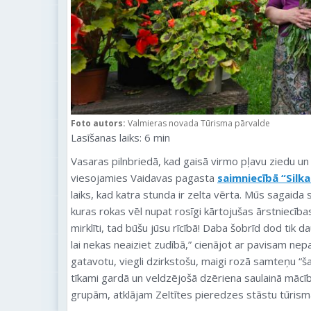
Foto autors:
Valmieras novada Tūrisma pārvalde
Lasīšanas laiks:
6
min
Vasaras pilnbriedā, kad gaisā virmo pļavu ziedu un
viesojamies Vaidavas pagasta
saimniecībā “Silka
laiks, kad katra stunda ir zelta vērta. Mūs sagaida
kuras rokas vēl nupat rosīgi kārtojušas ārstniecība
mirklīti, tad būšu jūsu rīcībā! Daba šobrīd dod tik 
lai nekas neaiziet zudībā,” cienājot ar pavisam ne
gatavotu, viegli dzirkstošu, maigi rozā samteņu “šam
tīkami gardā un veldzējošā dzēriena saulainā mācī
grupām, atklājam Zeltītes pieredzes stāstu tūris