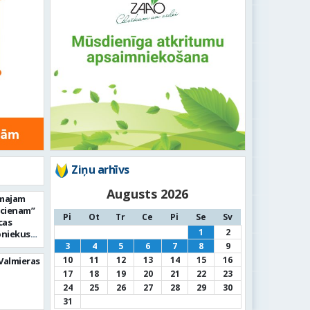
Ziņu arhīvs
Augusts 2026
rmajam
ucienam”
Pi
Ot
Tr
Ce
Pi
Se
Sv
cas
1
2
bniekus
3
4
5
6
7
8
9
10
11
12
13
14
15
16
 Valmieras
17
18
19
20
21
22
23
24
25
26
27
28
29
30
31