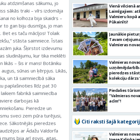
lauku atdzimšanas sākumu, jo
Vienā vilcienā a
iss sākās traki – vīrs izdomāja
Laimīgajiem: atk
Valmieru kopā a
ai no kolhoza bija skaidrs –
Pūkainīti!
ar to gan biju dusmīga, jo man
t. Bet es taču mācījos! Tolaik
Jaunākie pietu
Tavam ceļojum
iekšu,” stāsta saimniece. Īstais
Valmieras nova
mazām juka. Šķirstot izdevumu
as sludinājumu, kur tika meklēti
Valmieras nova
likās – šis ir mans! Botāniku
uzņēmējdarbīb
u augus, sūnas un ķērpjus. Likās,
pieredzes stāst
nika, un tā saimniecībā sāka
kolekciju dārzs 
peonijas”
ku paplašinoties līdz pat 30
Piedalies tūrism
laikiem fabrikā saimniecība
“Valmieras nov
aviere darbojas kā
acīm”!
imniekošanu. Pieredze un
smu sveci zem pūra turējusi,
Citi raksti šajā kategorij
iece. Sākotnējās pieredzes
raudzējos ar Ādažu Valdorfa
Valmieras nova
ā mums bija arī govis, aitas,
Inese Kalinka i