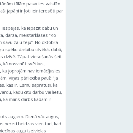
o tādām tālām pasaules valstīm
i japāņi ir ļoti ieinteresēti par
 iespējas, kā iepazīt dabu un
ežā, dārzā, meistarklases “Ko
m savu zāļu tēju”. No oktobra
go spēku darbību cilvēkā, dabā,
as dzīvē. Tāpat viesošanās šeit
s, kā nosvinēt svētkus,
t, ka joprojām nav iemācījusies
m. Viņas pārliecība pauž: “Ja
s, kas ir. Esmu sapratusi, ka
vārdu, kādu citu darbu vai lietu,
u, ka mans darbs kādam ir
tots augiem. Dienā vāc augus,
s nereti beidzas vien tad, kad
tniecības augu izejvielas