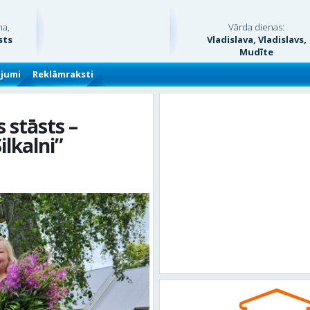
na,
Vārda dienas:
sts
Vladislava, Vladislavs,
Mudīte
ājumi
Reklāmraksti
 stāsts –
ilkalni”