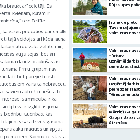
Rūjas upes pali
āka braukt arī ceļotāji. Es
vērta ikvienam, kuram ir
mniecība,” teic Zeltīte.
Jaunākie pietu
Tavam ceļojum
ā, ka varēs priecāties par smalki
Valmieras nova
ti tajā veidojas arī kāda jauna
laikam atrod zālē. Zeltīte min,
Valmieras nova
iecības augu tējas, bet arī
tūrisma
 sākumā daudz braukušas arī
uzņēmējdarbīb
pieredzes stāst
r tūrisma firmu grupām nav
“MiniCiems” sa
ai daži, bet pārējie tūristi
Santa Paegle
Valmieras nova
 autobusiem vairs tā nebraucot,
uzņēmējdarbīb
pieredzes stāst
, ar saviem auto. Un tieši tā to
“Gredzenmuižas
ir interese. Saimniecība ir kā
saimniece Dace 
Jorens Gredzen
sirdij tuva ir izglītības joma.
Valmieras nova
Mārtiņš Gaigals
bas biedrību. Gudrības, kas
Gaujas dabas t
lotājiem visas dzīves garumā,
Strenčos
nepārtraukti mācīties un apgūt
ju piemēriem. Saimniece stāsta,