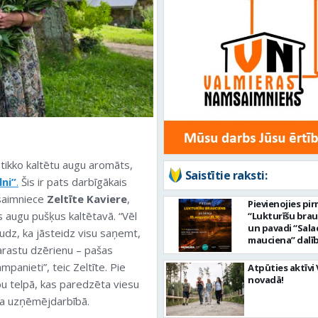
 tikko kaltētu augu aromāts,
Saistītie raksti:
lni”
.
Šis ir pats darbīgākais
 saimniece
Zeltīte Kaviere
,
Pievienojies pi
s augu pušķus kaltētavā. “Vēl
“Lukturīšu bra
un pavadi “Sala
daudz, ka jāsteidz visu saņemt,
mauciena” dalī
parastu dzērienu – pašas
ceļā uz jūru!
panieti”, teic Zeltīte. Pie
Atpūties aktīvi
novadā!
bu telpā, kas paredzēta viesu
ma uzņēmējdarbībā.