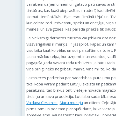
vairākiem uzņēmumiem un gatavo pati savas ārstni
tinktūras, kas īpaši pieprasītas ir rudenī, kad cilvē
ziemai. Iemīļotākās tējas esot “Imūnā tēja” un “Dzī
kur Zeltīte rod iedvesmu, spēku un enerģiju, viņa at
mēnesī un zvaigznēs, kas parāda priekšā tik daudz
Lai veiksmīgi darbotos tūrismā vai jebkurā citā noz
vissvarīgākais ir mērķis. Ir jāsaprot, kāpēc un kam t
visu laiku kaut ko vēlas un soli pa solītim uz to iet. 
jauna mācību telpa, kur uzņemt interesentus, vadī
pagājušā gada vasarā tāda uzbūvēta. Ja būtu tāda i
viņa pilnīgi neko negribētu mainīt. Viņa mīl to, ko da
Saimnieces pārliecība par sadarbības jautājumu pauž
tikai kopā varam padarīt Latviju skaistu un patīkam
pasākums, tad blakus teltī vietējie novada mājražotā
tirdziņu ar savu produkciju. Ļoti laba sadarbība e
Vaidava Ceramics
,
Mucu muzeju
un citiem. Ceļotāji
pirms tam un pēc tam plānojuši darīt, lai kā vietējā 
apmeklējams, vai pastāstīt kādu praktisku, node