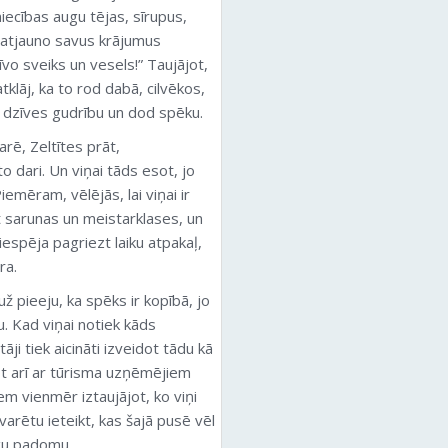
ecības augu tējas, sīrupus,
ki atjauno savus krājumus
vo sveiks un vesels!” Taujājot,
klāj, ka to rod dabā, cilvēkos,
 dzīves gudrību un dod spēku.
arē, Zeltītes prāt,
o dari. Un viņai tāds esot, jo
Piemēram, vēlējās, lai viņai ir
t sarunas un meistarklases, un
espēja pagriezt laiku atpakaļ,
ra.
 pieeju, ka spēks ir kopībā, jo
u. Kad viņai notiek kāds
ji tiek aicināti izveidot tādu kā
sot arī ar tūrisma uzņēmējiem
em vienmēr iztaujājot, ko viņi
varētu ieteikt, kas šajā pusē vēl
rīgu padomu.