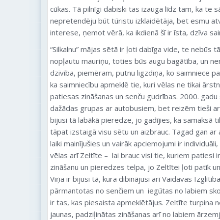
cūkas. Tā pilnīgi dabiski tas izauga līdz tam, ka te s
nepretendēju būt tūristu izklaidētāja, bet esmu at
interese, ņemot vērā, ka ikdienā šī ir īsta, dzīva sai
“Silkalnu” mājas sētā ir ļoti dabīga vide, te nebūs t
nopļautu mauriņu, toties būs augu bagātība, un nere
dzīvība, piemēram, putnu ligzdiņa, ko saimniece pa 
ka saimniecību apmeklē tie, kuri vēlas ne tikai ārstn
patiesas zināšanas un senču gudrības. 2000. gadu
dažādas grupas ar autobusiem, bet reizēm tieši a
bijusi tā labākā pieredze, jo gadījies, ka samaksā tik
tāpat izstaigā visu sētu un aizbrauc. Tagad gan ar
laiki mainījušies un vairāk apciemojumi ir individuāli
vēlas arī Zeltīte – lai brauc visi tie, kuriem patiesi 
zināšanu un pieredzes telpa, jo Zeltītei ļoti patīk un 
Viņa ir bijusi tā, kura dibinājusi arī Vaidavas Izglītī
pārmantotas no senčiem un iegūtas no labiem sko
ir tas, kas piesaista apmeklētājus. Zeltīte turpina 
jaunas, padziļinātas zināšanas arī no labiem ārzem