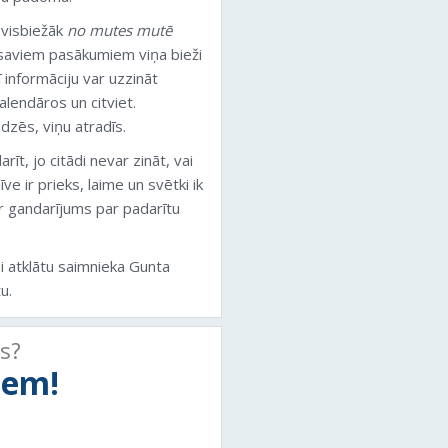
a visbiežāk
no mutes mutē
 saviem pasākumiem viņa bieži
rī informāciju var uzzināt
lendāros un citviet.
adzēs, viņu atradīs.
īt, jo citādi nevar zināt, vai
e ir prieks, laime un svētki ik
ir gandarījums par padarītu
lai atklātu saimnieka Gunta
u.
ts?
tiem!