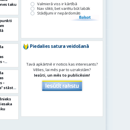
Valmierā viss ir kārtībā
enes taku
Nav slikti, bet varētu būt labāk
Stādījumi ir nepārdomāti
Balsot
rpunkti
am
dā
Piedalies satura veidošanā
da
as
s –
Tavā apkārtnē ir noticis kas interesants?
imniece
Vēlies, lai mēs par to uzrakstām?
da
Iesūti, un mēs to publicēsim!
as
s –
” stāsts
Šulce un
s
dnieks
 iesaka
aku