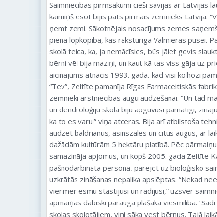
Saimniecības pirmsākumi cieši savijas ar Latvijas 
kaimiņš esot bijis pats pirmais zemnieks Latvijā. “V
ņemt zemi. Sākotnējais nosacījums zemes saņemšan
piena lopkopība, kas raksturīga Valmieras pusei. P
skolā teica, ka, ja nemācīsies, būs jāiet govis slauk
bērni vēl bija maziņi, un kaut kā tas viss gāja uz pr
aicinājums atnācis 1993. gadā, kad visi kolhozi pa
“Tev”, Zeltīte pamanīja Rīgas Farmaceitiskās fabrik
zemnieki ārstniecības augu audzēšanai. “Un tad man 
un dendroloģiju skolā biju apguvusi pamatīgi, zināj
ka to es varu!” viņa atceras. Bija arī atbilstoša teh
audzēt baldriānus, asinszāles un citus augus, ar lai
dažādām kultūrām 5 hektāru platībā. Pēc pārmaiņu 
samazināja apjomus, un kopš 2005. gada Zeltīte K
pašnodarbināta persona, pārejot uz bioloģisko sa
uzkrātās zināšanas nepalika apslēptas. “Nekad nee
vienmēr esmu stāstījusi un rādījusi,” uzsver saimn
apmaiņas dabiski pārauga plašākā viesmīlībā. “Sad
skolas skolotājiem, viņi sāka vest bērnus. Tajā laik