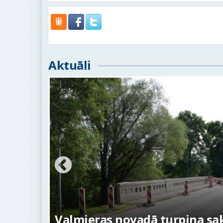
Aktuāli
ežojumi
s
Valmieras novadā turpina sakā