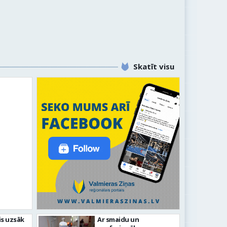
Skatīt visu
līdz laikmetīgās kultūras
is uzsāk
Ar smaidu un
FOTO: 