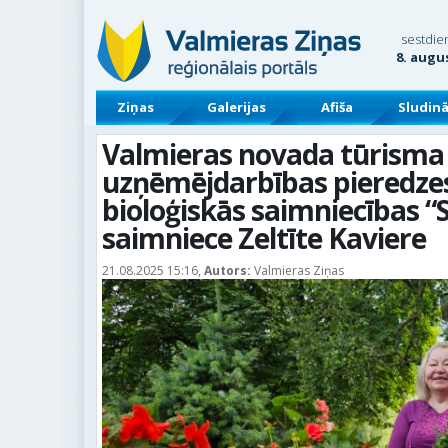
sestdie
8. augu
Ziņas
Galerijas
Afiša
Sludin
Valmieras novada tūrisma
uzņēmējdarbības pieredzes
bioloģiskās saimniecības “S
saimniece Zeltīte Kaviere
21.08.2025 15:16,
Autors:
Valmieras Ziņas