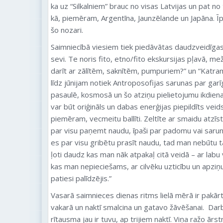
ka uz “Silkalniem” brauc no visas Latvijas un pat n
kā, piemēram, Argentīna, Jaunzēlande un Japāna. Īpaš
šo nozari.
Saimniecībā viesiem tiek piedāvātas daudzveidīgas
sevi. Te noris fito, etno/fito ekskursijas pļavā, m
darīt ar zālītēm, saknītēm, pumpuriem?” un “Katra
līdz jūnijam notiek Antroposofijas sarunas par garī
pasaulē, kosmosā un šo atziņu pielietojumu ikdien
var būt oriģināls un dabas enerģijas piepildīts veid
piemēram, vecmeitu ballīti. Zeltīte ar smaidu atzīs
par visu paņemt naudu, īpaši par padomu vai sarunā
es par visu gribētu prasīt naudu, tad man nebūtu ta
ļoti daudz kas man nāk atpakaļ citā veidā – ar labu 
kas man nepieciešams, ar cilvēku uzticību un apziņ
patiesi palīdzējis.”
Vasarā saimnieces dienas ritms lielā mērā ir pakār
vakarā un naktī smalcina un gatavo žāvēšanai. Darb
rītausma jau ir tuvu, ap trijiem naktī. Viņa ražo ārs