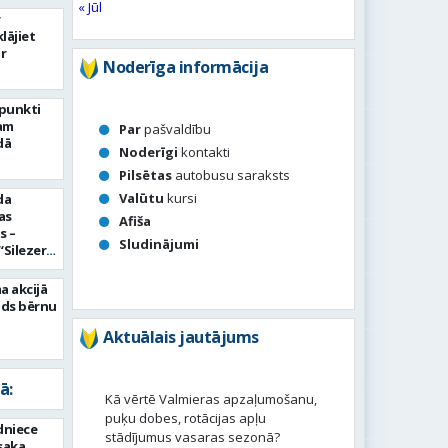
« Jūl
r
lājiet
r
Noderīga informācija
rpunkti
am
Par
pašvaldību
dā
Noderīgi
kontakti
Pilsētas
autobusu saraksts
Valūtu
kursi
da
as
Afiša
s –
Sludinājumi
“Silezeru
a akcijā
ads bērnu
Aktuālais jautājums
ā:
Kā vērtē Valmieras apzaļumošanu,
puķu dobes, rotācijas apļu
dniece
stādījumus vasaras sezonā?
esaka