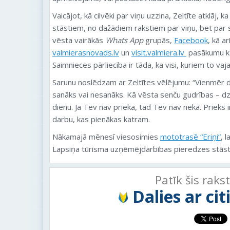
Vaicājot, kā cilvēki par viņu uzzina, Zeltīte atklāj, k
stāstiem, no dažādiem rakstiem par viņu, bet par
vēsta vairākās
Whats App
grupās,
Facebook
, kā a
valmierasnovads.lv
un
visit.valmiera.lv
pasākumu ka
Saimnieces pārliecība ir tāda, ka visi, kuriem to vaj
Sarunu noslēdzam ar Zeltītes vēlējumu: “Vienmēr dar
sanāks vai nesanāks. Kā vēsta senču gudrības – dzīv
dienu. Ja Tev nav prieka, tad Tev nav nekā. Prieks 
darbu, kas pienākas katram.
Nākamajā mēnesī viesosimies
mototrasē “Eriņi”
, 
Lapsiņa tūrisma uzņēmējdarbības pieredzes stāst
Patīk šis raks
Dalies ar ci