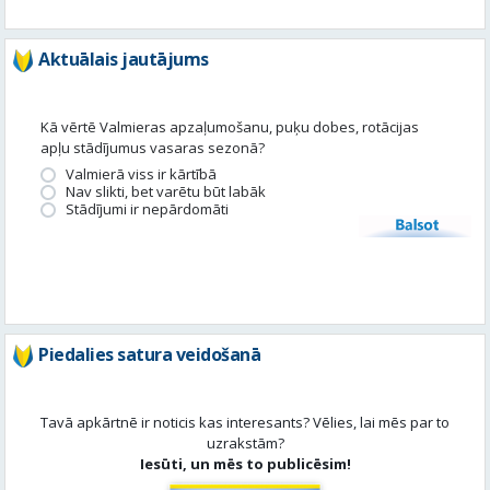
Aktuālais jautājums
Kā vērtē Valmieras apzaļumošanu, puķu dobes, rotācijas
apļu stādījumus vasaras sezonā?
Valmierā viss ir kārtībā
Nav slikti, bet varētu būt labāk
Stādījumi ir nepārdomāti
Balsot
Piedalies satura veidošanā
Tavā apkārtnē ir noticis kas interesants? Vēlies, lai mēs par to
uzrakstām?
Iesūti, un mēs to publicēsim!