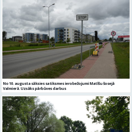
No 10. augusta sāksies satiksmes ierobežojumi Matīšu šosejā
Valmierā. Uzsāks pārbūves darbus