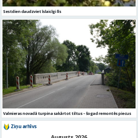
Sestdien daudzviet īslaicīgi līs
Valmieras novadā turpina sakārtot tiltus – šogad remontēs piecus
Ziņu arhīvs
Augusts 2026