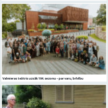
Valmieras teātris uzsāk 104. sezonu – par varu, brīvību