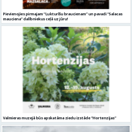
Pievienojies pirmajam “Lukturīšu braucienam” un pavadi “Salacas
mauciena” dalībniekus ceļā uz jūru!
Valmieras muzejā būs apskatāma ziedu izstāde “Hortenzijas”