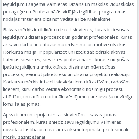
ieguldījumu saņēma Valmieras Dizaina un mākslas vidusskolas
pedagoģe un Profesionālās vidējās izglītības programmas
nodaļas “Interjera dizains” vadītāja Ilze Melnalksne.
Balvas mērķis ir cildināt un izcelt sievietes, kuras ir devušas
ieguldījumu dizaina procesos un godināt profesionāles, kuras
ar savu darbu un entuziasmu iedvesmo un motivē cilvēkus.
Konkursa misija ir popularizēt un izcelt sabiedriski aktīvas
Latvijas sievietes, sievietes profesionāles, kuras sniegušas
īpašu ieguldījumu arhitektūras, dizaina un būvniecības
procesos, veicinot pilsētu ēku un dizaina projektu realizāciju.
Konkursa mērķis ir izcelt sieviešu lomu kā aktīvām, radošām
līderēm, kuru darbs veicina ekonomiski nozīmīgu procesu
attīstību, un radīt emocionālu vēstījumu par sieviešu nozīmīgo
lomu šajās jomās.
Apsveicam un lepojamies ar sievietēm – savas jomas
profesionālēm, kuras sniedz savu ieguldījumu Valmieras
novada attīstībā un novēlam veiksmi turpmāko profesionālo
mērķu sasniegšanā!