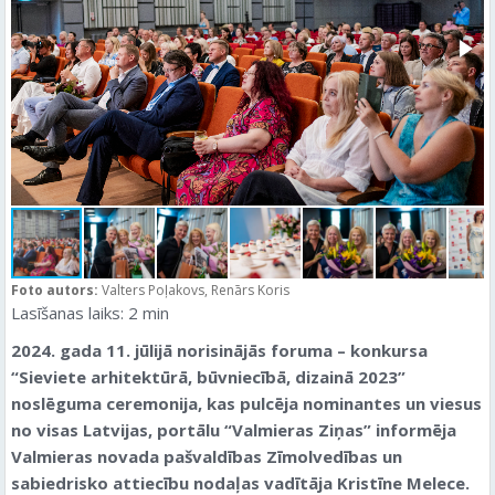
Foto autors:
Valters Poļakovs, Renārs Koris
Lasīšanas laiks:
2
min
2024. gada 11. jūlijā norisinājās foruma – konkursa
“Sieviete arhitektūrā, būvniecībā, dizainā 2023”
noslēguma ceremonija, kas pulcēja nominantes un viesus
no visas Latvijas, portālu “Valmieras Ziņas” informēja
Valmieras novada pašvaldības Zīmolvedības un
sabiedrisko attiecību nodaļas vadītāja Kristīne Melece.