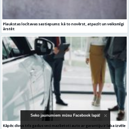
Plaukstas locītavas sastiepums: kā to novērst, atpazīt un veiksmīgi
ārstēt
Seko jaunumiem mūsu Facebook lapā!
Kāpēc divus trīs gadus veci mazlietoti auto ar garantiju ir laba izvēle