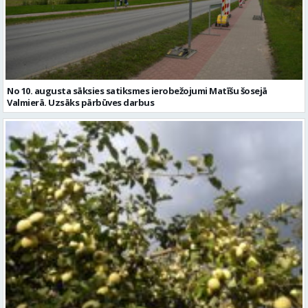
No 10. augusta sāksies satiksmes ierobežojumi Matīšu šosejā
Valmierā. Uzsāks pārbūves darbus