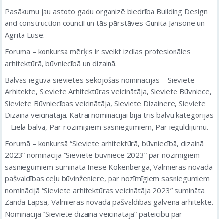
Pasākumu jau astoto gadu organizē biedrība Building Design
and construction council un tās pārstāves Gunita Jansone un
Agrita Lūse.
Foruma – konkursa mērķis ir sveikt izcilas profesionāles
arhitektūrā, būvniecībā un dizainā.
Balvas ieguva sievietes sekojošās nominācijās – Sieviete
Arhitekte, Sieviete Arhitektūras veicinātāja, Sieviete Būvniece,
Sieviete Būvniecības veicinātāja, Sieviete Dizainere, Sieviete
Dizaina veicinātāja. Katrai nominācijai bija trīs balvu kategorijas
– Lielā balva, Par nozīmīgiem sasniegumiem, Par ieguldījumu.
Forumā – konkursā “Sieviete arhitektūrā, būvniecībā, dizainā
2023” nominācijā “Sieviete būvniece 2023” par nozīmīgiem
sasniegumiem sumināta Inese Kokenberga, Valmieras novada
pašvaldības ceļu būvinženiere, par nozīmīgiem sasniegumiem
nominācijā “Sieviete arhitektūras veicinātāja 2023” sumināta
Zanda Lapsa, Valmieras novada pašvaldības galvenā arhitekte.
Nominācijā “Sieviete dizaina veicinātāja” pateicību par