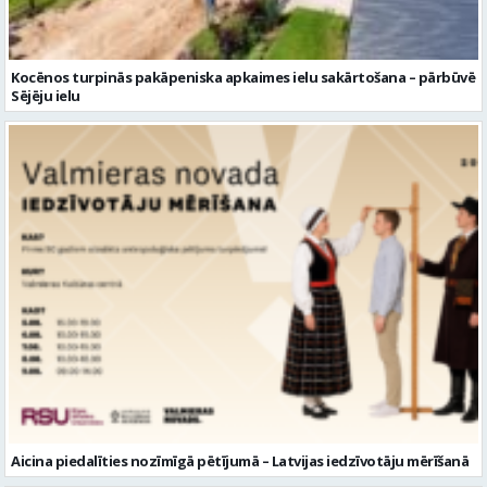
Kocēnos turpinās pakāpeniska apkaimes ielu sakārtošana – pārbūvē
Sējēju ielu
Aicina piedalīties nozīmīgā pētījumā – Latvijas iedzīvotāju mērīšanā