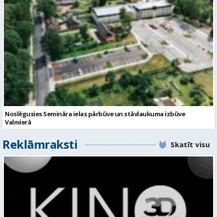
Noslēgusies Semināra ielas pārbūve un stāvlaukuma izbūve
Valmierā
Reklāmraksti
Skatīt visu