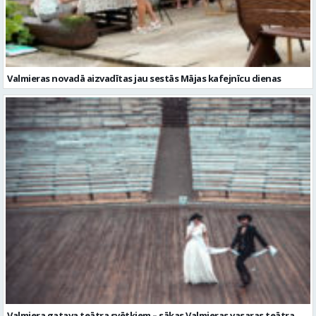
Valmieras novadā aizvadītas jau sestās Mājas kafejnīcu dienas
Valmiera gatava teātra svētkiem – sākas Valmieras vasaras teātra