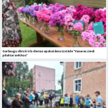
Garšaugu dārzā trīs dienas apskatāma izstāde “Vasaras ziedi
pilsētai svētkos”