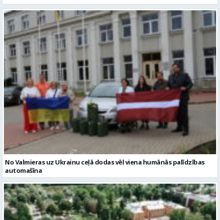
No Valmieras uz Ukrainu ceļā dodas vēl viena humānās palīdzības
automašīna