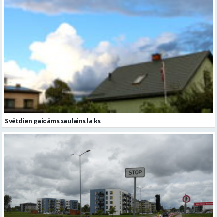
Svētdien gaidāms saulains laiks