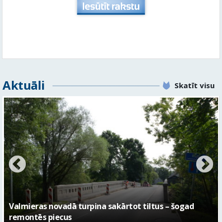
Aktuāli
Skatīt visu
No pagaidu teātra līdz laikmetīgās kultūras centram
– kā attīstīsies “Kurtuve”