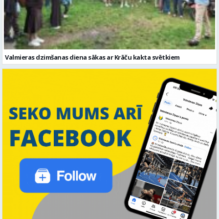
Valmieras dzimšanas diena sākas ar Krāču kakta svētkiem