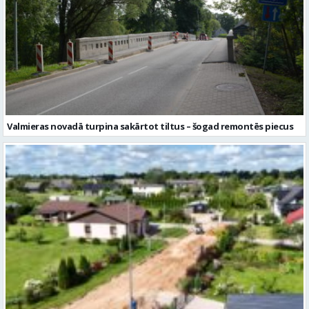
Valmieras novadā turpina sakārtot tiltus – šogad remontēs piecus