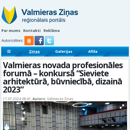
Par mums
Kontakti
Reklāma
Autorizēties:
Ziņas
Galerijas
Afiša
Sludinājumi
Reklāmraksti
Valmieras novada profesionāles
forumā – konkursā “Sieviete
arhitektūrā, būvniecībā, dizainā
2023”
17.07.2024 08:41,
Autors:
Valmieras Ziņas