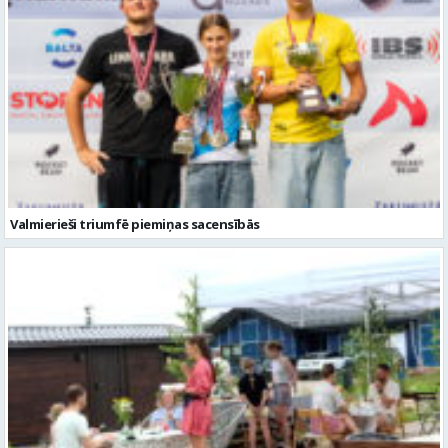
Valmierieši triumfē piemiņas sacensībās